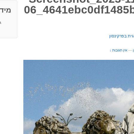
06_4641ebc0df1485
מיד
ג
ית בפרקינסון
—
אין תגובות ↓