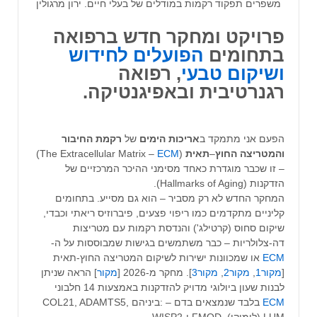
משפרים תפקוד רקמות במודלים של בעלי חיים. ירון מרגולין
פרויקט
ומחקר
חדש
ברפואה
בתחומים
הפועלים לחידוש
ושיקום טבעי
,
רפואה
רגנרטיבית
ובאפיגנטיקה
.
הפעם אני מתמקד ב
אריכות
הימים
של
רקמת
החיבור
והמטריצה
החוץ
–
תאית
(The Extracellular Matrix –
ECM
)
– זו שכבר מוגדרת כאחד מסימני ההיכר המרכזיים של
הזדקנות (Hallmarks of Aging).
המחקר החדש לא רק מסביר – הוא גם מסייע. בתחומים
קליניים מתקדמים כמו ריפוי פצעים, פיברוזיס ריאתי וכבדי,
שיקום סחוס (קרטילג') והנדסת רקמות עם מטריצות
דה-צלולריות – כבר משתמשים בגישות שמבוססות על ה-
ECM
או שמכוונות ישירות לשיקום המטריצה החוץ-תאית
[
מקור1
,
מקור2
,
מקור3
]. מחקר מ-2026 [
מקור
] הראה שניתן
לבנות שעון ביולוגי מדויק להזדקנות באמצעות 14 חלבוני
ECM
בלבד שנמצאים בדם – :ביניהם COL21, ADAMTS5,
LUM (לומיקן), FMOD ו-WISP2.