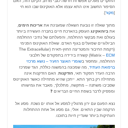
החוקרים מעלים אפשרות חדשה לגבי מרחב הקיום הזה, האם
הסיפור החשוב אינו התא עצמו אלא האוקינוס שבו הוא חי
[
מקור
].
מתוך שאלה זו נובעת השאלה שמענינת את
אריכות
הימים
,
את
ביוהאקינג
העוסק בהארכת חיים בחברה העשירה ביותר
בעולם ואת מבקשי ההחלמה, והפעלתם של נתיבי ההחלמה
הביולוגיים שפועלים בגוף האדם. שאלת האוקינוס הפנימי
(רקמת החיבור והמטריצה החוץ-תאית (The Extracellular
ECM
Matrix –
) קשורה בירידה בתפקודם של חלבוני
ההחלמה, ומחסור ב
שומרי האוצר הזעיר – נושא מרכזי
ברפואת העתיד
, מה שמכונה בהמשגה כוללת, הגד שמרכז
הרבה העדר תפקוד תאי,
הזדקנות
. האם הזדקנות אינה
מתחילה רק בתוך התא. ייתכן שהיא מתחילה כאשר האוקיינוס
שסביבו משתנה – מתקשה, מתלכלך, מאבד את גמישותו
ומפסיק לדבר בשפת החיים הבריאים ❓
נצא הפעם עם ירון מרגולין למסע אל אותו ים נשכח. מסע אל
הרקמה שבין התאים. אולי, גם מסע אל אחת ההתחלות
העתיקות ביותר שעדיין חיות בתוכנו.