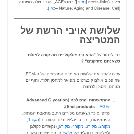
צילוב (cross-links [
מקור
]) כמו AGEs, והרכב שלה משתנה
[Nature, Aging and Disease, Cell –
כאן
].
שלושת אויבי הרשת של
המטריצה
כדי לכתוב על
"הכאוס המולקולרית מה קורה לאולם
כשאנחנו מזדקנים" ?
עלינו להכיר את שלושת האויבים המרכזיים של ה-ECM,
שהופכים אולם קונצרטים מפואר למחסן חלוד, וחוף ים
מזוהם, מסוכן לרחצה:
ההתקשחות וההצלבה (Advanced Glycation
):
End-products –
AGEs
עודפי סוכר (שאנחנו מכירים היטב מתאבת המתוק,
הפחמימות, יתר טריגליצרידים והסוכרת [
מקור1
,
מקור2
,
מקור3
,
מקור4
,
מקור5
]) נקשרים לקולגן
ולאלסטין בתהליך של
גליקציה
. הם יוצרים קשרים