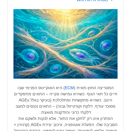
המטריצה החוץ-תאית (
ECM
) היא האוקיינוס הפנימי שבו
חיים כל תאי הגוף. כשהיא גמישה ונקייה – התאים מתפקדים
היטב. כשהיא מתקשחת ומתלכלכת (בעיקר בגלל AGEs
מסוכר עודף, דלקת וקורטיזול גבוה) – התאים נכנסים למצב
דלקתי כרוני והזדקנות מואצת.
הפתרון אינו רק "לתקן את התא", אלא לנקות ולשקם את
הסביבה שלו: הפעלת אוטופגיה, עיכוב יצירת AGEs (קרנוזין +
חומצה אלפא-ליפואית), שיפור ניקוז לימפטי, הורדת קורטיזול