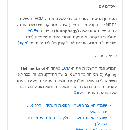
ואסיים עם
הפתרון הרשתי המורחב:
כדי לשקם את ה-ECM, הפעלת
NRF2 לבדה (בלימת חמצון) אינה מספיקה. יש לשלב אותה
עם הפעלת
אוטופגיה (Autophagy)
לפינוי ה-
AGEs
מחלבוני הרקמה, ואספקת חומרי הזנה ספציפיים (כמו
פוליפנולים מזרעי ענבים 🍇 וליקופן 🍅) לבנייה נקייה [
מקור
].
קריאה מהנה
המדע הגדיר רשמית את ה-
ECM
כאחד ה-
Hallmarks of
Aging
(סימני ההיכר הרשמיים של ההזדקנות). זהו כבר לא
נושא שולי ברפואה או "רקמת תמיכה" פסיבית, אלא המפתח
לאריכות ימים ברמת הרשת הגופנית ונושא מוביל במרחבה
של רפואת העתיד [
מקור3
].
שומרי האוצר הזעיר – רפואת העתיד – חלק א' /
ירון מרגולין
שומרי האוצר הזעיר – חלק ב' רפואת העתיד / ירון
מרגולין
מסלול איתות Wnt