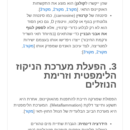
שהן ייקשרו ל
קולגן
) הוא מונע את התקשחות
האוקיינוס התאי. [
מקור1
,
מקור2
,
מקור3
].
סינטזה של
קרנוזין
(carnosine), כמו סינטזה של
גלוטתיון בגוף או קלוטו, וויטמין D, גם כאן הסוד
הוא לא רק לבלוע כדורי קרנוזין, אלא
לספק לגוף
את אבני הבניין
כדי שהתאים (במיוחד תאי השריר
ורקמת החיבור) ייצרו ויפרישו אותו בעצמם ישירות
למטריצה, לצד עיכוב האנזים שמפרק אותו [
מקור1
,
מקור2
,
מקור3
]:
3. הפעלת מערכת הניקוז
הלימפטית וזרימת
הנוזלים
הפסולת שפורקה חייבת להתפנות מהאוקיינוס, אחרת היא
תשקע ותייצר דלקת (Metaflammation). המערכת הלימפטית
היא מערכת הביוב הבלעדית של הנוזל החוץ-תאי [
מקור
].
הידרציה דינמית:
הגברת שתיית מים טהורים
בשילוב חליטות צמחים תומכות מטבוליזם (כמו