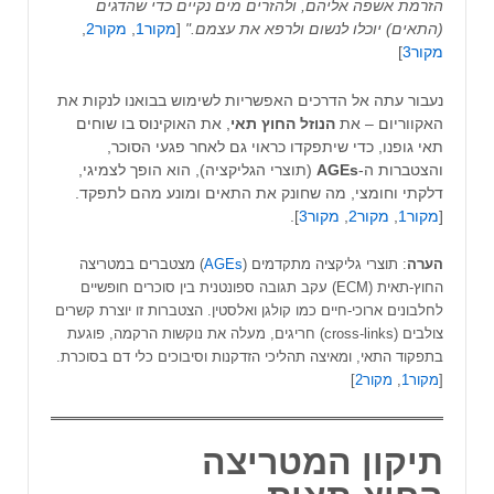
הזרמת אשפה אליהם, ולהזרים מים נקיים כדי שהדגים
(התאים) יוכלו לנשום ולרפא את עצמם."
[
מקור1
,
מקור2
,
מקור3
]
נעבור עתה אל הדרכים האפשריות לשימוש בבואנו לנקות את
האקווריום – את
הנוזל
החוץ
תאי
, את האוקינוס בו שוחים
תאי גופנו, כדי שיתפקדו כראוי גם לאחר פגעי הסוכר,
והצטברות ה-
AGEs
(תוצרי הגליקציה), הוא הופך לצמיגי,
דלקתי וחומצי, מה שחונק את התאים ומונע מהם לתפקד.
[
מקור1
,
מקור2
,
מקור3
].
הערה
: תוצרי גליקציה מתקדמים (
AGEs
) מצטברים במטריצה
החוץ-תאית (ECM) עקב תגובה ספונטנית בין סוכרים חופשיים
לחלבונים ארוכי-חיים כמו קולגן ואלסטין. הצטברות זו יוצרת קשרים
צולבים (cross-links) חריגים, מעלה את נוקשות הרקמה, פוגעת
בתפקוד התאי, ומאיצה תהליכי הזדקנות וסיבוכים כלי דם בסוכרת.
[
מקור1
,
מקור2
]
תיקון המטריצה