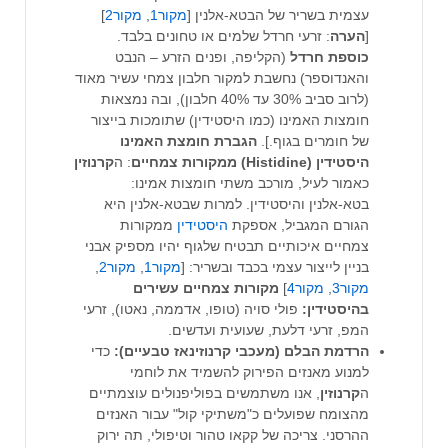
עצמית בשריר של הבטא-אלנין [
מקור1
,
מקור2
]
[
הערה
: זרעי חרדל שלמים או טחונים בלבד.
כוספת
חרדל
(הקליפה, ופנים הזרע – הנבט
והאנדוספר) נחשבת למקור חלבון צמחי עשיר מאוד
(לרוב סביב 30% עד 40% חלבון), ובה נמצאות
חומצות האמינו (כמו היסטידין) שתומכות בייצור
של חומרים בגוף.].
הגברת חומצת האמינו
היסטידין (Histidine) ממקורות צמחיים
: ה
קרנוזין
כאמור לעיל, מורכב משתי חומצות אמינו:
בטא-אלנין והיסטידין. למרות שבטא-אלנין היא
הגורם המגביל, אספקת
היסטידין
ממקורות
צמחיים איכותיים תבטיח שלגוף יהיו מספיק אבני
בניין לייצור עצמי בכבד ובשריר: [
מקור1
,
מקור2
,
מקור3
,
מקור4
]
מקורות צמחיים עשירים
בהיסטידין:
פולי סויה (טופו, אדממה, נאטו), זרעי
המפ, זרעי דלעת, שעועית ועדשים.
הרדמת הבלם (מעכבי קרנוזינאז טבעיים):
כדי
למנוע מאנזים הפירוק להשמיד את לוחמי
ה
קרנוזין
, אנו משתמשים בפוליפנולים עוצמתיים
מהצומח שפועלים כ"משתיקי קול" עבור האנזים
ההרסני. צריכה של קקאו טהור וטיפולי, תה ירוק