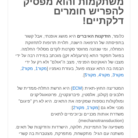
משתקמות והוא מפסיק
להפריש חומרים
דלקתיים!
כלומר,
הזדקנות
האיברים
היא מושג אופנתי, אבל קשור
בתפיסתה של הרפואה הישנה, תלוית תרופות לתחזוקת
המחלה, ומי שנהנה מחוסר סקרנות לקדם מסלולי החלמה.
בפועל תפקוד התא (הרענן/לא זקן) מוכתב במידה רבה על ידי
מצבו של האוקינוס הפנימי, מצב ה"אולם" ולא רק על ידי
הבמה בה התא עצמו פועל, בעזרת נאמניו [
מקור1
,
מקור2
,
מקור3
,
מקור4
,
מקור5
].
המטריצה החוץ-תאית (
ECM
) היא הרשת התלת-ממדית של
חלבונים (קולגן, אלסטין, פיברונקטין), פרוטאוגליקנים
ומולקולות נוספות שמקיפה את התאים. היא לא רק "פיגום"
מכני אלא גם [
מקור1
,
מקור2
]:
משדרת אותות מכניים וביוכימיים לתאים
(mechanotransduction).
משפיעה על התמיינות, חלוקה, הישרדות והזדקנות של תאים.
משתנה עם הגיל: מתקשחת, מתפרקת, מצטברות בה קשרי