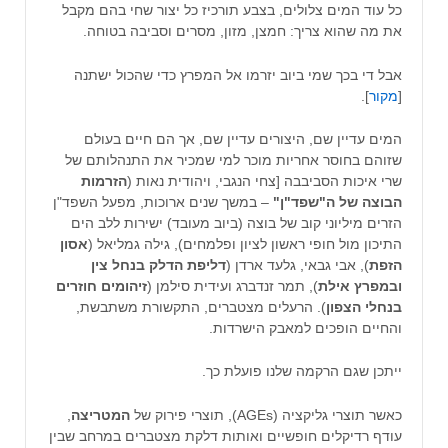
כל עוד המים צלולים, בצבע תורכיז כל יצור שחי בהם מקבל
את מה שהוא צריך: חמצן, מזון, מסרים וסביבה בטוחה.
אבל די בכך שמי ביוב יזרמו אל המפרץ כדי שהכול ישתנה
[
מקור
].
המים עדיין שם, היצורים עדיין שם, אך הם חיים בעולם
שזוהם בחוסר אחריות מוכר למי שמכיר את התנהלותם של
שרי איכות הסביבבה [צחי הנגבי, ויהודית
נאות (
הזרמות
הבוצה של ה"שפד"ן"
– במשך שנים ארוכות, מפעל השפד"ן
הזרים מיליוני קוב של בוצה (ביוב מעובד) ישירות ללב הים
התיכון מול חופי ראשון לציון ופלמחים), גילה גמליאל (
אסון
הזפת
), אבי גבאי, גלעד ארדן (
דליפת הדלק בנחל צין
ובמפרץ אילת
), תמר זנדברג ועידית סילמן (
זיהומים
חוזרים
בנחלי
הצפון
). הרעלים מצטברים, התקשורת משתבשת,
והחיים הופכים למאבק הישרדות.
ייתכן שגם הרקמה שלנו פועלת כך.
כאשר תוצרי גליקציה (AGEs), תוצרי פירוק של
המטריצה
,
עודף רדיקלים חופשיים ואותות דלקת מצטברים במרחב שבין