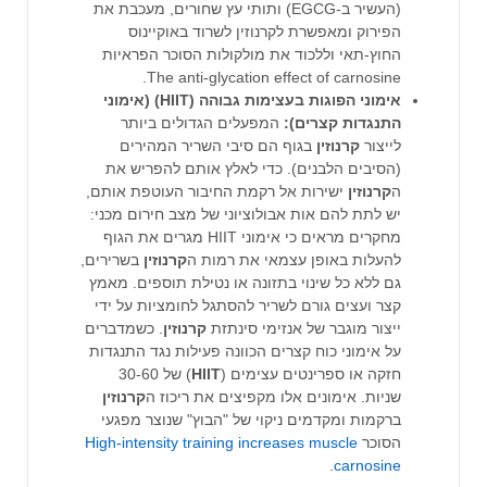
(העשיר ב-EGCG) ותותי עץ שחורים, מעכבת את
הפירוק ומאפשרת לקרנוזין לשרוד באוקיינוס
החוץ-תאי וללכוד את מולקולות הסוכר הפראיות
The anti-glycation effect of carnosine.
אימוני הפוגות בעצימות גבוהה (HIIT) (אימוני
התנגדות קצרים):
המפעלים הגדולים ביותר
לייצור
קרנוזין
בגוף הם סיבי השריר המהירים
(הסיבים הלבנים). כדי לאלץ אותם להפריש את
ה
קרנוזין
ישירות אל רקמת החיבור העוטפת אותם,
יש לתת להם אות אבולוציוני של מצב חירום מכני:
מחקרים מראים כי אימוני HIIT מגרים את הגוף
להעלות באופן עצמאי את רמות ה
קרנוזין
בשרירים,
גם ללא כל שינוי בתזונה או נטילת תוספים. מאמץ
קצר ועצים גורם לשריר להסתגל לחומציות על ידי
ייצור מוגבר של אנזימי סינתזת
קרנוזין
. כשמדברים
על אימוני כוח קצרים הכוונה פעילות נגד התנגדות
חזקה או ספרינטים עצימים (
HIIT
) של 30-60
שניות. אימונים אלו מקפיצים את ריכוז ה
קרנוזין
ברקמות ומקדמים ניקוי של "הבוץ" שנוצר מפגעי
הסוכר
High-intensity training increases muscle
.
carnosine