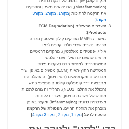
מנקים קולגן ישן. במצב של דלקת כרונית
(Metaflammation), הם יוצאים מאיזון ומפרקים
את הרקמה לחתיכות [
מקור1
,
מקור2
,
מקור3
,
מקור4
].
השברים הרעילים (ECM Degradation
Products):
כאשר ה-MMPs מפרקים קולגן ואלסטין בצורה
פרועה, נוצרים שברי חלבון קטנים (כמו
אוליגו-פפטידים מאלסטין). מחקרים דרמטיים
מראים שהשברים האלו: שברי אלסטין
המשתחררים למחזור הדם בעקבות פירוק
המטריצה החוץ-תאית (ECM) מפעילים באופן ישיר
מונוציטים ומקרופאגים (תאי חיסון). ההפעלה הזו
מתבצעת דרך קומפלקס קולטנים ספציפי בתא
(הכולל את החלבון NEU1). תהליך זה גורם לתכנות
מחדש של מערכת החיסון, מעורר דלקתיות
מערכתית כרונית (Inflammaging) ומקצר באופן
מובהק את תוחלת החיים.
הפסולת
של
הרקמה
הופכת
לרעל
[
מקור1
,
מקור2
,
מקור3
מקור4
].
כדי "לסנן" ולטהר את