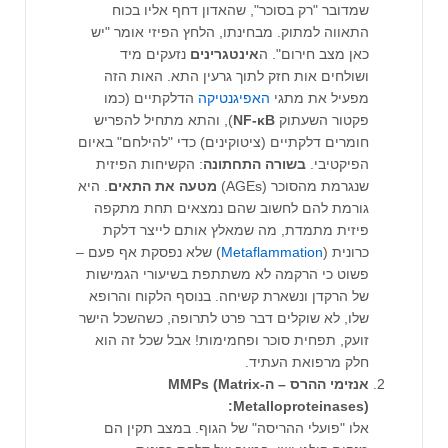
שמדובר "רק בסוכר", שהאדון דחף אליו בכוח
התאווה למתוק. מבחינתו, הלחץ הפיזי אומר "יש
כאן מצב חירום". ה
אינטגרינים
נזעקים מיד
ושולחים אות חזק לתוך גרעין התא. האות הזה
מפעיל את מתגי
האפיגנטיקה
הדלקתיים (כמו
פקטור השעתוק
NF-κB
), והתא מתחיל להפריש
חומרים דלקתיים (ציטוקינים) כדי "להילחם" באיום
הפיקטיבי.
בשורה
התחתונה
: הקשיחות הפיזית
שנגרמת מהסוכר (AGEs)
מטעה את התאים
. היא
גורמת להם לחשוב שהם נמצאים תחת מתקפה
פיזית מתמדת, מה שמאלץ אותם לייצר דלקת
כרונית (
Metaflammation
) שלא נפסקת אף פעם –
פשוט כי הרקמה לא משתתפת בשיעורי הגמישות
של הרקדן ונשארת קשיחה. בנוסף הלקוח והרופא
שלו, לא שוקלים דבר פרט לתרופה, כשהשכל הישר
זועק, תפחית סוכר ופחמימות! אבל שכל זה הוא
חלק מרפואת העתיד.
אנזימי ההרס – ה-MMPs (Matrix
Metalloproteinases):
אלו "פועלי ההריסה" של הגוף. במצב תקין הם