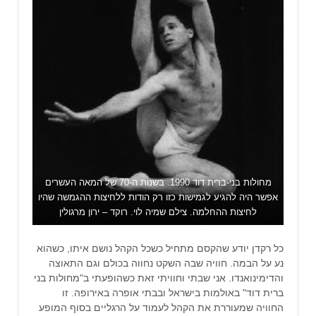
מחולות בני-ברית דוד 1990. בשנות ה-70 של המאה העשרים
אפשר היה להגיע לגמישות כזו רק הודות ללחיצות ההגמשה שהיו
לחיצות ההחלמה. צילם שמיה לוי. רוקד – ירון מרגולין
כל רקדן יודע שהקסם מתחיל כשכל הקהל נושם איתו, כשהוא
נע על הבמה. חוויה שבה השקט נחווה בכולם וגם התאוצה
והדימינואנדו. אני שבתי וחוויתי זאת כשהופעתי ב"מחולות בני
ברית דוד" באולמות בישראל ובבתי אופרה באירופה. זו
החוויה שמעוררת את הקהל לעמוד על הרגליים בסוף המופע