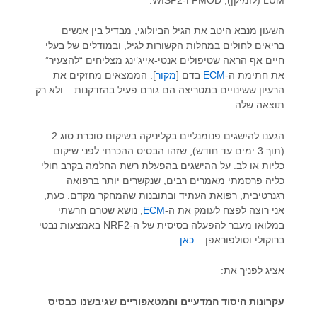
השעון מנבא היטב את הגיל הביולוגי, מבדיל בין אנשים
בריאים לחולים במחלות הקשורות לגיל, ובמודלים של בעלי
חיים אף הראה שטיפולים אנטי-אייג’ינג מצליחים “להצעיר”
את חתימת ה-
ECM
בדם [
מקור
]. הממצאים מחזקים את
הרעיון ששינויים במטריצה הם גורם פעיל בהזדקנות – ולא רק
תוצאה שלה.
הגענו להישגים פנומנליים בקליניקה בשיקום סוכרת סוג 2
(תוך 3 ימים עד חודש), שזהו הבסיס ההכרחי לפני שיקום
כליות או לב. על ההישגים בהפעלת רשת החלמה בקרב חולי
כליה פרסמתי מאמרים רבים, שנקשרים יותר ברפואה
רגנרטיבית, רפואת העתיד ובתובנות שהמחקר מקדם. כעת,
אני רוצה לפצח לעומק את ה-
ECM
, נושא שטרם חרשתי
במלואו מעבר להפעלה בסיסית של ה-NRF2 באמצעות נבטי
ברוקולי וסולפוראפן –
כאן
אציג לפניך את:
עקרונות היסוד המדעיים והמטאפוריים שגיבשנו כבסיס