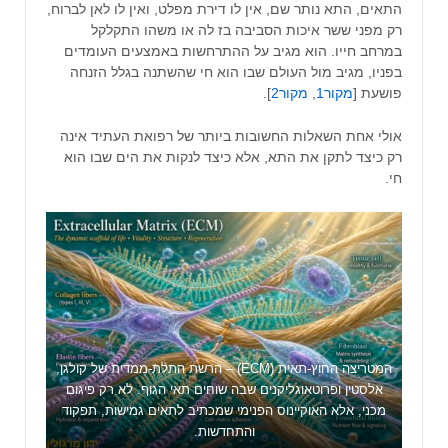
התאים, התא נותר שם, אין לו דירת מפלט, ואין לו לאן לברוח,
רק מפני ששר איכות הסביבה בז לה או משהו התקלקל
במרחב חייו. הוא מגיב על ההתרחשות באמצעים העומדים
בפניו, מגיב מול העולם שבו הוא חי שהשתנה בגלל הזנחה
פושעת [
מקור1
,
מקור2
].
אולי אחת השאלות החשובות ביותר של רפואת העתיד אינה
רק כיצד לתקן את התא, אלא כיצד לנקות את הים שבו הוא
חי.
המטריצה החוץ-תאית (ECM) – הרשת התלת-ממדית של קולגן,
אלסטין ופרוטאוגליקנים שבה שוחים תאי הגוף. לא רק פיגום
מכני, אלא האוקיינוס הפנימי שמכתיב לתאים גמישות, תפקוד
והתחדשות.