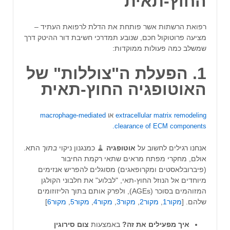
החוץ-תאית
רפואת הרשתות אשר פותחת את הדלת לרפואת העתיד –
מציעה פרוטוקול חכם, שנובע תמדרכי חשיבת דור ההיטק דרך
שמשלב כמה פעולות ממוקדות:
1. הפעלת ה"צוללות" של
האוטופגיה החוץ-תאית
extracellular matrix remodeling
או
macrophage-mediated
clearance of ECM components.
אנחנו רגילים לחשוב על
אוטופגיה
🧹 כמנגנון ניקוי
בתוך
התא.
אולם, מחקרי מפתח מראים שתאי רקמת החיבור
(פיברובלאסטים ומקרופאגים) מסוגלים להפריש אנזימים
מיוחדים אל הנוזל החוץ-תאי, "לבלוע" את חלבוני הקולגן
המזוהמים בסוכר (AGEs), ולפרק אותם בתוך הליזוזומים
שלהם. [
מקור1
,
מקור2
,
מקור3
,
מקור4
,
מקור5
,
מקור6
]
איך מפעילים את זה?
באמצעות
צום סירוגין