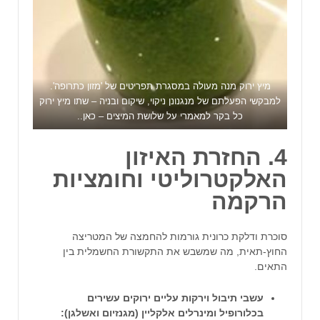
מיץ ירוק מנה מעולה במסגרת תפריטים של 'מזון כתרופה'.
למבקשי הפעלתם של מנגנונן ניקוי, שיקום ובניה – שתו מיץ ירוק
כל בקר למאמרי על שלושת המיצים –
כאן
..
4. החזרת האיזון
האלקטרוליטי וחומציות
הרקמה
סוכרת ודלקת כרונית גורמות להחמצה של המטריצה
החוץ-תאית, מה שמשבש את התקשורת החשמלית בין
התאים.
עשבי תיבול וירקות עליים ירוקים עשירים
בכלורופיל ומינרלים אלקליין (מגנזיום ואשלגן):