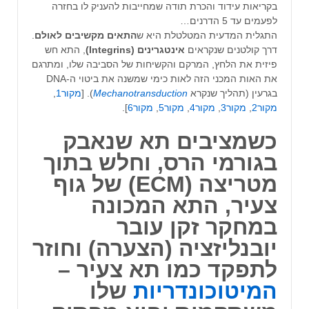
בקריאות עידוד והכרת תודה שמחייבות להעניק לו בחזרה
לפעמים עד 5 הדרנים…
התגלית המדעית המטלטלת היא ש
התאים מקשיבים לאולם
.
דרך קולטנים שנקראים
אינטגרינים (Integrins)
, התא חש
פיזית את הלחץ, המרקם והקשיחות של הסביבה שלו, ומתרגם
את האות המכני הזה לאות כימי שמשנה את ביטוי ה-DNA
בגרעין (תהליך שנקרא
Mechanotransduction
). [
מקור1
,
מקור2
,
מקור3
,
מקור4
,
מקור5
,
מקור6
].
כשמציבים תא שנאבק
בגורמי הרס, וחלש בתוך
מטריצה (
ECM
) של גוף
צעיר,
התא המכונה
במחקר זקן עובר
יובנליזציה (הצערה) וחוזר
לתפקד כמו תא צעיר
–
המיטוכונדריות
שלו