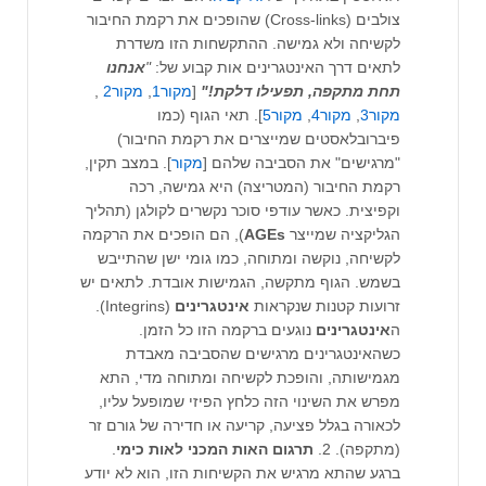
צולבים (Cross-links) שהופכים את רקמת החיבור
לקשיחה ולא גמישה. ההתקשחות הזו משדרת
לתאים דרך האינטגרינים אות קבוע של:
"
אנחנו
תחת מתקפה, תפעילו דלקת!"
[
מקור1
,
מקור2
,
מקור3
,
מקור4
,
מקור5
]. תאי הגוף (כמו
פיברובלאסטים שמייצרים את רקמת החיבור)
"מרגישים" את הסביבה שלהם [
מקור
]. במצב תקין,
רקמת החיבור (המטריצה) היא גמישה, רכה
וקפיצית. כאשר עודפי סוכר נקשרים לקולגן (תהליך
הגליקציה שמייצר
AGEs
), הם הופכים את הרקמה
לקשיחה, נוקשה ומתוחה, כמו גומי ישן שהתייבש
בשמש. הגוף מתקשה, הגמישות אובדת. לתאים יש
זרועות קטנות שנקראות
אינטגרינים
(Integrins).
ה
אינטגרינים
נוגעים ברקמה הזו כל הזמן.
כשהאינטגרינים מרגישים שהסביבה מאבדת
מגמישותה, והופכת לקשיחה ומתוחה מדי, התא
מפרש את השינוי הזה כלחץ הפיזי שמופעל עליו,
לכאורה בגלל פציעה, קריעה או חדירה של גורם זר
(מתקפה). 2.
תרגום האות המכני לאות
כימי
.
ברגע שהתא מרגיש את הקשיחות הזו, הוא לא יודע