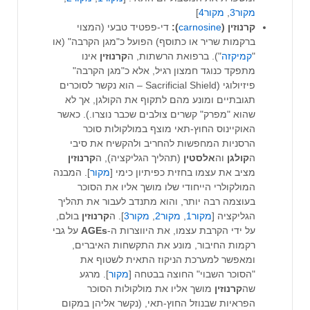
מקור3
,
מקור4
]
קרנוזין (
carnosine
):
די-פפטיד טבעי (המצוי
ברקמות שריר או כתוסף) הפועל כ"מגן הקרבה" (או
"
קמיקזה
"). ברפואת הרשתות, ה
קרנוזין
אינו
מתפקד כנוגד חמצון רגיל, אלא כ"מגן הקרבה"
פיזיולוגי (Sacrificial Shield – הוא נקשר לסוכרים
תגובתיים ומונע מהם לתקוף את הקולגן, אך לא
שהוא "מפרק" קשרים צולבים שכבר נוצרו.). כאשר
האוקיינוס החוץ-תאי מוצף במולקולות סוכר
הרסניות המחפשות להחריב ולהקשיח את סיבי
ה
קולגן
וה
אלסטין
(תהליך הגליקציה), ה
קרנוזין
מציב את עצמו בחזית כפיתיון כימי [
מקור
]. המבנה
המולקולרי הייחודי שלו מושך אליו את הסוכר
בעוצמה רבה יותר, והוא מתנדב לעבור את תהליך
הגליקציה [
מקור1
,
מקור2
,
מקור3
]. ה
קרנוזין
בולם,
על ידי הקרבת עצמו, את היווצרות ה-
AGEs
על גבי
רקמות החיבור, מונע את התקשחות האיברים,
ומאפשר למערכת הניקוז התאית לשטוף את
"הסוכר השבוי" החוצה בבטחה [
מקור
]. מרגע
שה
קרנוזין
מושך אליו את מולקולות הסוכר
הפראיות שבנוזל החוץ-תאי, (נקשר אליהן במקום