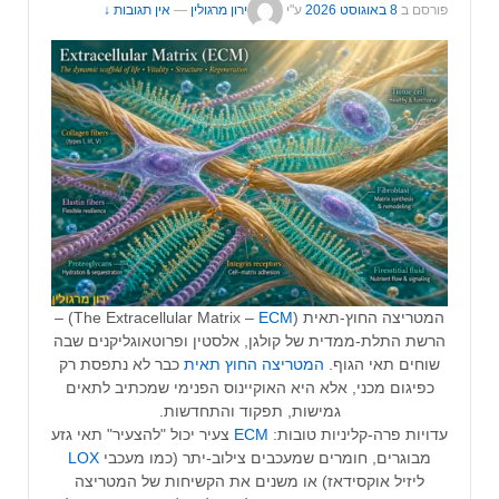
פורסם ב
8 באוגוסט 2026
ע"י
ירון מרגולין
—
אין תגובות ↓
המטריצה החוץ-תאית (The Extracellular Matrix –
ECM
) –
הרשת התלת-ממדית של קולגן, אלסטין ופרוטאוגליקנים שבה
שוחים תאי הגוף.
המטריצה החוץ תאית
כבר לא נתפסת רק
כפיגום מכני, אלא היא האוקיינוס הפנימי שמכתיב לתאים
גמישות, תפקוד והתחדשות.
עדויות פרה-קליניות טובות:
ECM
צעיר יכול "להצעיר" תאי גזע
מבוגרים, חומרים שמעכבים צילוב-יתר (כמו מעכבי
LOX
ליזיל אוקסידאז) או משנים את הקשיחות של המטריצה