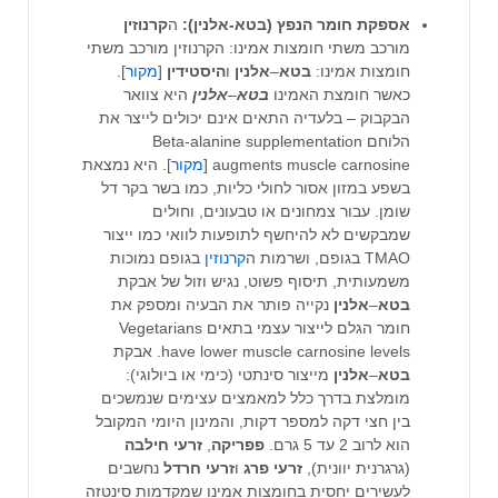
אספקת חומר הנפץ (בטא-אלנין):
ה
קרנוזין
מורכב משתי חומצות אמינו: הקרנוזין מורכב משתי
חומצות אמינו:
בטא
–
אלנין
ו
היסטידין
[
מקור
].
כאשר חומצת האמינו
בטא
–
אלנין
היא צוואר
הבקבוק – בלעדיה התאים אינם יכולים לייצר את
הלוחם Beta-alanine supplementation
augments muscle carnosine [
מקור
]. היא נמצאת
בשפע במזון אסור לחולי כליות, כמו בשר בקר דל
שומן. עבור צמחונים או טבעונים, וחולים
שמבקשים לא להיחשף לתופעות לוואי כמו ייצור
TMAO בגופם, ושרמות ה
קרנוזין
בגופם נמוכות
משמעותית, תיסוף פשוט, נגיש וזול של אבקת
בטא
–
אלנין
נקייה פותר את הבעיה ומספק את
חומר הגלם לייצור עצמי בתאים Vegetarians
have lower muscle carnosine levels. אבקת
בטא
–
אלנין
מייצור סינתטי (כימי או ביולוגי):
מומלצת בדרך כלל למאמצים עצימים שנמשכים
בין חצי דקה למספר דקות, והמינון היומי המקובל
הוא לרוב 2 עד 5 גרם.
פפריקה
,
זרעי
חילבה
(גרגרנית יוונית),
זרעי
פרג
ו
זרעי
חרדל
נחשבים
לעשירים יחסית בחומצות אמינו שמקדמות סינטזה