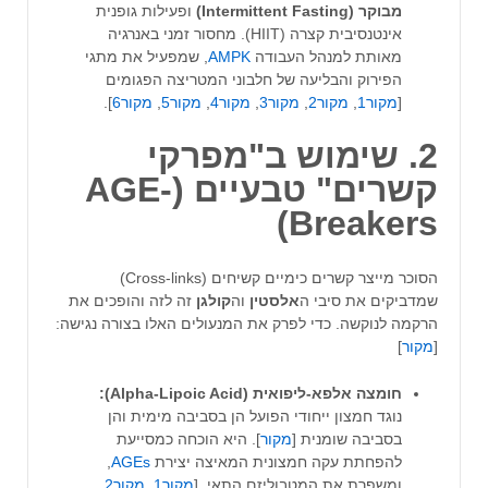
מבוקר (Intermittent Fasting)
ופעילות גופנית
אינטנסיבית קצרה (HIIT). מחסור זמני באנרגיה
מאותת למנהל העבודה
AMPK
, שמפעיל את מתגי
הפירוק והבליעה של חלבוני המטריצה הפגומים
[
מקור1
,
מקור2
,
מקור3
,
מקור4
,
מקור5
,
מקור6
].
2. שימוש ב"מפרקי
קשרים" טבעיים (AGE-
Breakers)
הסוכר מייצר קשרים כימיים קשיחים (Cross-links)
שמדביקים את סיבי ה
אלסטין
וה
קולגן
זה לזה והופכים את
הרקמה לנוקשה. כדי לפרק את המנעולים האלו בצורה נגישה:
[
מקור
]
חומצה אלפא-ליפואית (Alpha-Lipoic Acid):
נוגד חמצון ייחודי הפועל הן בסביבה מימית והן
בסביבה שומנית [
מקור
]. היא הוכחה כמסייעת
להפחתת עקה חמצונית המאיצה יצירת
AGEs
,
ומשפרת את המטבוליזם התאי. [
מקור1
,
מקור2
,