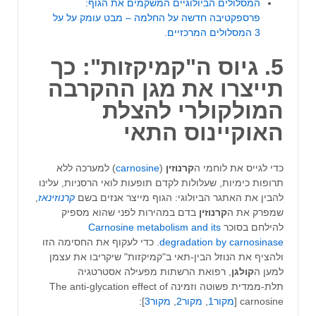
המסלולים הביולוגיים המשקמים את הגוף:
פרספקטיבה חדשה על החלמה – מבט עומק על על
3 המסלולים המרכזיים
.
5. גיוס ה"קמיקזות": כך
תייצרו את מגן ההקרבה
המולקולרי להצלת
האוקיינוס התאי
כדי לגייס את לוחמי ה
קרנוזין
(
carnosine
) למערכה ללא
תרופות כימיות, שעלולות לקדם תופעות לואי הרסניות, עלינו
להבין את האתגר הביולוגי: הגוף מייצר אנזים בשם
קרנוזינאז
,
שמפרק את ה
קרנוזין
בדם במהירות לפני שהוא מספיק
להילחם בסוכר
Carnosine metabolism and its
degradation by carnosinase
. כדי לעקוף את החסימה הזו
ולהציף את הנוזל הבין-תאי ב"קמיקזות" שיקריבו את עצמן
למען ה
קולגן
, רפואת הרשתות מפעילה אסטרטגיה
תלת-ממדית פשוטה וזמינה The anti-glycation effect of
carnosine [
מקור1
,
מקור2
,
מקור3
]: