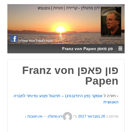
↓
SKIP
TO
MAIN
CONTENT
פון פאפן Franz von Papen
פון פאפן Franz von
Papen
‹ חזרה ל
אוסקר (פון הינדנבורג) – תרנגול פצוע ומיותר לחברה
האנושית
פורסם ב
26 בפברואר 2017
ע"י
ירון מרגולין
—
אין תגובות ↓