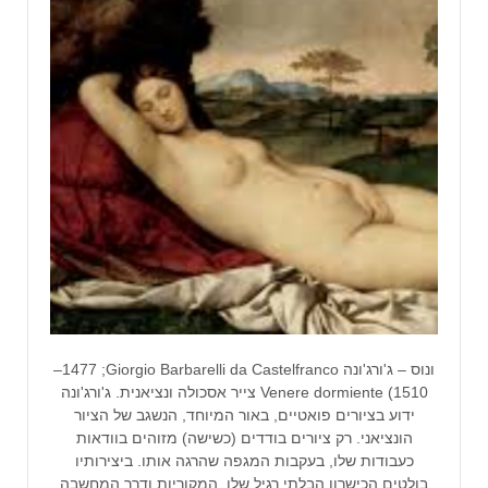
ונוס – ג'ורג'ונה Giorgio Barbarelli da Castelfranco; ‏1477–
1510) Venere dormiente צייר אסכולה ונציאנית. ג'ורג'ונה
ידוע בציורים פואטיים, באור המיוחד, הנשגב של הציור
הונציאני. רק ציורים בודדים (כשישה) מזוהים בוודאות
כעבודות שלו, בעקבות המגפה שהרגה אותו. ביצירותיו
בולטים הכישרון הבלתי רגיל שלו, המקוריות ודרך המחשבה