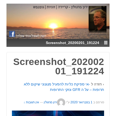
↓
SKIP
TO
MAIN
CONTENT
Screenshot_20200201_191224
Screenshot_202002
01_191224
‹ חזרה ל
-אי ספיקת כליות להפעיל מנגנוני שיקום ללא
תרופות – על ה GFR ונזקי התרופות
פורסם ב
1 בפברואר 2020
ע"י
ירון מרגולין
—
אין תגובות ↓