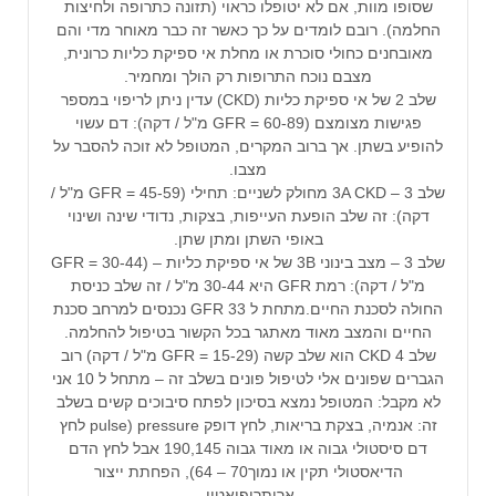
שסופו מוות, אם לא יטופלו כראוי (תזונה כתרופה ולחיצות
החלמה). רובם לומדים על כך כאשר זה כבר מאוחר מדי והם
מאובחנים כחולי סוכרת או מחלת אי ספיקת כליות כרונית,
מצבם נוכח התרופות רק הולך ומחמיר.
שלב 2 של אי ספיקת כליות (CKD) עדין ניתן לריפוי במספר
פגישות מצומצם (GFR = 60-89 מ"ל / דקה): דם עשוי
להופיע בשתן. אך ברוב המקרים, המטופל לא זוכה להסבר על
מצבו.
שלב 3A CKD – 3 מחולק לשניים: תחילי (GFR = 45-59 מ"ל /
דקה): זה שלב הופעת העייפות, בצקות, נדודי שינה ושינוי
באופי השתן ומתן שתן.
שלב 3 – מצב בינוני 3B של אי ספיקת כליות – (GFR = 30-44
מ"ל / דקה): רמת GFR היא 30-44 מ"ל / זה שלב כניסת
החולה לסכנת החיים.מתחת ל GFR 33 נכנסים למרחב סכנת
החיים והמצב מאוד מאתגר בכל הקשור בטיפול להחלמה.
שלב 4 CKD הוא שלב קשה (GFR = 15-29 מ"ל / דקה) רוב
הגברים שפונים אלי לטיפול פונים בשלב זה – מתחל ל 10 אני
לא מקבל: המטופל נמצא בסיכון לפתח סיבוכים קשים בשלב
זה: אנמיה, בצקת בריאות, לחץ דופק pulse) pressure לחץ
דם סיסטולי גבוה או מאוד גבוה 190,145 אבל לחץ הדם
הדיאסטולי תקין או נמוך70 – 64), הפחתת ייצור
אריתרופואטין.