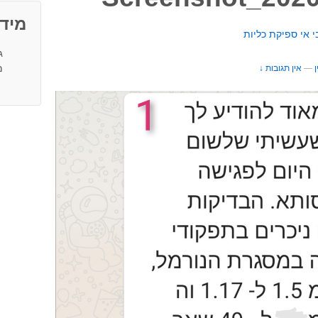
מיד
י אי ספיקת כליות
ג
מצ
ן
—
אין תגובות ↓