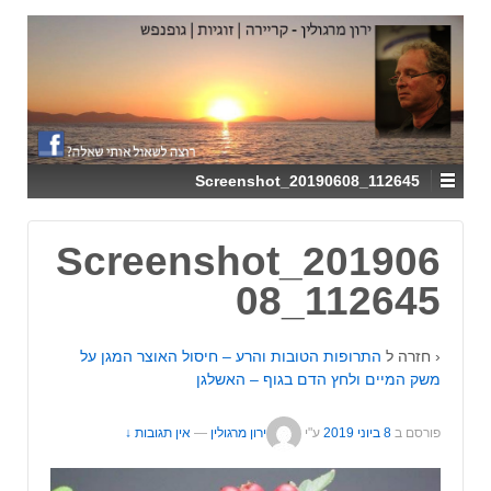
↓
SKIP
TO
MAIN
CONTENT
Screenshot_20190608_112645
Screenshot_201906
08_112645
‹ חזרה ל
התרופות הטובות והרע – חיסול האוצר המגן על
משק המיים ולחץ הדם בגוף – האשלגן
פורסם ב
8 ביוני 2019
ע"י
ירון מרגולין
—
אין תגובות ↓