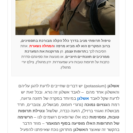
טיפול תרופתי מניב בדרך כלל הקלה מבורכת בתסמינים,
ברוב המקרים הוא לא מביא מרפה ו
המחלה נשארת
. אחת
הסיבות לכך ב
תרופות עצמן
. הן
מרוקנות את המערכת
ממרכיבים תזונתיים חיוניים
, או מונעות את ספיגתם-סדרת
כתבות על תרופות טובות ורע שמעוררות. ירון מרגולין, צילם יורי
מרגולין.
אשלגן
(potassium) יש דברים שחייבים לדעת להגן עליהם
והאשלגן אחד מהם – לאבד אשלגן זה נורא. ובכל זאת יש
לדעת ש
קל לאבד
אשלגן
במיוחד במקרה של תזונה גרועה,
רמת מ
גנזיום נמוכה
(גרגרי חומוס, מבושלים, צנוברים, תרד
מבושלת ואגוזי ברזיל)
,
הזעה כבדה, שלשול ו
נטילת תרופות
טובות, ומסוימות
כמו אלו שרופאים רושמים לנו –
הרשימה
של התרופות האלו מופיעה בסוף המאמר
– מוזר הדבר
בהקשר זה שאוצר
האשלגן
מתרוקן נוכח שאיפתנו להפעיל