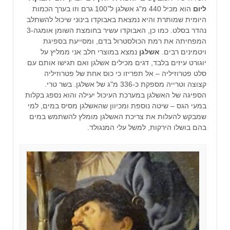
ליום
הוא מכיל 440 מ"ג אשלגן ל־100 גרם וזו בערך הכמות
היומית שמותרת והיא נמצאת באבוקדו בינוני שיכול להשתלב
נהדר בסלט. כמו כן, האבוקדו עשיר בחומצת השומן אומגה-3
המפחיתה את רמת הכולסטרול בדם, ומסייעת בספיגת
ויטמינים רבים.
אשלגן
נמצא ב
מוצרי חלב אני ממליץ על
יוגורט עיזים בלבד, דגים מכילים אשלגן ואם תגישו אותם עם
סלט פטרוזיליה – אל תפריזו כי
כוס אחת של פטרוזיליה
קצוצה וטרייה מספקת כ-336 מ"ג של אשלגן.
בשר טרי.
הספיגה של האשלגן במערכת העיכול יעילה והוא נספג בקלות
במעי הגס – שיטה נוספת ומכיוון שהאשלגן מסיס במים, למי
שמבקש להעלות את צריכת האשלגן מומלץ להשתמש במים
בהם בושלו הירקות, למשל עלי המנגולד.