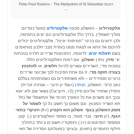
רובנס Peter Paul Rubens – The Martyrdom of St Sebastian
–
אלקטרוליט
– האשלגן מכונה
אלקטרוליט
(פועל כמדיום
מוליך חשמלי). בדרך כלל אלקטרוליטים הם יונים בתמיסה,
ולכן ידועים גם בכינוי "תמיסות יוניות"; אלקטרוליטים יכולים
להיכנס אל התא או לצאת ממנו בעזרת מבני חלבון מותאמים
בשם
תעלות יונים
. לדוגמה, התכווצות שרירים תלויה בנוכחות
יוני
סידן
, נתרן ו
אשלגן
. אם רמות האלקטרוליטים הללו
נמוכות מדי, השרירים עשויים להיות
חלשים
, או
להתכווץ
בצורה חזקה מדי.
זו גם אחת הסיבות לכך שכיווצי שרירים
כרוניים מסתיידים – ולא משתחררים גם כשמתפתח בגללם
כאב כרוני. האשלגן,
הנתרן
(+Na יון חיובי – אנרגיה זכרית)
והסידן שחודר אליהם סידן (2+, חיוביCa) נשאר שם ולא יוצא
ובכך הם משנים את כל המערך הכימי של והחשמלי של נוזל
תא השריר המכווץ. וגם משום כך חשוב כל כך
לשמור על
משק האשלגן בגוף
.
אשלגן הוא הקטיון
(+K)
העיקרי בתאי
הגוף,
(
יון
חיובי
, גברי מאוד, בו מספר האלקטרונים (-) קטן
ממספר הפרוטונים (+).)
ותפקודיו חשובים ביותר בתהליך
חילוף החומרים בתאים, ובעיקר בפעולתם הסדירה של תאי