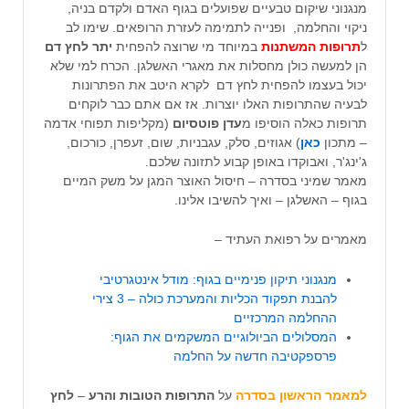
מנגנוני שיקום טבעיים שפועלים בגוף האדם ולקדם בניה,
ניקוי והחלמה, ופנייה לתמימה לעזרת הרופאים. שימו לב
ל
תרופות המשתנות
במיוחד מי שרוצה להפחית
יתר לחץ דם
הן למעשה כולן מחסלות את מאגרי האשלגן. הכרח למי שלא
יכול בעצמו להפחית לחץ דם לקרא היטב את הפתרונות
לבעיה שהתרופות האלו יוצרות. אז אם אתם כבר לוקחים
תרופות כאלה הוסיפו מ
עדן פוטסיום
(מקליפות תפוחי אדמה
– מתכון
כאן
) אגוזים, סלק, עגבניות, שום, זעפרן, כורכום,
ג'ינג'ר, ואבוקדו באופן קבוע לתזונה שלכם.
מאמר שמיני בסדרה – חיסול האוצר המגן על משק המיים
בגוף – האשלגן – ואיך להשיבו אלינו.
מאמרים על רפואת העתיד –
מנגנוני תיקון פנימיים בגוף: מודל אינטגרטיבי
להבנת תפקוד הכליות והמערכת כולה – 3 צירי
ההחלמה המרכזיים
המסלולים הביולוגיים המשקמים את הגוף:
פרספקטיבה חדשה על החלמה
למאמר הראשון בסדרה
על
התרופות הטובות והרע
–
לחץ