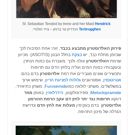
St. Sebastian Tended by Irene and her Maid
Hendrick
Terbrugghen
הנדריק טר ברוחן – צייר הולנדי.
פירוק האלדוסטרון מתבצע בכבד
, זוהי אחת הסיבות לכך
שבזמן מחלת כבד, יש
בצקת
בחלל הבטן (ASCITIS): מכיוון
שרמת
האלדוסטרון
עולה ולכך מוגברת גם כמות הנתרן
ובעקבותיו כמות המים ועליה בלחץ הדם גם
תרופות
ותכשירים שונים מגבירים את רמת
אלדוסטרון
בדם בהם:
אנגיוטנסין
, אסטרוגנים
גלולות למניעת הריון
, שימוש ארוך
במשלשלים, משתני לולאה כמו
Furosemide
, משתן כתיאזיד,
Metoclopramide
, ספירונולקטון,
הידרלאזין
. באופן
מוזר
דווקא
תרופות נגד יתר לחץ דם עקב הרמת ההורמון
אלדוסטרון
בדם בעקיפין
מעלות את לחץ הדם
ונדרשת
הגדלה של מינון התרופה.