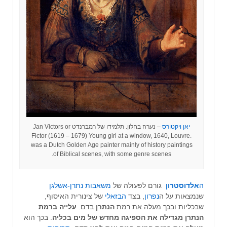
יאן ויקטורס
– נערה בחלון. תלמידו של רמברנדט Jan Victors or
Fictor (1619 – 1679) Young girl at a window, 1640, Louvre.
was a Dutch Golden Age painter mainly of history paintings
of Biblical scenes, with some genre scenes.
ה
אלדוסטרון
גורם לפעולה של
משאבות נתרן-אשלגן
שנמצאות על ה
נפרון
, בצד
הבזאלי
של צינורית האיסוף,
שבכליות ובכך מעלה את רמת
הנתרן
בדם.
עלייה ברמת
הנתרן מגדילה את הספיגה מחדש של מים
בכליה
. בכך הוא