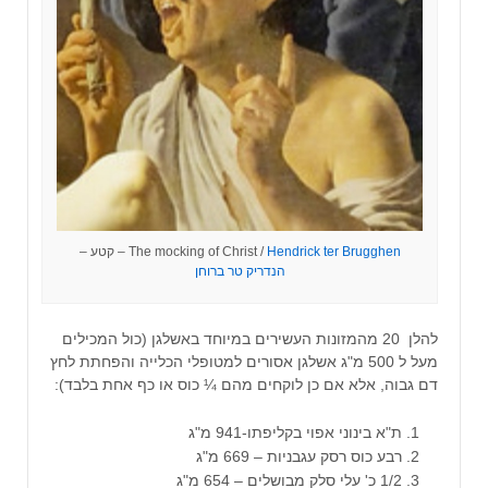
Hendrick ter Brugghen
The mocking of Christ /
– קטע –
הנדריק טר ברוחן
להלן 20 מהמזונות העשירים במיוחד באשלגן (כול המכילים
מעל ל 500 מ"ג אשלגן אסורים למטופלי הכלייה והפחתת לחץ
דם גבוה, אלא אם כן לוקחים מהם ¼ כוס או כף אחת בלבד):
ת"א בינוני אפוי בקליפתו-941 מ"ג
רבע כוס רסק עגבניות – 669 מ"ג
1/2 כ' עלי סלק מבושלים – 654 מ"ג