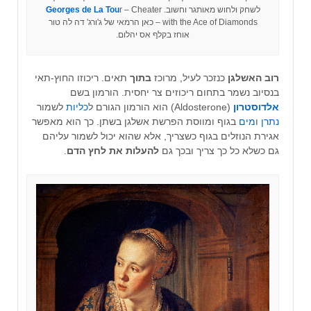
לשחק ולחוש מאותגר וחשוב.
r – Cheater
Georges de La Tou
with the Ace of Diamonds – כאן הרמאי של ג'ורג' דה לה טור
אוחז בקלף אס יהלום.
רוב האשלגן
כנזכר לעיל, מרוכז
בתוך
תאים. ריכוזו החוץ-תאי
בנסיוב נשמר בתחום ריכוזים צר יחסית. הורמון בשם
אלדוסטרון
(Aldosterone) הוא הורמון הגורם ל
כליות
לשמור
נתרן
ו
מים
בגוף
ומווסת הפרשת אשלגן בשתן. כך הוא מאפשר
אגירת הנוזלים
בגוף כשצריך, אלא שהוא יכול לשמור עליהם
גם כשלא כל כך צריך ובכך גם
להעלות את לחץ הדם
.