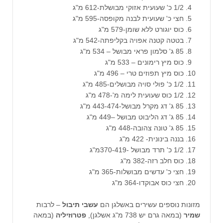
1/2 כ' שעועית אזוקי מבושלת-612 מ"ג
חצי כ' שעועית לבנה מקופסה-595 מ"ג
כוס יוגורט ללא שומן-579 מ"ג
בטטה קטנה אפויה בקליפתה-542 מ"ג
85 ג' סלמון פראי מבושל – 534 מ"ג
כוס מיץ רימונים – 533 מ"ג
כוס מיץ תפוזים טרי – 496 מ"ג
1/2 כ' פולי סויה מבושלים-485 מ"ג
1/2 כוס שעועית לימה מ'-478 מ"ג
85 ג' דג מקרל מבושל-443-474 מ"ג
85 ג' דג הליבוט מבושל –449 מ"ג
85 ג' טונה צהובה-448 מ"ג
בננה בינונית- 422 מ"ג
1/2 כ' תרד מבושל -370-419מ"ג
כוס חלב רזה-382 מ"ג
חצי כ' עדשים מבושלות-365 מ"ג
חצי כוס אבוקדו-364 מ"ג
מזונות נוספים עשירים באשלגן הם
עשבי תיבול
– לרבות
שמיר
(במאה גרם יש 738 מ"ג אשלגן),
פטרוזיליה
(במאה