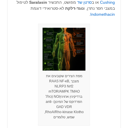
Cushing
או ב
סרטן שד
מפושט, התכשיר
Saralasin
לטיפול
במצבי חסר נתרן, ו
נוגד-דלקת
לא-סטרואידי דוגמת
.
Indomethacin
מפת הצירים שקובעים את
מצבך RAAS NF‑κB,
NLRP3 Nrf2
mTOR/AMPK TMAO
ברדיקינין ארגינין/NO (כולל
הפרדוקס של המינון) anti-
GAD VDR
RhoA/Rho‑kinase Klotho,
שמש, טלומרים