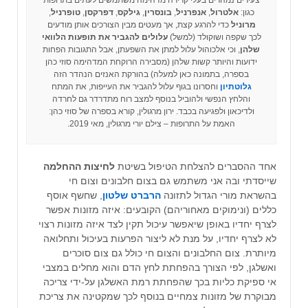
כגון:
אלטרול
,
אנפרניל
,
בונסרין
,
גילקס
,
דפרקסן
,
טופרניל
,
מרוניל
כדי להרגע קצת, אך מעטים מבין הצורכים אותן מודעים
לכך שקפה ושוקולד (למשל)
עלולים להגביר את תופעות הלוואי
שלהן
, וכי אלכוהול עלול למתן את השפעתן, אבל התגובות הפחות
ידועות והיותר קשות שלהן (מסבירה הרוקחת המדהימה סוזי כהן
בספרה, בתמונה כאן למעלה) בהורקת האנזים הנהדר הזה
גלוטתיון
וחסרונו בגוף עלול להגביר את העייפות, את המתח
והלחץ הנפשי ולהוביל בנוסף למצב רוח מתדרדר גם לחרדה
ולדיכאון ולפגיעה בכבד. ירון מרגולין, קורא בספרה של סוזי כהן:
האמת על התרופות – צילם יורי מרגולין, מאי 2019.
אחד ההסברים להצלחת הטיפול בשיטת
לחיצות ההחלמה
שייסדתי ובה אני משתמש גם בצום חלבונים וצום חי
בהשראת מורי הגדול לתזונה
הרברט שלטון
, שחשף אוסף
כללים (ונימוקים מאחוריהם) הקובעים: איזה מזונות אפשר
לצרף יחדיו באופן שיאפשר עיכול תקין לצד איזה מזונות רצוי
לא לצרף יחדיו, על מנת לא ליצור הפרעות בעיכול ותחלואה
מיותרת. צום החלבונים והצום חי כולל גם צום סוכרים
ואשלגן, לפי הצורך בהפחתת לחץ הדם והוא מחלים במצבי
אי ספיקת כליות בכך שהפחתת רמת האשלגן על-ידי צריכה
מבוקרת של מזונות צמחיים בנוסף לכך שמקטינה את צריכת