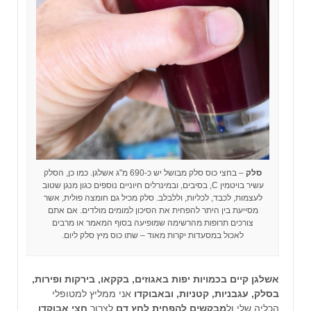
סלק
– בחצי כוס סלק מבושל יש כ-690 מ"ג אשלגן. כמו כן, הסלק
עשיר בויטמין C, בסיבים, ובמינרלים חיוניים נוספים כגון מנגן שטוב
לעצמות, לכבד, לכליות, וללבלב. סלק מכיל גם חומצה פולית, אשר
מסייעת בין היתר להפחית את הסיכון למומים מולדים. אם אתם
צורכים תרופות מהרשימה שמופיעה בסוף המאמר או מרבים
לאכול במסעדות יקרות מאוד – שתו כוס מיץ סלק ליום.
אשלגן קיים בכמויות יפות באגוזים, בקקאו, בירקות ופירות,
בסלק, עגבניות, קטניות, וב
אבוקדו
אני ממליץ למטופלי
הכליה שלי ול
מבקשים להפחית לחץ דם
לצרוך
חצי אבוקדו