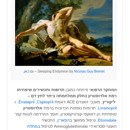
Nicolas Guy Brenet
Sleeping Endymion by
–
גם
כאן
.
המחקר הרפואי
פיתחה כמובן
תרופות ותכשירים שיפחיתו
רמת אלדוסטרון כחלק ממלחמתה ביתר לחץ דם –
ליקוריץ
, מעכבי האנזים ACE דוגמת
Captopril
, ‏
Enalapril
, ו-
Linsinopril
. תרופות נוספות הכרוכות ברמת
אלדוסטרון
מופחתת הן דאוקסי-קורטיקסטרון, חומר ההרדמה לטווח קצר
Etomidate
, טיפול ממושך ב
הפארין
, התכשיר
האנטי-סטרואידי Aminoglutethimide לטיפול
במחלת