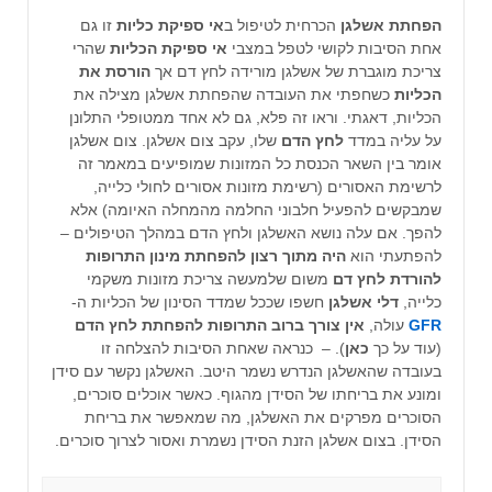
הפחתת אשלגן
הכרחית לטיפול ב
אי ספיקת כליות
זו גם
אחת הסיבות לקושי לטפל במצבי
אי ספיקת הכליות
שהרי
צריכת מוגברת של אשלגן מורידה לחץ דם אך
הורסת את
הכליות
כשחפתי את העובדה שהפחתת אשלגן מצילה את
הכליות, דאגתי. וראו זה פלא, גם לא אחד ממטופלי התלונן
על עליה במדד
לחץ הדם
שלו, עקב צום אשלגן. צום אשלגן
אומר בין השאר הכנסת כל המזונות שמופיעים במאמר זה
לרשימת האסורים (רשימת מזונות אסורים לחולי כלייה,
שמבקשים להפעיל חלבוני החלמה מהמחלה האיומה) אלא
להפך. אם עלה נושא האשלגן ולחץ הדם במהלך הטיפולים –
להפתעתי הוא
היה מתוך רצון להפחתת מינון התרופות
להורדת לחץ דם
משום שלמעשה צריכת מזונות משקמי
כלייה,
דלי אשלגן
חשפו שככל שמדד הסינון של הכליות ה-
GFR
עולה,
אין צורך ברוב התרופות להפחתת לחץ הדם
(עוד על כך
כאן
). – כנראה שאחת הסיבות להצלחה זו
בעובדה שהאשלגן הנדרש נשמר היטב. האשלגן נקשר עם סידן
ומונע את בריחתו של הסידן מהגוף. כאשר אוכלים סוכרים,
הסוכרים מפרקים את האשלגן, מה שמאפשר את בריחת
הסידן. בצום אשלגן הזנת הסידן נשמרת ואסור לצרוך סוכרים.