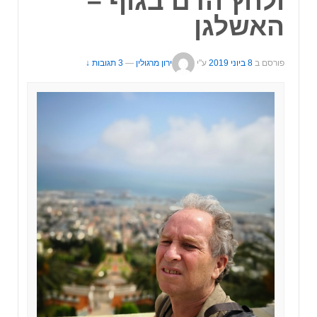
ולחץ הדם בגוף –
האשלגן
פורסם ב
8 ביוני 2019
ע"י
ירון מרגולין
—
3 תגובות ↓