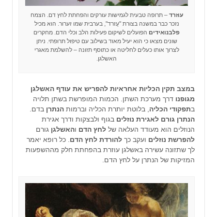
עוזרד
– תרופה טבעית לגמישות עורקים והפחתת לחץ דם. הצמח
נזכר כבר במשנה בצורת "עֻזרד", בערבית שמו זערור. הוא מכיל
פלבנואידים
הפועלים לשיקום פעילות הלב וכלי הדם. מחקרים
שונים מצאו כי הוא יעיל מאוד בשילוב עם טיפול תרופתי. ניתן
לצרוך אותו כעלים לחליטה או כתוסף תזונה – להשלמת מאגרי
האשלגן.
במצב
תקין
הכליות אחראיות להפריש את עודף האשלגן
מגופנו
דרך מערכת השתן. הכמות המופרשת בשתן תלויה
ב
תפקודי הכליה
, בלוטת יותרת הכליה וברמות
הנתרן
בדם.
הנתרן גורם לאגירת נוזלים
בגוף ולבצקות ודרך אגירת
הנוזלים הוא מעודד העלאה של
לחץ הדם
ו
האשלגן
גורם
להפרשת נוזלים
ועקב כך
להורדת לחץ הדם
. כל רופא יאמר
לך ש
תזונה עשירה באשלגן עוזרת בהפחתת חלק מההשפעות
המזיקות של הנתרן על לחץ הדם.