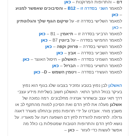
דם
– והתרופות המרוקנות –
כאן
למאמר
השני בסדרה זו –
B12
– והסיבוכים שאפשר למנוע
–
כאן
למאמר השלישי בסדרה זו- על
שיקום הגוף שלך והגלוטתיון
–
כאן
למאמר הרביעי בסדרה זו –
תיאמין
– B1 –
כאן
למאמר החמישי בסדרה – על
ביוטין
B7 –
כאן
למאמר השישי בסדרה –
פרוזק וקפה
–
כאן
למאמר השביעי בסדרה –
אבץ
–
כאן
למאמר השמיני בסדרה –
האשלגן
– חיסול האוצר –
כאן
.
למאמר התשיעי בסדרה –
הברזל
–
כאן
למאמר העשירי בסדרה –
ויטמין השמש –
D
–
כאן
האשלגן
לבן נפוץ בטבע ומזכיר בצבעו שלג בגוף הוא נפוץ
בעיקר בנוזל התוך התאי. האשלגן חשוב בשליחת מידע עצבי
דרך תאי עצב ובשחרור אנרגיה מחלבונים. רמה נמוכה של
אשלגן
מעלה את לחץ הדם ואת הסיכון למוות מהתקף לב או
משבץ מוחי. אובדנו על ידי תרופות נפוץ ובהחלט מעורר דאגה
גדולה. לתרופות להורדת לחץ דם השפעה רעה על מאגריו. על
נושא לחץ הדם והתרופות הטובות שמטפלות בו כולל מה
אפשר לעשות כדי לעזור –
כאן
–