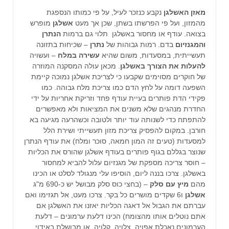
מאזן האשלגן
נקבע כנזכר לעיל, על פי כמותו הנספגת
מהמזון, ועל פי הפרשתו בשתן, שכן אך מעט
אשלגן
מופרש
בצואה. עודף או מחסור באשלגן תלוי גם ברמות
הנתרן
והמגנזיום
בדם. רמות גבוהות של
נתרן
– שכיחות בתזונה
תעשייתית, במסעדות, משום שהיא
עשירה במלח
– ועשויה
להעלות את הצורך באשלגן
. מכאן עולה המסקנה המוזרה
של
חוקרים מסוימים שקבעו כי לצריכת אשלגן נמוכה קיימת
השפעה דומה על לחץ הדם כמו צריכת מלח גבוהה.
כמו
פקידי הדת פותרים בעיית עודף פחד וזריקת אחריות על ידי
החדרת מנהגים שלא משנים את המציאות ולא מאפשרים
להתפתח כדי לשנותה עוד יותר ולטובה וכשהרעה מגיעה בא
חורבן. במקום להפסיק צריכת מזון תעשייתי ושירת הלל
למסעדות (טעים זה המון חמאה, סוכר ומלח) את עודף הנתרן
שנוצר בגללם בגוף פותרים בעודף אשלגן שהורס את הכליות
– חוסר צריכה מספקת של מגנזיום עלול להביא למחסור
באשלגן. צרכו בננה ליום, הוסיפו עלי מנגולד לסלט או הכינו
מהם
מיץ עם סלק
– (בחצי כוס סלק מבושל יש כ-690 מ"ג
אשלגן
ו6 שקדים מושרים כל בקר. צרכו מעט, אל תגזימו ואם
עברתם את הגבול אל דאגה הכליות יאזנו את האשלגן אם
אתם נוטלים אותו מהצומח) הכינו דלעת ערמונים –
דלעת
הערמונים נאכלת אפויה, צלויה, קלויה, או מבושלת באידוי,