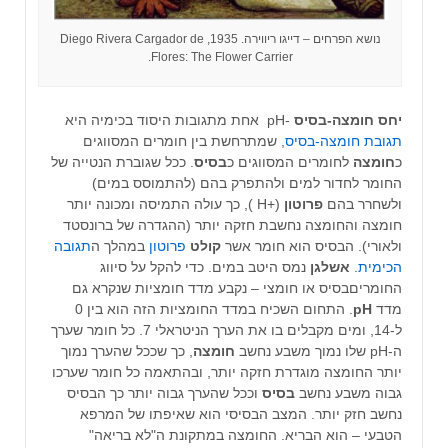
נושא הפרחים – דייגו ריווירה. 1935, Diego Rivera Cargador de
Flores: The Flower Carrier.
יחס חומצה-בסיס
-pH
אחת מתגובות היסוד בכימיה היא
תגובת חומצה-בסיס
, שמתרחשת בין חומרים המסווגים
כ
חומצה
לחומרים המסווגים כ
בסיס
. ככל שגוברת הנטייה של
החומר לחדור למים ולהתפרק בהם (להתמוסס במים)
ולשחרר בהם
פרוטון
(
+
H )
, כך עולה התמיסה ומכונה יותר
חומצה והחומצה נחשבת חזקה יותר (ההגדרה של ברונסטד
ולאורי). ה
בסיס הוא חומר אשר
קולט
פרוטון
במהלך ה
תגובה
הכימית
.
אשלגן
נמס היטב במים. כדי להקל על סיווג
החומריםבסיס או חומצי – נקבע מדד חומציות שנקרא גם
מדד
pH
. התחום השכיח במדד החומציות הזה הוא בין 0
ל-14, ומים מקבלים בו את הערך הניטראלי 7. כל חומר שערך
ה-pH שלו נמוך משבע נחשב
חומצה
, כך שככל שהערך נמוך
יותר החומצה מוגדרת חזקה יותר, ובהתאמה כל חומר שערכו
גבוה משבע נחשב
בסיס
וככל שהערך גבוה יותר כך הבסיס
נחשב חזק יותר. המצב הבסיסי הוא שאיפתו של המרפא
הטבעי – הוא הבריא. החומצה במתקונת ה"לא בריאה"