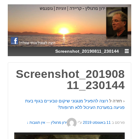
↓
SKIP
TO
MAIN
CONTENT
Screenshot_20190811_230144
Screenshot_201908
11_230144
‹ חזרה ל
רוצה להפעיל מנגנוני שיקום טבעיים בגוף בעת
פגיעה במערכת העיכול ללא תרופות?
פורסם ב
11 באוגוסט 2019
ע"י
ירון מרגולין
—
אין תגובות ↓