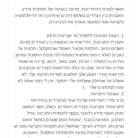
ואשר לצורת ההתדיינות, מדובר בשיטה של הסתרת מידע
והעברתו בין הצדדים בשלוש דרכים שימיהן כימי הדיפלומטיה
(לקראת סוף המאמר אוסיף את הרביעית):
1. הצגת הסיבות לתסכול ואי שביעות הרצון.
העברת התביעות, הדרישות או הבקשות בין הצדדים (סיום
תשלום החוב, החלפת מכשיר חשמלי שהתקלקל, תלונות על
כאבים לאחר ניתוח ותלונות נוספות לפי סיבת התסכול ומרחב
החיים בו התגלה – זוגיות, מצב נפשי, רכוש, קרירה או שטחי
מחייה ומדיניות. שלב זה כולל התייחסות הצדדים הנתבעים
לדרישות (עדרי הצאן שלך פולשים לשדות החיטה שלי, לא
אשלם עד שהחלק ששלחת אלי יתפקד, אין לי כסף ואתה לא
עונה לטלפונים שלי …).
2. עוצמת התביעה.
ברור סדרי העדיפות של כל אחד מהצדדים בהתייחס
לתביעותיו ותביעות הצדדים האחרים. בשלב השני המשא
ומתן חושף מידע רלוונטי בקשר לחומרת התביעה, גודל
העלבון, הפגיעה בכבוד, עוצמת הנזק שנגרם בפועל והאם
נגרם נזק. המידע העיקרי שנחשף הוא תקפות התביעה ואם יש
מקום לסדר העדפות כפיצוי ולהפחתת התסכול, הזעם או