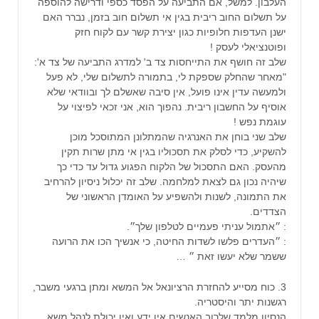
העלבון. למשל, אם התביעה על הפסד כספי ודרישה להוספה
על תשלום החוב ריבית בגין אי תשלום חוב בזמן, נברר האם
ישנן העדפות חלופיות כגון יצירת קשר עם לקוח חזק
ופוטנציאלי לעסק !
שלב זה חושף את התייחסות צד ב' למדרג התביעה של צד א':
"מאחר שהחלק שספקת לי, בתמורה לתשלום שלי, לא פעל
ולמעשה עדין אינו פועל, אין סיבה שאשלם לך ובוודאי שלא
אוסיף על החשבון ריבית. נהפוך הוא, אני זכאי לפיצוי על
עוגמת נפש !
שלב שני בוחן את האנרגיה שהמתלונן המתוסכל מוכן
להשקיע, כדי לסלק את תסכוליו בגין אי מתן שרות תקין
מהעסק. האם התסכול של הלקוח הפגוע גדול עד כדי כך
שיהיה נכון גם לצאת למלחמה. שלב זה יכלול ניסיון להרחיב
את התמונה, לשנות ולהשפיע על האומדן הראשוני של
הצדדים.
: ״אתמול עניתי פעמיים לטלפון שלך״.
: ״העדרים פלשו לשדות החיטה, כי אנשיך הכו את הרועה
ששמר שלא יעשו זאת ״ …
3. כוח מסייע להחזרת הרציונאל אל המשא ומתן ברגעי משבר,
רגשנות יתר והיסטריה.
הנסיון מלמד שלרוב האנשים אין ידע ואין יכולת לנהל משא