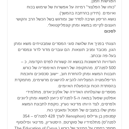
הפגישות וזמנן.
"כוחו של הפלצור" רמיזה על אפשרות של שימוש בכוח
ואיומים. (תידון בהרחבה בהמשך).
נושא הריסון ושיבה לסדר שב ומודגש בשל הכשל הרב והקושי
העצום לקיימו במשא ומתן קונפליקטואלי.
לסכום
הצגתי בפניך את שלושה סוגי המסרים שמבטיחים משא ומתן
הגון, מכובד ומניב תוצאות. הם עוברים מדור לדור ונמסרים
בעל-פה ובכתב.
העדויות הראשונות בנושא זה קשורות לפרס הקדומה, כ –
500 לפנה"ס, מהתקופה של ראשית האימפריה של כורש.
תובנות המשא ומתן להחזרת חוב, יישוב סכסוכים וחוכמת
הדיפלומטיה המצליחה להביא להישגים מרשימים, מתמקדת
בהסתרת הכוח ובהפעלת האיומים.
מספרים שהצלחתו האדירה של אלקיביאדס, מתלמידי
אפלטון שפעל במאה ה-5 לפנה"ס כיועץ למשא ומתן ליוונים
ולפרסים, לצד היותו מדינאי נערץ, נזקפת לתבונת המשא
ומתן שלו במצבים של תסכול ומאבקי כוח.
קסנופון בן גרילוס (Xenophon‏ לערך 428 לפנה"ס – 354
לפנה"ס) מתלמידיו של סוקרטס, היסטוריון, מדינאי ופילוסוף
מספר בספרו על החינוך של כורש ( The Education of Cyrus