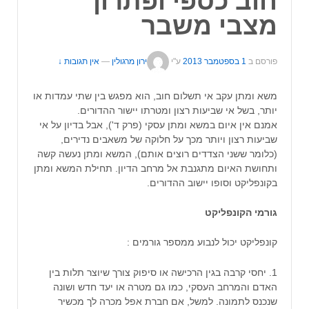
חוב כספי ופתרון
מצבי משבר
פורסם ב
1 בספטמבר 2013
ע"י
ירון מרגולין
—
אין תגובות ↓
משא ומתן עקב אי תשלום חוב, הוא מפגש בין שתי עמדות או
יותר, בשל אי שביעות רצון ומטרתו יישור ההדורים.
אמנם אין איום במשא ומתן עסקי (פרק ד'), אבל בדיון על אי
שביעות רצון ויותר מכך על חלוקה של משאבים נדירים,
(כלומר ששני הצדדים רוצים אותם), המשא ומתן נעשה קשה
ותחושת האיום מתגנבת אל מרחב הדיון. תחילת המשא ומתן
בקונפליקט וסופו יישוב ההדורים.
גורמי הקונפליקט
קונפליקט יכול לנבוע ממספר גורמים :
1. יחסי קרבה בגין הרכישה או סיפוק צורך שיוצר תלות בין
האדם והמרחב העסקי, כמו גם מטרה או יעד חדש ושונה
שנכנס לתמונה. למשל, אם חברת אפל מכרה לך מכשיר