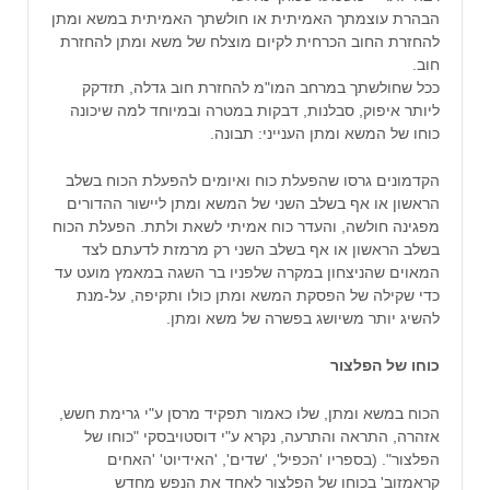
הבהרת עוצמתך האמיתית או חולשתך האמיתית במשא ומתן
להחזרת החוב הכרחית לקיום מוצלח של משא ומתן להחזרת
חוב.
ככל שחולשתך במרחב המו"מ להחזרת חוב גדלה, תזדקק
ליותר איפוק, סבלנות, דבקות במטרה ובמיוחד למה שיכונה
כוחו של המשא ומתן הענייני: תבונה.
הקדמונים גרסו שהפעלת כוח ואיומים להפעלת הכוח בשלב
הראשון או אף בשלב השני של המשא ומתן ליישור ההדורים
מפגינה חולשה, והעדר כוח אמיתי לשאת ולתת. הפעלת הכוח
בשלב הראשון או אף בשלב השני רק מרמזת לדעתם לצד
המאוים שהניצחון במקרה שלפניו בר השגה במאמץ מועט עד
כדי שקילה של הפסקת המשא ומתן כולו ותקיפה, על-מנת
להשיג יותר משיושג בפשרה של משא ומתן.
כוחו של הפלצור
הכוח במשא ומתן, שלו כאמור תפקיד מרסן ע"י גרימת חשש,
אזהרה, התראה והתרעה, נקרא ע"י דוסטויבסקי "כוחו של
הפלצור". (בספריו 'הכפיל', 'שדים', 'האידיוט' 'האחים
קראמזוב' בכוחו של הפלצור לאחד את הנפש מחדש