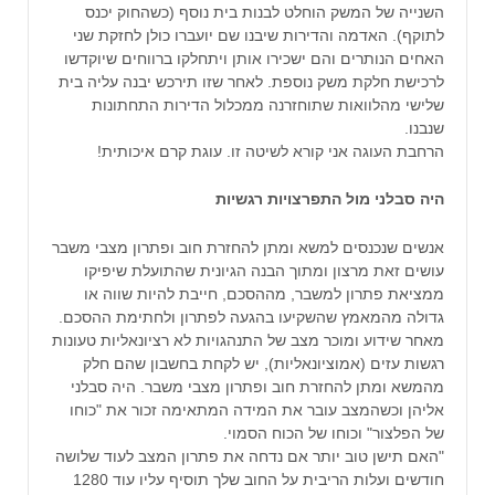
השנייה של המשק הוחלט לבנות בית נוסף (כשהחוק יכנס
לתוקף). האדמה והדירות שיבנו שם יועברו כולן לחזקת שני
האחים הנותרים והם ישכירו אותן ויתחלקו ברווחים שיוקדשו
לרכישת חלקת משק נוספת. לאחר שזו תירכש יבנה עליה בית
שלישי מהלוואות שתוחזרנה ממכלול הדירות התחתונות
שנבנו.
הרחבת העוגה אני קורא לשיטה זו. עוגת קרם איכותית!
היה סבלני מול התפרצויות רגשיות
אנשים שנכנסים למשא ומתן להחזרת חוב ופתרון מצבי משבר
עושים זאת מרצון ומתוך הבנה הגיונית שהתועלת שיפיקו
ממציאת פתרון למשבר, מההסכם, חייבת להיות שווה או
גדולה מהמאמץ שהשקיעו בהגעה לפתרון ולחתימת ההסכם.
מאחר שידוע ומוכר מצב של התנהגויות לא רציונאליות טעונות
רגשות עזים (אמוציונאליות), יש לקחת בחשבון שהם חלק
מהמשא ומתן להחזרת חוב ופתרון מצבי משבר. היה סבלני
אליהן וכשהמצב עובר את המידה המתאימה זכור את "כוחו
של הפלצור" וכוחו של הכוח הסמוי.
"האם תישן טוב יותר אם נדחה את פתרון המצב לעוד שלושה
חודשים ועלות הריבית על החוב שלך תוסיף עליו עוד 1280