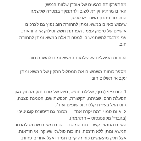
מהתפרקותה ברגעים של אובדן שלוות הנפש).
האיום מרתיע וקורא לשוב ולהתמקד במטרה שלשמה
התכנסו: פתרון משבר או סכסוך.
שימוש באיום במשא ומתן להחזרת חוב נפוץ גם לצרכים
אישיים של סיפוק עצמי, הפחתת חשש וסילוק אי הוודאות.
אני מתנגד להשתמש בו למטרות אלה במשא ומתן להחזרת
חוב.
הכוחות הפועלים על שלמות המשא ומתו להשבת חוב
מספר כוחות משמשים את המסלול התקין של המשא ומתן
עקב אי תשלום חוב:
1. כוח פיזי (כסף, שלילת חופש, סיוע של גורם חזק מבחוץ כגון
הפעלת חרם, שביתה, תקשורת, הכפשת שם, הטמנת פצצה,
גיוס האל בעזרת קללות וכישופים ועוד).
2. איום סמוי: "מה יקרה אם" … מכונה גם דיסוננס קוגניטיבי
(בהבדל מקונסנסוס – התאמה).
האיום הסמוי נקשר בכוח המוסתר: גורם מאיים שנכנס למרחב
המשא ומתן ללא הזמנה. זהו כוח פולשני שעיקרו אי הודאות.
אצל חלק מהאנשים כוח זה קיים תמיד ואצל אחרים פחות.