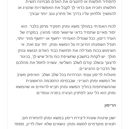
להסתיר חולשות או להעצים את האדם מבחינה רגשית.
חולשתו תוכיח אם כדאי לך לקבל את האפשרויות שהציג או
להמשיך וללחוץ עליו בדרך אל פתרון טוב יותר עבורך.
לכוח האמיתי במהלך משא ומתן תפקיד מרסן בלבד. הוא
יסוד מאיים שתמיד כדאי שיישאר סמוי מהעין. במקרה של
העדר ריסון, ככל שגודלו האמיתי ייחשף או ייחשף מהר יותר,
תגדל השפעתו החיובית על המשא ומתן. יחד עם זאת, אי
השימוש בכוח מגדילה את תחושת כבוד האדם הנושא ונותן
מולך. יש לקחת בחשבון שחשיפת כוח גדול שיש לך, בניגוד
לרצונך ובשלב קודם לשלב השלישי, עשויה לחסל את מהלכם
של הדברים ההגיוניים.
פעולות לריסון עצמי הכרחיות בכל שלב ושלב. האיפוק משיב
אל המשא ומתן הענייני, שבבסיסו ההסכמה הראשונית
שההשתתפות בהליך המשא ומתן תביא לרווחים או שהמשא
ומתן הוא כלי טוב לפתרון הבעיה בפניה עומדים.
הריסון
ישנן שיטות שונות ליצירת ריסון במשא ומתן להחזרת חוב:
תנאים מוקדמים למשא ומתן: נושאים שלא יועלו לדיון, מספר