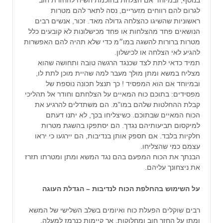
לגרום להם רווחים מזעריים, נסה לתאר להם מטרות
ראשוניות שהשיגו כהצלחה גדולה מאד. זכור, אנשים רבים
הנושאים פחד מהצלחות או פחד מכישלונות לא קובעים כלל
מטרות ברורות להשגה במו״מ כדי שלא תהיה להם האפשרות
להגיע לאי הצלחה או לכישלון.
תמיד כדאי לתת לצד שכנגד הרגשה טובה ותחושה שהוא
מצליח במשא ומתן מולך מעבר למה שהיית מוכן לתת לו,
ובמיוחד אם הוא המפסיד ! כך תנצל תכונה נוספת של
מפסידים: בתוכם כוח המאיים על הצלחתם וחודר אל תהליכי
קבלת ההחלטות שלהם במו"מ. הם משתדלים להרגיע את
הכוח המאיים שבתוכם. כשיצליחו בכך, לא יתנו דעתם
למיקסום תביעותיהם נגדך. הם יסתפקו בהשגת מטרות
חלקיות בלבד. אם תספק אותן בנדיבות, הם יירגעו כי יראו
עצמם כמי שהצליחו.
הבנתך את הכוח המפעם בהם נגד המשא ומתן ומטרתו תזרז
את ניצחונך עליהם.
על השימוש בהחלפת הכוח לנדיבות – הגדלת העוגה
רבים שוקלים הפעלת כוח ואיומים בשלב השלישי של המשא
ומתן על החזר חוב ומחלוקות, אך קיימות כנרמז למעלה,