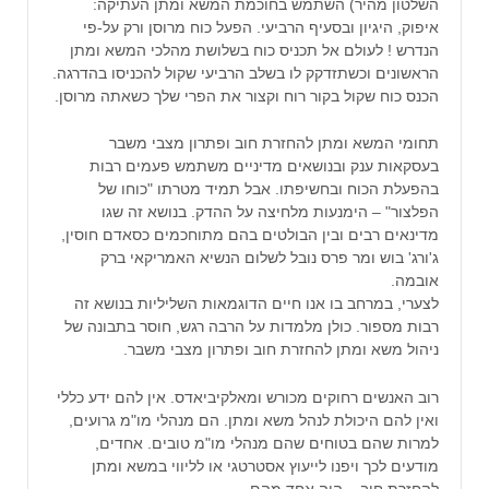
השלטון מהיר) השתמש בחוכמת המשא ומתן העתיקה:
איפוק, היגיון ובסעיף הרביעי. הפעל כוח מרוסן ורק על-פי
הנדרש ! לעולם אל תכניס כוח בשלושת מהלכי המשא ומתן
הראשונים וכשתזדקק לו בשלב הרביעי שקול להכניסו בהדרגה.
הכנס כוח שקול בקור רוח וקצור את הפרי שלך כשאתה מרוסן.
תחומי המשא ומתן להחזרת חוב ופתרון מצבי משבר
בעסקאות ענק ובנושאים מדיניים משתמש פעמים רבות
בהפעלת הכוח ובחשיפתו. אבל תמיד מטרתו "כוחו של
הפלצור" – הימנעות מלחיצה על ההדק. בנושא זה שגו
מדינאים רבים ובין הבולטים בהם מתוחכמים כסאדם חוסין,
ג'ורג' בוש ומר פרס נובל לשלום הנשיא האמריקאי ברק
אובמה.
לצערי, במרחב בו אנו חיים הדוגמאות השליליות בנושא זה
רבות מספור. כולן מלמדות על הרבה רגש, חוסר בתבונה של
ניהול משא ומתן להחזרת חוב ופתרון מצבי משבר.
רוב האנשים רחוקים מכורש ומאלקיביאדס. אין להם ידע כללי
ואין להם היכולת לנהל משא ומתן. הם מנהלי מו"מ גרועים,
למרות שהם בטוחים שהם מנהלי מו"מ טובים. אחדים,
מודעים לכך ויפנו לייעוץ אסטרטגי או לליווי במשא ומתן
להחזרת חוב – היה אחד מהם.