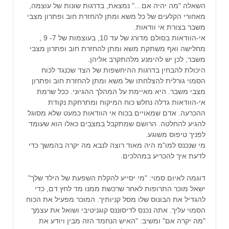
השאלה "מה יהיה אם…" נמצאת, בדרגות שונות של עוצמה,
מאחורי הקלעים של כל משא ומתן להחזרת חוב ופתרון מצבי
משבר בצורת אי וודאות.
אי-הוודאות בסולם מדורג של עד 10, בעוצמות של 7- 9 ,
מחלישה ואף משתקת משא ומתן להחזרת חוב ופתרון מצבי
משבר, לכן יש להימנע מלהתקרב אליהן.
היכולת להבחין בדרגות ההיחשפות של הצד שכנגד לכוח
הסמוי גורלית להצלחתו של משא ומתן להחזרת חוב ופתרון
מצבי משבר. היא מאיימת על המהלך ההגיוני. ככל שרמת
אי-הוודאות גדלה נחלש כוח המיקוח ומתרחקת נקודת
ההכרעה. אדם שמאויים בכוח אי הוודאות כמעט שלא מסוגל
להגיע להחלטה. הרושם שמתקבל במצבים כאלו הוא שעומד
לפניך טיפוס משוגע.
מי שנכנס למו"מ היה מאוד רוצה לנבא מה יקרה בהמשך כדי
לדעת איך להכריע במהלכים.
דוגמה לאיום סמוי: "מי יסייע להקלת השפעת של הילד שלך"
ישאל מוכר התרופות לאחר שרכשת ממנו מד לחץ דם, כדי
להגדיל את הבונוס שלו מסל קניותיך. המוכר מפעיל את הכוח
הסמוי עליך. אתה נכנס לדיסוננס קוגניטיבי ושואל את עצמך
"מה יקרה אם" ומשיב: "האיש הנחמד הזה מבין ויודע את