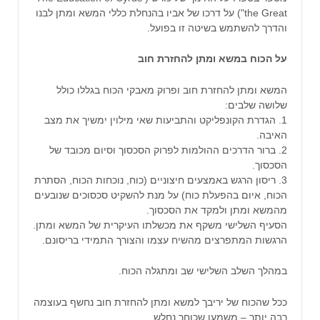
the Great") על דרכו של אביו בהנחלת כללי המשא ומתן לבנו
והדרך להשתמש בשיטה זו בפועל.
על הכוח במשא ומתן להחזרת חוב
המשא ומתן להחזרת חוב ופרוק מאבקי הכוח בגללו כולל
שלושה שלבים:
1. הגדרת הקונפליקט והתביעות שאי מילוין ימשיך את מצב
האיבה.
2. ברור הדרכים ההולמות לפרוק הסכסוך וסיום מכובד של
הסכסוך.
3. ריסון הרגש באמצעים חיצוניים (כוח, נוכחות הכוח, הסתרת
הכוח, איום בהפעלת כוח) על מנת להשקיט סכסוכים שנובעים
מהמשא ומתן ולמקד את הסכסוך.
הסעיף השלישי משקף את מכשלתו העיקרית של המשא ומתן.
הרגשות המתפרצים מהשיח עצמו והצורך התמידי בריסונם.
במהלך השלב השלישי שב ומתגלה הכוח.
ככל שהכוח של יריבך למשא ומתן להחזרת חוב נחשף בעוצמה
רבה יותר – משמעו שכוחך נחלש.