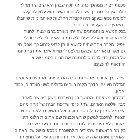
סכנות רבות ממהלך כזה. הגדולה שבהן היא שיבוש המהלך
כולו בגין הכנסת בן השיח לסחרור רגשי. הוא עלול להיקלע
לסערת נפש ובעקבותיה לקבלת החלטות לא הגיוניות שיחבלו
במאמץ שהושקע עד כה וחבל.
בכל המשאים והמתנים שהייתי מעורב בהם יעצתי להניח
לנושא הכוח ולא להפעילו. לא תמיד האזינו לי. לא זכור לי
אפילו מקרה אחד שהיה לנושא ונותן כדאי לנהוג כך. אבל, היו
גם מקרים אחרים שבהם נאלצנו לרמוז ולאזכר את דבר קיומו
של הכוח, כדי להכניס לתמונה את הכוח הסמוי של אי
הוודאות להעצימו.
ישנה דרך אחרת, אפשרות טובה הרבה יותר מהפעלת איומים:
הגדלת העוגה. הדרך תקנה רווחים גדולים לשני הצדדים, כבוד
ואמון.
בסכסוך משפחתי ממושך בגין העברת משק בירושה לאחד
מבין שלשה האחים, שהגיע עד שריפת הבית של אחד מהם,
יעצתי להמתין עד לכניסת חוק פיצול המשקים. לאח היורש
הצעתי להיכנס למשק שירש ולבנות שם את בית חלומותיו.
מאחר שלא היו שם יכולות כספיות רבות, הצעתי שיבנה
בקומה הראשונה שתי דירות להשכרה מכספים של שני האחים
האחרים ושהם אלה שינהלו את הדירות בפועל. על מחציתו