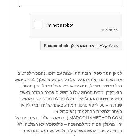
למען הסר ספק
, חובת התייעצות עם רופא (המכיר לפרטים
את מצבו הבריאותי הכללי של כל מטופל או שלך) לפני שימוש
בכל תכשיר, מאכל, תמצית או ביצוע כל תרגיל. ירון מרגולין
הוא רקדן ומבית המחול שלו בירושלים פרצה התורה כאשר
נחשפה שיטת המחול שלו כבעלת יכולת מדהימה, באמצע
שנות ה – 80 לרפא סרטן. המידע באתר של ירון מרגולין או
באתר "לחיצות ההחלמה" (בפיסבוק או
MARGOLINMETHOD.COM ), במאמר הנ"ל ובמאמרים של
ירון מרגולין הם חומר למחשבה – פילוסופיה לא המלצה ולא
הנחייה לציבור להשתמש או לחדול מלהשתמש בתרופות –