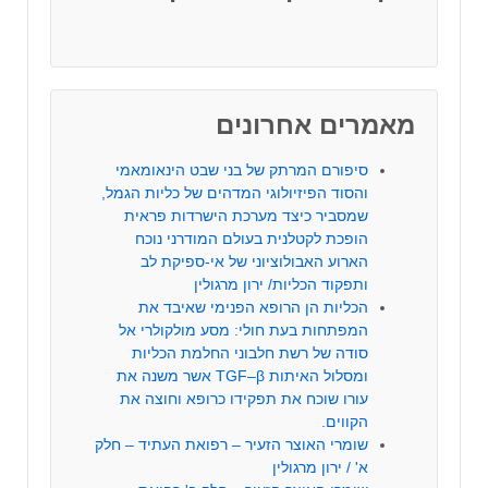
מאמרים אחרונים
סיפורם המרתק של בני שבט הינאומאמי
והסוד הפיזיולוגי המדהים של כליות הגמל,
שמסביר כיצד מערכת הישרדות פראית
הופכת לקטלנית בעולם המודרני נוכח
הארוע האבולוציוני של אי-ספיקת לב
ותפקוד הכליות/ ירון מרגולין
הכליות הן הרופא הפנימי שאיבד את
המפתחות בעת חולי: מסע מולקולרי אל
סודה של רשת חלבוני החלמת הכליות
ומסלול האיתות TGF–β אשר משנה את
עורו שוכח את תפקידו כרופא וחוצה את
הקווים.
שומרי האוצר הזעיר – רפואת העתיד – חלק
א' / ירון מרגולין