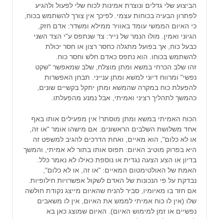
הביצוע שלי גדלים ונוצרת אמינות לכוח שלי לפעול ולהגיע
לפתרון הבעיה בכוחות עצמי. לפיכך אין צורך להשתמש בכוח,
כי האיום הממשי עומד באוויר ממילא ומשדר: אדם חזק,
הגיוני ואמין. מולו הנמר של נייר: צד שנתפס ע"י הצד השני
כבעל כוח, אך בפועל מתגלה כחסר רצון או חסר יכולת
להשתמש בכוחו. הוא נתפס כאדם חלש וחסר כוח.
זהו שלב הכרחי במשא ומתן מוצלח, שלב שמאפשר "שקט
נפשי" ומרווח דיוני למשא ומתן ענייני. תבחן האפשרות
להפעלת כוח במקרה שהמשא ומתן יתקל בקשיים שונים,
כהמשך לתהליך רציני ואמיתי, אבל נמנע מהפעלתו.
הכוח האמיתי במשא ומתן מוסתר! אין מפעילים אותו באף
אחד משלושת השלבים הראשונים. אם מישהו אומר "או זה,
או לא כלום", הוא מאיים, ואחת הדרכים להגיב למשפט זה
היא בפרוק מוטיב האיום: תפוס אותו בתור לא אמיתי, והמשך
בדיון או הצע הצעה נגדית או נוספת כאילו לא נאמר כלל.
האמת של האולטימטום המאיים: "או זה, או לא כלום",
נבדקת על פי הנכונות של האדם לשקול אפשרויות חילופיות.
אם חזר בו מאיומיו, סביר להניח שהאיום מייצג נקודת חולשה
שלו (אין לו כוח אמיתי לממש את האיום, אין לו משאבים
נפשיים או זמן למימוש האיום). האיום שמוצג כאן בא