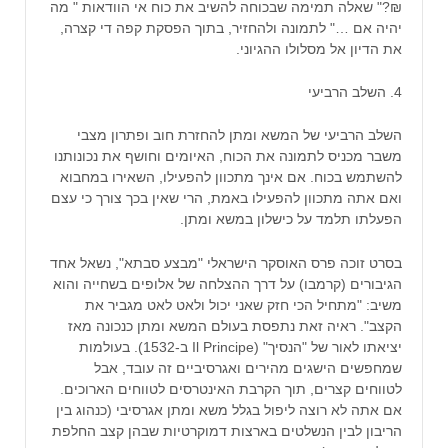
₪?" שאלה תמימה שבכוחה להשיב את כוח אי הוודאות " מה
יהיה אם …" לתמונה ולהחזיר, בתוך הפסקת קפה די קצרה,
את הדיון אל מסלולו ההגיוני.
4. השלב הרביעי
השלב הרביעי של המשא ומתן להחזרת חוב ופתרון מצבי
משבר מכניס לתמונה את הכוח, האיומים וחושף את נכונותנו
להשתמש בכוח. אם אינך מתכוון להפעילו, השאירו במחבוא
ואם אתה מתכוון להפעילו באמת, הרי שאין בכך צורך כי עצם
הפעלתו תלמד על כישלון במשא ומתן.
בסרט זוכה פרס האוסקר הישראלי "מבצע סבתא", נשאל אחד
הגיבורים (קרמבו) על דרך ההצלחה של אלופים בשחייה והוא
משיב: "מתחיל הכי חזק שאני יכול ולאט לאט מגביר את
הקצב". ראיה זאת נתפסת בעולם המשא ומתן כנכונה מאז
יציאתו לאור של "הנסיך" (Il Principe ב-1532). בעולמות
שמחפשים הישגים מהירים ואגרסיביים זה עובד, אבל
לטווחים קצרים, תוך הקרבת האינטרסים לטווחים הארוכים.
אם אתה לא רוצה ליפול בגלל משא ומתן אגרסיבי (כנהוג בין
הריבון לבין הנשלטים בארצות דמוקרטיות שבהן קצב החלפת