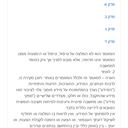
פרק א
פרק ב
פרק ג
פרק ד
המאמר הוא לא המלצה על טיפול, טיפול או הימנעות ממנו.
המאמר אינו תרופה, אלא מובא לפניך אך ורק כחומר
למחשבה.
2. לאתר
הערה – למאמר זה ולכלל המאמרים באתר: תוכן סקירה זו,
לרבות הנתונים, המידע, ההערכות, הדעות והתחזיות
("המידע") נערך בהסתמכות על מידע פומבי גלוי לציבור ו/או
מידע שהתקבל, כולו או חלקו, מצדדים שלישיים ("ספקי
מידע") ואו מחשבה פרטית ורעיונות לפיתוח חשיבה חופשית
המובאים לידיעה כללית בלבד.
אין להסתמך על המידע, ואין לראות בו המלצה או תחליף
לשיקול דעתך העצמאי, או הצעה או הזמנה לקבלת הצעות, או
יעוץ – בין באופן כללי ובין בהתחשב בנתונים וצרכים