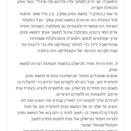
התשובה, אני חייב לסמוך עליו ולרכוש מה שיגיד". נוצר אמון
והכפלת הקנייה.
מי שעיין בפרק ד' (משא ומתן עסקי), יבין מיד שאני מתנגד
לכל הפעלת כוח ואיומים במשא ומתן עסקי. אבל הפעלת
השיטה הזו אפשרית ולפעמים גם מומלצת, כשאתה מזהה
אדם חסר ביטחון ומבולבל שיכול למשוך אותך למשא ומתן
ארוך שמתאים לנפשו הסוערת והמבולבלת ששוכחת
שהתיישבה לידך כדי לפתור קונפליקט ולא כדי ליהנות עוד
קצת מקיומו ההרסני של הקונפליקט הזה בתוכה.
3. תחרותיות ופחד מכישלון בהשגת תוצאות רצויות למשא
ומתן.
אנשים שסובלים מפחד מכישלונות נכנסים למשא ומתן
להחזרת חוב, אבל הם לא לוקחים צעד נדרש כדי להצליח בו
משום הם פוחדים מכישלון. אנו מתקשים להגיע, בעזרת שיח
איתם, לתוצאות או ללקחים הגיוניים.
לעיתים עליך למצוא דרך לאפיין עבורם מה השיגו ומה לא
השיגו עד שלב זה של המשא ומתן להחזרת חוב על מנת
לעודדם להמשיך בו. חשוב לזכור כי הם באו אל המשא ומתן
למרות הפחד מכישלון ועל מנת למצוא פתרון למצב
הקונפליקטואלי שנוצר.
בנוסף, ובמיוחד אם הצלחת בחוכמת השיח להחזרת חוב