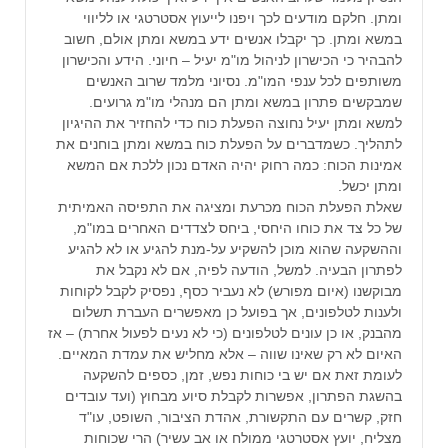
ומתן. חלקם מודעים לכך ויפנו לייעוץ אסטרטגי או לליווי
במשא ומתן. כך יקבלו אנשים ידע במשא ומתן אולם, חשוב
להבהיר כי הכישרון לניהול מו"מ יעיל – חיוני. הידע והכישרון
משותפים לכל ענפי המו"מ. נסיוני מלמד שרוב האנשים
שמבקשים פתרון במשא ומתן הם מנהלי מו"מ גרועים.
למשא ומתן יעיל נחוצה הפעלת כוח כדי להחזיר את ההיגיון
לתהליך. כשמדברים על הפעלת כוח במשא ומתן בוחנים את
אמינות הכוח: כמה רחוק יהיה האדם נכון ללכת אם המשא
ומתן יכשל.
שאלת הפעלת הכוח מכרעת ומציגה את התפיסה האמיתית
של כל צד את כוחו היחסי, ביחס לצדדים האחרים במו"מ,
וההשקעה שהוא מוכן להשקיע על-מנת להגיע או לא להגיע
לפתרון הבעיה. למשל, הודעה לפיה, אם לא נקבל את
מבוקשנו (איום מפורש) לא נעביר כסף, נפסיק לקבל לקוחות
ולענות לטלפונים, אך בפועל כן מאפשרים העברת תשלום
מהבנק, או כן עונים לטלפונים (כי לא נעים לפעול אחרת) – אז
האיום לא רק שאינו שווה – אלא מחליש את עמדת המאיים.
לעומת זאת אם יש בי כוחות נפש, זמן, כספים להשקעה
בהשגת הפתרון, אפשרות לקבלת סיוע מבחוץ (ועד עובדים
חזק, קשרים עם התקשורת, אהדת הציבור, השופט, עו"ד
מצליח, יועץ אסטרטגי ממולח או אב עשיר) הרי שכוחות