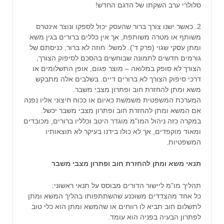
סלולרי ערב השקתו של הדגם החדש!
2. כאשר ישנו צורך ברור שהעסק יכול לספקו ונוצר אינטרס
משותף או מטרה משותפת, אך אין כללים ברורים בגין משא
ומתן עסקי שגוי (פרק ד'). למשל: חוזה לא ברור, כניסתם של
גורמים חדשים לתמונה שבוחשים בהסכם לסיפוק הצורך,
הצורך לא סופק במלואה – מוצר פגום, אופן התשלומים או
דרכי סיפוק הצורך לא ברורים דיים. בשלבים אלה מתבקש
משא ומתן להחזרת חוב ופתרון מצבי משבר.
המערכת המשפטית משמשת כאיום או ככוח חיצוני אליו נפנה
אם המשא ומתן להחזרת חוב ופתרון מצבי משבר יכשל.
במקרה כזה ניהול המו"מ מוגדר היטב וכלליו ברורים, מכובדים
ומאוד מוקפדים, אך לא כולו בידנו בעיקר לא תוצאותיו
המשפטיות.
תנאי משא ומתן להחזרת חוב ופתרון מצבי משבר
תהליך מו"מ ליישור הדורים מבוסס על תנאי ראשוני:
כל אחד מהצדדים משוכנע שהשתתפותו בהליך המשא ומתן
לתשלום חוב תביא לו רווחים או שהמשא ומתן הוא כלי טוב
לפתרון הבעיה בפניה הוא עומד.