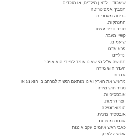
שיעבוד – לרצון הילדים, או הנכדים.
תסביך אמפיטריטה.
בריחה מאחריות.
התנתקות.
סובב סביב עצמו.
קשיי מעבר.
שיעמום.
פרא אדם.
ונדליזם
תחושה ש״ל מי שאינו עומד לציידי הוא אויבי".
העדר חוש מידה
גס רוח
מרעיש את הארץ ואינו מותאם רגשית למרחב בו הוא נע או
נעדר חוש מידה.
אובססיביות.
יוצר דרמות.
הומוארוטיקה.
אובססיה מינית.
אוננות מופרזת.
כאבי ראש איומים עקב אוננות
אלרגיה לאבק.