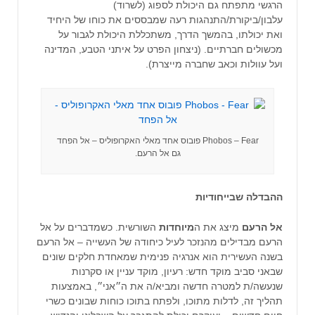
הרגשי מתפתח גם היכולת לספוג (לשרוד)
עלבון/ביקורת/התנהגות רעה שמבססים את כוחו של היחיד
ואת יכולתו, בהמשך הדרך, משתכללת היכולת לגבור על
מכשולים חברתיים. (ניצחון הפרט על איתני הטבע, המדינה
ועל עוולות וכאב שחברה מייצרת).
Phobos – Fear פובוס אחד מאלי האקרופוליס – אל הפחד
גם אל הרעם.
ההבדלה שבייחודיות
אל הרעם
מיצג את ה
מיוחדות
השורשית. כשמדברים על אל
הרעם מבדילים מהנזכר לעיל כיחודה של העשייה – אל הרעם
בשנה העשירית הוא אנרגיה פנימית שמאחדת חלקים שונים
שבאני סביב מוקד חדש: רעיון, מוקד עניין או סקרנות
שנעשה/ת למטרה חדשה ומביא/ה את ה״אני״, באמצעות
תהליך זה, לדלות מתוכו, ולפתח בתוכו כוחות שבונים כשרי