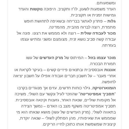
ומשמעותם.
העדר משמעות לשעון, לו"ז ותקציב. היפוכה
נוקשות
והעדר
גמישות זמנית או תקציבית.
גלות
– פתרון לאתגר בבריחה ובשאיפה לתחושת חופש
מתמדת, רוצה לברוח מהבית, מהמדינה.
מכור לעבודה שולית
– רוצה ולא מממש את רצונו. פונה אל
עבודה קשה סביב נושא זניח, מצומצם ומשני ומתיש עצמו
בעזרתה.
מוכר עצמו בזול
– המיתוס של
מרק העדשים
של עשו
תמורת הבכורה.
אוננות
אובססיבית ובתנאים פיזיים קשים – בעיקר לקראת או
אחרי מעבר – על חשבון חברים ועבודה אפילו על חשבון יציאה
לחופשה.
הומוארוטיקה
, גילוי כוחות חדשים, עזים אך מנוגדים בקרבו
"
תסביך אמפיטריטה
" שהוזכר לעיל ונקשר עם השולי, משיכה
אל מקומות שוליים, שנאת האחר, גזענות וקינאה אובססיבית.
תסביך אמפיטריטה משקף מצב בו האדם – נמשך הצידה
בתאווה לשולי, (מרק העדשים של עשו) מושא שנאתו הוא מי
שמממש את שאיפותיו, מהן הסתלק לשולי – שנאה יוקדת,
קיצונית שמשמשת אותו כתוכן לחייו הריקים.