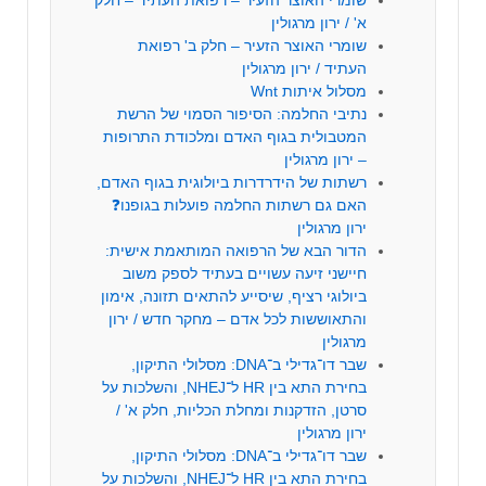
א' / ירון מרגולין
שומרי האוצר הזעיר – חלק ב' רפואת
העתיד / ירון מרגולין
מסלול איתות Wnt
נתיבי החלמה: הסיפור הסמוי של הרשת
המטבולית בגוף האדם ומלכודת התרופות
– ירון מרגולין
רשתות של הידרדרות ביולוגית בגוף האדם,
האם גם רשתות החלמה פועלות בגופנו❓
ירון מרגולין
הדור הבא של הרפואה המותאמת אישית:
חיישני זיעה עשויים בעתיד לספק משוב
ביולוגי רציף, שיסייע להתאים תזונה, אימון
והתאוששות לכל אדם – מחקר חדש / ירון
מרגולין
שבר דו־גדילי ב־DNA: מסלולי התיקון,
בחירת התא בין HR ל־NHEJ, והשלכות על
סרטן, הזדקנות ומחלת הכליות, חלק א' /
ירון מרגולין
שבר דו־גדילי ב־DNA: מסלולי התיקון,
בחירת התא בין HR ל־NHEJ, והשלכות על