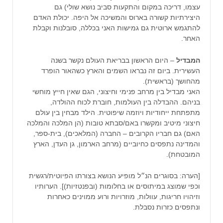
עצמו, דריכה במקום והתקעות סביב נושא שולי) גם
היצירתיות קשורה בארוס והמשיכה אל היפה. יכולת האדם
להתגמש ארוטית גם גמישות האני בכללה, סובלנות וקבלת
האחר.
המבדיל
– היום הראשון בבריאת העולם נקשר בשנה
העשירית. ביום זה נבראו השמים והארץ כשהאור הופרד
מהחושך (בראשית).
האני מבדיל בין מרחב פנימי וחיצוני, הגם שאין חייץ מוחשי
בניהם. ההבדלה בין העולמות, חוברת לכוח ההולדה,
מתפתחת ייחודיות ויוזמה שיפוטית. הילד מבחין בין עולם
חיצוני מיטיב ומקשרו באם/סבתא טובות (הן המלכה והמלכה
האם) גם חבריו הקרובים – החברה (המלאכים), בית-ספר,
והמדינה נתפסים כחיוביים (מרחב הארמון, גן העדן, הארץ
המובטחת).
[הערה: בסוגרים הנ״ל מופיע הנושא בצורתו הפיוטית/רגשית
וכפי שמוצג במיתוסים או בחלומות (ובפנטזיות)]. הערותיו
וזיהויו חריגות, עוולות, מוזרויות ורוע ממוינים כאחרות
ונתפסים כזרות נסבלת.