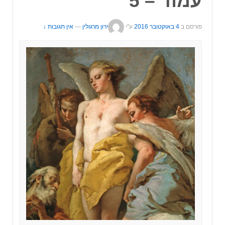
עמוד – 5
פורסם ב
4 באוקטובר 2016
ע"י
ירון מרגולין
—
אין תגובות ↓