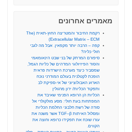
מאמרים אחרונים
רקמת החיבור והמטריצה החוץ-תאית (The
Extracellular Matrix – ECM)
קפה – הרבה יותר מקפאין. אבל מה לגבי
חולי כליה?
סיפורם המרתק של בני שבט הינאומאמי
והסוד הפיזיולוגי המדהים של כליות הגמל,
שמסביר כיצד מערכת הישרדות פראית
הופכת לקטלנית בעולם המודרני נוכח
הארוע האבולוציוני של אי-ספיקת לב
ותפקוד הכליות/ ירון מרגולין
הכליות הן הרופא הפנימי שאיבד את
המפתחות בעת חולי: מסע מולקולרי אל
סודה של רשת חלבוני החלמת הכליות
ומסלול האיתות TGF–β אשר משנה את
עורו שוכח את תפקידו כרופא וחוצה את
הקווים.
שומרי האוצר הזעיר – רפואת העתיד – חלק