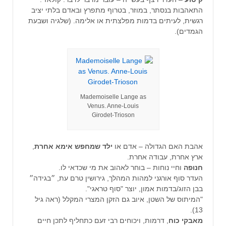
התאהבות בנסתר, במוזר, בטרוף מתפרץ ובאדם בלתי יציב
רגשית, לעיתים בדמות מפלצתית או אלימה. (שלגיה ושבעת
הגמדים).
Mademoiselle Lange as
Venus. Anne-Louis
Girodet-Trioson
אהבת האם הגדולה – אדם או
ילד שמחפש אימא אחרת
,
ארץ אחרת, עבודה אחרת.
חנופה
וחיי נוחות – בוחר לאהוב את מי שכדאי לו.
העדר סוף אורגני למהות המהלך, גירושין טרם עת, ״בגידה״
בבן הזוג/בדמות אמון, יוצר "סוף טראגי".
"המיתוס של השטן, איוב גם הזקן המצרי המקלל (ראה גיל
13).
מאבקי
כוח
, דרמות, ויכוחים רבי זעם כתחליף לתכן חיים