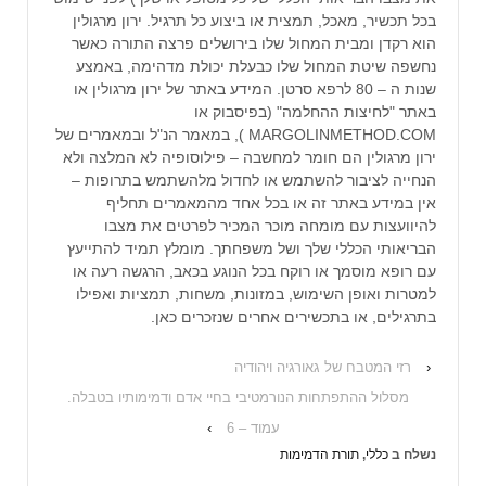
בכל תכשיר, מאכל, תמצית או ביצוע כל תרגיל. ירון מרגולין
הוא רקדן ומבית המחול שלו בירושלים פרצה התורה כאשר
נחשפה שיטת המחול שלו כבעלת יכולת מדהימה, באמצע
שנות ה – 80 לרפא סרטן. המידע באתר של ירון מרגולין או
באתר "לחיצות ההחלמה" (בפיסבוק או
MARGOLINMETHOD.COM ), במאמר הנ"ל ובמאמרים של
ירון מרגולין הם חומר למחשבה – פילוסופיה לא המלצה ולא
הנחייה לציבור להשתמש או לחדול מלהשתמש בתרופות –
אין במידע באתר זה או בכל אחד מהמאמרים תחליף
להיוועצות עם מומחה מוכר המכיר לפרטים את מצבו
הבריאותי הכללי שלך ושל משפחתך. מומלץ תמיד להתייעץ
עם רופא מוסמך או רוקח בכל הנוגע בכאב, הרגשה רעה או
למטרות ואופן השימוש, במזונות, משחות, תמציות ואפילו
בתרגילים, או בתכשירים אחרים שנזכרים כאן.
‹
רזי המטבח של גאורגיה ויהודיה
מסלול ההתפתחות הנורמטיבי בחיי אדם ודמימותיו בטבלה.
עמוד – 6
›
נשלח ב
כללי
,
תורת הדמימות