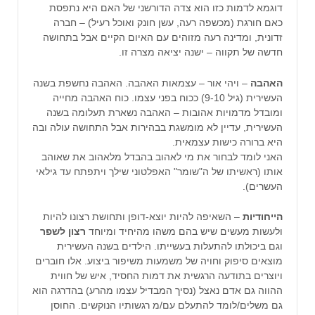
דוגמא לדמות כזו הוא צדה הדורשני של האם היא נתפסת
כאם חורגת (מכשפה רעה, עשן חונק ואוכל רעיל) – חברה
זדונית, ומדינה רעה מזוהים עם האיום הקיים אבל בתחושה
חדשה של תקווה – ישנה יציאה מצרה זו.
האהבה
– ויהי אור – עצמאות האהבה. האהבה נחשפת בשנה
העשירית (גיל 9-10) ככוח בפני עצמו. כוח האהבה מחייה
ומובדל מדמויות אהובות – האהבה נשארת תעלומה בשנה
העשירית, עדיין לא מומשגת בבהירות אבל התחושה עולה ובה
היא ברורה כישות עצמאית.
האני לומד לבחור את מי לאהוב בהבדל מלאהוב את שאוהב
אותו (ראשיתו של ה"שומר" האפלטוני שילך ויתפתח עד גילאי
העשרים).
הייחודיות
– השאיפה להיות יוצא-דופן ותחושת רצונו להיות
ולעשות מעשים שיש בהם משהו מהיחיד ומיוחד
רצון לשפר
וגם ביכולתו להתעלות בעשייתו. הילדים בשנה העשירית
מוצאים סיפוק וחויה של משמעות משיפור ביצוע. אלו חוברים
ויוצרים בתודעה הרגשית את דמות החסיד, איש של חווית
ההווה גם אדם נאצל (נסיך המבדיל עצמו מהרע) בהדרגה הוא
גם משלים/לומד להתעלם עם/מ רגשותיו הנוקשים. החוסן