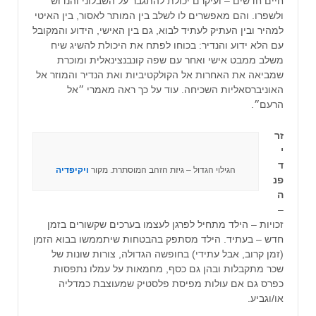
חיים חדשים – ועיקרם יכולת להתגבר על השבלוני והנדוש
ולשפרו. והם מאפשרים לו לשלב בין המותר לאסור, בין האיטי
למהיר ובין העתיק לעתיד לבוא, גם בין האישי, הידוע והמקובל
עם הלא ידוע והנדיר: בכוחו לפתח את היכולת להשיג שיח
משלב ממבט אישי ואחר עם שפה קונבנצינאלית ומוכרת
שמביאה את האחרות אל הקולקטיביות ואת הנדיר והמוזר אל
האוניברסאליות השכיחה. עוד על כך ראה מאמרי ״אל
הרעם״.
זר
י
ד
הגילוי הגדול – גיזת הזהב המוסתרת. מקור
ויקיפדיה
פנ
ה
–
זכויות – הילד מתחיל לפרגן לעצמו בערכים שקשורים בזמן
חדש – בעתיד. הילד מסתפק בהבטחות שיתממשו בבוא הזמן
(זמן קרוב, אבל עתידי) בחופשה הגדולה, צורות שונות של
שכר מתקבלות ובהן גם כסף, מחמאות על עמלו נתפסות
כפרס גם אם עולות מפיסת פלסטיק שמעוצבת כמדליה
או/וגביע.