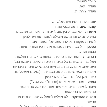
מיוחד לזוטות.
העדר יוזמה.
העדר יצירתיות.
יוזמה אדירה ויצירתיות שלובה בה.
קונפורמיזם
וחשש מפני המיוחד.
מושחת
– לא מבדיל בין טוב לרע, מותר ואסור מתערבבים
בתפיסתו. יש והדמימה מובילה למושחתות ויש ולהפך
להוגנות מוקפדת או לרדיפתם של המושחתים.
הפכפך
– לרגע ההגינות מכוונת את דרכיו ואחריו תאוות
הבצע והרוע.
רכרוכיות
– התנהלות רכרוכית, תנועות גוף עדינות וחלשות
אצל נערות, נשיותם של בנים. הרפיסות הגופנית יוצאת בכל
פעם שחש איום על מרחב מחייתו הפנימי יש וניכרת בגבריות
מופרזת וחשש מרכות באישה הגברית – (נסיכים מושפלים).
ג'יזו – מגן הילדים – אל פופולרי ביפן.
בושה
– מפחד שיראו אותו (חרד מ״ראה הכול״).
איסור לראות דברים ואף פחד מוות אם ראה את האסור.
התפרצות לדברי האחר.
תרבות ההשתקה
– לא מצליח לחמול על עמדות זרות או
חריגות.
קיטוע
– העדר רצף בעשייה – עובר מדבר לדבר. קולאז׳.