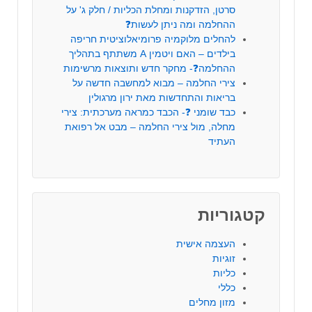
סרטן, הזדקנות ומחלת הכליות / חלק ג' על
ההחלמה ומה ניתן לעשות❓
להחלים מלוקמיה פרומיאלוציטית חריפה
בילדים – האם ויטמין A משתתף בתהליך
ההחלמה❓- מחקר חדש ותוצאות מרשימות
צירי החלמה – מבוא למחשבה חדשה על
בריאות והתחדשות מאת ירון מרגולין
כבד שומני ❓- הכבד כמראה מערכתית: צירי
מחלה, מול צירי החלמה – מבט אל רפואת
העתיד
קטגוריות
העצמה אישית
זוגיות
כליות
כללי
מזון מחלים