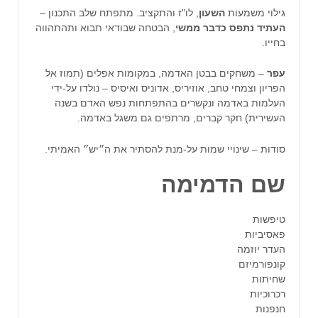
גילוי משמעות
השעון
, לו"ז והתקציב. מתפתח שלב התכנון –
העתיד נתפס כדבר ממשי
, הבטחה שבודאי תבוא ותהתהווה
בחייו.
עפר
– משחקים בבטן האדמה, במקומות אפלים (תמוז אל
הפריון וצמחי טחב, אוזיריס, אדוניס ואיסיס – נולדו על-ידי
העלמות באדמה ונקשרים בהתפתחות נפש האדם בשנה
העשירית) חקר קברים, מרתפים גם משגל באדמה.
סודות – שינויי שמות על-מנת להסתיר את ה״יש״ האמיתי.
שם הדמימה
טיפשות
פאסיביות
העדר יוזמה
קונפורמיזם
שחיתות
רכרוכיות
חנפנות