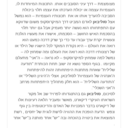
מצומצמת – דרך עיני הסובבים אותו. התכונות המיוחדות לו,
העצמיות עצמה או יכולת הערכתו את עצמו תלוי ביכולת
הסביבה להעריך אותו או את תכונותיו העצמיות – הוא נמשל
אצל
סוליבאן
לאדם המביט דרך המיקרוסקופ משום שדווקא
עם התפתחותו הוא נעשה יותר מעמיק אבל גם יותר תלוי
בהסכמת האיש החושב – הסכמתו, אישורו את מעשיו הולכת
ונעשית יקרת ערך עבורו עד כדי כך שרק דרכה כמעט הוא
רואה את העולם – היא נקודת המוקד לכל הישגיו של הילד או
של רצונותיו דרכה הוא רואה את העולם ומה שמחוץ לה –
נמשל למה שמחוץ למיקרוסקופ – לא נראה – ה"אני" מתעלם
מקיומו . בגוף הספר נושא זה ישוב תחת הכותרת "תודעה
שלילית" שאחת מתחנות היפתחותה זהות להיפתחות
ה'אנרגיה של העצמיות' לסוליבאן. אצלי ה'היגיון השלילי' או
'התודעה השלילית' – הוא חלק מתהליך היתפתחות מרחב
ה"אני השכלי".
לסיכום,
סוליבאן
גם בהתנגדותו לפרויד שב אל מקור
השראתו העיקרי דיקארט, מאשר ומעביר הלאה רעיונות אלו
של דיקארט בדבר המכניות של האדם והדיכוטומיה בין גוף
ונפש הדעת הופכת את ההוויה לרשת לוגית של יחסים , רשת
המוצאת את ביטויה בהוכחה ובה "יש" אחד מותנה ב"יש" אחר
.