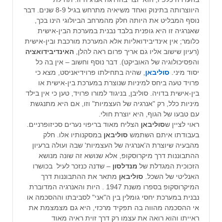
היווצרותה בתינוק ואחד משיאיה מתרחש בגיל 8-9 שנים. דבר
נוסף המבליט את היותה חלק מהמרחב הביולוגי הינו בכך,
שאנרגיה זו היא גופנית בלבד נבנית במערכת הבין-אישית
כלומר; אין אינדיבידואליות אלא המערכת מורכבת ובין-אישית
(רעיון שישוב אליו גם אריך פרום ראה להלן,
האינדיבידואציה
והפסיכולוגיה של האוביקט). דבר נוסף וחשוב – אין בה כל
יסוד מיני.
סוליבאן
, שהיה בתחילתו פרוידיאניסט, מצא כי
פרויד טעה ביחס למיניות שנוצרת במערכת בין-אישית או
בין-אישית בדויה. סוליבן, בניגוד למורו פרויד, טען כי אין בילד
מיניות כלל, רק "אנרגיה של העצמיות" וזו, אם היא מתנגשת
עם טבעו של הגוף, היא יוצרת חולי.
ראוי לציין ש
סוליבאן
הצליח מאוד בריפוי נערים סכיזופרניים.
בעבודתו איתם השתמש
סוליבאן
במסקנותיו אלו. חלק
מהבעיה שיוצרת ה'אנרגיה של העצמיות' שבה ועולה ברעיון
ההתבוננות דרך מיקרוסקופ, אלא שנושא זה שונה מנושא
הזכוכית המגדלת של
מנדלסון
– שדנה כנזכר לעיל בכושרו
האנליטי של השכל.
סוליבאן
מתאר את ההתבוננות דרך
המיקרוסקופ בספרו משנת 1947 . היות והאנרגיה המדוברת
נבנית במערכת יחסי גומלין בין ה"אני" לסביבתו וההסכמה או
אי ההסכמה מהווה בה תפקיד מרכזי, היא גם מצמצמת את
ראייתו והוא רואה את עצמו רק דרך זוית ראיה מאוד