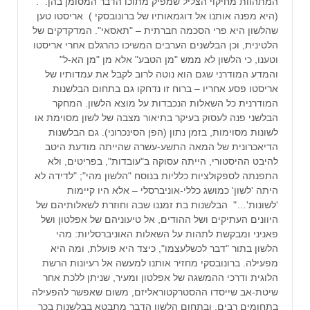
המתהוות מחיקוי הצליל שמפיק מתוכו הדבר המסומן בהן. ".
(היא מפנה אותנו אל דוגמאותיו של ברונובסקי ) אריסטו טען
שהלשון היא פרי הסכמה חברתית – "תאסאי". המדקדקים של
הלטינית, וכן הבלשנים הערבים המשיכו כהרגלם אחרי אריסטו
וטענו, כי הלשון לא ממש "מן הטבע" אלא מן "מן הא-ל"
והמדע המודרני שגם הוא נוטה לרוב לקבל את עמדותיו של
אריסטו פסע אחריו – ברוח זו נדחקו גם בתחום הבלשנות
המודרנית כל השאלות הנכבדות על מוצא הלשון. המחקר
הבלשני פנה לעסוק בעיקר בתיאור מצבה של לשון מסוימת או
לשונות מסוימות, בזמן נתון (הפן הסינכרוני). גם הבלשנות
הדיאכרונית של המאה התשע-עשרה שהייתה מודעת היטב
להיבט ההיסטורי, הייתה עסוקה ב"עובדות", בפריטים, ולא
התפנתה לספקולציות כלליות בנוסח "הלשון מהי"; "לדידה לא
היתה 'לשון' כמושג כללי-אוניברסלי – אלא היו קיימות
'לשונות'…" הבלשנות בת זמננו שבה וחוזרת לשאלותיהם של
היוונים העתיקים ושל ההודים, אל טיעוניהם של אפלטון ושל
פאניני ומבקשת לתהות על השאלות האוניברסליות: מהי
הלשון בתור "דבר לכשלעצמו", כיצד היא פועלת, ומה היא
מפעילה. ברונובסקי מחזיר אותנו למעשה אל רעיונות הרשת
הלוגית ודרכי ההמשגה של אפלטון ומעיר, שניתן ללכת אחר
שיטת-אב שייסדו ההסטרקטוראליזם, משום שאפשר להפעילה
בתחומים רבים, ובתחום הלשון הדבר מתבטא בבלשנות בכך