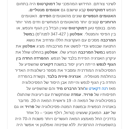
לשינוי צורתם. החידוש המהפכני של
דמוקרטוס
היה בתחום
הנפש
דמוקרטוס
קבע שישנם גם
אטומים מנטליים.
האטומים הנפשיים
שונים מהאטומים
הפיזים
. האטומים
הרוחניים
קטנים יותר מהאטומים המוחשיים וזזים מהר יותר
מהם. בנוסף טען
דמוקרטוס
שאין הבדל בין הגוף והנפש, או
בין הפיסי והמנטלי.
אפלטון
( 347-427 לפנה"ס) ב
משל
המרכבה
מסכים עם העקרונות הללו ומרחיב את נושא
התנועה שבנפש וכדי לפשט את מורכבותה מציג
אפלטון
את
הנפש ב
משל המרכבה
הנודע שלו.
אפלטון
בהחלט שולל את
עיקרון האנרגיה הפיזית בלבד של הנפש.
ההפרדה החדה בין
הגוף לנפש
הייתה רעיון יסוד במשנת
דקארט
שהשפיע על
הפסיכולוגיה המודרנית ומסביר את מספר כישלונותיה האדיר
בהחלמת מטופליה.
אנרגיה פיזית בלבד
, נקשרת בהפרדה
החדה בין הגוף לנפש והייתה אבן היסוד של הפסיכולוגיה
מאז
רנה דקארט
ו
ג
'ורג' הרברט מיד
והם שהשפיעו על
תפיסותיו של
פרויד. עמדה
שמתקשרת עם רעיונות שהתגלו
בפסיכולוגיה של המאה ה- 19 וראשית המאה ה-20. מדובר
באנרגיה הנפשית ובמשנת המטה-פסיכולוגיה של
פרויד
או גם
של
יונג
. המאבק שעשינו (טרוול, רולף ואנוכי – כל אחד
בדרכיו) החל מאמצע המאה העשרים ויותר משנות ה-70 היה
בהשפעותיה ההרסניות. ללא שפינוזה ואפלטון אי אפשר היה