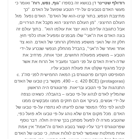
רודולף שטיינר
דן בנושא זה בספרו "
גוף, נפש, רוח
" ואומר כי
מעשי האדם נטבעים על-ידי הטבע שפועל על האדם. "כך
מתיצבת הנפש, בתור קנינו-הוא של האדם". האדם נפעל מול
העולם החיצוני. "מן העולם החיצוני הוא מקבל את הגירויים,
אבל כתגובה עליהם הוא יוצר את עולמו הוא" . בתוך עולם זה
בונה האדם את ה"אני" שלו מבפנים ומפעיל אותו כלפי חוץ.
חלק זה של האני מושפע מהחלק הרוחני של האדם. הוא צד
אחד ואחר של ה"אני", בהבדל מהחלק הנפשי שנכרע על-ידי
הטבע – מושפע מפעולת החושים, זוכר אותה, מרחיב את
שדה-ראית האדם על פני העבר ומעביר אל הרוח את אשר
קיבל מהגוף שקלט את פעולת הטבע עליו.
הסופיסט הקדום פרוטגורס בן המאה החמישית לפני סה"נ c.
490 – c. 420 BCE) (protagoras), מקשר בין טבעו של האדם
התנהגות על פי הטבע ובריאות. פרוטגורס היה הראשון
שהמליץ לאדם לנהוג על-פי טבעו – בהגבלה: כשאינו נצפה
על-ידי אנשים, בעיקר אם הם חזקים ממנו ומבקשים ממנו
לנהוג לפי כללי המוסר שהם לדעתו לא נתפרו על-פי טבעו של
האדם. מכל מקום אדם שלא נוהג על-פי טבעו ולא פועל כפי,
שהטבע מורה לו לפעול מסתכן בכך שיהיה חולה. דבר נוסף
שפרוטגורס דיבר עליו קשור בטבע האדם וה"אמת" אין אמת
אחת מוחלטת שאפשר לאדם לגלות אותה, כי טבעו של האדם