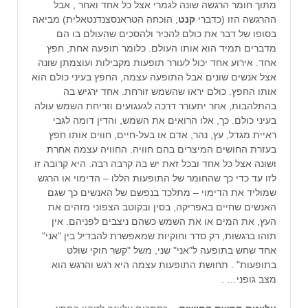
מתוך חומר הרגשה שונה לגמרי אצל כל אחד ואחר , אבל
ההרגשה הזו (כדברי
קנט
, הוכחה הטראנסצנדנטאלית) מביאה
בסופו של דבר את כולם להכיר ולהסכים שהעולם בו הם
מדברים תמיד הוא אותו העולם. כלומר תופעה אחת, חפץ
אחד. אירוע אחד יכול לעורר תופעות מקבילות ועוצמתן שונה
אצל אנשים שונים אבל התופעה עצמה, החפץ בעיני כולם הוא
אותו החפץ. כולם יראו שהשמש זורחת. אחד ירגיש בה
בהתלהבות, אחר יתעורר דרכה לגעגועים וזריחת השמש עולה
בעיני כולם. כך, אלו הרואים את השמש, והדין דומה לגבי
ראיית מגדל, עץ, נהר, אדם או בעל-חיים, חווים אותו חפץ
בעזרת החושים המיצרים בהם חוויה. החוויה עצמה אחרת
ושונה אצל כל אחד ובכל זאת יש בה קרבה רבה. היא קרובה זו
לזו עד כדי כך שהחומר של התופעות הללו – הדימוי או הרגש
שמוליד את הדימוי – מתלכד בנפשם של האנשים כך שגם
האנשים שחיים באפריקה, בסין ובקוטב הצפוני מזהים את
העץ, את המים או את השמש כשהם ניצבים לפניהם. אין
תוהו ברגשות, רק סדר וחוקיות שמאפשרת להבדיל בין "אני"
אחד שחש בתופעה ל"אני" שני, משל "קשר חוקי שולט
בתופעות" . תחושת התופעות עצמה היא רגש והרגש הוא
מצב גופני… .