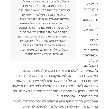
לירושלים לרב שיח בבית מחול ירון מרגולין עם
אותו לא
באי בית-המחול. רוב הדיונים היו מחוץ
ניתן לחלק
לאקדמיה וכתוצאה מכך, 70 שנה אחרי מותו
יותר.
מוזכרת תרומתו המאלפת להיסטוריה
האינטלקטואלית של אירופה ולתורת הנפש
יחידת זהב
החדשה וכמי שממשיך דרכו של שפינוזה
זו היא
לעתים נדירות. מאז שנות ה-80 של המאה
"אטום של
הקודמת שב ועולה מחדש שמו של ברונר
זהב".
בהקשרים פילוסופיים, פסיכולוגיים, ספרותיים,
אריסטו
היסטוריים, תיאולוגיים, פוליטיים ויהודיים
מרבה
מגוונים. ברונר שב ומתגלה כאישיות
אינטלקטואלית ראויה לציון מראשית המאה
לצטט את
העשרים, ויצירתו נחשפת מחדש.
אמפידוקל
ס
ב"על
הנפש" גם
ב"מטאפיזיקה" שלו ומביא את הסבריו לצמיחת הבינה
באמצעות רעיון דומה לפרספקטיבה הנזכרת לעיל: " הבינה
צומחת בבני-אנוש על-פי מה שנמצא לפני עיניהם… מאותו
גורם באה להם תמיד גם תבונה המעלה לפני עיניהם מושאים
שונים". רעיון שהתפתח כאמור ברבות הימים ל'רשת הלוגית'
של
ברונובסקי
שהוזכרה לעיל.
קונסטנטין ברונר הוסיף וטען שהאדם לא יכול להסתכל בעצמו
בהיותנו נתון לפעולה נפשית כלשהי ולהופכה למושגים.