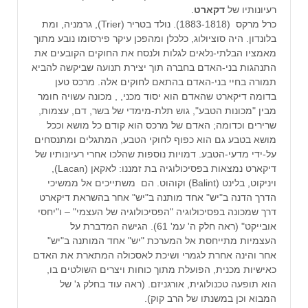
רעיונותיו של
דקארט
.
כרל מרקס (1883-1818). נולד בטריר (Trier), גרמניה, ומת
בלונדון. היה סוציולוג, כלכלן ומהפכן עיקר פירסומו נובע מתוך
מאמציו הבלתי-נלאים לגלות ולנסח את החוקים הקובעים את
התנהגות בני-האדם בחברה תוך יצירת תנועה שביקשה להביא
תמורה בחיי בני-האדם בהתאם לחוקים אלה. מרכס טען
בדומה דיקארט שהאדם הוא יסוד מכני, , מכונה עשויה חומר
מבין "מכונות הטבע", גוש תלת-מימדי של בשר, דם, עצמות,
שרירים וכדומה; האדם של מרכס הוא קודם כל מושא וככל
מושא בטבע גם הוא כפוף לחוקי הטבע, המתגלים ומתנסחים
על-ידי מדעי-הטבע. דמויות נוספות שהלכו אחרי רעיונותיו של
דיקארט נמצאות בפסיכולוגיה בת זמננו: לאקאן (Lacan),
ויניקוט, בלינט (Balint) וקוהוט. הם משתייכים אל ממשיכי
הדרך הדנה ב"יש" אחד מותנה ב"יש" אחר בהשראת דיקארט
דרך שמכונה בפסיכולוגיה "הפסיכולוגיה של העצמי" – ו"יחסי
אובייקט" (ראה חלק ה' עמ' 61). הגישה המדברת על
העצמיות מתייחסת אל המערכת "יש" אחד המותנה ב"יש"
אחר והינה אחרת לגמרי ושיכת לאסכולה המתארת את האדם
כאישיות מכנית, הפועלת מתוך כוחות ויצרים השולטים בו,
הוא תופעה טכנולוגית, אורגניזם. (ראה עוד בחלק ג' של
המבוא וכן במשנתו של הרב קוק).