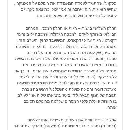
פסקאל, שהתנגד לעמדה המעמידה את העולם על המכניקה ,
שהיש הוא גוף, רוח ואהבה וה"אני" יכול, כתוצאה מכך, גם
להגיב על המציאות ועל הדברים שגופו חש בהם .
החלק השלישי בישות – הגוף או החלק המכני, והמרחב
הביולוגי משותף לאדם ולמכונה הגדולה, שמכונה יקום (רינה
דקארט). הגוף על-פי
דקארט
, המשועבד לחוקי העולם הזה,
משתנה, כואב מתענג וגם נולד ומתכלה. בו מצויה המערכת
החושית, שקולטת את ההתרחשויות וקיומם של דברים
סביבה, ומעבירה את המסרים לטיפולה של המערכת הרגשית
בצורת דימויים. המערכת הרגשית ממשיכה ומעבירה את
מסריה אל המערכת החושבת שממשיגה את הדימויים. כך גם
על-פי יעקבי (פ. ה. יעקבי) הדעת הופכת את ההוויה לרשת
לוגית של יחסים. רשת זו מקבלת סימנים מוסכמים: מושגים.
מערכת דומה והפוכה פועלת מהשכל אל הרגש בה נוצרת
תגובה של הגוף הבאה לידי ביטוי ביציאתו של ה"אני" לעולם
בו הישות פועלת כלפי המסרים שקלטה מהעולם הסובב
אותה.
אנשים שונים חווים את העולם, מציירים אותו לעצמם
(דימויים) ומכירים בו במחשבתם (המשגות) תהליך שמתרחש