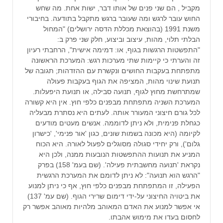
מקביל , הם שני פנים של אותו דבר, ישות אחת. מה שחש
החוש עובר לרגש ומה שעובר ברגש מתקבל בתודעה. בחיבורי
משנת 1991 (בהוצאת מכללת הדסה ירושלים) "המחול
הבלתי תלוי, מהות, עיצוב וביצוע, חלק שני פרק ב:
"התפשטות הרגשות בגוף, או: דמימה אישית", הרחבתי רעיון
זה והערתי כי קיימות שתי מערכות רגש: המערכת הראשונה
מתפתחת בעקבות החושים ונקשרת עם ההזדהות; תגובה של
תנועת שינוי מהות, המציפה את הגוף בעקבות פעולה
שמתרחשת מחוץ לגוף, תנועה סבילה, או תנועת היפעלות.
המערכת השניה מתפתחת מבפנים כלפי חוץ. אין היא קשורה
לכל גורם חיצוני המעורר אותה. לעתים היא נסתרת מבעליה
כגחלת פנימית, ולא ניתן לדוממה. אנשים מעטים מודעים
לקיומה (היא מכונה בשמות שונים, כגון 'אור פנימי', 'כישרון
גלום'), ורק יחידי סגולה מסוגלים לפעול לאורה. היא הכוח
המניע את תנועות ההתפשטות הנובעות ממנה, ולכן היא
נקראת 'תנועה מחשבתית פעילה'. (שם בעמ' 158) בפרק
"הרגש הוא תנועה": לא ניתן לדומם את המערכת הרגשית
הפעילה, זו המתפתחת מבפנים כלפי חוץ, אף כי ניתן למנוע
את ביטויה החיצוני על-ידי דימום שרירי הגוף. (שם עמ' 137)
אי אפשר למנוע את האדם המאוהב מלהיות מאוהב אפשר רק
לחסום בעדו את מימוש אהבתו.