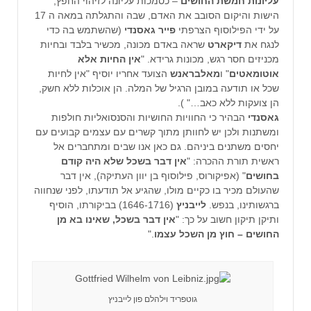
עליונות חמשת החושים
– כסמכות עליונה לזיהוי החפץ,
הישות והיקום הסובב את האדם, שבה והתגלתה במאה ה 17
על ידי הפילוסוף הצרפתי
פייר גאסנדי
(שהשתמש בה כדי
לנגח את
דיקארט
שראה באדם מכונה, מכשיר בלבד ובחיות
מכניזים חסר רגש, מכונות גרידא. "
אין החיות אלא
אוטומאטים
" ו
מאלבראנש
הצועד אחריו יוסיף "אין לחיות
שכל או תודעה במובן הרגיל של המלה. הן אוכלות ללא חשק,
הן צועקות ללא כאב…" ).
גאסנדי
הבהיר כי החוויות החושיות והסנסואליות חולפות
ומשתנות ולכן יש לחוותן מתוך קשרים עם עצמים קבועים עם
יחסים משתנים ביניהם. גם כאן אנו שבים ומתחברים אל
ראשית תורת ההכרה: "
אין דבר בשכל שלא היה קודם
בחושים
" (אפיקורוס, פילוסוף בן יוון העתיקה), אין דבר
שהעולם מכיר בו כקיים מולו, שהגיע אל תודעתו, לפני שנחווה
ברגשותינו, בנפש.
לייבניץ
(1646-1716) בביקורתו, הוסיף
ותיקן תיקון חשוב על כך: "
אין דבר בשכל, שאינו בא מן
החושים – חוץ מן השכל עצמו
."
גוטפריד וילהלם פון לייבניץ