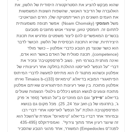
שהוא מבקש להציע את הסטרוקטורה היסודית של הלשון, את
האלגברה של הדיבור האנושי, שהשפות השונות המשמשות
את העמים השונים הן האריתמטיקה שלו; הזרם הגנראטיבי
משל
חומסקי
(Noam Chomsky) אפשר תנופה משמעותית
לתחום זה. חומסקי טוען, שיצורי אנוש מחוננים מטבעם
בכשרים המאפשרים להם ליצור משפטים ומדגיש את תכונת
היצירתיות, שהיא התכונה הבסיסית של הלשון. הכושר לדבר
הוא כושר שנוצר מן הטבע כדברי אפלטון – כושר מולד
(competence), תכונה סגולית של האדם באשר הוא אדם,
ואינה מותנית בגורמי חוץ . נשוב ל'פרספקטיבה' ונזכיר את
דברי "על הנפש" לאריסטו ההולכת בחלקה אחר רעיונותיו של
אפלטון וכשהוא מתנגד לו הוא מתיחס למעשה לדברי המיתוס
הפיתאגורי המובא בדיאלוג "טימאיוס (33(Timaios b-c ואיתו
אפלטון מתוכח. בין שאר רעיונות הפיתגוראים שאיתם אפלטון
מתוכח ונוגעים לנושא הנפש ניכללים גילגולי הנשמות שעולים
בדיאלוג "
פיידון
" וגם הם מוזכרים ב"על הנפש" (ספר א' פרק
ג', בתרגומו של בן-זאב עמ' 24, 25). מכל מקום גם בנושא
הפרספקטיבה הולכת "על הנפש" לאריסטו אחרי דברי רבו
ובמיוחד אחר דבריו בדיאלוג "טימאיוס" אומרת ש"השכל הוא
זה שיוצר רעיון אחד מתוך צירוף". ואמפידוקלס (435-495
לפנה"ס Empedocles) המשורר, אחד מהוגי הטבע שהסביר