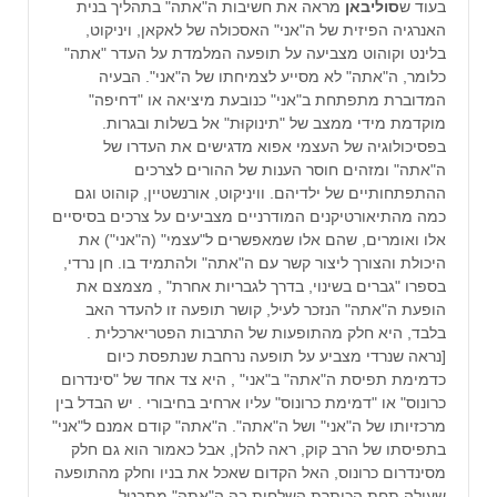
בעוד ש
סוליבאן
מראה את חשיבות ה"אתה" בתהליך בנית
האנרגיה הפיזית של ה"אני" האסכולה של לאקאן, ויניקוט,
בלינט וקוהוט מצביעה על תופעה המלמדת על העדר "אתה"
כלומר, ה"אתה" לא מסייע לצמיחתו של ה"אני". הבעיה
המדוברת מתפתחת ב"אני" כנובעת מיציאה או "דחיפה"
מוקדמת מידי ממצב של "תינוקוּת" אל בשלות ובגרות.
בפסיכולוגיה של העצמי אפוא מדגישים את העדרו של
ה"אתה" ומזהים חוסר הענות של ההורים לצרכים
ההתפתחותיים של ילדיהם. וויניקוט, אורנשטיין, קוהוט וגם
כמה מהתיאורטיקנים המודרניים מצביעים על צרכים בסיסיים
אלו ואומרים, שהם אלו שמאפשרים ל"עצמי" (ה"אני") את
היכולת והצורך ליצור קשר עם ה"אתה" ולהתמיד בו. חן נרדי,
בספרו "גברים בשינוי, בדרך לגבריות אחרת" , מצמצם את
הופעת ה"אתה" הנזכר לעיל, קושר תופעה זו להעדר האב
בלבד, היא חלק מהתופעות של התרבות הפטריארכלית .
[נראה שנרדי מצביע על תופעה נרחבת שנתפסת כיום
כדמימת תפיסת ה"אתה" ב"אני" , היא צד אחד של "סינדרום
כרונוס" או "דמימת כרונוס" עליו ארחיב בחיבורי . יש הבדל בין
מרכזיותו של ה"אני" ושל ה"אתה". ה"אתה" קודם אמנם ל"אני"
בתפיסתו של הרב קוק, ראה להלן, אבל כאמור הוא גם חלק
מסינדרום כרונוס, האל הקדום שאכל את בניו וחלק מהתופעה
שעולה תחת הכותרת השלחות בה ה"אתה" מתבטל