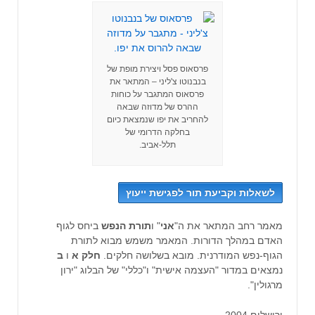
פרסאוס פסל ויצירת מופת של
בנבנוטו צ'ליני – המתאר את
פרסאוס המתגבר על כוחות
ההרס של מדוזה שבאה
להחריב את יפו שנמצאת כיום
בחלקה הדרומי של
תלל-אביב.
לשאלות וקביעת תור לפגישת ייעוץ
מאמר רחב המתאר את ה"
אני
" ו
תורת הנפש
ביחס לגוף
האדם במהלך הדורות. המאמר משמש מבוא לתורת
הגוף-נפש המודרנית. מובא בשלושה חלקים.
חלק א
ו
ב
נמצאים במדור "העצמה אישית" ו"כללי" של הבלוג "ירון
מרגולין".