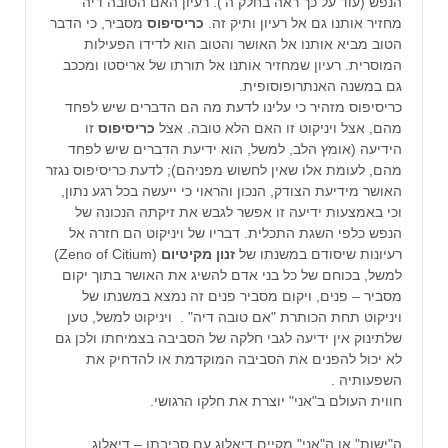
הנפש (עוד על כך ראה בחלק ה'). רעיון האם הטובה דיה
מחזיר אותנו גם אל רעיון ותיק זה.
כריסיפוס
מסביר, כי הדבר
הטוב מביא אותנו אל האושר והטוב הוא לדידו הפעילות
המוסרית. רעיון שמחזיר אותנו אל תורתו של אריסטו ומככב
גם במשנה האנתרופוסופית.
כריסיפוס מזהיר כי עלינו לדעת מה הם הדברים שיש לפחד
מהם, אצל ויניקוט זו האם הלא טובה. אצל
כריסיפוס
זו
הידיעה (אומץ הלב, למשל, הוא ידיעת הדברים שיש לפחד
מהם, לעומת אלו שאין לחשוש מפניהם); לדעת כריסיפוס נגזר
האושר מידיעת הצודק, הנכון והראוי כי ייעשה בכל רגע נתון,
וכי באמצעות ידיעה זו אפשר לגבש את זיקתה הנכונה של
הנפש כלפי השגת התכלית. דבריו של ויניקוט הם חזרה אל
רעיונות שיסודם במשנתו של
זנון מקיטיום
(Zeno of Citium)
למשל, בכוחם של כל בני אדם להשיג את האושר בתוך יקום
מסביר – פנים, ויקום מסביר פנים זה נמצא במשנתו של
ויניקוט תחת הכותרת "אם טובה דיה" . ויניקוט למשל, טען
שלתינוק אין ידיעה לגבי חלקה של הסביבה בצמיחתו ולכן גם
לא יכול להפנים את הסביבה המוקדמת או להדחיק את
השפעותיה .
חווית העולם ב"אני" יוצרת את חלקו הרגושי.
ה"ישות" או ה"אני" מקיים דיאלוג עם סביבתו – דיאלוג