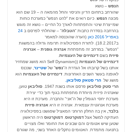
הנפש
– נושא
שהורחב בתחום הדיון והניסוי והחל מהמאה ה – 19 שם הוא
מכונה
הנפש
. כיום רואים את "להט הנפש" כמערכת כוחות
שמייצרת שינוי והתפתחות לאורך כל החיים – נושא זה מוגש
בהרחבה בסדרת כתבות "
הטבלה
" – שהחלתי לפרסם ב
24
באפריל 2016
כאן
(הערה שהוכנסה למאמר
ב18.2.2017).
לתורת הפסיכולוגיה תרומה גדולה בהמשגת
"הנפש". במרחב זה מתפתחת
אנרגיה גופנית
–
אנרגיה
פיזית
בשם
דינמיזים של העצמיות
.
דינמיזים של העצמיות
((Self Dynamism הוא מושג שמחזיר
אותנו בשל קרובתו אל הגדרת ה"
נפש
" של
שטיינר
, שנכנס
לאופנה בעשר השנים האחרונות.
דינמיזים של העצמיות
הוא
מושג של
הרי סטאק סוליבאן.
הרי סטק סוליבאן
פרסם אותו בשנת 1947.
סוליבאן
טוען,
שאנרגיה פיזית מיוחדת מתפתחת בגוף תוך כדי יצירת
מערכת יחסי הגומלין של ה"אני" והחברה. מערכת זו היא
מערכת אנרגטית עצמאית. אנרגיה זו היא
אנרגיה פיזית
בלבד,
אין בה החלק הרוחני המאציל שפגשנו בפסיכולוגיה
העתיקה למשל אצל
דמוקרטוס
.
דמוקרטוס
היה
הראשון
שטען שיש אטומים והם שבונים את החומר ואלו מצויים
בתנועה מתמדת. האטומים נתקלים האחד בשני, מה שגורם