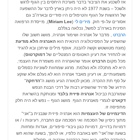
אז לשכנע את הציבור בדבר מערכת היחסים בין הגוף לרגש
ולשכל – בשנת 1977 לא היה ניתן בארץ לדבר על ההשפעה
של הרגשות על הגוף והטיפולים היו סודיים ובארה"ב גם
אסורים על-פי חוק.
מירים לי
(
Miriam Lee
),
מייסדת הרפואה
הסינית בארה"ב למשל, נכלאה בגללם.
הרברט
, מדבר על אנרגיה ושימור אנרגיה, מושג חשוב שלו
שהשפיע על הפסיכולוגיה הוינאית הוא
האנרגיה הלא מודעת
(מונח מטושטש וקשה להבנה, אוסף מילים שיתכן ובא להגיד
או להחזיר את רעיון האטומים המנטליים של
דמוקרטוס
).
מכל מקום
הרברט
אומר שהאנרגיה הזו משמרת את העצמי,
היא לא מתכלה ולא נעלמת. מרגע שמחוות לשוניות כסמלים
משמעותיים, או רעיון מאבד אנרגיה הוא לא נעלם אלא שוקע
על סף תת ההכרה. מכאן לכאורה הגיע מושג ה"
הדחקה
"
הידוע של פרויד שהשפיע רבות על דרכי הבנת הנפש
שמורכבת כביכול
אנרגיה פיזית בלבד
ומנותקת בהשראת
דקארט
לגמרי מאנרגית הגוף. מושג הגוף – נפש לא היה חלק
מתפיסה זו.
הדינמיזים של העצמיות
הוא אנרגיה פיזית שנבנית ב"אני"
מתוך ניסיון של הסכמה ואי הסכמה עם החברה, רעיונות ו / או
דמויות בדויים, דמויות כגון גיבורי סיפורים, אגדות ומחזות.
בשעה שה"אני" חש באהבה כלפיו, או להפך, בשעה שהוא חש
בהעדרה כלפיו, הוא יוצר בהדרגה אנרגיה זו. תחילת