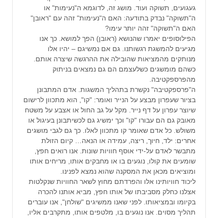
געגועים, תשוקה ועוד. מושג זה, לדוגמא ה"נעימות" או
ה"תשוקה" נבדק בתודעה: האם ה"נעימות" זהה עם "ראובן"
האם ה"תשוקה" זהה יותר עימו?
הפילוסופים יאמרו שהנושא (ראובן) הפך למושא. כך אנו
מגיעים להמשגת רגשותנו. גם אם נמשיגם – יהיו אלו
מנותקים מהמציאות שהובילה את ההרגשה שיצרה אותם.
כשהם מומשגים כשלעצמם הם גם נמצאים בניתוק
מהפרספקטיבה.
ה"פרספקטיבה" נקשרת בתהליך המשגות. אדם המתבונן
בציור שעפרון מבצע על הנייר ואומר: "קו", הוא מתכוון לרישום
שיוצר עפרון על דף נייר. מקל על גב החול או אצבע על משטח
מאובק גם הם עבורו "קו" וכך ימשיג גם לכשיתבונן בעיגול או
משולש. כל אדם שאומר קו מתכוון לאלו. כך גם לגבי מושגים
אחרים: ילד, חיוך, ריצה, עמידה או הנאה… קיום הזולת
מתבשר לאדם על-ידי אוסף חוויות שונות. אנו רואים חפץ,
שומעים את קולו, נוגעים בו או מחבקים אותו, מריחים אותו
ומוציאים מכאן את המסקנה שהוא נמצא לפנינו.
ליכוד חוויותינו אלו והפרדתם מחוץ לשאר החוויות שנקלטות
אצלנו כחלק מסביבתו של אותו חפץ, מביא אותנו להכרה
בקיומו ובמציאותו. לפני שאנו ממשיגים "שולחן", אנו עוברים
תהליך מסוים. אנו נוגעים בו, מלטפים אותו, מתקרבים אליו,