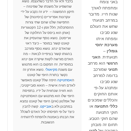
בלבד ולא על הדבר כשלעצמו. נושא
באני צומח
שהשפיע על משנתו של שפינוזה –
ומתפתח לאורך
תיקון ההמשגה – ידע זה נקבע על ידי
שנות חייו. מדובר
עקרונות אפריוריים (ניסיונות) של
במרחב תנועתי
התפישה שלנו שהם שתי צורות
שחש את העולם
ההסתכלות; חלל וזמן ו-12 הקטגוריות
שנע סביבו
(אותן הוא ביסס על החלוקה של
אריסטו). נושא נוסף שהעסיק את
ומפתח איתו
קאנט קשור במוסר – כיצד ראוי
מערכת יחסי
שהאדם ינהג. נושא נוסף ומורכב
גומלין
–
בהגותו קשור בציפייה לבאות – מה
תנועתית.
האני
האדם מורשה לקוות שיקרה אם ינהג
הרגשי
הוא מרחב
במוסריות. זה המקום בו הוא מתנגש
תנועי
שמורכב
עם משנת
מקיאוולי
. נושא אחרון זה
נקשר בתורת היופי של קאנט
בדומה למרחב
ה
אסתטיקה
היפה שלל קאנט מאפשר
שנע סביבו
לאדם חוויה אישית – הואא סובייקטיבי,
ומתנהג על-פי
הוא חוויה שנחווית על ידיו. בתפיסת
אותם החוקים
היופי שלו הוא מתנגש עם האסתטיקה
והכללים שמכונים
של אפלטון (איון) היופי של קאנט נמצא
כללי התנועה
או
במתבונן ולא ב
אובייקט
. קשה להבין
כיצד על-פי תפיסתו יכול האדם לשכלל
חוקי התנועה
את הבנתו באמנות ולהפתח לדרגותיה
שהם חוקי הטבע.
הנשגבות.
תחום זה מובחן
כמקורה של
להט