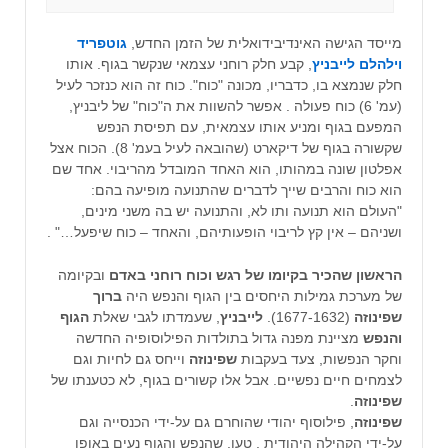
מייסד הגישה האינדיבידואלית של הזמן החדש,
גוטפריד
וילהלם לייבניץ
, קבע חלק רוחני עצמאי שנקשר בגוף. אותו
חלק שנמצא בו, כדבריו, מכונה "כוח". כוח זה הוא כנזכר לעיל
(עמ' 6) כוח פעולה . אפשר להשוות את ה"כוח" של ליבניץ,
המפעם בגוף ומניע אותו עצמאית, עם תפיסת הנפש
שקשורה בגוף של דיקארט (שהובאה לעיל בעמ' 8). הכוח אצל
אפלטון שונה במהותו, הוא האחד המובדל מהריבוי. אחד שם
הוא כוח והרבים שייך לדברים שהתנועה מופיעה בהם:
"העולם הוא תנועה ותו לא, והתנועה יש בה משני מינים,
ושניהם – אין קץ לריבוי הופעותיהם, והאחד – כוח שיפעל…" .
הראשון שהכיר בקיומו של רגש וכוח רוחני באדם
ובקיומה
של מערכת גמילות היחסים בין הגוף והנפש היה
ברוך
שפינוזה
(1677-1632).
לייבניץ
, שעמדתו לגבי שאלת
הגוף
והנפש
מציינת מפנה גדול בתולדות הפילוסופיה החדשה
וחקר הנפשות, צעד בעקבות
שפינוזה
וייחס גם לחיות וגם
לצמחים חיים נפשיים. אבל אלו קשורים בגוף, לא כטענתו של
שפינוזה
.
שפינוזה
, פילוסוף יהודי שהוחרם גם על-ידי הכנסייה וגם
על-ידי הקהילה היהודית , טען, שהנפש והגוף נעים באופן