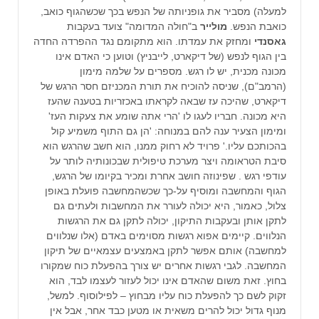
למעלה) מסביר את גופניותה של הנפש בכך שכשהגוף כואב,
כואבת הנפש.
מולייר
ב"חולה המדומה" צועד בעקבות
גאסנדי
ומחזק את עמדתו. הוא מתקומם נגד ההפרדה החדה
בין הגוף לנפש (של דיקארט, לייבניץ) וטוען כי האדם אינו
מכונה מכנית, יש לו רגש. מספרים על שלמה מימון
(הרמב"ם), שניסה להוכיח את תורת המכניזם חסר הרגש של
דיקארט, שהיכה עז שבאה לקראתו באכזריות בטענה שהעז
היא מכונה. חבריו לעגו לו 'הרי אתה שומע את צעקות העז'
ומימון הצעיר ענה להם במנוחה: 'הן גם התוף משמיע קול
בהכותכם עליו.' פרויד לא רחוק ממנו, הוא חשב שהרגש הוא
סיבת הטראומה ויצר מערכת טיפולית שבכונותיה לותר על
עודפי רגש . שפינוזה חושב אחרת ומכיר בקיומו של הרגש,
הגוף והמחשבה ומוסיף על-כך שכשהמחשבה פועלת באופן
צלול, כאמור, היא יכולה לעורר את המחשבות ולעתים גם
לתקן אותן ובעקבות התיקון, יכולה לתקן גם את הרגשות
הנלווים. קיימים אפוא רגשות מסוימים באדם (אלו שנלווים
למחשבה) אותם אפשר לתקן באמצעים עצמאיים של תיקון
המחשבה. לגבי רגשות אחרים יש צורך בהפעלת כוח שמקורו
בחוץ. זאת משום שהאדם אינו יכול לעזור לעצמו לבד, הוא
זקוק לשם כך להפעלת כוח עליו מבחוץ – לפילוסוף. למשל,
מנוף גדול יכול להרים משאית או מטען כבד אחר, אבל אין