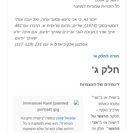
ירושלים ‏2004
כל הזכויות שמורות למחבר.
יזכור נא, כי אני נרעש ונסער עתה, ואל יענה אותי.
דוסטויבסקי (1974), שדים, תרגם מרוסית ש. הרברג עמ'481.
אינך שרוי במבוכה לגבי עניינים שאינך יודעם, אם אתה יודע
שאינך יודעם.
אפלטון אלקיביאדס א' עמ 231 (117-118).
חזרה לחלק א'
חלק ג'
דינמיזים של העצמיות
בישות או ב"אני"
נמצא כאמור
מרכיב נוסף –
חלקה
הרגשי
של
עמנואל קאנט
בספרו "ביקורת התבונה
הישות או ה"
אני
הטהורה", הוא מגיע למסקנה כי כל
הרגשי
". חלק זה
הידעע שלנו הוא על עולם התופעות