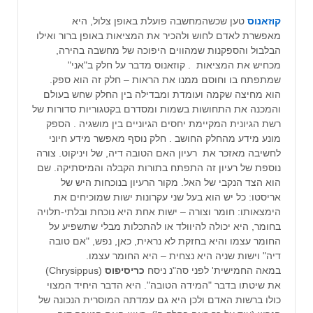
קוזאנוס
טען שכשהמחשבה פועלת באופן צלול, היא
מאפשרת לאדם לחוש ולהכיר את המציאות באופן ברור ואילו
הבלבול והספקנות שמהווים היפוכה של מחשבה בהירה,
מכחיש את המציאות . קוזאנוס מדבר על חלק ב"אני"
שמתפתח בו וחוסם ממנו את הראות – חלק זה הוא ספק.
הוא מחיצה שקמה ועומדת ומבדילה בין החלק שחש בעולם
והמכנה את התחושות בשמות ומסדרם בקטגוריות סדורות של
רשת הגיונית המקיימת יחסים הגיוניים בין מושגיה . הספק
מונע מידע מהחלק החושב . חלק נוסף מאפשר מידע חיוני
לחשיבה מאזכר את רעיון האם הטובה דיה, של ויניקוט. צורה
נוספת של רעיון זה התפתח בתורות הקבלה והמיסתיקה. שם
הוא הצד הנקבי של האל. מקור הרעיון בנוכחות היש של
אריסטו: כל יש הוא בעל שני עקרונות ישות שמוכיחים את
הימצאותו: חומר וצורה – ישות אחת היא נוכחת ובלתי-תלויה
בחומר, היא יכולה להיוולד או להתכלות מבלי שתשפיע על
החומר עצמו והיא בחזקת לא נראית, כאן, נפש, "אם טובה
דיה" וישות שניה היא נצחית – היא החומר עצמו.
במאה החמישית' לפני סה"נ ניסח
כריסיפוס
(Chrysippus)
את שיטתו בדבר "המידה הטובה". היא הדבר היחיד המצוי
כולו ברשות האדם ולכן היא גם עמדתה המוסרית הנכונה של