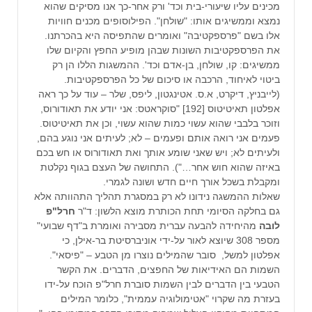
מכינים עליו שיעורי-בית וכד' ורק אחר-כך אנו מסיקים שהוא
נמצא וממשיגים אותו: "שולחן". הפילוסופים מכנים חוויות
אלו בשם "פרספקטיבה" ואומרים שהתפיסה היא בהכרתנו.
את הפרספקטיבות השונות שבהן מופיע החפץ והקיום שלו
ממשיגים: קו, שולחן, בן-אדם וכד'. ההמשגות הללו הן רק
ביטוי לאיחוד, הרכבה או סיכום של כל הפרספקטיבות.
(לייבניץ, דיקרט, א.ס. אטינגטון, ליפס, שלר – עוד על כך ראה
אפלטון תאיטיטוס [192] "סוקראטס: אני יודע את תאודורוס,
וזוכר בלבבי שהוא עשוי כמות שהוא עשוי, וכן את תאיטיטוס.
פעמים אני רואה אותם ופעמים – לא; לעיתים אני נוגע בהם,
ולעיתים לא; ויש שאני שומע אותך ואת תאודורוס או חש בכם
באיזה שהוא חוש אחר…"). התחושה של העצם בגוף נקלטת
ומקבלת בשכל אורך חיים חדש ושונה לגמרי.
שאלות ההמשגה נידונו לא רק במסגרת תהליך התהוותה אלא
גם בחלקה הסיומי תחת הכותרת מוצא הלשון: ד"ר
חרל"פ
לובה
מהיחידה להבעה עברית מסבירה ואומרת ב"דף שבועי"
מספר 308 שיוצא לאור על-ידי אוניברסיטת בר-אילן, כי
אפלטון למשל, סובר שהמילים נוצרו מן הטבע – "פיסאי".
השמות הם האידיאות של החפצים, הדברים. את הקשר
הטבעי בין הדברים לבין השמות סוברת חרל"פ הוכח על-ידו
בעזרת מה שקרוי "אטימולוגיה עממית", כלומר המילים