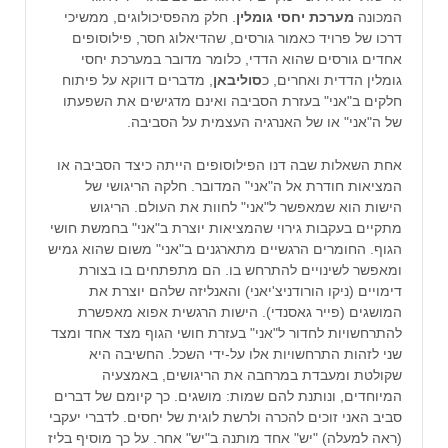
המכונה
מערכת יחסי גומלין
. חלק מהפסיכולוגים, ממשיכי
דרכו של פרויד כאמור גורסים, שהדיאלוג חסר, פילוסופים
אחדים גורסים שהוא הדדי, כלומר מדובר במערכת יחסי
גומלין הדדית ואחרים, כ
סוליבאן
, מדברים דווקא על פיתוח
חלקים ב"אני" בעזרת הסביבה ואינם מדגישים את השפעתו
של ה"אני" או של האנרגיה העצמית על הסביבה.
אחת השאלות שבה דנו הפילוסופים הייתה כיצד הסביבה או
המציאות חודרת אל ה"אני" המדובר. חלקה הריגושי של
הישות הוא שמאפשר ל"אני" לחוות את העולם. הריגוש
מתקיים בעקבות גירוי שהמציאות יוצרת ב"אני" בחמשת חושי
הגוף. החומרים הרגשיים מתארגנים ב"אני" משום שהוא גמיש
ומאפשר לשינויים להתרחש בו. הם מתפתחים בו בצורת
דימויים (ניקו הורודניצ'יאני) והאנליזה שלהם יוצרת את
המושגים (פייר גאסנדי). הישות הרגשית אפוא מאפשרת
להתרחשויות לחדור ל"אני" בעזרת חושי הגוף מצד אחד ומצד
שני לזהות התרחשויות אלו על-ידי השכל. החשיבה היא
שקולטת ומעבדת במרחבה את הריגושים, באמצעיה
המיוחדים, ונותנת להם שמות: מושגים. כך קיומם של דברים
סביב האני זוכים להכרה ולרשת לוגית של יחסים. לדברי יעקבי
(ראה למעלה) "יש" אחד מותנה ב"יש" אחר. על כך מוסיף בליז