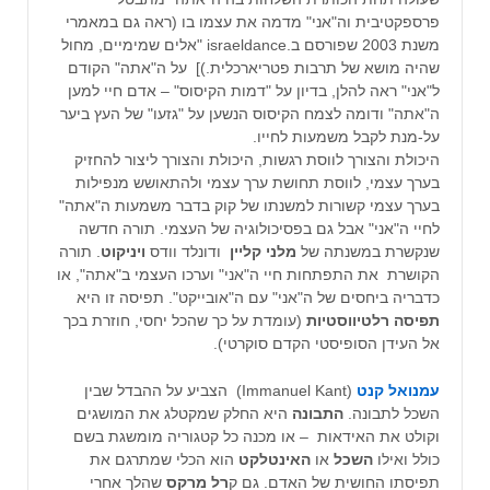
פרספקטיבית וה"אני" מדמה את עצמו בו (ראה גם במאמרי
משנת 2003 שפורסם ב.israeldance "אלים שמימיים, מחול
שהיה מושא של תרבות פטריארכלית.)] על ה"אתה" הקודם
ל"אני" ראה להלן, בדיון על "דמות הקיסוס" – אדם חיי למען
ה"אתה" ודומה לצמח הקיסוס הנשען על "גזעו" של העץ ביער
על-מנת לקבל משמעות לחייו.
היכולת והצורך לווסת רגשות, היכולת והצורך ליצור להחזיק
בערך עצמי, לווסת תחושת ערך עצמי ולהתאושש מנפילות
בערך עצמי קשורות למשנתו של קוק בדבר משמעות ה"אתה"
לחיי ה"אני" אבל גם בפסיכולוגיה של העצמי. תורה חדשה
שנקשרת במשנתה של
מלני קליין
ודונלד וודס
ויניקוט
. תורה
הקושרת את התפתחות חיי ה"אני" וערכו העצמי ב"אתה", או
כדבריה ביחסים של ה"אני" עם ה"אובייקט". תפיסה זו היא
תפיסה רלטיווסטיות
(עומדת על כך שהכל יחסי, חוזרת בכך
אל העידן הסופיסטי הקדם סוקרטי).
עמנואל קנט
(Immanuel Kant) הצביע על ההבדל שבין
השכל לתבונה.
התבונה
היא החלק שמקטלג את המושגים
וקולט את האידאות – או מכנה כל קטגוריה מומשגת בשם
כולל ואילו
השכל
או
האינטלקט
הוא הכלי שמתרגם את
תפיסתו החושית של האדם. גם ק
רל מרקס
שהלך אחרי