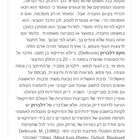
מקופל בכל משפט שהוא מוציא. לכך התכוון, כפי הנראה,
פתגמו המפורסם של פרוטגורס שאמר כי המוסר הוא תנאי
הכרחי בקיום החברה. אבל.. ומאחר וזו רק מוסכמה, ואם זו
מוסכמה הרי, שהיא מנוגדת לטבע, לכן הדבר הטבעי, הוא
דוקא להיות בלתי מוסרי, למרות שבכך הוא מסתכן כמובן
במשפט החברה, במאצר או בטביעה משפטית . כלומר אם
אתה בטוח שלא צופים בך, תנהג לפי טבעך. ואל תתנגד
לרצונות הגוף והנפש, כי אחרת כאמור תהיה אדם חולה .
מקס דלברוק
(Delbruck), ביולוג ופיזיקאי בן זמננו, מדבר על
הדיכוטומיה שנוצרה במאה ה – 20 בין החלק החיצוני
והפנימי, בין הגוף לנפש . דלברוק מסביר, ש"החיתוך בין צופה
ונצפה, גוף ונפש, מציאות פנימית וחיצונית, מבוסס על
האשליה". סיבת האשליה הזו נובעת משתי סיבות: הראשונה,
אנשים הורגלו לחשוב שהכל אובייקטיבי ואין לתמונת העולם
גם מרכיב סובייקטיבי. השניה, דיוק המדידות להן הורגלנו.
אופיין המדידתי של הקביעות המדעיות של העולם הפיזיקאלי
הגיעה לדרגת דיוק גבוהה, אלא שבדבריו של
דלברוק
יש
לקחת בחשבון שמדידותיהם של הפיזיקאים מוגבלות לאמצעי
תפיסה מסוגם של המכשירים המצויים כיום בידי הפיזיקאים
והם מודדים רק כמויות של מרחק וזמן. נהיר לכל שתפיסת
העולם המנטלי מורכבת הרבה יותר. (Delbruck, M. (1986)
Mind from Matter, Oxford, Blackwell). גאסנדי (שהוזכר