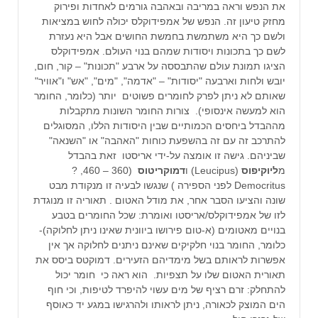
את הנפש וראה במריבה ובאהבה גורמים לאחדות ופירוק
מחזק טיעון זה. הנפש של אמפידוקלס יכולה לחוש במציאות
ולשם כך היא משתמשת בחמשת החושים אבל היא נעזרת
לשם כך בתכונות ויסודות שמהם בנוי העולם. אמפידוקלס
הציגו תמונת עולם שהתבססה על ארבע "תכונות" – קור, חום,
יובש ולחות וארבעה "יסודות" – "אדמה", "מים", "אש" ו"אוויר"
שאותם לא ניתן לפרק לחומרים פשוטים יותר (כלומר, החומר
הוא למעשה אינסופי). צורות החומר השונות מתקבלות
מההבדל ביחסים הכמותיים שבין היסודות הללו, המסוגלים
להתרכב זה עם זה בהשפעת כוחות "האהבה" או "השנאה"
שביניהם. גישה זו אומצה על-ידי אריסטו זאת בהבדל
מ
ליוקיפוס
(Leucipus) ו
דמוקריטוס
(360 – 460, ?
Democritus לפני הספירה ) שנגשו לבעיה זו מנקודת מבט
שונה והציעו הסבר אחר, את מודל האטום . תאוריה זו מנוגדת
לזו של אמפידוקלס/אריסטו ואומרת: שכל החומרים בטבע
בנויים מאטומים (א-טום פירושו ביוונית שאינו ניתן לחלוקה)-
כלומר, החומר בנוי חלקיקים שאינם ניתנים לחלוקה אך אין
אפשרות לראותם בשל מימדיהם הזעירים. דמוקטס ביסס את
תאורית האטום שלו על תצפיות. הוא ראה כי חומר יכול
להתחלק: זרם רציף של מים עשוי להיפרד לטיפות, וכי חוף
הים המוצק לכאורה, ניתן לראותו ולהרגישו במגע יד כאוסף