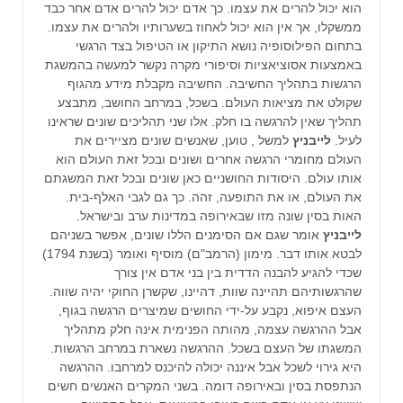
הוא יכול להרים את עצמו. כך אדם יכול להרים אדם אחר כבד
ממשקלו, אך אין הוא יכול לאחוז בשערותיו ולהרים את עצמו.
בתחום הפילוסופיה נושא התיקון או הטיפול בצד הרגשי
באמצעות אסוציאציות וסיפורי מקרה נקשר למעשה בהמשגת
הרגשות בתהליך החשיבה. החשיבה מקבלת מידע מהגוף
שקולט את מציאות העולם. בשכל, במרחב החושב, מתבצע
תהליך שאין להרגשה בו חלק. אלו שני תהליכים שונים שראינו
לעיל.
לייבניץ
למשל , טוען, שאנשים שונים מציירים את
העולם מחומרי הרגשה אחרים ושונים ובכל זאת העולם הוא
אותו עולם. היסודות החושניים כאן שונים ובכל זאת המשגתם
את העולם, או את התופעה, זהה. כך גם לגבי האלף-בית.
האות בסין שונה מזו שבאירופה במדינות ערב ובישראל.
לייבניץ
אומר שגם אם הסימנים הללו שונים, אפשר בשניהם
לבטא אותו דבר. מימון (הרמב"ם) מוסיף ואומר (בשנת 1794)
שכדי להגיע להבנה הדדית בין בני אדם אין צורך
שהרגשותיהם תהיינה שוות, דהיינו, שקשרן החוקי יהיה שווה.
העצם איפוא, נקבע על-ידי החושים שמיצרים הרגשה בגוף,
אבל ההרגשה עצמה, מהותה הפנימית אינה חלק מתהליך
המשגתו של העצם בשכל. ההרגשה נשארת במרחב הרגשות.
היא גירוי לשכל אבל איננה יכולה להיכנס למרחבו. ההרגשה
הנתפסת בסין ובאירופה דומה. בשני המקרים האנשים חשים