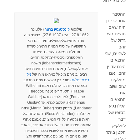
של גרגרי חול.
ההסבר
אחר שניתן
היה שאם
פילוסוף
קונסטנטין ברונר
(אלטונה
חוצים גוש
27.8.1862– האג 27.8.1937),
ברונר
היה
גדול של
אחד מהאינטלקטואלים היהודיים רבי
ההשפעה של סוף המאה התשע עשרה
זהב
ותחילת המאה העשרים. יצירתו
לשניים, שני
האקספרסיוניסטית-'מתקנת החיים'
החצאים
(lebensreformerisches) משכה
הינם עדיין
אינטלקטואלים, אמנים וחברי תנועות נוער
זהב. אם
רבים, ביניהם מיכאל באראז מורו של
ניקו
מחלקים
הורודניצ
'
אנו
מורי. בין האישים עמם התכתב
נמצאו דמויות כווילהלם ראבה (Wilhelm
שוב ושוב
Raabe) ותיאודור פונטנה (Theodor
את
Fontane), לצד ולטר רתנאו (Walther
החצאים
Rathenau), גוסטב לנדאואר (Gustav
הללו נגיע
Landauer), מרטין בובר (Martin Buber) ורוזה
בסופו של
אווסלנדר (Rose Ausländer). השפעתה של
דבר
הגות זו נקטעה על ידי הנאציזם. אמנם אחרי
השואה טיפחו חסידיו של ברונר את זכרו, בארץ
לחלקיק
חסידיו נפגשו אחת לשבוע בכפר המכבייה,
הקטן ביתר
שניים מהם היו מגיעים אחת לחודש וחצי
של זהב,