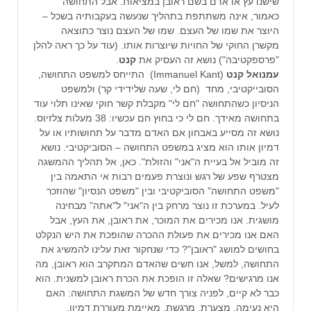
שישנו עץ או אדם בשם ראובן במציאות. אבל התחושה
כאמור, אינה משתתפת בתהליך שנעשה בעקבותיה בשכל –
היוצר את שמו של העצם. שמו של העצם נוצר כתוצאה
מקשרן החוקי של החויות שיוצרות אותו. (עוד על כך ראה להלן
"פרספקטיבה") נושא זה העסיק את
קנט
.
עמנואל קנט
(Immanuel Kant) התייחס למשפט התחושה,
הסובייקטיבי, מחד (חם לי, שעה שלידידי קר) ולמשפט
הניסיון כשהתחושה "חם לי" מקבלת קשר חוקי שאינו תלוי עוד
בתחושה מאידך. חם לי כי בחוץ חם עכשיו: 38 מעלות צלזיוס.
נושא זה מסייע באבחון אם האדם מדבר על תחושותיו או על
דמיון אותו הוא מציג במשפט התחושה – הסוביקטיבי. נושא
זה מוביל אל בעיית ה"אני" והזולת". כאן, אל תהליך ההמשגה
מצטרף שפע של רגש ונוצרת פעמים רבות אי התאמה בין
"משפט התחושה" הסוביקטיבי ובין "משפט הנסיון" שהוזכר
לעיל. במערכת זו נוצר מרחק בין ה"אני" ל"אתה" מבחינה
מושגית. אנו מכירים את המוכר, את ראובן, את העץ, אבל
האם אנו מכירים את פעולת ההכרה שהופכת את היש הנקלט
בחושים למושג "ראובן"? כדי שנחקור זאת עלינו להמשיג את
התחושה, למשל, אנו חשים שהאדם המתקרב הוא ראובן, מה
אנו מרגישים? שאלה זו הופכת את הכרת ראובן למשנית. הוא
כבר לא קיים, לפניה צורך חדש של המשגת התחושה: האם
היא נעימה, מצערת, מרגשת, מאיימת מעוררת דמיון,