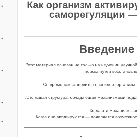
Как организм активи
саморегуляции —
Этот материал основан не только на изучении научной
поиска путей восстановле
Со временем становится очевидно: организм —
Это живая структура, обладающая механизмами подде
Когда эти механизмы о
Когда они активируются — появляется возможнос