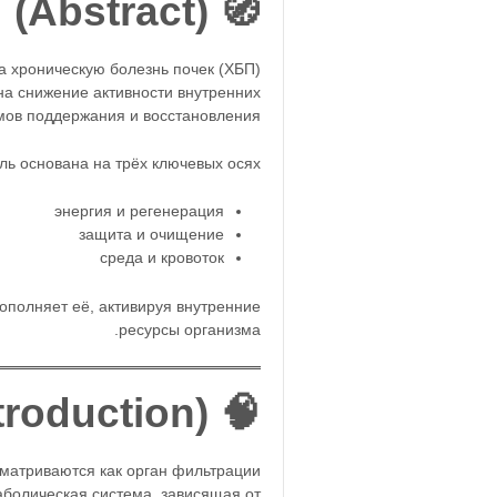
🧭 Аннотация (Abstract)
а хроническую болезнь почек (ХБП)
 на снижение активности внутренних
ов поддержания и восстановления.
ь основана на трёх ключевых осях:
энергия и регенерация
защита и очищение
среда и кровоток
ополняет её, активируя внутренние
ресурсы организма.
🧠 Введение (Introduction)
матриваются как орган фильтрации.
аболическая система, зависящая от