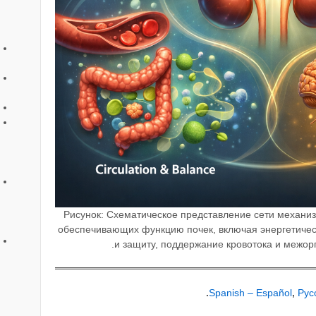
Рисунок: Схематическое представление сети механи
обеспечивающих функцию почек, включая энергетичес
и защиту, поддержание кровотока и межор
.
Spanish – Español
,
Рус