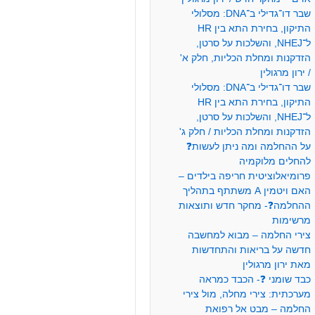
שבר דו־גדילי ב־DNA: מסלולי
התיקון, בחירת התא בין HR
ל־NHEJ, והשלכות על סרטן,
הזדקנות ומחלת הכליות, חלק א'
/ ירון מרגולין
שבר דו־גדילי ב־DNA: מסלולי
התיקון, בחירת התא בין HR
ל־NHEJ, והשלכות על סרטן,
הזדקנות ומחלת הכליות / חלק ג'
על ההחלמה ומה ניתן לעשות❓
להחלים מלוקמיה
פרומיאלוציטית חריפה בילדים –
האם ויטמין A משתתף בתהליך
ההחלמה❓- מחקר חדש ותוצאות
מרשימות
צירי החלמה – מבוא למחשבה
חדשה על בריאות והתחדשות
מאת ירון מרגולין
כבד שומני ❓- הכבד כמראה
מערכתית: צירי מחלה, מול צירי
החלמה – מבט אל רפואת