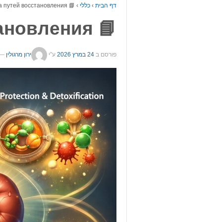
📘 Карта путей восстановления
›
כללי
›
דף הבית
📘 Карта путей восстановления
—
ירון מרגולין
ע"י
24 במרץ 2026
פורסם ב