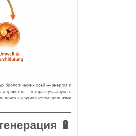
ых биологических осей — энергия и
а и кровоток — которые участвуют в
 почек и других систем организма.
🔋 Ось 1: Энергия и регенерация