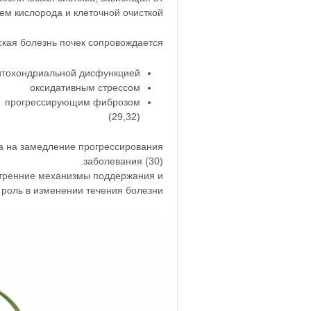
ем кислорода и клеточной очисткой.
кая болезнь почек сопровождается:
тохондриальной дисфункцией
оксидативным стрессом
прогрессирующим фиброзом
(29,32)
а на замедление прогрессирования
заболевания (30).
утренние механизмы поддержания и
роль в изменении течения болезни.