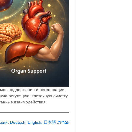
змов поддержания и регенерации,
кую регуляцию, клеточную очистку
ганные взаимодействия.
ский
,
Deutsch
,
English
,
日本語
,
עברית