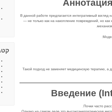
В данной работе предлагается интегративный взгляд н
— не только как на накопление повреждений, но как
механизм
Модел
קטגו
Такой подход не заменяет медицинскую терапию, а д
Почки часто расс
Однако на самом деле это высокоэнергетическая мет