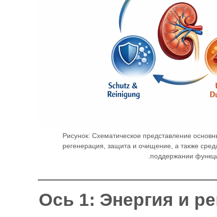
Рисунок: Схематическое представление основн
регенерация, защита и очищение, а также сред
поддержании функции