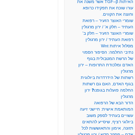
האיתות TGF–β אשר משנה את
עורו שוכח את תפקידו כרופא
וחוצה את הקווים.
שומרי האוצר הזעיר – רפואת
העתיד – חלק א' / ירון מרגולין
שומרי האוצר הזעיר – חלק ב'
רפואת העתיד / ירון מרגולין
מסלול איתות Wnt
נתיבי החלמה: הסיפור הסמוי
של הרשת המטבולית בגוף
האדם ומלכודת התרופות – ירון
מרגולין
רשתות של הידרדרות ביולוגית
בגוף האדם, האם גם רשתות
החלמה פועלות בגופנו❓ ירון
מרגולין
הדור הבא של הרפואה
המותאמת אישית: חיישני זיעה
עשויים בעתיד לספק משוב
ביולוגי רציף, שיסייע להתאים
תזונה, אימון והתאוששות לכל
אדם – מחקר חדש / ירון מרגולין