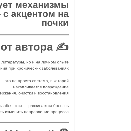
рует механизмы
 с акцентом на
почки
✍️ Введение от автора
 литературы, но и на личном опыте
ния при хронических заболеваниях.
 это не просто система, в которой
накапливается повреждение.
ржания, очистки и восстановления.
слабляются — развивается болезнь.
ть изменить направление процесса.