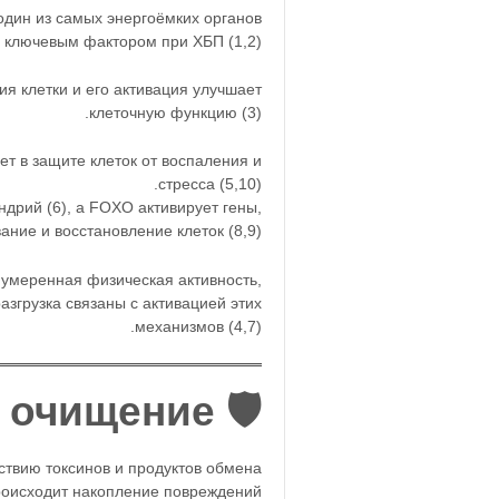
дин из самых энергоёмких органов.
ключевым фактором при ХБП (1,2).
ия клетки и его активация улучшает
клеточную функцию (3).
т в защите клеток от воспаления и
стресса (5,10).
дрий (6), а FOXO активирует гены,
ние и восстановление клеток (8,9).
к умеренная физическая активность,
згрузка связаны с активацией этих
механизмов (4,7).
🛡️ Ось 2: Защита и очищение
твию токсинов и продуктов обмена.
оисходит накопление повреждений.