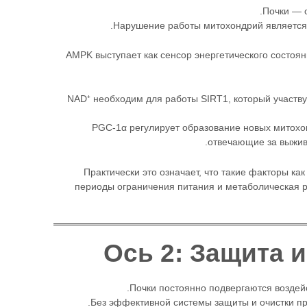
Почки — о
Нарушение работы митохондрий является 
AMPK выступает как сенсор энергетического состоян
NAD⁺ необходим для работы SIRT1, который участвуе
PGC-1α регулирует образование новых митохон
отвечающие за выжива
Практически это означает, что такие факторы ка
периоды ограничения питания и метаболическая ра
Почки постоянно подвергаются воздейс
Без эффективной системы защиты и очистки пр