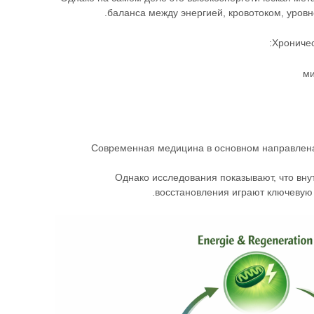
баланса между энергией, кровотоком, уровн
Хроничес
ми
Современная медицина в основном направлен
Однако исследования показывают, что вн
восстановления играют ключевую 