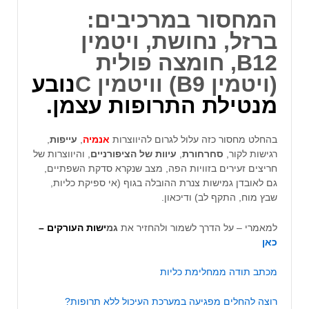
המחסור במרכיבים:
ברזל, נחושת, ויטמין
B12, חומצה פולית
(ויטמין B9) וויטמין C
נו
בע
מנטילת התרופות עצמן
.
בהחלט מחסור כזה עלול לגרום להיווצרות
אנמיה
,
עייפות
,
רגישות לקור,
סחרחורת
,
עיוות
של
הציפורניים
, והיווצרות של
חריצים זעירים בזוויות הפה, מצב שנקרא סדקת השפתיים,
גם לאובדן גמישות צנרת ההובלה בגוף (אי ספיקת כליות,
שבץ מוח, התקף לב) ודיכאון.
למאמרי – על הדרך לשמור ולהחזיר את
גמ
ישות העורקים –
כאן
מכתב תודה ממחלימת כליות
רוצה להחלים מפגיעה במערכת העיכול ללא תרופות?