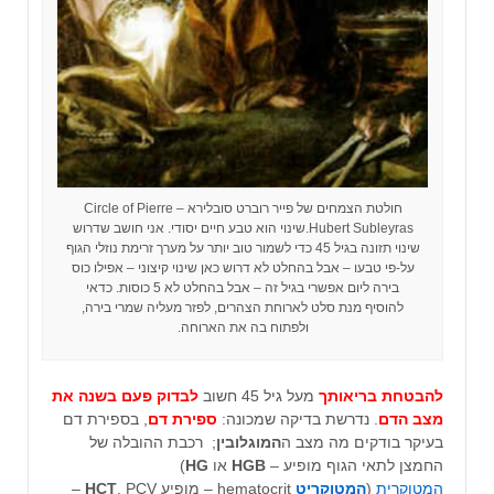
חולטת הצמחים של פייר רוברט סובלירא – Circle of Pierre
Hubert Subleyras.שינוי הוא טבע חיים יסודי. אני חושב שדרוש
שינוי תזונה בגיל 45 כדי לשמור טוב יותר על מערך זרימת נוזלי הגוף
על-פי טבעו – אבל בהחלט לא דרוש כאן שינוי קיצוני – אפילו כוס
בירה ליום אפשרי בגיל זה – אבל בהחלט לא 5 כוסות. כדאי
להוסיף מנת סלט לארוחת הצהרים, לפזר מעליה שמרי בירה,
ולפתוח בה את הארוחה.
להבטחת בריאותך
מעל גיל 45 חשוב
לבדוק פעם בשנה את
מצב הדם
. נדרשת בדיקה שמכונה:
ספירת דם
, בספירת דם
בעיקר בודקים מה מצב ה
המוגלובין
; רכבת ההובלה של
החמצן לתאי הגוף מופיע –
HGB
או
HG
)
המטוקרית
(
המטוקריט
hematocrit – מופיע
HCT
, PCV‏ –