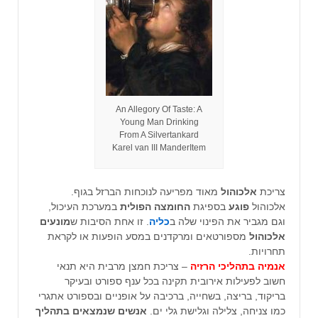
An Allegory Of Taste: A
Young Man Drinking
From A Silvertankard
Karel van III ManderItem
צריכת
אלכוהול
מאוד מפריעה לנוכחות הברזל בגוף.
אלכוהול
פוגע
בספיגת
החומצה הפולית
במערכת העיכול,
וגם מגביר את הפינוי שלה ב
כליה
. זו אחת הסיבות ש
מונעים
אלכוהול
מספורטאים ומרקדנים במסע הופעות או לקראת
תחרויות.
אנמיה בתהליכי הרזיה
– צריכת חמצן מרבית היא תנאי
חשוב לפעילות אירובית תקינה בכל ענף ספורט ובעיקר
בריקוד, בריצה, בשחייה, ברכיבה על אופניים ובספורט אתגרי
כמו צניחה, צלילה וגלישת גלי ים.
אנשים שנמצאים בתהליך