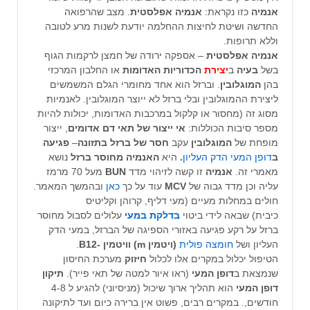
אנמיה
כזו נקראת:
אנמיה אפלסטית
. מצב שהרפואה
החדשה ושיטת לחיצות ההחלמה יודעת לשנות מרע לטובה
וללא תרופות.
אנמיה אפלסטית
– אספקה ירודה של חמצן לרקמות הגוף
בשל
בעיה
ב
יצירת
הכדוריות האדומות
או החלבון המרכזי
בהן
המוגלובין
. וברזל הוא אחד מחומרי הגלם המשמשים
ליצירת ההמוגלובין ובלי ברזל לא ייוצר המוגלובין. לאנמיות
מסוג זה (מחסור או קלקול במרכבות האדומות, יכולות להיות
מספר סיבות הכוללות:
אי ייצור של תאי דם
אדומים
, ייצור
מופחת של
המוגלובין
עקב
חסר של ברזל בתזונה
–
פגיעה
ב
דופן המעי הדק העליון
.
היא
האנמיה מחוסר ברזל
נושא
מאמרי זה.
אנמיה
זו קשה לזיהוי מדד
BUN
מעל 70 מרמז
עליה וכן מדד גבוה של
MCV
עוד על כך
כאן
ובהמשך המאמר.
חולים במחלות מעיים (מעי דליף, קרוהן וקליטיס
כיבית) שבאה לידי ביטוי
בדלקת במעי
עלולים לסבול מחוסר
ברזל על רקע פגיעה באזורי הספיגה של הברזל, במעי הדק
העליון ושל
חומצה פולית
(ויטמין m) וויטמין -B12
.
הטיפול יכלול במקרים אלו לכלול
חיזוק
מערכת החיסון
שנמצאת ב
דופן המעי
(ראו איור למטה של תאי פייר).
תיקון
דופן המעי
הוא תהליך ארוך שיכול (מניסיוני) להגיע ל 4-8
חודשים,. במקרים רבים, פשוט אין ברירה כיום ועד לתיקונה