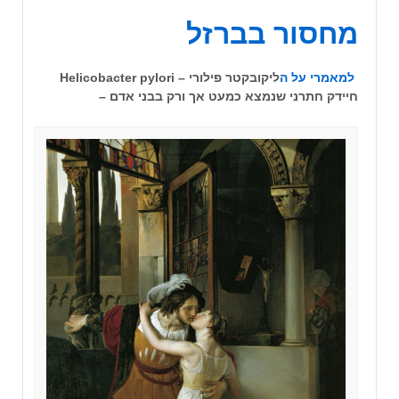
מחסור בברזל
ל
מ
א
מ
ר
י
ע
ל
ה
ליקובקטר פילורי – Helicobacter pylori
חיידק חתרני שנמצא כמעט אך ורק בבני אדם –