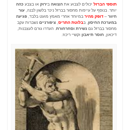
תוספי הברזל
יכולים לצבוע את
הצואה
ב
ירוק
או בצבע
כהה
יותר. בנוסף על עייפות מחסור בברזל ניכר בלשון לבנה,
עור
חיוור
–
דופק מהיר
במיוחד אחרי מאמץ מועט בלבד,
פגיעה
במערכת החיסון
, ב
בלוטת התריס
,
ציפורניים
נשברות עקב
מחסור בברזל גם
נשירת וסחרחורת
. העדרו גורם לעצבנות,
דיכאון,
חוסר
תיאבון
וקשיי ריכוז.