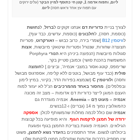
ליום, ותפוח אדמה 1, קטן חי כתוסף למיץ הבקר
(עלים ירוקים
עם תפוח עץ אחד וראש חסה)
ליום
.
לצורך בניית
כדוריות דם
אנחנו זקוקים ל
ברזל
, ל
נחושת
(כוסמת, חסה), ל
חלבונים
(כוסמת, עדשים, כבד עוף),
ל
וויטמין B12
[שמרי בירה, כרוב כבוש –
זאורקרוט
, פטריות
חצוצרה שחורות, שנטרל ופטריות שיטאקי מיובשות,
אצות
סגולות מיובשות (הנפוצה ביניהן היא
הנורי
Porphyra
המשמשת בהכנת סושי) וכמובן סטייק בקר,
שרימפס, קוטג-אסור במצבי אנמיה', וביצים.] ל
חומצה
פולית
(כבד עוף מבושל, בוטנים ללא קליפה, אספרגוס מבושל
וחסה) ו
לוויטמין C
(שנמצא בפירות הדר, בקיווי, במיץ לימון
ובפלפלים).
מחסור באחד מהמרכיבים
הנ"ל לא יעזור למוח
העצם המוגן לייצר כדוריות דם אדומות – מצב זה מכונה
אנמיה –
מִעוּט דָּם – Anemia
. אנמיה מוגדרת גם
כהמוגלובין נמוך מ 14 (גברים) ו-12בנשים.
אנמיה
שם כולל לכמה מחלות שהמשותף לכולן:
אספקה
ירודה של חמצן לרקמות הגוף
. והיא מופיעה בכל קבוצות
הגילאים. האנמיה פוגעת בצריכת החמצן בגוף ופוגעת
ביכולתנו לנשום. אחד התסמינים ב
העדר נשא לחמצן,
פשוט
אין מספיק כרכרות אדומות שתובלנה חמצן לרקמות שלנו.