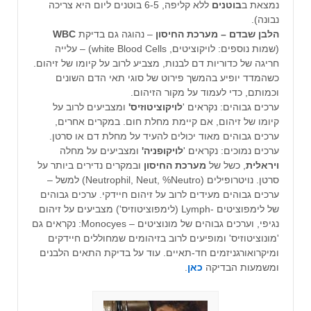
נמצאת ב
בוטנים
ללא קליפה, 6-5 בוטנים ליום היא צריכה
נבונה).
הלבן שבדם – מערכת החיסון
– נהוגה גם בדיקת
WBC
(שמות נוספים: לויקוציטים, white Blood Cells) – עלייה
חריגה של כדוריות דם לבנות, מצביע לרוב על קיומו של זיהום.
כשהמדד יופיע בהמשך פירוט של סוגי תאי הדם השונים
וכמותם, כדי לעמוד על מקור הזיהום.
ערכים גבוהים: נקראים '
לויקוציטוזיס'
ומצביעים לרוב על
קיומו של זיהום, אם קיימת מחלת חום. במקרים אחרים,
ערכים גבוהים מאוד יכולים להעיד על מחלת דם או סרטן.
ערכים נמוכים: נקראים '
לויקופניה'
ומצביעים על מחלה
ויראלית
, כשל של
מערכת החיסון
ובמקרים נדירים ביותר על
סרטן. נויטרופילים (Neutrophil, Neut, %Neutro) למשל –
ערכים גבוהים מעידים לרוב על זיהום חיידקי. ערכים גבוהים
של לימפוציטים -Lymph (לימפוציטוזיס') מצביעים על זיהום
נגיפי, וערכים גבוהים של מונוציטים – Monocyes: נקראים גם
'מונוציטוזיס' ומופיעים לרוב בזיהומים שמחוללים חיידקים
ומיקרואורגניזמים חד-תאיים. עוד על בדיקת התאים הלבנים
ומשמעות הבדיקה
כאן
.