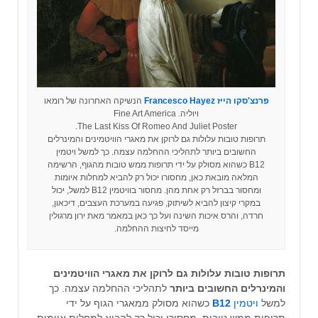
פרנצ'סקו הייז
Francesco Hayez
הנשיקה האחרונה של רומאו
ויוליה. Fine Art America
The Last Kiss Of Romeo And Juliet Poster.
תרופות טובות עלולות גם לרוקן את מאגרי הוויטמינים והמינרלים
החשובים ביותר לתהליכי ההחלמה עצמה. כך למשל ויטמין
B12 כשהוא מסולק על ידי תרופות ממש טובות מהגוף, הרשימה
המלאה מובאת כאן, מחסורו יכול רק להביא למחלות איומות
ומחסור בברזל רק אחת מהן. מחסור בוויטמין B12 למשל, יכול
במקרי קיצון להביא לשיתוק, פגיעה במערכת העצבים, דיכאון,
חרדה, והרס איכות השינה ועל כך כאן במאמר מאת ירון מרגולין
מייסד לחיצות ההחלמה.
תרופות טובות עלולות גם לרוקן את מאגרי
הוויטמינים
והמינרלים החשובים ביותר
לתהליכי ההחלמה עצמה. כך
למשל
ויטמין
B12
כשהוא מסולק ממאגרי הגוף על ידי
תרופות ממש טובות, מחסורו יכול רק להביא למחלות איומות