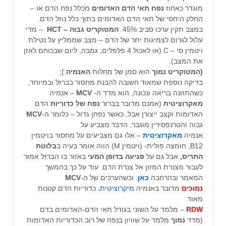
מוגדר כאחוז
נפח תאי הדם האדומים
מכלל נפח הדם או –
החלק היחסי של תאי הדם האדומים בתוך כלל נוזל הדם.
במצב תקין ערכו סביב 45%.
המטוקריט גבוה – HCT
– מדי
עלול לגרום לצמיגות יתר של הדם – מצב שממליץ על נטילת
ויטמין סי – C (או לאכול 4 פלפלים, גמבה, ליום שבכוחם לאזן
את המצב).
(המטוקריט נמוך
הוא סמן של מחלות
האנמיה
.);
בדיקה נוספת שמאוד חשובה להבנת מחסור בברזל ובמיוחד,
כשהתזונה בריאה ונכונה, הוא מדד ה-
MCV
– אנמיה
מאקרוציטית
(אמנם מדובר בברור
נפח של כדוריות
הדם
האדומות וקצב ייצורן אבל, כאשר נפחן גדול – כלומר ה-
MCV
גבוה והטרנפסירין מוגבר, הדבר מצביע על
אנמיה
מאקרוציטית
– אלו גם מצביעים על מחסור בויטמין
B12, חומצה פולית- (ויטמין M) הווה אומר בעיה ב
בלוטת
התריס,
אבל גם על
פגיעה בדופן המעי
באזור בו הברזל אמור
לעבור מצנרת המזון אל צנרת הדם. עוד על כך בהמשך
המאמר ובהרחבה
כאן
. וכשהערכים של ה-
MCV
נמוכים
מדובר באנמיה
מיקרוציטית
.
כדוריות הדם קטנות
מאוד.
RDW
– מלמד על השוני בגודל תאי הדם-האדומים בדם
(מדד
נמוך
מלמד על שוויון בנפח של רוב הכדוריות האדומות