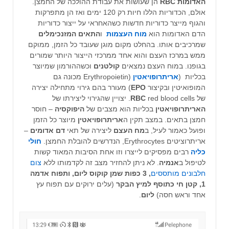
האדומות
RBC
הן שעושות את עבודת ההולכה של החמצן.
אולם, הכדוריות הללו חיות רק 120 ימים ואז הן מתפרקות
והגוף מייצר כדוריות חדשות כשהאחראי על ייצור כדוריות
הדם האדומות הוא
מוח העצמות
ו
התאים המזנכימלים
שמרכיבים אותו. בהחלט מקום מוגן שעובד כל הזמן, ממוקם
ממש במרכז העצם והוא אחד ממרכזי הייצור היותר שמורים
בגופנו. במוח העצם נמצאים
קולטנים
וכשההורמון שמיוצר
בכליות (
אריתרופויאטין
(Erythropoietin מכונה גם
המופואיטין ובקיצור
EPO
) מעורר בהם גירוי מתחילה יצירה
של
red blood cells. יצויין שהגירוי ליצירתו של
RBC
האריתרופויאטין
בכליות הוא מצבים של
היפוקסיה
– חוסר
חמצן בתאים. במצב תקין ה
אריתרופויאטין
מיוצר כל הזמן
ופועל כאמור לעיל, ב
מח העצם
ליצירה של תאי
דם אדומים
–
אריתרוציטים Erythrocytes, הנדרשים להובלת החמצן.
חולי
כליה
רבים מפסיקים לייצרו וזו אחת הסיבות המאוד קשות
לטיפול ב
אנמיה
. לא ניתן להחזיר מצב זה לקדמותו ללא
צום
חלבונים מותססים
, 3 כפות שמן קוקוס ליום, ותפוח אדמה
1, קטן חי כתוסף למיץ הבקר
(עלים ירוקים עם תפוח עץ
אחד וראש חסה)
ליום
.