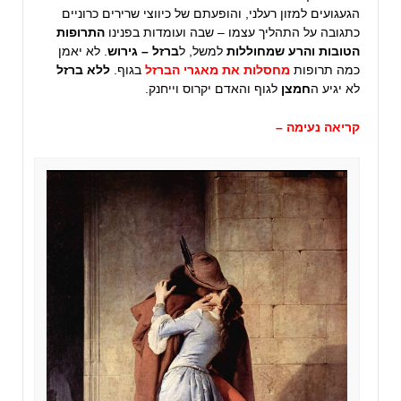
הגעגועים למזון רעלני, והופעתם של כיווצי שרירים כרוניים
כתגובה על התהליך עצמו – שבה ועומדות בפנינו
התרופות
הטובות והרע שמחוללות
למשל, ל
ברזל – גירוש
. לא יאמן
כמה תרופות
מחסלות את מאגרי הברזל
בגוף.
ללא ברזל
לא יגיע ה
חמצן
לגוף והאדם יקרוס וייחנק.
קריאה נעימה –