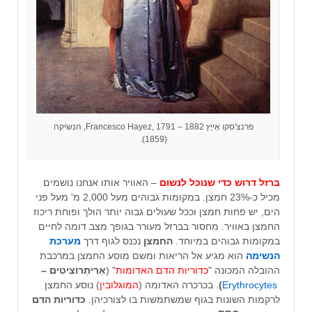
פרנצ'סקו אַייֶץ Francesco Hayez, 1791 – 1882, הנשיקה
(1859).
ברזל דרוש כדי שנוכל לנשום
– האוויר אותו אנחנו נושמים
מכיל כ-23% חמצן. במקומות גבוהים מעל 2,000 מ' מעל פני
הים, יש פחות חמצן וככל שעולים גבוה יותר הולך ופוחת ריכוז
החמצן באוויר. מחסור בברזל מעורר בגופך מצב דומה לחיים
במקומות גבוהים במיוחד.
החמצן
נכנס לגוף דרך
מערכת
הנשימה
הוא מגיע אל הריאות ומשם מוסע החמצן במרכבת
ההובלה המכונה "
כדוריות הדם האדומות
" (
אֵרִיתְרוֹצִיטים –
Erythrocytes
)
. בכרכרה האדומה (
המוגלובין
) נוסע החמצן
לרקמות השונות בגוף שמשתמשות בו לצורכיהן.
כדוריות הדם