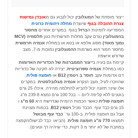
ייצור מופחת של
המוגלובין
יכול לנבוע גם מ
אובדן גמישות
צנרת ההובלה בגוף
שיוצרת
מחלה זיהומית כרונית
המפריעה לזמינות ה
ברזל
בגוף. במקרים אחרים
מחסור
בהמוגלובין
נגרם עקב מחלות תורשתיות כגון
תלסמיה (MCV
נמוך מאוד)
מסוג אלפא או בטא או במחלת
אנמיה חרמשית
.
מחסור חמור הוא כשרמות
ההמוגלובין
נמוכות מ-7, מצב
שדורש אישפוז.
קיימת גם בעיה ב
ייצור הממברנות
של הכדוריות האדומות
כמו במחלת
אנמיה ספרוציטית. י
צירה לא תקינה של כדוריות
דם אדומות עקב
חוסר ב ויטמין B12
או
חומצה פולית
,
שהוזכרו לעיל, מצב הנקרא
אנמיה מגלובלסטית
. במקרים
אלו שינוי תזונה יכול להביא להחלמה מהירה. איכלו 25 גרם
בוטנים ללא קליפה ליום – בכל 100 גרם נמצא 239.8 מ"ג
חומצה פולית
כאשר הכמות היומית שנדרשת היא
60 מ"ג
ו
15 גרם כבד עוף. הכבד מכיל
ויטמין B12
, בכמות מצוינת
אבל גם חומצה פולית. ב-100 גר´
כבד עוף מבושל
תמצאו
770 מ"ג חומצה פולית
. (הביאו כבד לבישול/הקפצה
במחבת של לא יותר מ 3 דקות, כדי שיהיה רך וטעים).