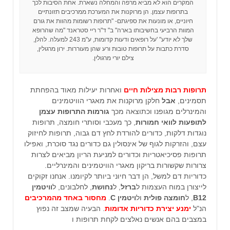
המקרים הוא לא מביא מרפה והמחלה נשארת. אחת הסיבות לכך
בתרופות עצמן. הן מרוקנות את המערכת ממרכיבים תזונתיים
חיוניים, או מונעות את ספיגתם- "תרופות רשומות מהוות את גורם
המוות הרביעי בחשיבותו בארה" ב" ד"ר ריי סטראנד "מה שהרופא
שלך לא יודע" 'על רופאים ודעות קדומות, ע"מ 243 למעלה. להלן,
סדרת כתבות על תרופות טובות ורע שהן מעוררות. ירון מרגולין,
צילם יורי מרגולין.
תרופות רבות מצילות חיים
ואחרות יעילות מאוד בהפחתת
תסמינים,
אבל
חלקן מרוקנות את מאגרי הוויטמינים
והמינרלים מגופנו וכתוצאה מכך
גורמות התרופות עצמן
לתופעות לוואי חמורות
, כך מעכבי וסותרי חומצה, תרופות
נוגדות דלקות, כדורים להורדת לחץ דם גבוה, תרופות לחיזוק
עצם, והזרקות לגוף של אינסולין גם כדורים נגד סוכרת, ואפילו
תרופות פסיכיאטריות וכדורים למניעת הריון מביאים לצרות
צרורות שקשורות בריקון מאגרי הוויטמינים והמינרליים.
כדוריות דם למשל, הן דבר חיוני ביותר לקיומנו. אנחנו זקוקים
לייצורן במוח העצמות ל
ברזל
, ל
נחושת
, לחלבונים, ל
וויטמין
B12
, ל
חומצה פולית
ול
ויטמין C
.
מחסור באחד מהמרכיבים
הנ"ל
ימנע יצירת כדוריות אדומות
. הבעיה שמצב זה נפוץ
במצבים בהם אנשים נאלצים לקחת תרופות ו