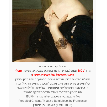
פרנצ'סקו הייז או אייז –
מדד
MCV
גבוה
(בבדיקות דם) בהחלט מצביע על פציעה,
חבלה
בתאי האפיתל של מערכת העיכול
!
תחילה הפצעים בדופן הצנרת זעירים. בהמשך הציפוי הדק והעדין
של המעיים נקרע. הוא שאנו מכנים "תסמונת המעי הדליף". ומדד
ה-
H2
עולה ורומז על יתר
היסטמין – אלרגיה
. ולחלופין כאשר
ההיסטמין משתחרר בעודף הדבר משתקף בתגובה
אלרגית.במקביל רואים גם עליה במדד ה-
BUN
.
Portrait of Cristina Trivulzio Belgiojoso, by Francesco
Hayez (1791-1882). ירון מרגולין