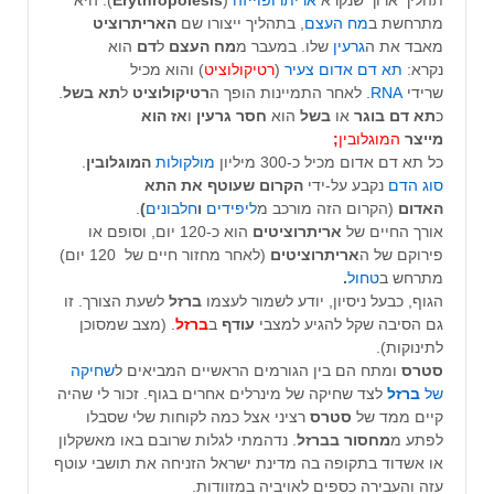
מתרחשת ב
מח העצם
, בתהליך ייצורו שם
האריתרוציט
מאבד את ה
גרעין
שלו. במעבר מ
מח העצם
ל
דם
הוא
נקרא:
תא דם אדום צעיר
(
רטיקולוציט
) והוא מכיל
שרידי
RNA
. לאחר התמיינות הופך ה
רטיקולוציט
ל
תא בשל
.
כ
תא
דם בוגר
או
בשל
הוא
חסר גרעין
ו
אז הוא
מייצר
המוגלובין
;
כל תא דם אדום מכיל כ-300 מיליון
מולקולות
המוגלובין
.
סוג הדם
נקבע על-ידי
הקרום שעוטף את התא
האדום
(הקרום הזה מורכב מ
ליפידים
ו
חלבונים
)
.
אורך החיים של
אריתרוציטים
הוא כ-120 יום, וסופם או
פירוקם של ה
אריתרוציטים
(לאחר מחזור חיים של 120 יום)
מתרחש ב
טחול
.
הגוף, כבעל ניסיון, יודע לשמור לעצמו
ברזל
לשעת הצורך. זו
גם הסיבה שקל להגיע למצבי
עודף
ב
ברזל
. (מצב שמסוכן
לתינוקות).
סטרס
ומתח הם בין הגורמים הראשיים המביאים ל
שחיקה
של
ברזל
לצד שחיקה של מינרלים אחרים בגוף. זכור לי שהיה
קיים ממד של
סטרס
רציני אצל כמה לקוחות שלי שסבלו
לפתע מ
מחסור בברזל
. נדהמתי לגלות שרובם באו מאשקלון
או אשדוד בתקופה בה מדינת ישראל הזניחה את תושבי עוטף
עזה והעבירה כספים לאויביה במזוודות.