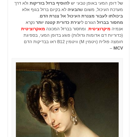
של דופן המעי באופן טבעי יש
להוסיף ברזל בזריקות
ולא דרך
מערכת העיכול, משום ש
הבעיה
לא בקיום ברזל בגוף אלא
ביכולתו לעבור מצנרת העיכול אל צנרת הדם
.
מחסור בברזל
הגורם ל
יצירת כדורית קטנה
יותר
נקרא
אנמיה
מיקרוציטית
. ומחסור בברזל המכונה
מאקרוציטית
(כדוריות דם אדומות גדולות) פוגע בדופן המעי, בספיגת
חומצה פולית (ויטמין M) וויטמין B12 ראו בבדיקות הדם
–
MCV