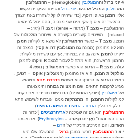
4 יוני ברזל וה
המוגלובין
(
Hemoglobin) – ההמוגלובין
הוא
חלבון
המכיל ארבעה
יוני
ברזל
ונטייתו העיקרית לקשור
אליו
חמצן
באופן רופף, [כדי שיהיה לו קל לשחררו בעת הצורך
– בהקשר זה אוסיף שקיימים שני מצבים, בהם יכול להימצא
ההמוגלובין –
מצב T
(מתוח – tense) ומצב
R
(רגוע –
relaxed) – השינויים קשורים בקשירה או שיחרור מולקולות של
חמצן.
מצב T
– כאשר
ההמוגלובין
לא נושא מולקולות
חמצן
,
הוא לא מחומצן (מכונה גם
המוגלובין דה-אוקסי
). במצב זה
זיקתו ל
חמצן
אינה גבוהה במיוחד, אך עם קשירת מולקולת
החמצן הראשונה, הוא מתחיל לעבור למצב
R
וזיקתו לחמצן
עולה.
מצב R
– הרגוע הוא כאשר
ההמוגלובין
נושא
4
מולקולות חמצן
, הוא אז מחומצן (
המוגלובין אוקסי – רגוע
)].
במצבו הרגוע או הרופף הוא משמש
כרכרת מסע
וכשהוא
מגיע לרקמות התאים, שם
חומציות גבוהה
והימצאותו
של
מיוגלובין
(פורקי המטענים) הם פשוט מורידים את זיקתו
למולקולות
החמצן
והן
מתנתקות
ממנו ועוברות לשימוש התא
– חלק מתהליך
התזונה התאית
ו
הנשימה התאית
).
ההמוגלובין
הוא גם זה שמקנה ל
אריתרוציטים
["כדוריות
הדם האדומות" (
אֵרִיתְרוֹצִיטים –
Erythrocytes
)
] את צבעם
האדום
, והם המרכיב העיקרי של ה
דם
–
ייצור
ההמוגלובין
דורש כמובן
ברזל
– ההבשלה שלו היא
תהליך ארוך שנקרא
אריתרופוייזה
(
Erythropoiesis
). היא