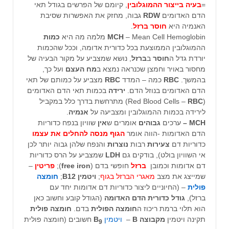
=
בעיה
בייצור
ההמוגלובין
, קיומם של הפרשים בגודל תאי
הדם האדומים
RDW
גבוה, מחזק את האפשרות שסיבת
האנמיה היא
חוסר ברזל
.
– Mean Cell Hemoglobin מלמה מה היא
MCH
כמות
ההמוגלובין הממוצעת בכל כדורית אדומה, וככל שהכמות
יורדת גדל ה
חוסר
ב
ברזל
, נושא שמצביע על מקור הבעיה של
מחסור באויר וחמצן שכנראה נמצא ב
מח העצם
ועל כך,
בהמשך.
RBC
כמה – המדד
RBC
מצביע על כמותם של תאי
הדם האדומים בנוזל הדם.
ירידה
בכמות תאי הדם האדומים
(Red Blood Cells –
RBC
) מתרחשת בדרך כלל במקביל
לירידה בכמות ההמוגלובין ומצביעה על
אנמיה
.
MCH –
ערכים
גבוהים
אומרים ש
אין
שוויון בנפח כדוריות
הדם האדומות -הווה אומר
הגוף מנסה להחלים את עצמו
כדוריות דם
צעירות
רבות
נוצרות
והנפח שלהן גבוה יותר לכן
אי השוויון בולט), בודקים גם
LDH
שמצביע על הרס כדוריות
דם אדומות וכמובן
ברזל
חופשי בדם (
free iron
);
פריטין
–
שמייצג את מצב
מאגרי הברזל בגוף
;
ויטמין B12
;
חומצה
פולית
– (החיוניים ליצור כדוריות דם אדומות יחד עם
ברזל),
גודל כדורית הדם האדומה
(הגודל קובע וחשוב כאן
הוא תלוי ברמת ריכוז ה
חומצה הפולית
בדם.
חומצה פולית
תקינה ויטמין
מקבוצה B
–
ויטמין
B
חשובים (חומצה פולית
9