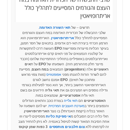
תרשים – של
תאי
השורה
האדומה
.
שלבי ההבשלה של הכדורית האדומה במח העצם והגורמים
המסייעים לתהליך כולל
אריתרופויאטין
. האריתרופויאטין הוא
הורמון הכרחי ביצירת תאי-דם אדומים. בתנאים של חסר חמצן,
בעיקר הכליות מייצרות ומפרישות
EPO
העושה דרכו להתקשרות
על קולטניו הנמצאים על פני תאים קדם-אריתרובלסטים
ואריתרובלסטים באזופיליים בתהליכי ההתמיינות שלהם (הכבד
מייצר חלק מההורמון הזה). השפעתו של
EPO
על ת
אים
ראשוניים
אלה (
progenitors
) הנמצאים
במח
העצם
, מסייעת
להם לשרוד הודות להגנתו מפני
אפופטוזיס
(מוות צפוי מראש
ומתוכנן של תאים).
EPO
אמנם נחשב לגורם
האריתרופויאטי החשוב ביותר, אך הוא נעזר לפעילותו בגורמי
גדילה נוספים ויש המצינים גם את
תאי גליה
הידועים גם בשם
תאי גליה
אסטרוציטיים
, שנמצאים במוח.
האסטרוציטים
הם
תאי גלייה
בצורת כוכב והתאים הגדולים
והנפוצים ביותר ב
מערכת העצבים המרכזית
. יש להם השפעה על
האזור בכליה (רקמת האנדותל) בו נוצר
האריתרופויאטין
.
חולי כליה רבים הסובלים מ
אי ספיקת כליות
מפסיקים לייצרו וזו
אחת הסיבות המאוד קשות לטיפול באנמיה. לא ניתן להחזיר מצב
זה לקדמותו ללא
צום חלבונים מותססים
3 כפות שמן קוקוס