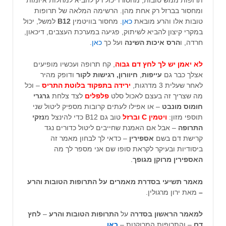
ומחסור בברזל רק אחת מהן. הרשימה המלאה של תרופות
טובות אלו והרע מובאת
כאן
. מחסור בוויטמין
B12
למשל, יכול
במקרי קיצון להביא לשיתוק, פגיעה במערכת העצבים, דיכאון,
חרדה, ו
הרס איכות השינה
ועל כך
כאן
.
לא יאמן יש לך לחץ דם גבוה
, קח תרופה ועכשיו מופיעים
אצלך כבר גם
עייפות
,
חיוורון, רגישות לקור
ודופק מהיר
לאחר שעלית 3 מדרגות,
ירידה בתפקוד בלוטת התריס
– וכל
מה שצריך זה בעצם לאכול סלט
פלפלים
לצד צלחת
גרגרי
חומוס מונבט
– או אפילו לעתים קרובות מספיק ליטול שני
תוספי מזון:
ויטמין C וברזל
טוב גם B12 כדי להינצל מ
נזקי
התרופה
– אבל אם האמנת שחייבים ליטול כדורים נגד
קרישת דם בשם
אספירין
– כדאי לך לבחון מאמר זה
ביסודיות ובעיקר לקראת סופו שם אני מספר לך מה
האספירין מרוקן מגופך
.
מאמר תשיעי בסדרת מאמרים על התרופות הטובות והרע
–
מאת ירון מרגולין.
למאמר הראשון בסדרה
על
התרופות הטובות והרע
–
לחץ
דם
– והתרופות המרוקנות –
כאן