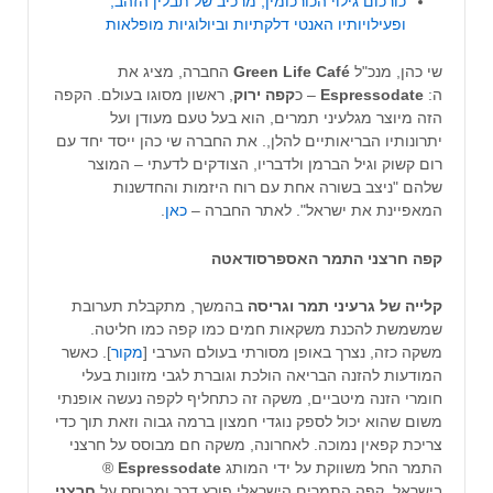
כורכום גילוי הכורכומין, מרכיב של תבלין הזהב,
ופעילויותיו האנטי דלקתיות וביולוגיות מופלאות
שי כהן, מנכ"ל
Green Life Café
החברה, מציג את
ה:
Espressodate
– כ
קפה ירוק
, ראשון מסוגו בעולם. הקפה
הזה מיוצר מגלעיני תמרים, הוא בעל טעם מעודן ועל
יתרונותיו הבריאותיים להלן,. את החברה שי כהן ייסד יחד עם
רום קשוק וגיל הברמן ולדבריו, הצודקים לדעתי – המוצר
שלהם "ניצב בשורה אחת עם רוח היזמות והחדשנות
המאפיינת את ישראל". לאתר החברה –
כאן
.
קפה חרצני התמר האספרסודאטה
קלייה של גרעיני תמר וגריסה
בהמשך, מתקבלת תערובת
שמשמשת להכנת משקאות חמים כמו קפה כמו חליטה.
משקה כזה, נצרך באופן מסורתי בעולם הערבי [
מקור
]. כאשר
המודעות להזנה הבריאה הולכת וגוברת לגבי מזונות בעלי
חומרי הזנה מיטביים, משקה זה כתחליף לקפה נעשה אופנתי
משום שהוא יכול לספק נוגדי חמצון ברמה גבוה וזאת תוך כדי
צריכת קפאין נמוכה. לאחרונה, משקה חם מבוסס על חרצני
התמר החל משווקת על ידי המותג
Espressodate
®
בישראל. קפה התמרים הישראלי פורץ דרך ומבוסס על
חרצני