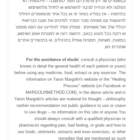
ובמאמרים של ירון מרגולין הם חומר למחשבה – פילוסופיה לא
המלצה ולא הנחייה לציבור להשתמש או לחדול מלהשתמש
בתרופות – אין במידע באתר זה או בכל אחד מהמאמרים תחליף
להיוועצות עם מומחה מוכר המכיר לפרטים את מצבו הבריאותי
הכללי שלך ושל משפחתך. מומלץ תמיד להתייעץ עם רופא מוסמך
או רוקח בכל הנוגע בכאב, הרגשה רעה או למטרות ואופן השימוש,
במזונות, משחות, תמציות ואפילו בתרגילים, או בתכשירים אחרים
שנזכרים כאן.
For the avoidance of doubt
, consult a physician (who
knows in detail the general health of each patient or yours)
before using any medicine, food, extract or any exercise. The
information on Yaron Margolin's website or the "Healing
Presses" website (on Facebook or
MARGOLINMETHOD.COM), in the above article and in
Yaron Margolin's articles are material for thought – philosophy
neither recommendation nor public guidance to use or cease
to use drugs – no information on this site or anyone You
should always consult with a qualified physician or
pharmacist regarding pain, bad feeling, or goals and how to
use foods, ointments, extracts and even exercises, or other
remedies that are mentioned as such