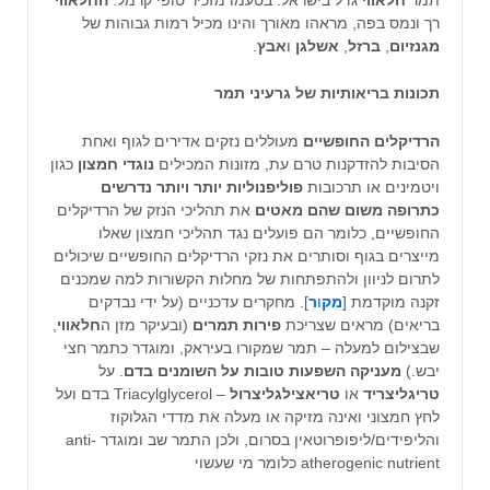
רך ונמס בפה, מראהו מאורך והינו מכיל רמות גבוהות של
מגנזיום
,
ברזל
,
אשלגן
ו
אבץ
.
תכונות בריאותיות של גרעיני תמר
הרדיקלים החופשיים
מעוללים נזקים אדירים לגוף ואחת
הסיבות להזדקנות טרם עת, מזונות המכילים
נוגדי חמצון
כגון
ויטמינים או תרכובות
פוליפנוליות יותר ויותר נדרשים
כתרופה משום שהם מאטים
את תהליכי הנזק של הרדיקלים
החופשיים, כלומר הם פועלים נגד תהליכי חמצון שאלו
מייצרים בגוף וסותרים את נזקי הרדיקלים החופשיים שיכולים
לתרום לניוון ולהתפתחות של מחלות הקשורות למה שמכנים
זקנה מוקדמת [
מק
ו
ר
]. מחקרים עדכניים (על ידי נבדקים
בריאים) מראים שצריכת
פירות תמרים
(ובעיקר מזן ה
חלאווי
,
שבצילום למעלה – תמר שמקורו בעיראק, ומוגדר כתמר חצי
יבש.)
מעניקה השפעות טובות על השומנים בדם
. על
טריגליצריד
או
טריאצילגליצרול
– Triacylglycerol בדם ועל
לחץ חמצוני ואינה מזיקה או מעלה את מדדי הגלוקוז
והליפידים/ליפופרוטאין בסרום, ולכן התמר שב ומוגדר anti-
atherogenic nutrient כלומר מי שעשוי