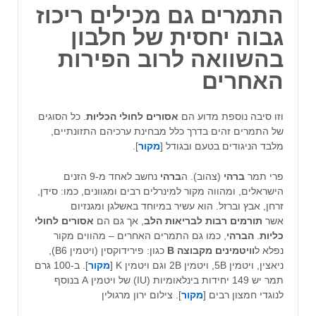
התמרים גם מכילים ריכוז
גבוה יחסית של חלבון
בהשוואה לרוב הפירות
האחרים
וזו סיבה נוספת מדוע הם
אסורים לחולי הכליות
. כל הסוגים
של התמרים זהים בדרך כלל מבחינת ערכיהם התזונתיים,
מלבד הניגודים בטעם ובגודל [
מקור
].
פרי תמר
ברהי
(צהוב). ה
ברהי
נחשב לאחד מ-9 הזנים
הישראלים, ומהווה מקור למינרלים רבים ומגוונים, כמו: סידן,
זרחן, אבץ וברזל. הוא עשיר במיוחד באשלגן ומגנזיום
אשר
תורמים רבות לבריאות הלב
, אך גם הם
אסורים לחולי
כליות
.
הברהי
, כמו גם התמרים האחרים – מהווים מקור
נפלא ל
וויטמינים מקבוצה B
כגון: פירידוקסין (ויטמין B6),
ניאצין, ויטמין 5B, ויטמין 2B וגם ויטמין K [
מקור
]. ב-100 גרם
תמר יש 149 יחידות בינלאומיות (IU) של ויטמין A בנוסף
לנוגדי חמצון רבים [
מקור
]. צילום ירון מרגולין