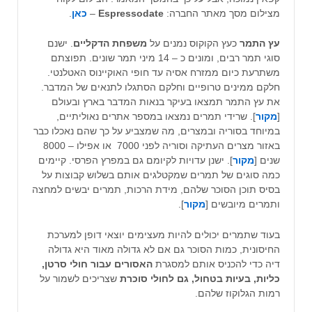
מצילום מסך מאתר החברה:
Espressodate
–
כאן
.
עץ התמר
כעץ הקוקוס נמנים על
משפחת הדקליים
. ישנם
סוגי תמר רבים, ומונים כ – 14 מיני תמר שונים. תפוצתם
משתרעת כיום ממזרח אסיה עד חופי האוקיינוס האטלנטי.
חלקם ממינים טרופיים וחלקם הסתגלו לתנאים של המדבר.
את עץ התמר תמצאו בעיקר בנאות המדבר בארץ ובעולם
[
מקור
]. שרידי תמרים נמצאו במספר אתרים נאוליתיים,
במיוחד בסוריה ובמצרים, מה שמצביע על כך שהם נאכלו כבר
באזור מצרים העתיקה וסוריה לפני 7000 או אפילו – 8000
שנים [
מקור
]. ישנן עדויות לקיומם גם במפרץ הפרסי. קיימים
כמה סוגים של תמרים שמקטלגים אותם בשלוש קבוצות על
בסיס תוכן הסוכר שלהם, מידת הרכות, תמרים יבשים למחצה
ותמרים מיובשים [
מקור
].
בעוד שתמרים יכולים להיות מעצימים יוצאי דופן למערכת
החיסונית, כמות הסוכר גם אם לא גדולה מאוד היא גדולה
דיה כדי להכניס אותם למסגרת
האסורים עבור חולי סרטן,
כליות, בעיות בטחול, גם לחולי סוכרת
שצריכים לשמור על
רמות הגלוקוז שלהם.