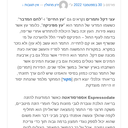
פורסם ב
30 בספטמבר 2022
ע"י
ירון מרגולין
—
אין תגובות ↓
עצי דקל ותמרים
נקראים גם "
עץ החיים
" ו-"
לחם המדבר
".
כששמו המדעי של התמר הוא "
עץ מפיניקה
", כלומר עץ אשר
נושא פירות. העץ זכה בשל היכולת להתחדש אחרי שריפה,
בדומה לעוף החול – הפיניקס לשירי הלל ולהערכה על מי
שנשרף ושב או קם לתחייה. התמר הוא עשב (לא עץ) ולא נזכר
במקרא. במקורות ההמשגה תמר לפריז והעשב שנראה כעת
מכונה שם דקל. התמר הוא היחידי אשר נכלל גם בין ארבעת
המינים אשר נוטלים בסוכות וגם בין שבעת המינים אשר
השתבחו בארץ ישראל. במשך אלפי שנים, הפירות (תמרים)
של התמר נצרכו כמזון בסיסי והאמינו שיש להם ערך תזונתי,
בריאותי וכלכלי יוצא דופן [
מקור
] המחקר מלמד שהנחת יסוד
זו הייתה מוצדקת.
Espressodate אספרסודאטה
כאשר המודעות להזנה
בריאה הולכת וגוברת לגבי מזונות בעלי חומרי הזנה מיטביים,
משקה חרצני פרי התמר (המצאה ישראלית) הוא תחליף
לקפה שהולך ונעשה אופנתי בקרב מביני דבר וזאת משום
שהוא יכול לספק נוגדי חמצון ברמה גבוה תוך כדי צריכת
קפאין נמוכה, אבל על כך בהמשך המאמר. הצילום לקוח