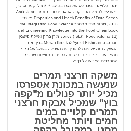
תמר קלויים
, ונמכר כשהוא מעורבב עם 5% פולי קפה וסוכר,
ומאפשר להפיק ממנו קפה או אספרסו. במאמר Antioxidant
Properties and Health Benefits of Date Seeds משנת
2016, שהוא פרק מהספר the Integrating Food Science
and Engineering Knowledge Into the Food Chain book
series (ISEKI-Food,volume 12) מורן ברוק ואיילת פישמן
הכותבים Moran Brouk & Ayelet Fishman בדקו את
המשקה הזה על מנת להעריך את הצריכה בפועל של נוגדי
חמצון על ידי צרכנים בהשוואה לקפה. התוצאות שהשיגו
המחברים הצביעו על כך ש
משקה חרצני תמרים
שנעשה במכונת אספרסו
מכיל יותר פנולים מ"קפה
בוץ" שמכיל אבקת חרצני
תמרים קלויים במים
חמים ויותר מחליטת
מסנן, כמקובל בקפה