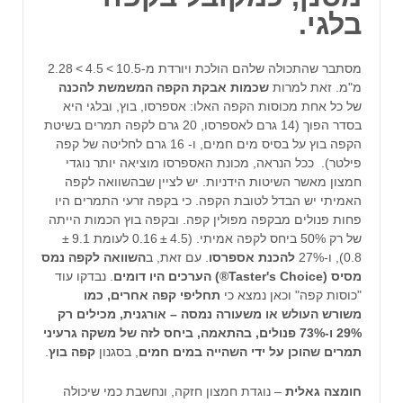
בלגי.
מסתבר שהתכולה שלהם הולכת ויורדת מ-10.5 > 4.5 > 2.28
מ"מ. זאת למרות
שכמות אבקת הקפה המשמשת להכנה
של כל אחת מכוסות הקפה האלו: אספרסו, בוץ, ובלגי היא
בסדר הפוך (14 גרם לאספרסו, 20 גרם לקפה תמרים בשיטת
הקפה בוץ על בסיס מים חמים, ו- 16 גרם לחליטה של קפה
פילטר). ככל הנראה, מכונת האספרסו מוציאה יותר נוגדי
חמצון מאשר השיטות הידניות. יש לציין שבהשוואה לקפה
האמיתי יש הבדל לטובת הקפה. כי בקפה זרעי התמרים היו
פחות פנולים מבקפה מפולין קפה. ובקפה בוץ הכמות הייתה
של רק 50% ביחס לקפה אמיתי. (4.5 ± 0.16 לעומת 9.1 ±
0.8), ו-27%
להכנת אספרסו
. עם זאת, ב
השוואה לקפה נמס
מסיס (Taster's Choice®) הערכים היו דומים
. נבדקו עוד
"כוסות קפה" וכאן נמצא כי
תחליפי קפה אחרים, כמו
משורש העולש או משעורה נמסה – אורגנית, מכילים רק
29% ו-73% פנולים, בהתאמה, ביחס לזה של משקה גרעיני
תמרים שהוכן על ידי השהייה במים חמים
, בסגנון
קפה בוץ
.
חומצה גאלית
– נוגדת חמצון חזקה, ונחשבת כמי שיכולה