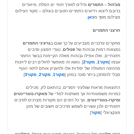
מג'הול
–
התמרים
גדלים לאורך חופי ים המלח, מיועדים
ברובם ליצוא וידועים כתמרים הטובים בעולם – מקור הצילום
מצילום מסך מ
כאן
.
חרצני התמרים
מחקרים עדכניים מצביעים על כך שגם ב
גרעיני התמרים
נמצאות רמות גבוהות של
פנולים
, נוגדי חמצון וסיבים
תזונתיים, ואלו אפילו גבוהות מאלה הקיימות בבשר התמר
עצמו [
מקור1
,
מקור2
]. נושא זה מאפשר לחולים רבים ליהנות
מההזנה המעולה של יסודות אלו ולהעניק אותם לתאי הגוף
מבלי להסתכן ביתר סוכר במזון [
מקור1
,
מקור2
,
מקור3
].
התוצאות מראות שגלעיני תמרים, בהתאם לזן, מכילים
כמויות משמעותיות אך משתנות למדי של
מאקרו-נוטריינטים
ומיקרו-נוטריינטים
, אך כל הזנים הם מקורות מצוינים לסיבים
תזונתיים ולכן עשויים לשמש מרכיבים חשובים של מזון
פונקציונלי [
מקור
].
תמר
חלאווי
גדל בישראל. בטעמו מזכיר טופי קרמל.
החלאווי