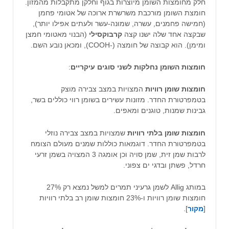
חלק מחומצות השומן מיוצרות בגוף וחלקן מתקבלות מהמזון.
חומצת השומן מורכבת משרשרת ארוכה של אטומי פחמן
(חמישה פחמנים, עשרה, שמונה-עשר ולעתים אפילו יותר),
שבקצה אחד שלה ישנו קצה
קרבוקסילי
(הבנוי מאטומי חמצן
ומימן). הוא קבוצה של חומצה (-COOH), ומכאן נובע השם.
חומצות השומן נחלקות לשני סוגים עיקריים
:
חומצות שומן רוויות
המצויות במצב צבירה מוצק
בטמפרטורת החדר. מזונות עשירים בשומן רווי כוללים בשר,
גבינות שמנות, טוגנים ומאפים.
חומצות שומן בלתי רוויות
שמצויות במצב צבירה נוזלי
בטמפרטורת החדר. דוגמאות כוללות שמנים מעולם הצומח
לרבות שמן זית, שמן סויה וכן אומגה 3 המצויה בשמן זרעי
חרדל, פשתן ובדגי ים צפוני.
במותג Allig לשמן גרעיני תמרים למשל נמצא רק 27%
חומצות שומן רוויות ו-23% חומצות שומן רב בלתי רוויות
[
מקור
].