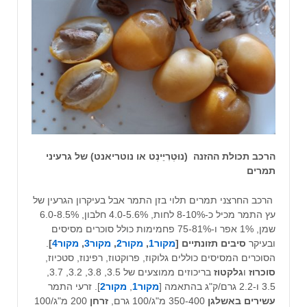
הרכב תכולת ההזנה (נוּטְרִיֵּינְט או נוטריאנט) של גרעיני
תמרים
הרכב החרצני תמרים תלוי בזן התמר אבל בעיקרון הגרעין של
עץ התמר מכיל כ-8-10% לחות, 4.0-5.6% חלבון, 6.0-8.5%
שמן, 1% אפר ו-75-81% פחמימות כולל סוכרים מסיסים
ובעיקר
סיבים תזונתיים [
מקור1
,
מקור2
,
מקור3
,
מקור4
]
.
הסוכרים המסיסים כוללים גלוקוז, פרוקטוז, רפינוז, סטכיוז,
סוכרוז
ו
גלקטוז
בריכוזים ממוצעים של 3.5, 3.8, 3.2, 3.7,
3.5 ו-2.2 גרם/ק"ג בהתאמה [
מקור1
,
מקור2
]. זרעי התמר
עשירים באשלגן
350-400 מ"ג/100 גרם,
זרחן
200 מ"ג/100