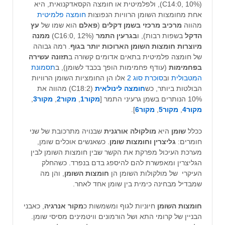
(C14:0, 10%), ולפלמיטית או חומצה הקסאדקנואית, היא
אחת מחומצות השומן הרוויות הנפוצות
חומצה פלמיטית
מהווה
מרכיב מרכזי בשמן דקלים
(
פאלם
הוא שמו של
עץ
הדקל
בשפות רבות), ו
בגרעין התמר
(C16:0, 12%)
ממנה
מיוצרות חומצות השומן הארוכות יותר בגוף
. רמה גבוהה
של חומצה פלמיטית בתאים אדומים קשורה ב
תזונה עשירה
בפחמימות
(עודף פחמימות הופך בכבד לשומן), ב
תסמונת
המטבולית
וב
סוכרת סוג 2
אלו הן החומציות השומן הרוויות
הבולטות ביותר, כש
חומצה לינולאית
(C18:2) מהווה את
10% הנותרים בשמן גרעיני התמר [
מקור1
,
מקור2
,
מקור3
,
מקור4
,
מקור5
,
מקור6
].
ככלל
שומן
היא
מולקולה אורגנית
שבנויה מתרכובת של שני
חומרים:
גליצרין
וחומצות שומן
. כשאנשים אוכלים שומן,
מערכת העיכול מפרקת את הקשר שבין חומצות השומן לבין
הגליצרין ומאפשרת להם להיספג בדם בנפרד. כשהחלק
העיקרי של מולקולות השומן הן
חומצות השומן
, והן מה
שמבדיל מבחינה כימית בין שומן אחד לאחר.
חומצות השומן
חיוניות לגוף ומשמשות כ
מקור אנרגיה
, כאבני
הבניין של קרומי התא ושל הורמונים וויטמינים מסיסי שומן.