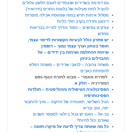
גם דמימה בשרירים שנצמדים לעצם הלשון עלולים
להוביל לתת פעילות של בלוטת התריס (תירואיד)
מסלול איתות חדש במוח שמווסת אכילה מופרזת
דיכאון וחרדה בקרב חולי כליות
עורקים גמישים – הסוד והדרך לזכייה בבריאות
מחדש
יש פתרון כולל לבעיות הקשורות לדימוי עצמי,
חוסר בטחון וערך עצמי נמוך – דופמין
שיחות ההחלמה ושיחות בין ידידים – על
ההבדלים ביניהן
משחה צהובה – לכאבי שרירים – משחת הפלא
להפחתת כאבים
לסדרת מאמרי – מבוא לתורת הגוף-נפש
המודרנית –
חלק א
הפסיכולוגיה הטיפולית וההוליסטית – תולדות
הפסיכותרפיה
הגיל השלישי, תאוותיה של הזיקנה – ואיך להתבגר
יפה, טוב ובריא
בני-על – האם יש גבול ביולוגי למספר השנים
שאדם יכול לחיות?
כל מה שאתה צריך לדעת על מיקרו-תזונה –