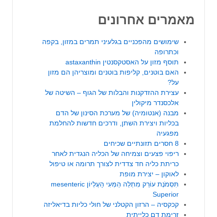
מאמרים אחרונים
שימושים מהפכניים בגלעיני תמרים במזון, בקפה
וכתרופה
תוסף מזון על האסטקסנטין astaxanthin
האם בוטנים, קליפות בוטנים ומוצריהן הם מזון
על?
עצירת ההזדקנות והבלות של הגוף – השיטה של
אלכסנדר מיקולין
מבנה (אנטומיה) של מערכת הסינון של הדם
בכליות ויצירת השתן, ודרכים חדשות להחלמת
מפגעיה
8 חסרים תזונתיים שכיחים
ריפוי פצעים וצמיחה של הכליה הנגדית לאחר
כריתת כליה חד צדדית לצורך תרומה או טיפול
לאוקון – יצירת מופת
תִּסְמֹנֶת עוֹרֵק מִתְלֵה הַמְּעִי הָעֶלְיוֹן mesenteric
Superior
קכקסיה – הרזון הקטלני של חולי כליות בדיאליזה
זרימת דם כלייתית