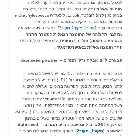
לפעול כמנגנון הגנה טבעי מפני זיהומים מיקרוביאליים.
חומצה גאלית
נחשפה כמי שנלחמת בפתוגנים שנישאים
במזון כגון קמפילובקטר, E. coli, ליסטריה и Staphylococcus
aureus, כמו גם בחיידקים שנמצאו בפה, הנקראים
סטרפטוקוקים [
מקור1
מקור2
מקור3
]. כאשר בוצעה השוואה
גם לגבי תחולתה של
החומצה הגאלית
ב
משרה התמר
(
האספרסודאטה
) מול
מיץ תפוזים
, להפתעת הכל, נמצאה
י
ותר חומצה גאלית באספרסודאטה
.
26 גרם ליום אבקת זרעי תמרים – date seed powder
אבקת זרעי תמרים נמצאה ככלי עזר יעיל שעלול להפחית
טריגליצרידים ורמות כולסטרול (LDL) בדם. יעיל במניעת
סרטן הבטן, מחלות בטן, הפרעות במעיים, ועלולה להביא
לחיסולם של תולעי הבטן ולהקל על עצירות.האבקה הזו
מפליאה ככל שמדובר בה כמזון על לספורטאי צמרת וזאת
בשל הפחתת מתח חמצוני, מצב אנטי/דלקתי, איזון נפשי
וזרוזה של בריאות נפשית (בשל תכולת האשלגן שבה) ושיפועל
של ביצועים של אנשי מחול וספורט מאוד פעילים במינון
מומלץ של
26 גרם ליום אבקת זרעי תמרים – date seed
powder
[
מקור1
,
מקור2
]. בנוסף אנשים הסובלים מבעיות