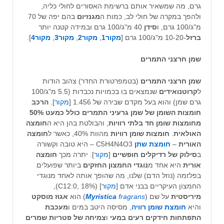
גרם, מה שמשאיר אותם ברשימת האסורים לחולי כליה,
ולהפך במקרה של חולי לב, כמות ה
מגנזיום
בהם יפה של 70
מ"ג/100 גרם, ו
סידן
40 מ"ג/100 גרם ובמידה קטנה יותר
ברזל
-10-20 מ"ג/100 גרם [
מקור1
,
מקור2
,
מקור3
,
מקור4
].
שמן חרצני התמרים
שמן חרצני התמרים
(בטמפרטורת החדר) צהוב הודות
ל
קרוטנואידים
שנמצאים בו בכמויות נכבדות (5.5 מ"ג/100
גרם שמן) והוא בעל מקדם שבירה של 1.456 [
מקור
].
הרכב
חומצות השומן של שמן גרעיני התמרים כולל כמעט 50%
מחומצות שומן חד בלתי רוויות
, והבולטת בהן היא ה
חומצה
האולאית
.
חומצות שומן רוויות
מהוות 40%, כאשר ל
חומצה
האורית
–
חומצת שתן
C5H4N4O3 – היא טובה וקשורה
ב
סילוק של רדיקלים חופשיים
[
מקור
]. יתרה מכך
חומצה
אורית
היא אחד מ
נוגדי החמצון החזקים
ביותר שפועלים
בפלזמה (נוזל הדם) שלנו, מה שהופך אותה לאחד מנוגדי
החמצון העיקריים בבני אדם [
מקור
] (C12:0, 18%),
מיריסטית
על שם (
fragrans
Myristica
) הוא
אגוז מוסקט
והיא
חומצת שומן רוויה
, מסיסה היטב במים ו
מעכבת
התפתחות חידקים רעים במעי
ו
צמיחה של פטריות שמרים