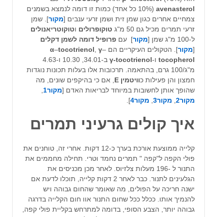
avenasterol
(10% כל אחד) כמות זו דומה לנמצא בשמנים
צמחיים אחרים כגון שמן זית ושמן זרעי ענבים [
מקור
]. שמן
זרעי תמרים מכיל גם 50 מ"ג
טוקופרולים
ו
טוקוטריאנולים
ל-100 מ"ג שמן [
מקור
] עם
פרופיל דומה לשמן דקלים
[
מקור
]. הטקולים העיקריים הם
–
γ
,
tocotrienol
–
α
tocopherol
ו-
γ-tocotrienol
ב-34.01, 10.30 ו-4.63
מ"ג/100 גרם, בהתאמה. תרכובות אלו בעלות תכונות נוגדות
חמצון והן פעילות כ
וויטמין E
, אם כי בהיקפים שונים, מה
שהופך אותן לחשובות במיוחד לבריאות האדם [
מקור1
,
מקור2
,
מקור3
,
מקור4
].
איך קולים גרעיני תמרים
קלייה ממוצעת אורכת בערך כ-12 דקות. אחרי זה, טוחנים את
פולי הקפה ל"קפה " תמרים נחמד וטרי. תחילה מחממים את
התנור ל -196 מעלות צלזיוס. לאחר מכן מכניסים את
הגלעינים לתנור. כבר לאחר 2 דקות קלייה, תוכלו לדעת אם
ישנה חריכה על הפולים, מה שאומר שהחום גבוהה ויש
להנמיך אותו. ככלל ככל שחום התנור אוו חום הקלייה בדרגה
גבוהה יותר, הצבע הסופי, בדומה למתרחש בקליית פולי קפה,