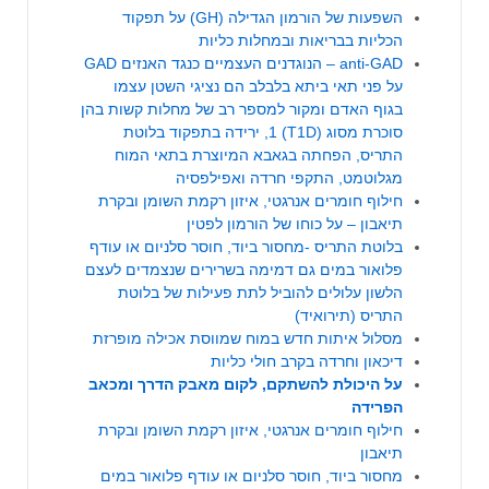
השפעות של הורמון הגדילה (GH) על תפקוד
הכליות בבריאות ובמחלות כליות
anti-GAD – הנוגדנים העצמיים כנגד האנזים GAD
על פני תאי ביתא בלבלב הם נציגי השטן עצמו
בגוף האדם ומקור למספר רב של מחלות קשות בהן
סוכרת מסוג (T1D) 1, ירידה בתפקוד בלוטת
התריס, הפחתה בגאבא המיוצרת בתאי המוח
מגלוטמט, התקפי חרדה ואפילפסיה
חילוף חומרים אנרגטי, איזון רקמת השומן ובקרת
תיאבון – על כוחו של הורמון לפטין
בלוטת התריס -מחסור ביוד, חוסר סלניום או עודף
פלואור במים גם דמימה בשרירים שנצמדים לעצם
הלשון עלולים להוביל לתת פעילות של בלוטת
התריס (תירואיד)
מסלול איתות חדש במוח שמווסת אכילה מופרזת
דיכאון וחרדה בקרב חולי כליות
על היכולת להשתקם, לקום מאבק הדרך ומכאב
הפרידה
חילוף חומרים אנרגטי, איזון רקמת השומן ובקרת
תיאבון
מחסור ביוד, חוסר סלניום או עודף פלואור במים