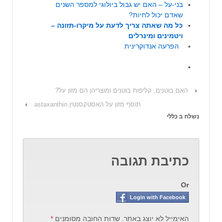
בני-על – האם יש גבול ביולוגי למספר השנים
שאדם יכול לחיות?
כל מה שאתה צריך לדעת על מיקרו-תזונה –
ויטמינים ומינרלים
הפרעה אנדוקרינית
‹
האם בוטנים, קליפות בוטנים ומוצריהן הם מזון על?
תוסף מזון על האסטקסנטין astaxanthin
›
נשלח ב
כללי
כתיבת תגובה
Or
Login with Facebook
האימייל לא יוצג באתר.
שדות החובה מסומנים
*