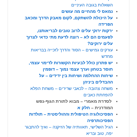
השאלות בגובה העיניים
נמאס לי מהחיים מה עושים
על היכולת להשתקם, לקום מאבק הדרך ומכאב
הפרידה
ירקות ירוקי עלים לרוב טובים לבריאותנו,
לפעמים הם לא – רוצה לדעת מתי כדאי לצרוך
עלים ירוקים?
עורקים גמישים – הסוד והדרך לזכייה בבריאות
מחדש
יש פתרון כולל לבעיות הקשורות לדימוי עצמי,
חוסר בטחון וערך עצמי נמוך – דופמין
שיחות ההחלמה ושיחות בין ידידים – על
ההבדלים ביניהן
משחה צהובה – לכאבי שרירים – משחת הפלא
להפחתת כאבים
לסדרת מאמרי – מבוא לתורת הגוף-נפש
המודרנית –
חלק א
הפסיכולוגיה הטיפולית וההוליסטית – תולדות
הפסיכותרפיה
הגיל השלישי, תאוותיה של הזיקנה – ואיך להתבגר
יפה, טוב ובריא