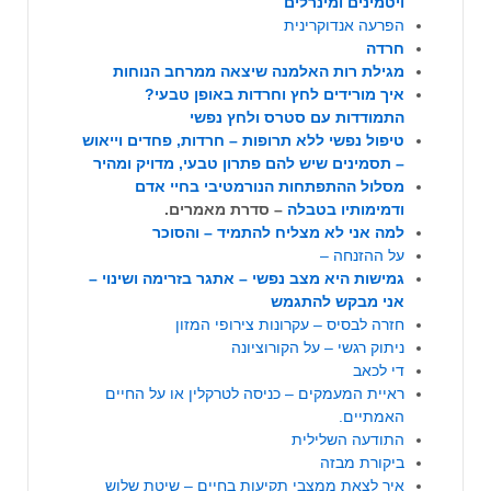
ויטמינים ומינרלים
הפרעה אנדוקרינית
חרדה
מגילת רות האלמנה שיצאה ממרחב הנוחות
איך מורידים לחץ וחרדות באופן טבעי?
התמודדות עם סטרס ולחץ נפשי
טיפול נפשי ללא תרופות – חרדות, פחדים וייאוש
– תסמינים שיש להם פתרון טבעי, מדויק ומהיר
מסלול ההתפתחות הנורמטיבי בחיי אדם
ודמימותיו בטבלה
– סדרת מאמרים.
למה אני לא מצליח להתמיד – והסוכר
על ההזנחה –
גמישות היא מצב נפשי – אתגר בזרימה ושינוי –
אני מבקש להתגמש
חזרה לבסיס – עקרונות צירופי המזון
ניתוק רגשי – על הקורוציונה
די לכאב
ראיית המעמקים – כניסה לטרקלין או על החיים
האמתיים.
התודעה השלילית
ביקורת מבזה
איך לצאת ממצבי תקיעות בחיים – שיטת שלוש