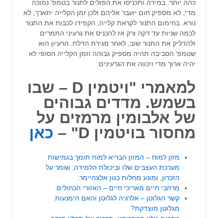
כהה יותר. במידה ותכניסו את הפולים לתנור בטמפ' נמוכה
מדי, לא מספיק חום יועבר אליהם ולכן זמן הקלייה יתארך, לא
נורא. בחימום התנור לקראת קלייה, הקפידו לכבות את התנור
לכמה שניות עד דקה ורק אז להכניס את גרעיני התמרים
ולהדליק את התנור שוב, לאחר סגירת הדלת. הרעיון הוא
שטמפ' הסביבה תהיה מספיק גבוהה וזמן הקלייה הסופי לא
יהיה ארוך מדי ויכווה את הגרעינים.
למאמרי "ויטמין D – שבו
בשמש. מדדים גבוהים
של אלבומין מרמזים על
מחסור בויטמין D" –
כאן
מזון למוח – המזון הבריא למוח תומך בגמישות
מערכת העצבים שלו וביכולת הלמידה, שומר על
הזכרון, ומונע מחלות כגון אלצהיימר.
מרחבי חיים מאריכי חיים – האזורי הכחולים
קשר הגלוטן – אלרגיה לגלוטן והאם הימנעות
מגלוטן מוצדקת?