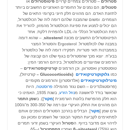
סטרולים
– סטרולים צמחיים קרויים
פיטוסטרולים
או
סטנולים
; הם נמנים על החומרים האורגניים החשובים ביותר
לתזונת האדם. הם מהווים חלק חיוני בקרומי התאים של
הצמחים. ומשום שהמבנה שלהם דומה לזה של הכולסטרול,
הם יכולים למנוע את ספיגת הכולסטרול מהמזון, להוריד את
רמת הכולסטרול הכללי וה-LDL ולהפחית דלקת. אחד
הפיטוסטרולים החשובים מכונה
sitosterol
, – שהוא דומה
במבנה שלו לכולסטרול. Ergosterol והסטרול המצוי
בממברנות תאי פטריות. תפקידו דומה לזה של כולסטרול
בבע"ח. יוצא מכך שהסטרולים בגוף שלנו הם קבוצה של
הורמונים שמיוצרים מכולסטרול, ביניהם הורמני המין:
טוסטסטרון ואסטרוגן, וכן הורמונים
קורטיקוסטרואידים
–
כמו
גלוקוקורטיקואידים
(Glucocorticoids –
קורטיזול),
מינרלוקורטיקואידים
(אלדוסטרון) והורמונים מקומיים
(פרוסטגלנדינים – השם נגזר מהמילה
פרוסטטה
, היות
שכאשר בודד לראשונה מ
נוזל הזרע
, בשנת 1935, האמינו כי
הוא חלק מהפרשת בלוטת הערמונית [
מקור
]). ב
שמן התמר
הם מהווים את החלק העיקרי עם רמה של 300-350 מ"ג/100
גרם שמן [
מקור
]. הבדלים בהרכב הסטרולים הופכים אותם
למתאימים לקביעת המקור הבוטני של השמנים ומכאן גם
לזיהוי אם מדובר בזיוף. ה
סטרול
העיקרי בשמן זרעי תמרים
הוא
(75%) ואחריו
sitosterol
–
β
קמפסטרול
ו-Δ5-