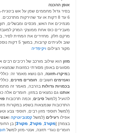
אופן
ההכנה
בסיר גדול מחממים שמן על אש בינונית-ג
מנמיכים את האש, מכסים ומבשלים, תוך כדי ערבוב עוד 35 עד 40 דקות
מרקם חלק. מחזירים את המחית לסיר, בו
שוב ולעיתים קרובות, במשך 5 דקות נוספות. מגישים עם הפטרוזיליה מעל או שמיר שנותרו.
מקור הצילום
ויקיפדיה
מזון
הוא שילוב מורכב של רכיבים רבים אש
מסווגים באופן מסורתי כמזונות שנמצאים
ב
מיקרו-תזונה
, הם נושא מאמר זה: כולל
ואנזימים
חשובים.
חומרים מזינים
, כולל
בכמויות גדולות
בהרבה, מאמר זה מתמקד
אותנו
גם נמצאים במזון. חומרים אלה כול
להועיל (למשל
סיבים
, וכמה תרכובות
פול
התרכובות שנמצאות בשפע במקורות מזון צ
(למשל תוספי מזון רבים, תוספי צבע וטע
אפילו
רעילים
(למשל
קסנוביוטיקה
ו
אנטי
בצמח) [
מקור1
,
מקור2
,
מקור3
] בן החו
חומרים נוגדי תזונה, אנטי-מזון למשל
חומ