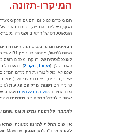
המיקרו-תזונה
.
הם
מוכרים לנו כיום והם גם חלק ממערך 
הגוף, פעילים בהנחייה, ויסות ותיאום 
הומאוסטזיס של התאים ושמירה על בריאות
ויטמינים הם מרכיבים תזונתיים חיוניים
המוח (למשל, מחסור בוויטמין
B1
אשר בה
לאנצפלופתיה של ורניקה, מצב נוירופסיכ
לאלכוהול) [
מקור1
,
מקור2
]. כמעט כל
הו
שלנו לא יכול ליצור את החומרים המזינים 
אצות, בשרים, ביצים ומוצרי חלב) יכולים
כרונית אם
דפנות עורקיהם
פגועות
(סוכ
מוח ושאר ה
מחלות הדלקתיות
) אנשים ש
אמורים לסבול ממחסור בוויטמינים ולהפגע
למאמרי על דפנות גמישות וגמישותם 
אין שום תחליף לתזונה מאוזנת, שהיא ה
להם
אומר ד"ר ג
'ואן מנסון
, Dr. JoAnn Manson, [