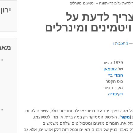
לדעת על מיקרו-תזונה – ויטמינים ומינרלים
ירון
ריך לדעת על
ויטמינים ומינרלים
—
3 תגובות ↓
מאמ
1879 הציור
של
עוסמאן
חמדי ביי
כוס הקפה
מקור הציור
ויקיפדיה
ל מה שנצרך יחד עם דפוסי אכילה ותפרוט כולל, עשויים להיות
[
מקור
]. העיסוק הממוקד רק במה בריא או מזין לכשעצמו,
תחלואה. חומרים מזינים ומטבוליטים שלהם משמשים
ק כאבני בניין של מבנים תאיים וכמקורות דלק אנושיים, אלא גם