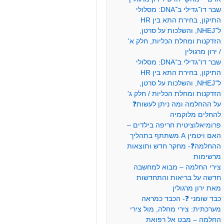
שבר דו־גדילי ב־DNA: מסלולי
התיקון, בחירת התא בין HR
ל־NHEJ, והשלכות על סרטן,
הזדקנות ומחלת הכליות, חלק א'
/ ירון מרגולין
שבר דו־גדילי ב־DNA: מסלולי
התיקון, בחירת התא בין HR
ל־NHEJ, והשלכות על סרטן,
הזדקנות ומחלת הכליות / חלק ג'
על ההחלמה ומה ניתן לעשות❓
להחלים מלוקמיה
פרומיאלוציטית חריפה בילדים –
האם ויטמין A משתתף בתהליך
ההחלמה❓- מחקר חדש ותוצאות
מרשימות
צירי החלמה – מבוא למחשבה
חדשה על בריאות והתחדשות
מאת ירון מרגולין
כבד שומני ❓- הכבד כמראה
מערכתית: צירי מחלה, מול צירי
החלמה – מבט אל רפואת