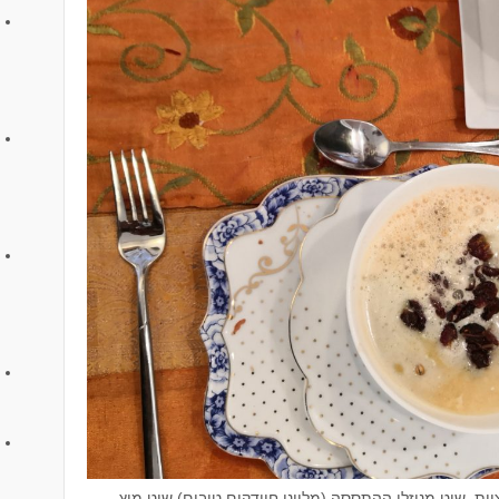
ת, שוט מנוזלי ההתססה (מליוני חיידקים טובים) שוט מיץ