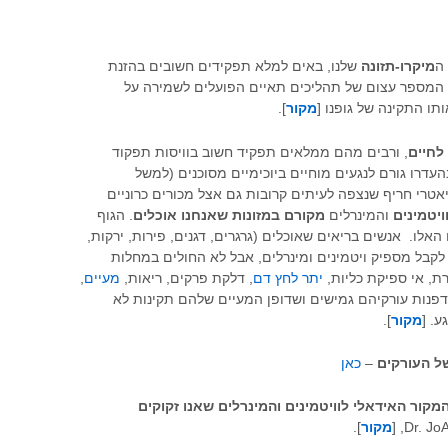
ה
מיקרו-תזונה
שלנו, באים למלא תפקידים חשובים בהזנת
של המספר עצום של תהליכים תאיים הפועלים לשמירה על
ו התקינה של גופנו [
מקור
].
 לחיים
, ורבים מהם ממלאים תפקיד חשוב בוויסות תפקוד
עדרו גורם לנגעים מוחיים ביוכימיים מסוכנים (למשל
יאטרי חריף שנצפה לעיתים קרובות גם אצל מכורים כרוניים
ויטמינים
והמינרלים
מקורם במזונות שאנחנו אוכלים
. הגוף
האלו. אנשים בריאים שאוכלים (גרגרים, דגנים, פירות, ירקות,
 לקבל מספיק ויטמינים ומינרלים, אבל לא החולים במחלות
רת, אי ספיקת כליות,
יתר לחץ דם
, דלקת פרקים, ריאות,
מעיים
,
דפנות עורקיהם גמישים ושדופן המעיים שלהם תקינות לא
. [
מקור
].
של העורקים
–
כאן
מקור האידאלי לוויטמינים והמינרלים שאנו זקוקים
מקור
].