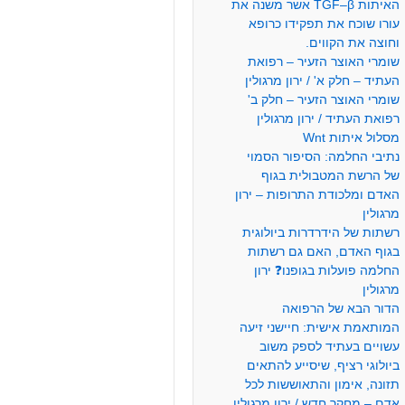
האיתות TGF–β אשר משנה את
עורו שוכח את תפקידו כרופא
וחוצה את הקווים.
שומרי האוצר הזעיר – רפואת
העתיד – חלק א' / ירון מרגולין
שומרי האוצר הזעיר – חלק ב'
רפואת העתיד / ירון מרגולין
מסלול איתות Wnt
נתיבי החלמה: הסיפור הסמוי
של הרשת המטבולית בגוף
האדם ומלכודת התרופות – ירון
מרגולין
רשתות של הידרדרות ביולוגית
בגוף האדם, האם גם רשתות
החלמה פועלות בגופנו❓ ירון
מרגולין
הדור הבא של הרפואה
המותאמת אישית: חיישני זיעה
עשויים בעתיד לספק משוב
ביולוגי רציף, שיסייע להתאים
תזונה, אימון והתאוששות לכל
אדם – מחקר חדש / ירון מרגולין