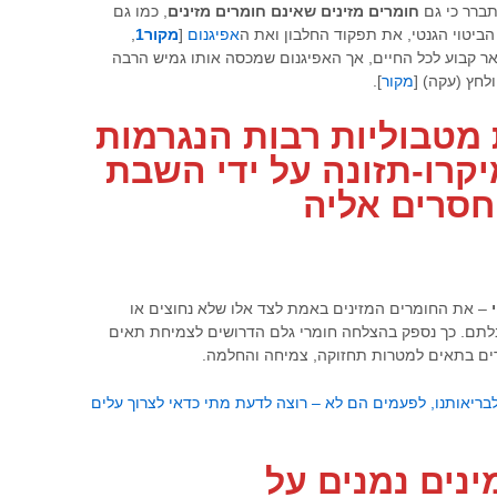
תברר כי גם
חומרים מזינים שאינם חומרים מזינים
, כמו גם
ביטוי הגנטי, את תפקוד החלבון ואת ה
אפיגנום
[
מקור1
,
אר קבוע לכל החיים, אך האפיגנום שמכסה אותו גמיש הרבה
לחץ (עקה) [
מקור
].
 מטבוליות רבות הנגרמות
יקרו-תזונה על ידי השבת
חסרים אליה
– את החומרים המזינים באמת לצד אלו שלא נחוצים או
בלתם. כך נספק בהצלחה חומרי גלם הדרושים לצמיחת תאים
ים בתאים למטרות תחזוקה, צמיחה והחלמה.
 לבריאותנו, לפעמים הם לא – רוצה לדעת מתי כדאי לצרוך עלים
נים נמנים על