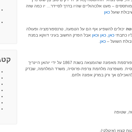
מותססים – מעט אלכוהוליים שהיו בדרך לסיידר… יו כמה שזה
יבולת שועל
כאן
טה
יכולים להשפיע אף הם על הטמעה, טרנספורמציה ופעולה
ליו כתבתי
כאן
,
כאן
ו
כאן
אבל הפרק החשוב בעיני דווקא במנת
בולת השועל –
כאן
.
קטגו
מרק אפונה – מפרי אפונים צהוב. מנה מפורסמת מאפונה שהומצאה בשנת 1867 על ידי יוהאן היינריך
רוסית. משפרצה מלחמת צרפת-פרוסיה, משרד המלחמה, שבדק
האכילם אך ורק במרק אפונה ולחם.