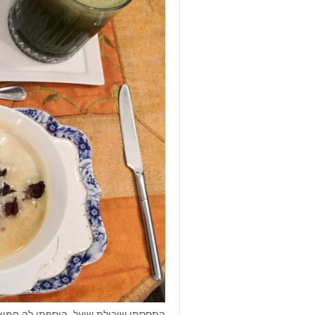
התססתי שיבולת שועל, הוספתי לה חמוציו