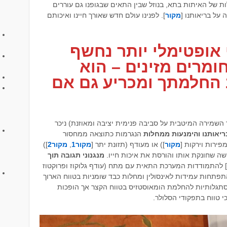
ות של האיתות בתא, בנוזל שבין התאים שבגופנו גם עוררים
על בריאותנו [
מקור
]. לפנינו עולם חדש שאורך חיינו ואיכותם
אופטימלי יותר נחשף
ומרים מזינים – הוא
החלמתך ומכריע גם אם
 השמירה המיטבית על סביבה פנימית יציבה ומאוזנת) ניכר
יאותנו והימנעות ממחלות
הנגרמות כתוצאה ממחסור
פירות וירקות [
מקור
]) או מעודף (תזונת יתר [
מקור1
,
מקור2
])
שה שחונקת אותו והורסת את איכות חייו.
מנגנוני תגובה תוך
] להתמודדות המערכת התאית עם מתח (עודף גלוקוז ופרוקטוז
פתחות עמידות לאינסולין ומחלות כבד שומניות בטווח הארוך
תגלותיות להחלמת הומאוסטזיס בטווח הקצר אך הופכות
י טווח בתפקודי הסלולר.