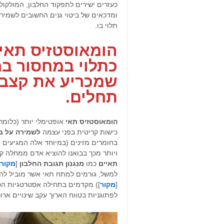
כעזרים ישירים לתפקוד החלבון, המולקול
ומדכאים של ביטוי גנים החשובים לשמירה 
תלוי בו.
הומאוסטזיס תאי
כתלוי במחסור בח
שמכריע את קצב 
תחלים.
הומאוסטזיס תאי
אופטימלי יותר (כלומר
כישות קריטית בפני עצמה
לשמירה על בר
בחומרים מזינים (במיוחד אלה המגיעים מ
ויותר מכך בבואנו להוציא אדם ממחלה ק
תאיים
כמו
מנגנון תגובת החלבון
[
מקור
למשל, גורמים למתח תאי אשר מוביל להת
[
מקור
]) מקדמים בתחילה אסטרטגיות הס
לפתוגניות בטווח הארוך עקב שינויים ארוכ