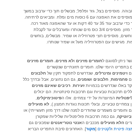
בוהה. מוסיפים בצל, גזר ופלפל; מבשלים תוך כדי ערבוב במשך
6 עד 8 דקות או עד שהירקות מתרככים. מוסיפים את האפונה עם 6 כוסות מים ומלח. ומביאים לרתיחה.
 או עד שהאפונה מאוד רכה.
מעבירים כוס אחת ממוצקי המרק למעבד מזון. מוסיפים 3/4 כוס מים שנותרו ומערבלים עד לקבלת
חשים, מוסיפים חצי פטרוזיליה או שמיר. מבשלים, בוחשים
ר ניתן לסווגם ל
חומרים מזינים
ו
לא מזינים.
חומרים
מזינים
 בתפריט היומי שלנו. חומרים תזונתיים שנקשרים
ים
ויטמינים ומינרלים
, שנדרשים לתפקוד תקין של
חלבונים
ים
פחמימות
,
חלבונים
ו
שומנים
, גם הם נחוצים, אבל ובדרך כלל
 באלו שנדרשים בכמויות
זעירות
.
רכיבים שאינם מזינים
לים תרכובות טבעיות וגם תרכובות סינתטיות. הם יכולים
יפנוליות
המיוצרות על ידי צמחים. אלו ה
פיטוכימיקלים
,
מחיים טבעיים, ובעלי תכונות נוגדות חמצון.),
לא מועילים
ם וחומרים משמרים שחודרים למנה שלנו דרך מזון תעשייתי) או
ביוטיקה
, גם כמה תרכובות פוליפנוליות שליליות שמקורן
מרים
הלא מועילים
מככבים ה
אנטי נוטריאנטים
שמכונים גם
צה פיטית
ו
לקטינים
[
מקור
]. האחרונים סיבת התפריט הבריא