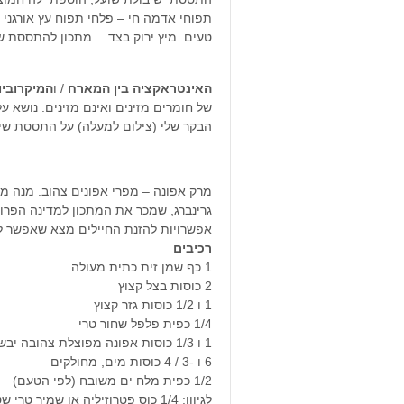
תפוחי אדמה חי – פלחי תפוח עץ אורגני 
טעים. מיץ ירוק בצד… מתכון להתססת ש
האינטראקציה בין המארח
/ ו
המיקרוביו
של חומרים מזינים ואינם מזינים. נושא ע
הבקר שלי (צילום למעלה) על התססת שי
גרינברג, שמכר את המתכון למדינה הפ
אפשרויות להזנת החיילים מצא שאפשר ל
רכיבים
1 כף שמן זית כתית מעולה
2 כוסות בצל קצוץ
1 ו 1/2 כוסות גזר קצוץ
1/4 כפית פלפל שחור טרי
1 ו 1/3 כוסות אפונה מפוצלת צהובה יבשה, שטופה
6 ו -3 / 4 כוסות מים, מחולקים
1/2 כפית מלח ים משובח (לפי הטעם)
לגיוון: 1/4 כוס פטרוזיליה או שמיר טרי שטוח קצוץ (איטלקי).