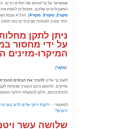
שמערער על בריאותם של חולים רבים. ה
המטבוליטים שלהם, מסוגלים לווסת את ה
מקור2
,
מקור3
,
מקור4
]. הדנ"א עצמו נש
יותר ומגיב לאותות סביבתיים כמו תזונה ו
ניתן לתקן מחלות
על ידי מחסור במ
המיקרו-מזינים ה
[
מקור
].
לשם כך עלינו
להכיר את הבסיס ההכרחי
מזיקים, ולתאם בינם והצורך שנפתח לק
ולהתרבותם, ודלק להפעלת חילוף החומר
למאמרי –
ירקות ירוקי עלים לרוב טובים
ירוקים?
שלושה עשר ויטמי