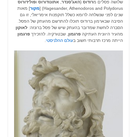
שלושה פסלים מ
רודוס
(
האג'סנדר
,
אתונודורוס
ו
פולידורוס
Hagesander, Athenodoros and Polydorus) [
מקור
] מאות
שנים לפני שנשלחה לרומא כשלל תוקפנות אימריאלי, זו גם
הסיבה שבארמון ברודוס תוכלו להתרשם מהעתק של הפסל.
הסברה לוחשת שמדובר בהעתק שיש של פסל ברונזה:
לאוקון
מהעיר היוונית העתיקה
פרגמון
, שבטורקיה. להזכירך
פרגמון
הייתה מרכז תרבותי חשוב ב
עולם ההלניסטי
.