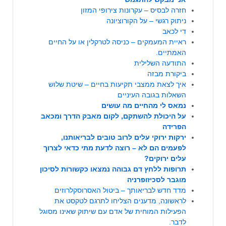
חזרה לבסיס – עקרונות צירופי המזון
ניתוק רגשי – על הקורוציונה
די לכאב
ראיית המעמקים – כניסה לטרקלין או על החיים
האמתיים.
התודעה השלילית
ביקורת מבזה
איך לצאת ממצבי תקיעות בחיים – שיטת שלוש
השאלות בגובה העיניים
נמאס לי מהחיים מה עושים
על היכולת להשתקם, לקום מאבק הדרך ומכאב
הפרידה
ירקות ירוקי עלים לרוב טובים לבריאותנו,
לפעמים הם לא – רוצה לדעת מתי כדאי לצרוך
עלים ירוקים?
תרופות ללחץ דם גבוהה נמצאו כקשורות לסיכון
מוגבר לסכיזופרניה
מדד חדש לבריאותך – ביטול האסרוסקלרוזים
לראשונה, מדענים הצליחו לתרגם לטקסט את
הפעילות המוחית של אדם עם שיתוק שאינו מסוגל
לדבר.