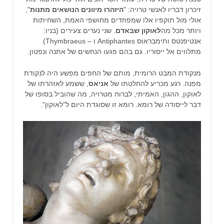
זיכרון דבריו לאנשי טרויה: "
היזהרו מיוונים הנושאים מתנות
",
אולי מול תוקפיו אלו שמפחדים מחושפי האמת, השחיתות
ויותר מכל מה
לאוקון שבאדם
. שני נערים צעירים (בניו:
אנטיפנטס ותימבראוס Antiphantes ו – Thymbraeus)
מתלווים אל ייסוריו. גם בהם פגעו הנחשים של אתנה ונפטון.
מנקודת המבט הרומית, מותם של החפים מפשע היה לנקודת
מפנה. רגע מכריע להחלטתו של
אניאס
, ששמע לאזהרתו של
לאוקון, ההגון, האמיתי, לברוח מטרויה, מה שהוביל בסופו של
דבר לייסודה של רומא. רומא זו שסוגדת היום ל"לאוקון".