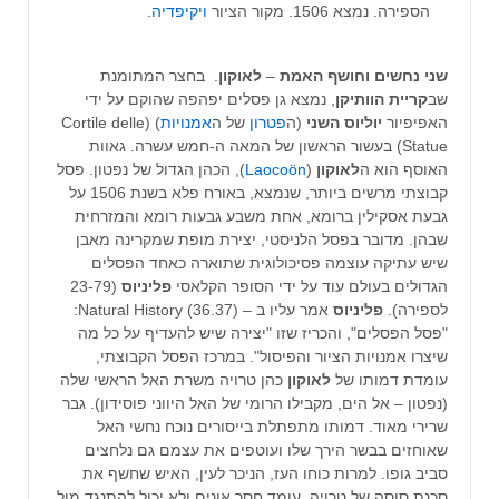
הספירה. נמצא 1506. מקור הציור
ויקיפדיה
.
שני נחשים וחושף האמת
–
לאוקון
. בחצר המתומנת
שב
קריית הוותיקן
, נמצא גן פסלים יפהפה שהוקם על ידי
האפיפיור
יוליוס השני
(ה
פטרון
של ה
אמנויות
) (Cortile delle
Statue) בעשור הראשון של המאה ה-חמש עשרה. גאוות
האוסף הוא ה
לאוקון
(
Laocoön
), הכהן הגדול של נפטון. פסל
קבוצתי מרשים ביותר, שנמצא, באורח פלא בשנת 1506 על
גבעת אסקילין ברומא, אחת משבע גבעות רומא והמזרחית
שבהן. מדובר בפסל הלניסטי, יצירת מופת שמקרינה מאבן
שיש עתיקה עוצמה פסיכולוגית שתוארה כאחד הפסלים
הגדולים בעולם עוד על ידי הסופר הקלאסי
פליניוס
(23-79
לספירה).
פליניוס
אמר עליו ב – (36.37) Natural History:
"פסל הפסלים", והכריז שזו "יצירה שיש להעדיף על כל מה
שיצרו אמנויות הציור והפיסול". במרכז הפסל הקבוצתי,
עומדת דמותו של
לאוקון
כהן טרויה משרת האל הראשי שלה
(נפטון – אל הים, מקבילו הרומי של האל היווני פוסידון). גבר
שרירי מאוד. דמותו מתפתלת בייסורים נוכח נחשי האל
שאוחזים בבשר הירך שלו ועוטפים את עצמם גם נלחצים
סביב גופו. למרות כוחו העז, הניכר לעין, האיש שחשף את
סכנת סוסה של טרויה, עומד חסר אונים ולא יכול להתנגד מול