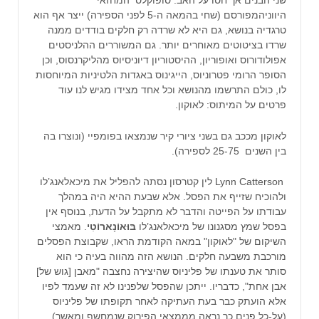
שני הבנים אך חסו על האב. סופוקלס המחזאי
היווניהמפורסם (שחי בהמאה ה-5 לפני הספירה) ייצר אף הוא
טרגדיה בנושא, גם היא לא שרדה רק חלקים בודדים ממנה
שרדו בציטוטים מאוחרים יותר. גם המשוררים ההלניסטים
אפולודורוס ואופוריון, ההיסטוריון דיוניסיוס מהליקרנסוס, וכן
הסופר הרומי פטרוניוס, הייגינוס באגדות הלטיניות המיוחסות
לו, כולם התרשמו מהנושא וכל אחד מצידו מגיש לנו עוד
פרטים על המיתוס: לאוקון.
לאוקון מככב גם בשני ציורי קיר שנמצאו בפומפיי (ונוצרו בה
בין השנים 25-75 לספירה).
Lynn Catterson לין קטרסון נסתה להפליל את מיכאלאנג’לו
ולהוכיח שזייף את הפסל. אלא שבעת ההיא היה במהלך
עבודתו על הפייטה והדבר לא מתקבל על הדעת, בנוסף אין
בפסל שמץ מסגנונו של מיכאלאנג’לו
בּוּאוֹנָארוֹטִי
. מאמצי
השיקום של "לאוקון" במאה הקודמת הראו, שקבוצת הפסלים
מורכבת משבעה חלקים. הנושא הזה מהווה בעיה כי הוא
סותר את טענתו של פליניוס שהיצירה נחצבה "מאבן [גוש של]
אבן אחת", כדבריו. ייתכן שהפסל שלפנינו לא זה שעמד לפיו
אלא הועתק כבר בעת העתיקה לאחר תקופתו של פליניוס
(על-כל פנים כך נראה מממצאי הפירוק שנמחשף ומאשר)