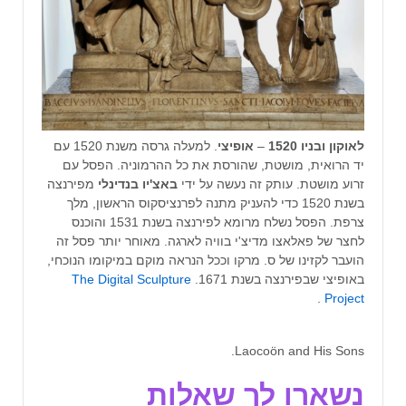
לאוקון ובניו 1520
–
אופיצי
. למעלה גרסה משנת 1520 עם
יד הרואית, מושטת, שהורסת את כל ההרמוניה. הפסל עם
זרוע מושטת. עותק זה נעשה על ידי
באצ'יו בנדינלי
מפירנצה
בשנת 1520 כדי להעניק מתנה לפרנציסקוס הראשון, מלך
צרפת. הפסל נשלח מרומא לפירנצה בשנת 1531 והוכנס
לחצר של פאלאצו מדיצ'י בוויה לארגה. מאוחר יותר פסל זה
הועבר לקזינו של ס. מרקו וככל הנראה מוקם במיקומו הנוכחי,
באופיצי שבפירנצה בשנת 1671.
The Digital Sculpture
.
Project
Laocoön and His Sons.
נשארו לך שאלות