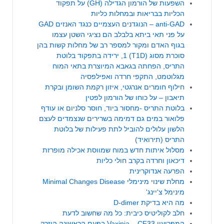
השפעות של הורמון הגדילה (GH) על תפקוד
הכליות בבריאות ובמחלות כליות
anti-GAD – הנוגדנים העצמיים כנגד האנזים GAD
על פני תאי ביתא בלבלב הם נציגי השטן עצמו
בגוף האדם ומקור למספר רב של מחלות קשות בהן
סוכרת מסוג (T1D) 1, ירידה בתפקוד בלוטת
התריס, הפחתה בגאבא המיוצרת בתאי המוח
מגלוטמט, התקפי חרדה ואפילפסיה
חילוף חומרים אנרגטי, איזון רקמת השומן ובקרת
תיאבון – על כוחו של הורמון לפטין
בלוטת התריס -מחסור ביוד, חוסר סלניום או עודף
פלואור במים גם דמימה בשרירים שנצמדים לעצם
הלשון עלולים להוביל לתת פעילות של בלוטת
התריס (תירואיד)
מסלול איתות חדש במוח שמווסת אכילה מופרזת
דיכאון וחרדה בקרב חולי כליות
הפרעה אנדוקרינית
מחלת שינוי מינימלי Minimal Changes Disease
מינימל צ'יינג'
מה היא בדיקת
-dimer
D
חלב לקוליטיס כיבית: כל מה שחשוב לדעת
המפריעון Vaxinia – CF33 בפעם הראשונה הוזרק