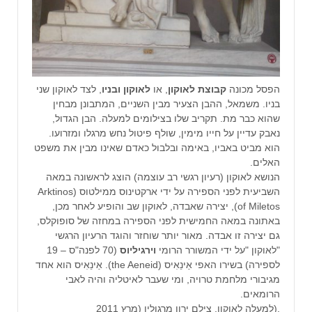
הפסל מכונה
קבוצת לאוקון
, או
לאוקון ובניו
, לצד לאוקון שני
בניו. משמאל, ההבן הצעיר מבין השניים, המתבונן מבחין
שהוא כבר מת. תקריב שלו בצילומים למעלה. הבן הגדול,
נאבק עדיין על חייו מימין, שולף פיטול נחש מרגלו ומזרועו.
הוא מביט באביו, באימה ובלבול כאדם שאינו מבין את משפט
האלים.
הנושא לאוקון (רעיון רגשי רב עוצמה) הוצג לראשונה במאה
השביעית לפני הספירה על ידי ארקטינוס ממילטוס (Arktinos
of Miletos), יצירה שאבדה, לאוקון שב והופיע לאחר מכן,
באתונה במאה החמישית לפני הספירה במחזה של סופוקלס,
גם יצירה זו אבדה. מאור יותר שוחזר והוגד הרעיון הרגשי
"לאוקון "על ידי המשורר הרומי
וירגיליוס
(70 לפנה"ס – 19
לספירה) בשירו האפי אַינֵאִיס (the Aeneid). אַינֵאִיס הוא אחד
מגיבורי מלחמת טרויה, ומי שעבר לאיטליה והיה לאבי
הרומאים.
.(למעלה לאוקון, צילם ירון מרגולין (מרץ 2011