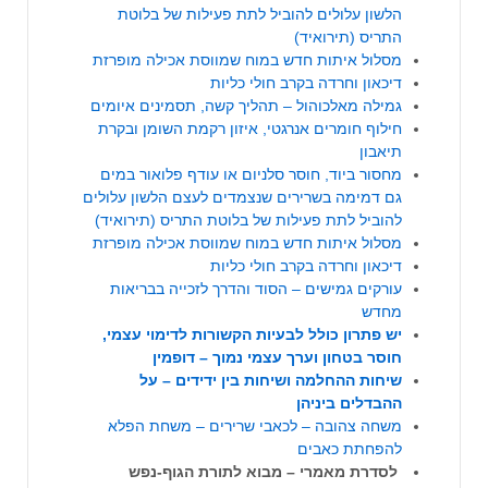
הלשון עלולים להוביל לתת פעילות של בלוטת
התריס (תירואיד)
מסלול איתות חדש במוח שמווסת אכילה מופרזת
דיכאון וחרדה בקרב חולי כליות
גמילה מאלכוהול – תהליך קשה, תסמינים איומים
חילוף חומרים אנרגטי, איזון רקמת השומן ובקרת
תיאבון
מחסור ביוד, חוסר סלניום או עודף פלואור במים
גם דמימה בשרירים שנצמדים לעצם הלשון עלולים
להוביל לתת פעילות של בלוטת התריס (תירואיד)
מסלול איתות חדש במוח שמווסת אכילה מופרזת
דיכאון וחרדה בקרב חולי כליות
עורקים גמישים – הסוד והדרך לזכייה בבריאות
מחדש
יש פתרון כולל לבעיות הקשורות לדימוי עצמי,
חוסר בטחון וערך עצמי נמוך – דופמין
שיחות ההחלמה ושיחות בין ידידים – על
ההבדלים ביניהן
משחה צהובה – לכאבי שרירים – משחת הפלא
להפחתת כאבים
לסדרת מאמרי – מבוא לתורת הגוף-נפש