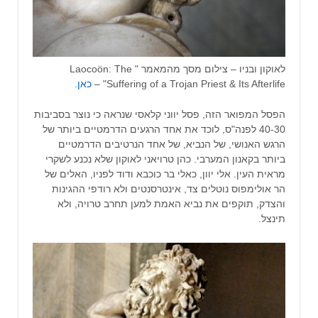
לאוקון ובניו – צילום מסך מהמאמר " Laocoön: The
Suffering of a Trojan Priest & Its Afterlife" –
כאן
.
הפסל המפואר הזה, פסל יווני קלאסי שנראה כי נוצר בסביבות
40-30 לפנה"ס, לוכד את אחד הרגעים הדרמטיים ביותר של
הרגש האנושי, של הנביא, של אחד הנרטיבים הדרמטיים
ביותר בקאנון המערבי. כהן טרויאני לאוקון שלא נכנע לשקרי
מראית העין. אלי יוון, כאלי בר כוכבא ודוד לפניו, האלים של
הר אולימפוס נוטלים צד, אינטרסנטים ולא רודפי ההגינות
והצדק, תוקפים את נביא האמת למען תחרב טרויה, ולא
תינצל.