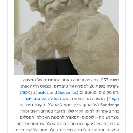
בשנת 1957 נחשפה עבודה באתר המפורסם של המערה
שקרסה בשנת 26 לספירה על
טיבריוס
, וכמעט הרגה אותו,
ע"פ טקיטוס וסואטוניוס (
Suetonius
and
Tacitus
), [
מקור1
,
מקור2
]. המערה הזו נמצאת בשטח
הווילה של
טיבריוס
ב-
Sperlonga (על החוף שבין רומא לנאפולי). הקיסר טיבריוס
בחר באתר זה למעון הקיץ שלו: מדובר במרחב רושם ופאר
עוצר נשימה – לוקסוס ותפאורה להנאות האכילה. הפסלים
סודרו בה בארבע קבוצות סביב ברכה עגולה שתפסה את רוב
המערה, והתחברה לבריכה חיצונית גדולה יותר. על אי במרכז