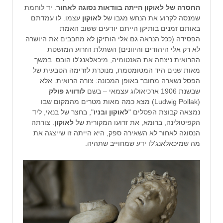
החסרה של לאוקון הייתה בוודאות נסוגה לאחור
. יד לוחמת
שמנסה לקרוע את הנחש מגבו של
לאוקון
עצמו. לו עמדתם
באותם זמנים בותיקן הייתם יודעים ששוב האמת
הפסידה (ככל הנראה גם אלי הותיקן לא מחבבים את היושרה
לא רק אלי היהודים והיוונים) השתלת הזרוע המושטת
ההרואית ניצחה את האנטומיה, מיכאלאנג'לו הובס. במשך
מאות שנים היד המטומטמת, מנוכרת לזרימה הטבעית של
הפסל נשארה מחובר באופן המכונה: צורה הרואית. אלא
שבשנת 1906 ארכיאולוג עצמאי – בשם
לודוויג פולק
(Ludwig Pollak) מצא כמה מאות מטרים מהמקום שבו
נמצאה קבוצת הפסלים "
לאוקון ובניו
", בחצר של בנאי, ליד
הקפיטולינה, ברומא, את זרועו המקורית של
לאוקון
. צורתה
הנסוגה לאחור לא השאירה ספק, היא הייתה זו שייצגה את
מה שמיכאלאנג'לו ידע שמחוייב שתהיה.