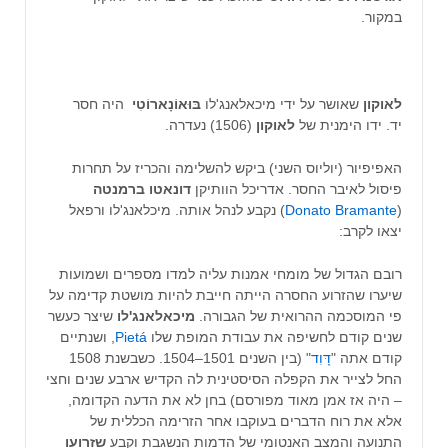
במקור.
לאוקון
שאושר על ידי מיכאלאנג'לו
בּוּאוֹנָארוֹטִי
היה חסר
יד. ידו הימנית של
לאוקון
(1506) נעדרה.
האפיפיור (יוליוס השני) ביקש להשלימה והכריז על תחרות
פיסול לאיבר החסר. אדריכל הוותיקן
דונאטו ברמנטה
(
Donato Bramante
) נקבע לנהל אותה. מיכלאנג'לו ורפאל
יצאו לקרב:
רובם הגדול של מומחי אמנות עליה למדו מספרים ושמועות
שיערו שהזרוע החסרה הייתה חייבת להיות מושטת קדימה על
פי המוסכמה ההרואית של הגבורה.
מיכאלאנג'לו
שיצר כעשר
שנים קודם לחשיפה את עבודת המופת שלו
Pietá
, ושנתיים
קודם אתה "
דָּוִד
" (בין השנים 1501–1504. כשבשנת 1508
החל לצייר את הקפלה הסיסטינית לה הקדיש ארבע שנים וחצי
– היה אז אמן מאוד מפורסם) בחן לא את הדעה הקדומה,
אלא את רוח הדברים בעוקבו אחר הזרימה הכללית של
התנועה והמצב האנטומי של הדמות הנשגבת וקבע
שזרועו