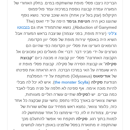
הבריכה ניצבו פסלי מופת שהשתקפו במים. בחלק האחורי של
המערה עמדה קבוצה נוספת במרכזה עמד פוליפמוס
הקיקלופ (ענק בעל עין אחת) והוא שוכב שיכור. נושא נוסף
שהוצג כאן היה
חטיפת גנימד
היפה על ידי זאוס (The
Abduction of Ganymed), נושא שהתמודד אתו גם
בנבנוטו
צ'ליני
(יצירת מופת, בפני עצמה) שניצבה בראש המערה אבל
השיא היה באוסף יצירות מופת של פסלי יוון הקדומה.
הרומאים העריצו את פסלי יוון הקדומה כפי שהיום הם
נערצים על-ידי מביני דבר. דברי אלו מועלים כאן ומכוונים אל
הקבוצה האחרונה" פסלי יוון קבוצה זו מכונה כיום "
קבוצת
סקילה
" או קבוצת הסירה של סקילה. קבוצת פסלי מופת זו
היא שעמדה על האי במרכז הברכה. היא הראתה את ספינתו
של
אודיסאוס
(Odysseus) מותקפת על ידי המפלצת
הנודעת
סקילה
(
the monster Scylla
). איש לא יכל לה מבלי
להיות מוכה אימה. אף ספינה לא חלפה על פניה מבלי לאבד
כמה גברים. יש ל
סקילה
שתיים עשרה רגליים מעוותות,
ושישה צווארים באורך בלתי נתפס; נחשי ענק שבקצה כל אחד
כזה, כלומר צוואר, נמצא ראש מפחיד עם שלוש שורות של
שיניים, צמודות זו לזו, כדי שימחצו כל אחד שמתחשק לה
למוות בתוך רגע.
סקילה
תוקפת ואי אפשר להתעלם מכך
שהתקפה זו מתוארת בפסל שלפנינו באופן דומה לנחשים