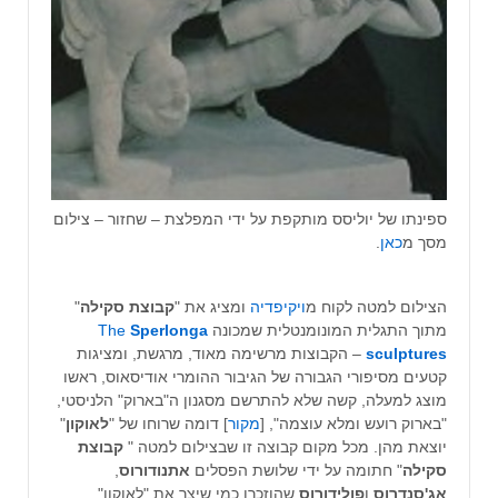
ספינתו של יוליסס מותקפת על ידי המפלצת – שחזור – צילום
מסך מ
כאן
.
הצילום למטה לקוח מ
ויקיפדיה
ומציג את "
קבוצת סקילה
"
מתוך התגלית המונומנטלית שמכונה
Sperlonga
The
sculptures
– הקבוצות מרשימה מאוד, מרגשת, ומציגות
קטעים מסיפורי הגבורה של הגיבור ההומרי אודיסאוס, ראשו
מוצג למעלה, קשה שלא להתרשם מסגנון ה"בארוק" הלניסטי,
"בארוק רועש ומלא עוצמה", [
מקור
] דומה שרוחו של "
לאוקון
"
יוצאת מהן. מכל מקום קבוצה זו שבצילום למטה "
קבוצת
סקילה
" חתומה על ידי שלושת הפסלים
אתנודורוס
,
אג'סנדרוס
ו
פולידורוס
שהוזכרו כמי שיצר את "לאוקון"