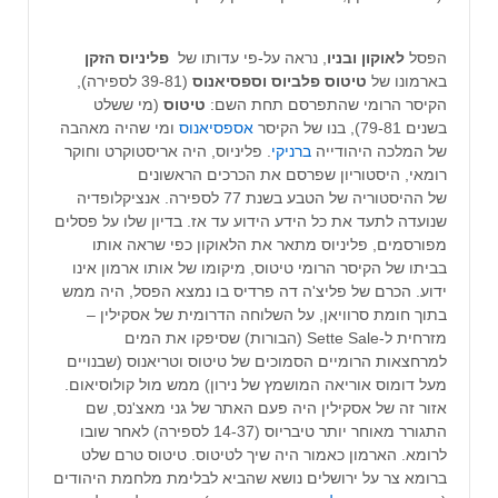
הפסל
לאוקון ובניו
, נראה על-פי עדותו של
פליניוס הזקן
בארמונו של
טיטוס פלביוס וספסיאנוס
(39-81 לספירה),
הקיסר הרומי שהתפרסם תחת השם:
טיטוס
(מי ששלט
בשנים 79-81), בנו של הקיסר
אספסיאנוס
ומי שהיה מאהבה
של המלכה היהודייה
ברניקי
. פליניוס, היה אריסטוקרט וחוקר
רומאי, היסטוריון שפרסם את הכרכים הראשונים
של ההיסטוריה של הטבע בשנת 77 לספירה. אנציקלופדיה
שנועדה לתעד את כל הידע הידוע עד אז. בדיון שלו על פסלים
מפורסמים, פליניוס מתאר את הלאוקון כפי שראה אותו
בביתו של הקיסר הרומי טיטוס, מיקומו של אותו ארמון אינו
ידוע. הכרם של פליצ'ה דה פרדיס בו נמצא הפסל, היה ממש
בתוך חומת סרוויאן, על השלוחה הדרומית של אסקילין –
מזרחית ל-Sette Sale (הבורות) שסיפקו את המים
למרחצאות הרומיים הסמוכים של טיטוס וטריאנוס (שבנויים
מעל דומוס אוריאה המושמץ של נירון) ממש מול קולוסיאום.
אזור זה של אסקילין היה פעם האתר של גני מאצ'נס, שם
התגורר מאוחר יותר טיבריוס (14-37 לספירה) לאחר שובו
לרומא. הארמון כאמור היה שיך לטיטוס. טיטוס טרם שלט
ברומא צר על ירושלים נושא שהביא לבלימת מלחמת היהודים