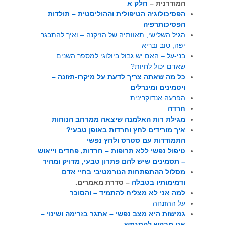
המודרנית –
חלק א
הפסיכולוגיה הטיפולית וההוליסטית – תולדות
הפסיכותרפיה
הגיל השלישי, תאוותיה של הזיקנה – ואיך להתבגר
יפה, טוב ובריא
בני-על – האם יש גבול ביולוגי למספר השנים
שאדם יכול לחיות?
כל מה שאתה צריך לדעת על מיקרו-תזונה –
ויטמינים ומינרלים
הפרעה אנדוקרינית
חרדה
מגילת רות האלמנה שיצאה ממרחב הנוחות
איך מורידים לחץ וחרדות באופן טבעי?
התמודדות עם סטרס ולחץ נפשי
טיפול נפשי ללא תרופות – חרדות, פחדים וייאוש
– תסמינים שיש להם פתרון טבעי, מדויק ומהיר
מסלול ההתפתחות הנורמטיבי בחיי אדם
ודמימותיו בטבלה
– סדרת מאמרים.
למה אני לא מצליח להתמיד – והסוכר
על ההזנחה –
גמישות היא מצב נפשי – אתגר בזרימה ושינוי –
אני מבקש להתגמש