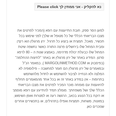
למען הסר ספק, חובת התייעצות עם רופא (המכיר לפרטים את
מצבו הבריאותי הכללי של כל מטופל או שלך) לפני שימוש בכל
תכשיר, מאכל, תמצית או ביצוע כל תרגיל. ירון מרגולין הוא רקדן
ומבית המחול שלו בירושלים פרצה התורה כאשר נחשפה שיטת
המחול שלו כבעלת יכולת מדהימה, באמצע שנות ה – 80 לרפא
סרטן. המידע באתר של ירון מרגולין או באתר "לחיצות ההחלמה"
(בפיסבוק או MARGOLINMETHOD.COM ), במאמר הנ"ל
ובמאמרים של ירון מרגולין הם חומר למחשבה – פילוסופיה לא
המלצה ולא הנחייה לציבור להשתמש או לחדול מלהשתמש
בתרופות – אין במידע באתר זה או בכל אחד מהמאמרים תחליף
להיוועצות עם מומחה מוכר המכיר לפרטים את מצבו הבריאותי
הכללי שלך ושל משפחתך. מומלץ תמיד להתייעץ עם רופא מוסמך
או רוקח בכל הנוגע בכאב, הרגשה רעה או למטרות ואופן השימוש,
במזונות, משחות, תמציות ואפילו בתרגילים, או בתכשירים אחרים
שנזכרים כאן.