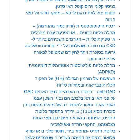
בניסוי קליני וירוס קוטל תאי סרטן.
סטרס יכול לעתים גם לרפא – מחקר חדש על תאי
המוח
רככת היפופוספטמית (זרחן נמוך מהנורמה) –
מחלת כליות כרונית – או הפרעת עצם מינרלית
אי ספיקת כליות – הגורמים השכיחים ביותר ל-
CKD הם סוכרת שנשלטת על ידי תרופות = שליטה
גרועה בסוכרת ויתר לחץ דם שמטופל לכאורה
על-ידי תרופות
מחלת כליות פוליציסטית אוטוזו
מ
לית דומיננטית
(ADPKD)
השפעות של הורמון הגדילה (GH) על תפקוד
הכליות בבריאות ובמחלות כליות
anti-GAD – הנוגדנים העצמיים כנגד האנזים GAD
על פני תאי ביתא בלבלב הם נציגי השטן עצמו
בגוף האדם ומקור למספר רב של מחלות קשות בהן
סוכרת מסוג (T1D) 1, ירידה בתפקוד בלוטת
התריס, הפחתה בגאבא המיוצרת בתאי המוח
מגלוטמט, התקפי חרדה ואפילפסיה
בלוטת התריס -מחסור ביוד, חוסר סלניום או עודף
פלואור במים גם דמימה בשרירים שנצמדים לעצם