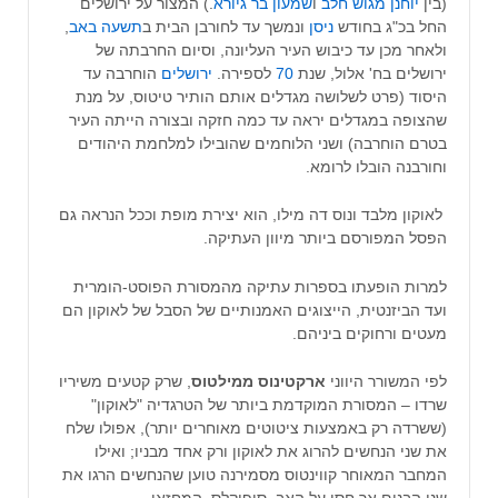
(בין
יוחנן מגוש חלב
ו
שמעון בר גיורא
.) המצור על ירושלים
החל בכ"ג בחודש
ניסן
ונמשך עד לחורבן הבית ב
תשעה באב
,
ולאחר מכן עד כיבוש העיר העליונה, וסיום החרבתה של
ירושלים בח' אלול, שנת
70
לספירה.
ירושלים
הוחרבה עד
היסוד (פרט לשלושה מגדלים אותם הותיר טיטוס, על מנת
שהצופה במגדלים יראה עד כמה חזקה ובצורה הייתה העיר
בטרם הוחרבה) ושני הלוחמים שהובילו למלחמת היהודים
וחורבנה הובלו לרומא.
לאוקון מלבד ונוס דה מילו, הוא יצירת מופת וככל הנראה גם
הפסל המפורסם ביותר מיוון העתיקה.
למרות הופעתו בספרות עתיקה מהמסורת הפוסט-הומרית
ועד הביזנטית, הייצוגים האמנותיים של הסבל של לאוקון הם
מעטים ורחוקים ביניהם.
לפי המשורר היווני
ארקטינוס ממילטוס
, שרק קטעים משיריו
שרדו – המסורת המוקדמת ביותר של הטרגדיה "לאוקון"
(ששרדה רק באמצעות ציטוטים מאוחרים יותר), אפולו שלח
את שני הנחשים להרוג את לאוקון ורק אחד מבניו; ואילו
המחבר המאוחר קווינטוס מסמירנה טוען שהנחשים הרגו את