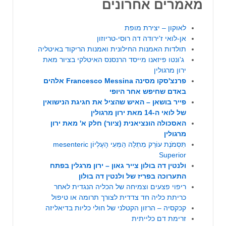
מאמרים אחרונים
לאוקון – יצירת מופת
אן-לואי ז'ירודה דה רוסי-טריוזון
תולדות האמנות החילונית ואמנות הריקוד באיטליה
ג'ונטו פיזאנו מייסד הרנסנס האיטלקי בציור מאת
ירון מרגולין
פרנצ'סקו מסינה Francesco Messina אלהים
באדם שחיפש אחר היופי
פייר בושאן – האיש שהציל את חגיגת הנישואין
של לואי ה-14 מאת ירון מרגולין
האסכולה הונציאנית (ציור) חלק א' מאת ירון
מרגולין
תִּסְמֹנֶת עוֹרֵק מִתְלֵה הַמְּעִי הָעֶלְיוֹן mesenteric
Superior
ולנטין דה בולון צייר גאון – ירון מרגלין בפתח
התערוכה בפריז של ולנטין דה בולון
ריפוי פצעים וצמיחה של הכליה הנגדית לאחר
כריתת כליה חד צדדית לצורך תרומה או טיפול
קכקסיה – הרזון הקטלני של חולי כליות בדיאליזה
זרימת דם כלייתית