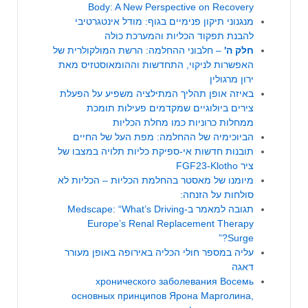
Body: A New Perspective on Recovery
מנגנוני תיקון פנימיים בגוף: מודל אינטגרטיבי
להבנת תפקוד הכליות והמערכת כולה
חלק
ה'
– חלבוני ההחלמה: הרשת המולקולרית של
האפשרות לניקוי, התחדשות וההומאוסטזיס מאת
ירון מרגולין
באיזה אופן תהליך המתילציה משפיע על הפעלת
צירים ביולוגיים שמקדמים פעילות תומכת
ממחלות כרוניות כמו מחלת הכליות
הביוכימיה של ההחלמה: מפת העל של החיים
תובנות חדשות אי-ספיקת כליות תלויה במצבו של
ציר FGF23-Klotho
מיומנו של מאסטר בהחלמת הכליות – הכליות לא
סולחות על הזנחה:
תגובה למאמר ב-Medscape: “What’s Driving
Europe’s Renal Replacement Therapy
Surge?”
עליה במספר חולי הכליה באירופה באופן מעורר
דאגה
хронического заболевания Восемь
основных принципов Ярона Марголина,