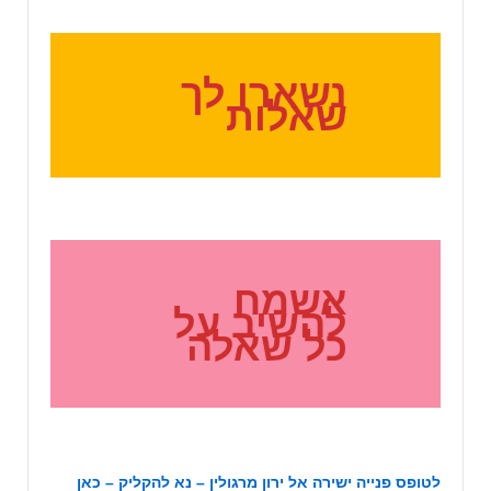
נשארו לך
שאלות
אשמח
להשיב על
כל שאלה
לטופס פנייה ישירה אל ירון מרגולין – נא להקליק –
כאן