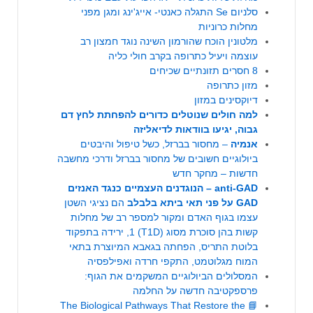
סלניום Se התגלה כאנטי- אייג'ינג ומגן מפני
מחלות כרוניות
מלטונין הוכח שהורמון השינה נוגד חמצון רב
עוצמה ויעיל כתרופה בקרב חולי כליה
8 חסרים תזונתיים שכיחים
מזון כתרופה
דיוקסינים במזון
למה חולים שנוטלים כדורים להפחתת לחץ דם
גבוה, יגיעו בוודאות לדיאליזה
אנמיה
– מחסור בברזל, כשל טיפול והיבטים
ביולוגיים חשובים של מחסור בברזל ודרכי מחשבה
חדשות – מחקר חדש
anti-GAD – הנוגדנים העצמיים כנגד האנזים
GAD על פני תאי ביתא בלבלב
הם נציגי השטן
עצמו בגוף האדם ומקור למספר רב של מחלות
קשות בהן סוכרת מסוג (T1D) 1, ירידה בתפקוד
בלוטת התריס, הפחתה בגאבא המיוצרת בתאי
המוח מגלוטמט, התקפי חרדה ואפילפסיה
המסלולים הביולוגיים המשקמים את הגוף:
פרספקטיבה חדשה על החלמה
📘 The Biological Pathways That Restore the