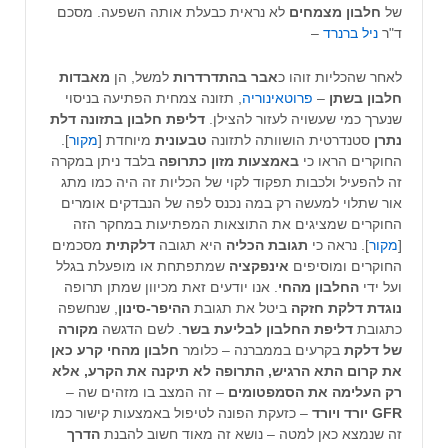
של
חלבון מצמחים
לא נראית כבעלת אותה השפעה. מסכם
ד"ר
ניל ברנרד
–
לאחר שהכליות זוהו כ
אבר בהתדרדרות
למשל, הן
מאבדות
חלבון בשתן
–
פרוטאינוריה
, תזונה צמחית הפתיעה בניסוי
שנערך כמי שעשויה לעזור להצילן.
דליפת חלבון בתזונה דלת
נתרן
סטנדרטית הושוותה לתזונה
טבעונית
מיוחדת [
מקור
].
החוקרים הראו כי
באמצעות מזון כתרופה
בלבד ניתן במקרה
זה להפעיל ולכבות תפקוד לקוי של הכליות זה היה כמו מתג
אור שתלוי למעשה רק במה נכנס לפה של הנבדקים אומרים
החוקרים שמציגים את התוצאות המפתיעות במחקר הזה
[
מקור
]. נראה כי
תגובת הכליה
היא תגובה
דלקתית
מסכמים
החוקרים ומוסיפים
אינפקציה
שמתפתחת או מופעלת בגלל
ועל ידי
החלבון מהחי
. אנו יודעים זאת מכיוון שמתן תרופה
נוגדת דלקת חזקה
ביטל את תגובת
ההיפר-סינון
, שנחשפה
כתגובת
דליפת החלבון לבליעת בשר
. לשם הדגשה
מקורה
של דלקת
בקרעים בממברנה – כלומר
חלבון מהחי קרע כאן
את קרום התא הרגיש, התרופה לא תיקנה את הקרע, אלא
רק העלימה את הסמפטומים
– זה המצב בו מזהים שה –
GFR
יורד
ויורד
– כזעקת הפונה לטיפול באמצעות קישור כמו
זה שנמצא כאן למטה – נושא זה מאוד חשוב להבנת
הדרך