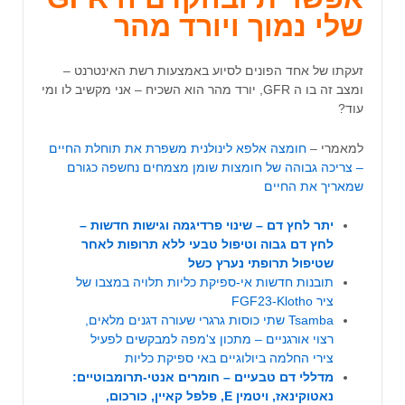
שלי נמוך ויורד מהר
זעקתו של אחד הפונים לסיוע באמצעות רשת האינטרנט –
ומצב זה בו ה GFR, יורד מהר הוא השכיח – אני מקשיב לו ומי
עוד?
למאמרי –
חומצה אלפא לינולנית משפרת את תוחלת החיים
– צריכה גבוהה של חומצות שומן מצמחים נחשפה כגורם
שמאריך את החיים
יתר לחץ דם – שינוי פרדיגמה וגישות חדשות –
לחץ דם גבוה וטיפול טבעי ללא תרופות לאחר
שטיפול תרופתי נערץ כשל
תובנות חדשות אי-ספיקת כליות תלויה במצבו של
ציר FGF23-Klotho
Tsamba שתי כוסות גרגרי שעורה דגנים מלאים,
רצוי אורגניים – מתכון צ'מפה למבקשים לפעיל
צירי החלמה ביולוגיים באי ספיקת כליות
מדללי דם טבעיים – חומרים אנטי-תרומבוטיים:
נאטוקינאז, ויטמין E, פלפל קאיין, כורכום,