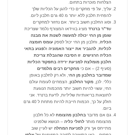
הצלחות מוכרות בתחום.
עליך, על פי מחקרים כדי להגן על הכליות שלך
להפחית חלבון ללא יותר מ 40 גרם חלבון ליום.
וסוג החלבון חשוב ביותר. אם נחזור למחקרים
ש
ד"ר ברנרד
מציג בווידאו המצורף נלמד שצריכת
שומן מן החי יכולה למעשה לשנות את מבנה
הכליה
, וחלבון מן החי יכול לספק
עומס חומצה
לכליות
,
להגביר את ייצור האמוניה
ול
פגוע בתאי
הכליה הרגישים
.
זו הסיבה שהגבלת צריכת
חלבון מומלצת למניעת ירידה בתפקוד הכליות
(סעיף 2) – אם כי
מחקרים רבים מלמדים
שמדובר בחלבון מן הח
י, ולא רק לחלבון באופן
כללי. לכן,
מקור החלבון
, הצמחים לעומת עולם
החי, עשוי להיות חשוב יותר מהכמות הנוגעת
לתוצאות בריאותיות שליליות, לדעת ברנרד. אני
חולק על כך, הכמות חייבת להיות מתחת ל 40 גרם
ביום.
גם אם מדובר
בחלבון מהצומח
לא כל חלבון
מהצומח מותר
לחולי כליה
– הנושא שלפנינו
מתייחס אך ורק
למניעת המחלה
יש לעיין שוב
בפתיח – כאן התשובה לסיבה המזעזעת של
אלפי