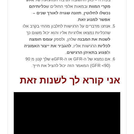
מקרי המוות
ובמאות אלפי החולים ש
כליותיהם
נכשלו לחלוטין
,
תזונה שגויה לאורך שנים –
אפשר למנוע זאת
.
אנחנו מדברים על הרגישות לחלבון מהחי בקרב אלו
שהכליות נמצאו אלרגיות אליו והוא יכול משום כך
לשנות את המבנה
שלהן, ולספק
עומס חומצה
לכליות
הרגישות אליו,
להגביר את ייצור האמוניה
ול
פגוע בתאיהן הרגישים
.
אם נמצא של ה-GFR או ה-eGFR שלך קטן מ 90
(GFR <90) המאמר הזה יכול להציל את חייך.
אני קורא לך לשנות זאת