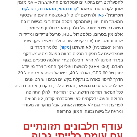
ל
הפעלת צירים ביולוגיים שמקדמים התאוששות – אני מזמין
אותך לקרוא את המאמר "
קרום התא, הממברנה, והדלקת
הכרונית
"-
כאן
ולהירשם לטיפול באמצעות ההפניה שבסוף
המאמר הזה. יצוין שהמחקר מסכם ומזהיר כי בגישה זו בה
נעשה רק שינוי תזונה של חלבון מהחי לחלבון מהצומח,
אלבומין בסרום
,
כולסטרול HDL
,
טריגליצרידים
ומדידות
אנתרופומטריות (עובי קיפול עור התלת ראשי והיקף שרירי
הזרוע האמצעית)
לא השתנו
[
מקור
]. כלומר המדדים
שמצביעים על תפקוד הכליה בהווה בפועל מה שמשתקף
במדד הסינון לא הראו הפעלת צירי החלמה טבעיים בגוף
האדם. (GFR <90) למעשה ואולי אף החמיר וירד מי יודע
יתכן של GFR 60, ואח"כ ל 40, בישראל כשהוא מתחת ל 30.
הדרך לריפוי בארה"ב נתקלת בקשיים רבים ויש הטוענים
אפילו שהיא
טרם נמצאה
, והסיבה לכך, נחקרת, אותה דרושה
ככל הנראה תודעה חדשה. שינוי תודעתי. להלן התרופה
החזקה והאנטי דלקתית כפי שהסברתי קודם, לא הביאה
לפריצת דרך וגם לא אפשרה אותה. אבל מחקר זה מעודד
ומראה על גישה נכונה.
המזון
כתרופה
.
עודף חלבונים תזונתיים
עם עומס כלייתי גבוה