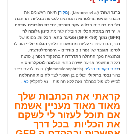
ברנר ושות
' (Brenner
et al
). [
מקור
] תיארו ראשונים את
מנגנוני
ההיפר-פילטרציה
הגורמים ל
פגיעה בכליות
.
הרחבת
כלי דם כרוניים בכליה עקב סוכרת
,
צריכת חלבונים עודפת
או י
רידה במסת הכליות
הובילה לגרימת
סינון גלומרולרי
(GFR) נמוך (GFR <90) ופגיעה בתאי הכליות
. בסופו של
דבר, הם חשפו כי עליות מתמשכות ב
לחץ הגלומרולרי
הובילו
לסינון מוגבר
של
נפרונים בודדים
–
היפרפילטרציה
,
וכתוצאה מכך התחלה
התדרדרות
בתפקוד
הנפרון
, פרצה
דלקת ונחשפה פגיעה ישירה בתאי ה
גלומרולוסקלרוזיס
=
ד
לקת פקעיות הכליה
(glomerulonephritis). רוצה לדעת כיצד
צרור
נבטי ברוקולי
יכולים בן השאר לצד
לחיצות ההחלמה
לסייע לטיפול במחלה זאת ללא תרופות – נא להקליק
כאן
.
קראתי את הכתבות שלך
מאוד מאוד מעניין אשמח
אם תוכל לעזור לי לשקם
את הכליות בכל דרך
אפשרית ובהקדם ה GFR