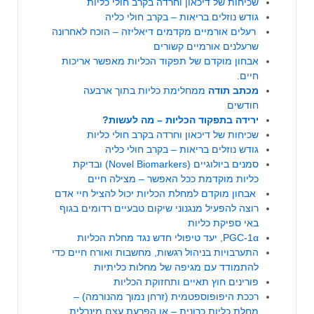
שכיחות של דיכאון וחרדה בקרב חולי כליות
גודש נוזלים בריאות – בקרב חולי כליה
רעלים אורמיים מקדמים דיאליזה – הוכח לאחרונה
שרעלנים אורמיים קשורים
אבחון מוקדם של תפקוד הכליות מאפשר אריכות
חיים
.
מכתב תודה
ממחלימת כליות בתוך ארבעה
חודשים
ירידה בתפקוד הכליות – מה לעשות?
שכיחות של דיכאון וחרדה בקרב חולי כליות
גודש נוזלים בריאות – בקרב חולי כליה
סמנים ביולוגיים (Novel Biomarkers) ובדיקת
כליות מוקדמת ככל האפשר – מצילה חיים
אבחון מוקדם למחלת הכליות יכול להציל חיי אדם
רוצה להפעיל מנגנוני שיקום טבעיים רדומים בגוף
באי ספיקת כליות
PGC-1α, יעד טיפולי חדש נגד מחלת הכליות
התערבויות בניהול רגשות, מחשבות ואורח חיים כדי
להתמודד עם מגיפה של מחלות כליתיות
פורינים חוץ תאיים ותחזוקת הכליות
רככת היפופוספטמית (זרחן נמוך מהנורמה) –
מחלת כליות כרונית – או הפרעת עצם מינרלית