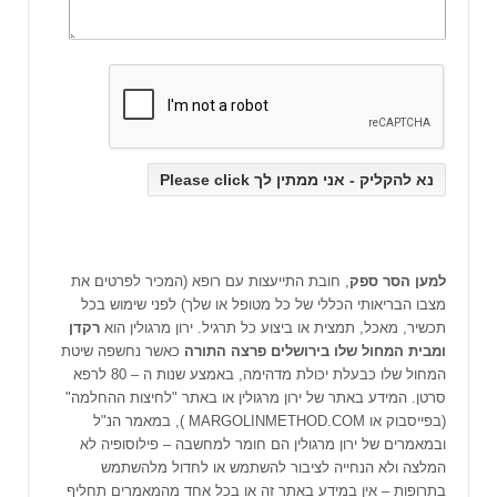
למען
הסר
ספק
, חובת התייעצות עם רופא (המכיר לפרטים את
מצבו הבריאותי הכללי של כל מטופל או שלך) לפני שימוש בכל
תכשיר, מאכל, תמצית או ביצוע כל תרגיל. ירון מרגולין הוא
רקדן
ומבית המחול שלו בירושלים פרצה התורה
כאשר נחשפה שיטת
המחול שלו כבעלת יכולת מדהימה, באמצע שנות ה – 80 לרפא
סרטן. המידע באתר של ירון מרגולין או באתר "לחיצות ההחלמה"
(בפייסבוק או MARGOLINMETHOD.COM ), במאמר הנ"ל
ובמאמרים של ירון מרגולין הם חומר למחשבה – פילוסופיה לא
המלצה ולא הנחייה לציבור להשתמש או לחדול מלהשתמש
בתרופות – אין במידע באתר זה או בכל אחד מהמאמרים תחליף