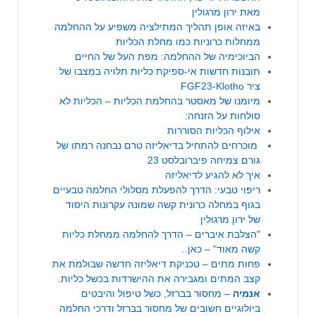
מאת ירון מרגולין
באיזה אופן תהליך המתילציה משפיע על ההחלמה
ממחלות כרוניות כמו מחלת הכליות
הביוכימיה של ההחלמה: מפת העל של החיים
תובנות חדשות אי-ספיקת כליות תלויה במצבו של
ציר FGF23-Klotho
מיומנו של מאסטר בהחלמת הכליות – הכליות לא
סולחות על הזנחה:
אילוף הכליות הסוררות
מוכרחים להתחיל בדיאליזה טרם נבחנה רמתו של
גורם צמיחה פיברובלסט 23
איך לא להגיע לדיאליזה
ריפוי טבעי: הדרך להפעלת מסלולי החלמה טבעיים
בגוף במחלה כרונית קשה שמונה עקרונות היסוד
של ירון מרגולין
"
הצלבת איברים – הדרך להחלמה ממחלת כליות
קשה מאוד
" –
כאן
..
פחות מתים – טכניקת דיאליזה חדשה שבולמת את
קצב המתים ומגבירה את ההישרדות בכשל כליות.
אנמיה
– מחסור בברזל, כשל טיפול והיבטים
ביולוגיים חשובים של מחסור בברזל ודרכי החלמה