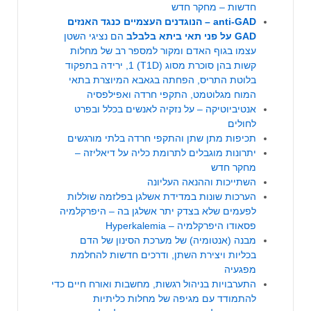
חדשות – מחקר חדש
anti-GAD – הנוגדנים העצמיים כנגד האנזים
GAD על פני תאי ביתא בלבלב
הם נציגי השטן
עצמו בגוף האדם ומקור למספר רב של מחלות
קשות בהן סוכרת מסוג (T1D) 1, ירידה בתפקוד
בלוטת התריס, הפחתה בגאבא המיוצרת בתאי
המוח מגלוטמט, התקפי חרדה ואפילפסיה
אנטיביוטיקה – על נזקיה לאנשים בכלל ובפרט
לחולים
תכיפות מתן שתן והתקפי חרדה בלתי מורגשים
יתרונות מוגבלים לתרומת כליה על דיאליזה –
מחקר חדש
השתייכות וההנאה העליונה
הערכות שונות במדידת אשלגן בפלזמה שוללות
לפעמים שלא בצדק יתר אשלגן בה – היפרקלמיה
פסאודו היפרקלמיה – Hyperkalemia
מבנה (אנטומיה) של מערכת הסינון של הדם
בכליות ויצירת השתן, ודרכים חדשות להחלמת
מפגעיה
התערבויות בניהול רגשות, מחשבות ואורח חיים כדי
להתמודד עם מגיפה של מחלות כליתיות