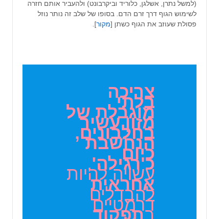
(למשל נתרן, אשלגן, כלוריד וביקרבונט) ולהעביר אותם חזרה
לשימוש הגוף דרך זרם הדם. בסופו של שלב זה נותר נוזל
פסולת שעוזב את הגוף כשתן [
מקור
].
צריכה
בלתי
מוגבלת של
מזון עשיר
בחלבונים,
הנחשבת
כיום
כ'רגילה'
,
עשויה להיות
אחראית
להבדלים
דרמטיים
ב
תפקוד