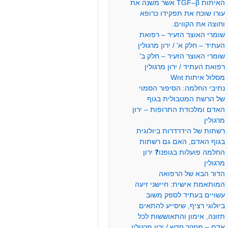
האיתות TGF–β אשר משנה את
עורו שוכח את תפקידו כרופא
וחוצה את הקווים.
שומרי האוצר הזעיר – רפואת
העתיד – חלק א' / ירון מרגולין
שומרי האוצר הזעיר – חלק ב'
רפואת העתיד / ירון מרגולין
מסלול איתות Wnt
נתיבי החלמה: הסיפור הסמוי
של הרשת המטבולית בגוף
האדם ומלכודת התרופות – ירון
מרגולין
רשתות של הידרדרות ביולוגית
בגוף האדם, האם גם רשתות
החלמה פועלות בגופנו❓ ירון
מרגולין
הדור הבא של הרפואה
המותאמת אישית: חיישני זיעה
עשויים בעתיד לספק משוב
ביולוגי רציף, שיסייע להתאים
תזונה, אימון והתאוששות לכל
אדם – מחקר חדש / ירון מרגולין