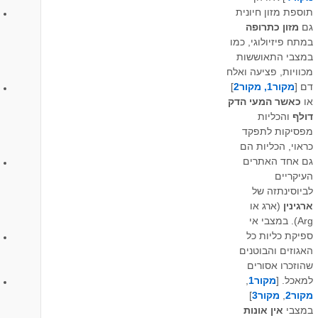
תוספת מזון חיונית
גם
מזון כתרופה
במתח פיזיולוגי, כמו
במצבי התאוששות
מכוויות, פציעה ואלח
דם [
מקור1,
מקור2
]
או
כאשר המעי הדק
דולף
והכליות
מפסיקות לתפקד
כראוי, הכליות הם
גם אחד האתרים
העיקריים
לביוסינתזה של
ארגינין
(ארג או
Arg). במצבי אי
ספיקת כליות כל
האגוזים והבוטנים
שהוזכרו אסורים
למאכל. [
מקור1
,
מקור2
,
מקור3
]
במצבי
אין אונות