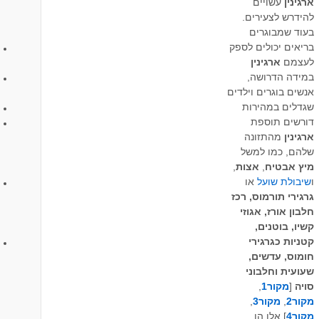
ארגינין
עשויים
להידרש לצעירים.
בעוד שמבוגרים
בריאים יכולים לספק
לעצמם
ארגינין
במידה הדרושה,
אנשים בוגרים וילדים
שגדלים במהירות
דורשים תוספת
ארגינין
מהתזונה
שלהם, כמו למשל
מיץ אבטיח
,
אצות
,
ו
שיבולת שועל
או
גרגירי תורמוס, רכז
חלבון אורז, אגוזי
קשיו, בוטנים,
קטניות כגרגירי
חומוס, עדשים,
שעועית וחלבוני
סויה
[
מקור1
,
מקור2
,
מקור3
,
מקור4
] אלו הן