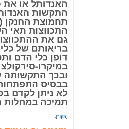
האנדותל או את כש
התקשות האנדותל
התכווצות תאי ה
גם את ההתכווצו
בריאותם של כלי
דופן כלי הדם ות
במיקרו-סירקולצי
ובכך התקשותה ש
בבסיס התפתחות 
לא ניתן לקדם בפ
תמיכה במחלות ה
[
מקור
].