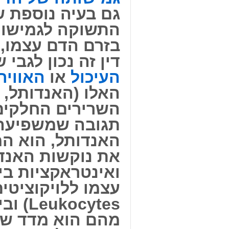
גם בעיה נוספת 
התשוקה לגמישו
בזרם הדם עצמו,
דין זה נכון לגבי
העיכול
או
האוויר
האלו (האנדותל, 
השרירים החלקים
תגובה שמשפיעה ב
האנדותל, הוא ה
את נוקשות האנדו
ואינטראקציות בי
עצמו ללויקוציטים
ocytes
מהם הוא מדד ש