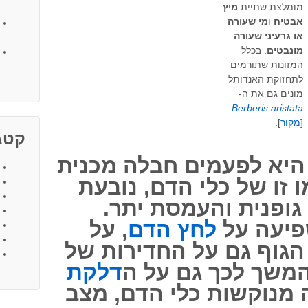
מומלצת שתיית
מיץ
אבטיח
ו
מי שעורה
או גרעיני שעורה
מונבטים
. בכלל
המזונות שתורמים
לתחזוקת האנדותל
מונים גם את ה-
Berberis aristata
[
מקור
].
קטגו
היא לפעמים חבלה מכנית
 זו של כלי הדם, נובעת
ופנית והעמסת יתר.
פיעה על
לחץ הדם
, על
הגוף גם על החדירות של
משך לכך גם על ה
דלקת
 מנוקשות כלי הדם, מצב