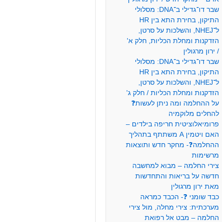
שבר דו־גדילי ב־DNA: מסלולי
התיקון, בחירת התא בין HR
ל־NHEJ, והשלכות על סרטן,
הזדקנות ומחלת הכליות, חלק א'
/ ירון מרגולין
שבר דו־גדילי ב־DNA: מסלולי
התיקון, בחירת התא בין HR
ל־NHEJ, והשלכות על סרטן,
הזדקנות ומחלת הכליות / חלק ג'
על ההחלמה ומה ניתן לעשות❓
להחלים מלוקמיה
פרומיאלוציטית חריפה בילדים –
האם ויטמין A משתתף בתהליך
ההחלמה❓- מחקר חדש ותוצאות
מרשימות
צירי החלמה – מבוא למחשבה
חדשה על בריאות והתחדשות
מאת ירון מרגולין
כבד שומני ❓- הכבד כמראה
מערכתית: צירי מחלה, מול צירי
החלמה – מבט אל רפואת