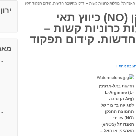
ירון
תחמוצת החנקן (NO) כיווץ תאי
ת כרוניות קשות –
דשות. קידום תפקוד
מאמ
גובה אחת ↓
חריגות בא
ל-ארגינין
L-Arginine (L-
Arg) הן סיבה
לפגיעה בייצור
של
תחמוצת החנקן
(
NO
)
על ידי
האנדותל
(
eNOS
)
ה
ארגינין
או ה
אל –