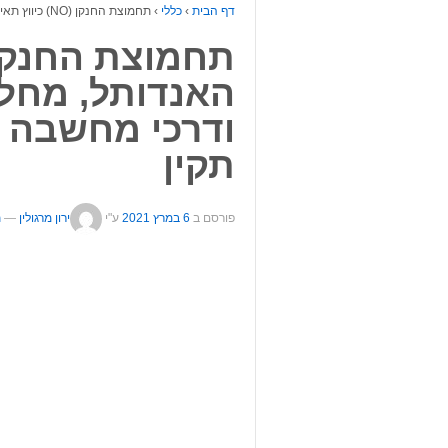
דף הבית
›
כללי
›
תחמוצת החנקן (NO) כיווץ תאי האנדותל, מחלות כרוניות קשות – ודרכי מחשבה חדשות. קידום תפקוד תקין
האנדותל, מחלו
ודרכי מחשבה ח
תקין
פורסם ב
6 במרץ 2021
ע"י
ירון מרגולין
—
ת