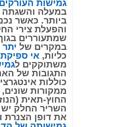
גמישות העורקים
במעלה והשגתה ש
ביותר. כאשר נכנ
והפעלת צירי החל
שמתעוררים בגוף 
במקרים של
יתר 
כליות,
אי ספיקת 
משתוקקים ל
גמיש
התגובות של האנ
כוללות אינטגרצי
ממקורות שונים, 
החוץ-תאית (הנוז
השריר החלק יש 
את דופן הצנרת ו
גמישותה של הדופ