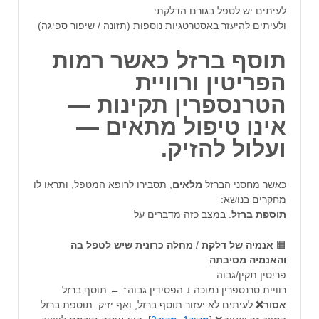
לעיתים יש לטפל בגורם הדלקתי
ולעיתים להיעזר באסטרטגיות נוספות (תזונה / שיפור ספיגה)
תוסף ברזל כאשר רמות
הפריטין ורוויית
הטרנספרין תקינות —
אינו טיפול מתאים —
ועלול להזיק.
כאשר מחסני הברזל
מלאים
, תסבירו לרופא המטפל, ותראו לו
מחקרים בנושא:
תוספת
ברזל
. במצב כזה מדברים על
🟧
אנמיה
של
דלקת
/
מחלה
כרונית שיש לטפל בה
והאנמיה מסיבתה
פריטין תקין/גבוה
רוויית טרנספרין נמוכה ↓ הפסידין גבוה↑
←
תוסף ברזל
אסור❌
לעיתים לא יעזור תוסף ברזל, ואף יזיק. תוספת ברזל