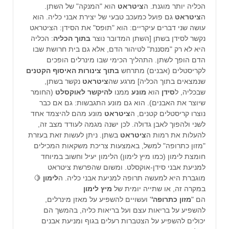
הכליה יותר מוגנת. ה
ציטראט
הוא "המנקה" של השתן.
ה
ציטראט
גם פועל כמעכב טבעי של יצירת אבני כליה. הוא
עושה שני דברים עיקריים: הוא "תופס" את הסידן: הציטראט
נקשר לסידן בשתן [השתן המדובר נוצר
בתוך
הכליה
: הכליה
היא לא רק "מסננת" לטיהור הדם, אלא גם בית חרושת שבו
הדם הופך לשתן. התהליך הכימי שבו מינרלים הופכים
לקריסטלים (אבנים) מתרחש
בתוך
צינורות
האיסוף
הקטנים
שנמצאים בתוך הכליה] מרגע שה
ציטראט
נקשר בשתן,
שבכליה, ל
סידן
הוא
מונע
ממנו
להיקשר
לאוקסלט
(החומר
שיוצר את האבנים). הוא גם מונע התגבשות: גם אם כבר
נוצרו קריסטלים קטנים, ה
ציטראט
מונע מהם להיצמד אחד
לשני ולהפוך לאבן גדולה. לכן ישנה מגמה לעודד מצב זה,
להעלות את רמות ה
ציטראט
בשתן. ניתן לעשות זאת בעזרת
"מזון כתרופה" למשל, באמצעות צריכת משקאות המכילים
חומצת לימון (כמו מיץ לימון) הלימון יעיל וחשוב במיוחד
למניעת אבני סידן-אוקסלט. ומשום שהפרשת ציטראט
מוגברת היא למעשה תרופה למניעת אבני כליה. ה
לימון
🍋
במקרה זה, או שתייה יומית של
מיץ
לימון
הם "
מזון
כתרופה'
' ועשויים להשפיע על מאזן מינרלים,
להשפיע על בריאות עצם ועל בריאות כליה, בהמשך הם
יכולים להשפיע על הצטברות רעלים בגוף ומניעת אבנים