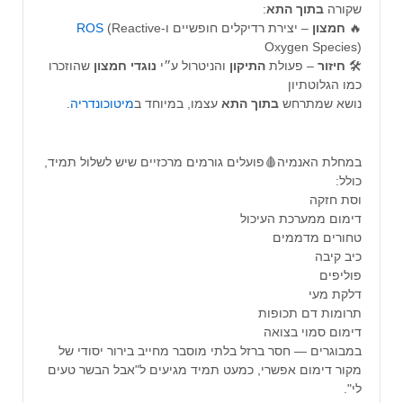
שקורה
בתוך
התא
:
🔥
חמצון
– יצירת רדיקלים חופשיים ו-
(Reactive
ROS
Oxygen Species)
🛠️
חיזור
– פעולת
התיקון
והניטרול ע״י
נוגדי
חמצון
שהוזכרו
כמו הגלוטתיון
נושא שמתרחש
בתוך
התא
עצמו, במיוחד ב
מיטוכונדריה
.
במחלת האנמיה🩸פועלים גורמים מרכזיים שיש לשלול תמיד,
כולל:
וסת חזקה
דימום ממערכת העיכול
טחורים מדממים
כיב קיבה
פוליפים
דלקת מעי
תרומות דם תכופות
דימום סמוי בצואה
במבוגרים — חסר ברזל בלתי מוסבר מחייב בירור יסודי של
מקור דימום אפשרי, כמעט תמיד מגיעים ל"אבל הבשר טעים
לי".