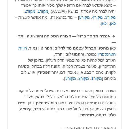
– נושא שכדאי לברר אם הרופא שלך מכיר אותו כך אפשר
יהיה לברר מה עמדתו בנושא (ACD/AI) [
מקור1
,
מקור2
,
מקור3
,
מקור4
,
מקור5
] – עוד בנושא זה, ומה אפשר לעשות –
כאן
, ו
כאן
.
🔹 אנמיה מחסר ברזל — הצורה השכיחה והפשוטה יותר
—
כאן
מחסני
הברזל
עצמם מדולדלים
:
הפריטין
נמוך
,
רווית
הטרנספרין
נמוכה, וה
המוגלובין
יורד
.
הגורם יכול להיות פגיעה במעי הדק העליון, בדופן של
התריסריון, פגיעה בצנרת הכליה, תזונה דלה בברזל,
ספיגה
לקויה
, מחסור ב
בטאין
, אובדן דם,
יתר
הפסידין
או שילוב
ביניהם [
מקור1
,
מקור2
,
מקור3
].
הערה
–
בטאין
נקשר בבריאות מערכת העיכול: שומר על תפקוד
המחסום של תאי הרירית ונלחם ב"מעי דולף".
בטאין
מעורב
בתהליכים ביוכימיים המפחיתים רמות
הומוציסטאין
. הגוף מייצר
בטאין בעצמו, אך ניתן ליטול אותו במזון כתרופה:
תרד
,
קינואה
,
סלק
,
בטטה
,
שרימפס
.
במאמר זה נתמקד בסוג השני —