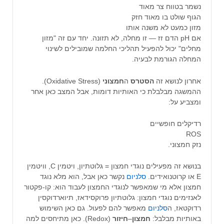
נשמר בטווח צר מאוד
הגוף שולט בו מאוד חזק
מזון כמעט לא משנה אותו
אם pH הדם זז — זו מחלה, לא תזונה. יחד עם זה "מזון
מחלים" יכול להפעיל תהליכי החלמה שמובילים לשינוי
המחלה הגורמת לבעיה.
אחרון לנושא זה
הסטרס
ה
חמצוני
(Oxidative Stress).
ההמשגה מבלבלת כי האותיות דומות, אבל המצב כאן אחר
ומצביע על:
רדיקלים חופשיים
ROS
נזק חמצוני.
בנושא זה מפעילים נוגדי חמצון = גלוטתיון, ויטמין C, וויטמין
E או קרוטנואידים.
סלניום
נקשר כאן אבל, הוא מלא נוגד
חמצון אלא מי שמאפשר לנוגדי החמצון לעבוד הוא: קו-פקטור
לאנזימים נוגדי חמצון: גלוטתיון פרוקסידאז, תיוארדוקסין
רדוקטאז, ה
סלניום
מאפשר להם לפעול. גם כאן השימוש
באותיות מבלבל:
חמצון
–
חיזור
(Redox). כאן מתיחסים למה