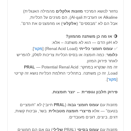
נחזור לנושא המרכזי
מזונות אלקלים
מהמילה האנגלית)
Alkaline או הערבית Al-qali), הם מגינים על הכליות,
אבל הם לא “מבססים" (
אלקלעי
) או מחמצנים את הדם”.
🍋 אז מה כן משתנה מהמזון?
לא pH הדם — הוא לא משתנה – אלא:
✅
עומס
חומצי
כלייתי
(Renal Acid Load) [
מקור
].
כלומר
: כמה חומצה או בסיס הכליות צריכות לסלק, להפריש
לאחר פירוק המזון.
זה מה שנקרא במחקר:
— Potential Renal Acid
PRAL
Load, זה כן משתנה. בתהליכי החלמת הכליות נושא זה קריטי
[
מקור
].
פירוק חלבון וגופרית ← יוצר חומצות.
מזונות עם
עומס חומצי גבוה
(
PRAL
חיובי) לא “חומציים
בטעם” — אלא
מייצרי
חומצה
מטבולית
: בשר, גבינות קשות,
דגים, ביצים, דגנים מעובדים.
מזונות עם
עומס בסיסי
(PRAL
שלילי
) גם אם הם חמוצים