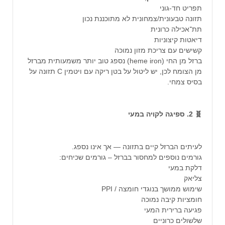
תפריט חד-גוני
תזונה טבעונית/צמחונית לא מתוכננת נכון
תת־אכילה כרונית
דיאטות קיצוניות
קשישים עם צריכת מזון נמוכה
ברזל מן החי (heme iron) נספג טוב יותר משמעותית מברזל
מן הצומח לכן, יש ליטול על בטן ריקה עם ויטמין C תזונה על
בסיס צמחי.
🧬 2. ספיגה לקויה במעי
לעיתים הברזל קיים בתזונה — אך אינו נספג.
גורמים נוספים למחסור בברזל – גורמים שכיחים:
דלקת במעי
צליאק
שימוש ממושך בנוגדי חומצה / PPI
חומציות קיבה נמוכה
פגיעה ברירית המעי
שלשולים כרוניים