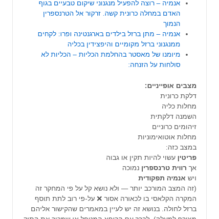
אנמיה – רוצה להפעיל מנגנוני שיקום טבעיים בגוף
האדם במחלה כרונית קשה. זרקור אל הטרנספרין
הנמוך
אנמיה – מתן ברזל בילדים בארגנטינה ופרו: לקחים
ממנגנוני ברזל מקומיים והיפצידין בכליה
מיומנו של מאסטר בהחלמת הכליות – הכליות לא
סולחות על הזנחה:
מצבים אופייניים:
דלקת כרונית
מחלות כליה
השמנה דלקתית
זיהומים כרוניים
מחלות אוטואימוניות
במצב כזה:
פריטין
עשוי להיות תקין או גבוה
אך
רווית
טרנספרין
נמוכה
ויש
אנמיה
תפקודית
(זה המצב המורכב יותר — ולא נושא קל על פי המחקר זה
המקרה הקלאסי בו לכאורה אסור ❌ על-פי רוב לתת תוסף
ברזל לחולה. בנושא זה יש לעיין במאמרים שהקישור אליהם