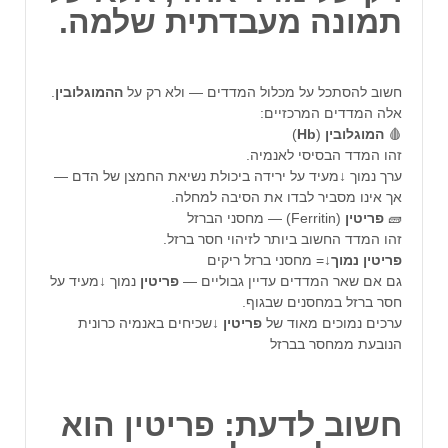
תמונה מעבדתית שלמה.
חשוב להסתכל על מכלול המדדים — ולא רק על
ההמוגלובין
.
אלה המדדים המרכזיים:
🩸
המוגלובין
(
Hb
)
זהו המדד הבסיסי לאנמיה.
ערך נמוך ↓מעיד על ירידה ביכולת נשיאת החמצן של הדם —
אך אינו מסביר לבדו את הסיבה למחלה.
🧱
פריטין
(Ferritin) — מחסני הברזל
זהו המדד החשוב ביותר לזיהוי חסר ברזל.
פריטין
נמוך
↓= מחסני ברזל ריקים
גם אם שאר המדדים עדיין גבוליים —
פריטין
נמוך ↓מעיד על
חסר ברזל במחסנים שבגוף.
ערכים נמוכים מאוד של
פריטין
↓שכיחים באנמיה כרונית
הנובעת ממחסר בברזל
חשוב לדעת:
פריטין
הוא