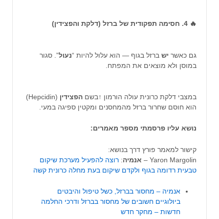
🔥 4. חסימה תפקודית של ברזל (דלקת והפצידין)
גם כאשר
יש
ברזל בגוף — הוא עלול להיות “
נעול
”. סגור
במוסן ולא מוצאים את המפתח.
במצבי דלקת כרונית עולה הורמון ↑בשם
הפצידין
(Hepcidin)
הוא חוסם שחרור ברזל מהמחסנים ומקטין ספיגה במעי.
נושא עליו פרסמתי מספר מאמרים:
קישור למאמר פורץ דרך בנושא:
Yaron Margolin –
אנמיה
:
רוצה להפעיל מערכת שיקום
טבעית רדומה בגוף ולקדם שיקום בעת מחלה כרונית קשה
אנמיה – מחסור בברזל, כשל טיפול והיבטים
ביולוגיים חשובים של מחסור בברזל ודרכי החלמה
חדשות – מחקר חדש