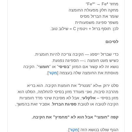
מחזר Fe
²
⁺ → Fe
³
⁺
מחקה חלק מפעולת החומצה
שומר את הברזל מסיס
משפר ספיגה משמעותית
לכן: תוסף ברזל + ויטמין C = שילוב טוב.
לסיכום
כדי שברזל ייספג — הקיבה צריכה להיות חומצית.
כשיש מעט חומצה
↓
— הספיגה נפגעת.
נושא זה לא קשור אם המזון “
בסיסי
” או “
חומצי
”. הקיבה
מווסתת את החומצה שלה בעצמה [
מקור
].
סלט ירוק 🥗לא “מנטרל” את חומצת הקיבה. הוא בריא
מהרבה סיבות, ואני מעודד מזון בסיסי להחלמה, הסלט הוא
מזון בסיסי –
אלקלעי
, אבל לא מסיבת שינוי מדד חומציות
הקיבה לטובה או לטובת
ספיגת
הברזל
. אסביר זאת בהמשך,
קפה "חומצי" אבל הוא לא “מחמיץ” את הקיבה.
הגוף שולט בנושא הזה [
מקור
].