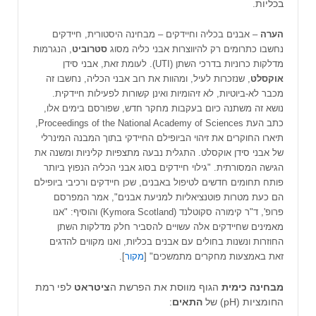
בכליות.
הערה
– אבנים בכליה וחיידקים – מבחינה היסטורית, חיידקים
נחשבו כתרומים רק להיווצרות אבני כליה מסוג
סטרוביט
, הנגרמות
מדלקות כרוניות בדרכי השתן (UTI). לעומת זאת, אבני סידן
אוקסלט
, שנזכרות לעיל, ומהוות את רוב אבני הכליה, נחשבו זה
מכבר לא-ביוטיות, לא זיהומיות ואינן קשורות לפעילות חיידקית.
נושא זה משתנה כיום בעקבות מחקר חדש, שפורסם בימים אלו,
כתב העת Proceedings of the National Academy of Sciences,
תיארו החוקרים את זיהוי הביופילם החיידקי בתוך המבנה המינרלי
של אבני סידן אוקסלט. התגלית נבעה מתצפיות קליניות ומשנה את
הגישה המסורתית. "גילוי חיידקים בסוג אבני הכליה הנפוץ ביותר
פותח תחומים חדשים לטיפול באבנים, שכן חיידקים ורכיבי ביופילם
הם כעת מטרות פוטנציאליות למניעת אבנים", אמר המפרסם
פרופ', ד"ר קימורה סקוטלנד (Kymora Scotland) והוסיף: "אנו
מאמינים שחיידקים אלה עשויים להסביר חלק מדלקות השתן
החוזרות ונשנות בחולים עם אבנים בכליות, ואנו מקווים להדגים
זאת באמצעות מחקרים מתמשכים" [
מקור
].
מבחינה
כימית
הגוף מווסת את הפרשת ה
ציטראט
לפי רמת
החומציות (pH) של
התאים
: