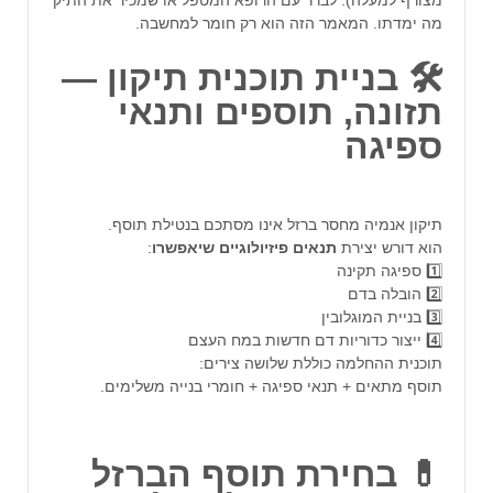
מצורף למעלה). לברר עם הרופא המטפל או שמכיר את התיק
מה ימדתו. המאמר הזה הוא רק חומר למחשבה.
🛠️ בניית תוכנית תיקון —
תזונה, תוספים ותנאי
ספיגה
תיקון אנמיה מחסר ברזל אינו מסתכם בנטילת תוסף.
הוא דורש יצירת
תנאים
פיזיולוגיים
שיאפשרו
:
1️⃣ ספיגה תקינה
2️⃣ הובלה בדם
3️⃣ בניית המוגלובין
4️⃣ ייצור כדוריות דם חדשות במח העצם
תוכנית ההחלמה כוללת שלושה צירים:
תוסף מתאים + תנאי ספיגה + חומרי בנייה משלימים.
💊 בחירת תוסף הברזל