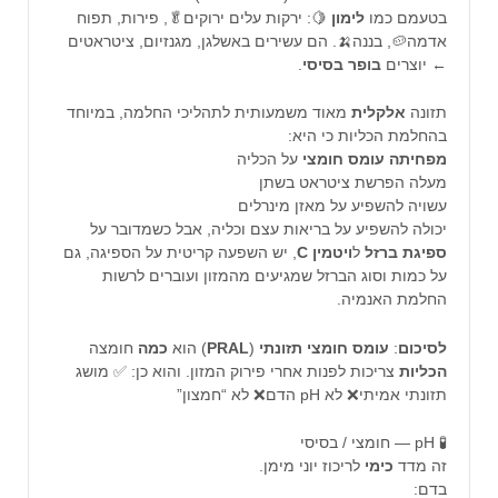
בטעמם כמו
לימון
🍋: ירקות עלים ירוקים🥬, פירות, תפוח
אדמה🥔, בננה🍌. הם עשירים באשלגן, מגנזיום, ציטראטים
← יוצרים
בופר
בסיסי
.
תזונה
אלקלית
מאוד משמעותית לתהליכי החלמה, במיוחד
בהחלמת הכליות כי היא:
מפחיתה
עומס
חומצי
על הכליה
מעלה הפרשת ציטראט בשתן
עשויה להשפיע על מאזן מינרלים
יכולה להשפיע על בריאות עצם וכליה, אבל כשמדובר על
ספיגת ברזל
ל
ויטמין
C
, יש השפעה קריטית על הספיגה, גם
על כמות וסוג הברזל שמגיעים מהמזון ועוברים לרשות
החלמת האנמיה.
לסיכום
:
עומס
חומצי
תזונתי
(
PRAL
) הוא
כמה
חומצה
הכליות
צריכות לפנות אחרי פירוק המזון. והוא כן: ✅ מושג
תזונתי אמיתי❌ לא pH הדם❌ לא “חמצון”
🧪 pH — חומצי / בסיסי
זה מדד
כימי
לריכוז יוני מימן.
בדם: