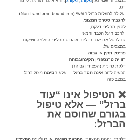
במצב זה שגויה❌ [
מקור1
,
מקור2
]. היא איננה תורמת לייצור
דם,
ועלולה להעלות ברזל חופשי (Non-transferrin bound iron)
להגביר
סטרס
חמצוני
,
להזין תהליכי דלקת,
ולהכביד על הכבד והמעי
גם לחסל את אבר הכליות ולהרוס תהליכי החלמה ושיקום.
במצבים של:
פריטין
תקין
או
גבוה
רוויית טרנספרין תקינה/גבוהה
דלקת כרונית (הפצידין גבוה↑)
הבעיה לרוב
אינה
חסר
ברזל
— אלא
חסימת
ניצול ברזל.
במצב כזה
❌ הטיפול אינו “עוד
ברזל” — אלא
טיפול
בגורם
שחוסם
את
הברזל:
דלקת↑, עומס חמצוני↑,
הפרעת
ספיגה
, או רגולציית
הפצידין