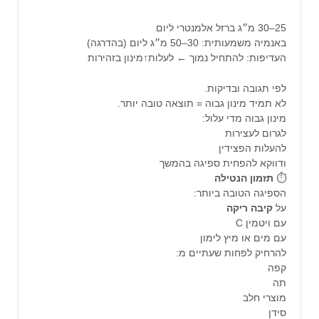
25–30 מ״ג ברזל אלמנטרי ליום
באנמיה משמעותית: 30–50 מ״ג ליום (בהדרגה)
העדיפות: להתחיל נמוך ← לעלות↑מינון בזהירות
לפי תגובה ובדיקות.
לא תמיד מינון גבוה = תוצאה טובה יותר.
מינון גבוה מדי עלול:
לגרום לעצירות
להעלות הפצידין
ודווקא להפחית ספיגה בהמשך
⏱️
תזמון
הנטילה
הספיגה הטובה ביותר:
על
קיבה
ריקה
עם ויטמין C
עם מים או מיץ לימון
להרחיק לפחות שעתיים מ:
קפה
תה
מוצרי חלב
סידן