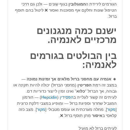
הגורמים לירידת ה
המוגלובין
בגוף שונים — ולכן גם דרכי
הטיפול שונות וחלקם אף מסוכנות ואסור ❌ ליטול בהם תוסף
ברזל.
ישנם כמה מנגנונים
מרכזיים לאנמיה.
בין הבולטים בגורמים
לאנמיה:
🔹 אנמיה עם מחסני ברזל מלאים אך זמינות נמוכה
—
במצב זה רמת
הפריטין
(מחסני הברזל) יכולה להיות תקינה או
גבוהה, אך הברזל “
כלוא
” ואינו זמין לייצור כדוריות דם.
לעיתים זה קשור לעלייה ב
הפסידין
(
Hepcidin
) — הורמון
המגביל שחרור וספיגת ברזל — ומופיע במצבי דלקת כרונית
[
מקור
], מחלה מערכתית או עומס מטבולי [
מקור
]. מצב כזה
קלאסי ב
איסור
מתן תוסף ברזל ❌.
לעיתים ברזל לא מועיל