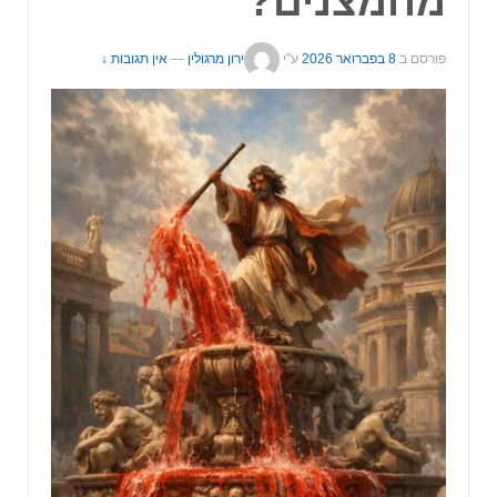
מחמצנים?
פורסם ב
8 בפברואר 2026
ע"י
ירון מרגולין
—
אין תגובות ↓