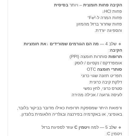
הקיבה
פחות
חומצית
– ויותר
בסיסית
פחות HCl↓
פחות המרה ל-Fe²⁺
פחות שחרור ברזל מהמזון
והספיגה יורדת.
🔹 שלב 4 —
מה הם הגורמים שמורידים ↓את חומציות
הקיבה
:
תרופות
סותרות חומצה (PPI)
אומפרדקס / נקסיום / לוסק
סותרי
חומצה
OTC
תפריט תזונה שגוי כרוני
דלקת קיבה כרונית
סטרס כרוני, לחץ נפשי
לעיסה גרועה / אכילה מהירה
ורפואת היתר שמספקת תרופות כאילו מדובר בביקור בלובר,
באופיצי, או באקדמיה בפירנצה ובגלריה הלאומית בלונדון.
🔹 שלב 5 — למה
ויטמין
C
עוזר לספיגת ברזל
ויטמין C: