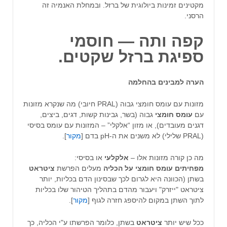
מקטינים זמינות ביולוגית של ברזל. ובמחלת האנמיה זה
הרסני.
קפה ותה — חוסמי
ספיגת ברזל שקטים.
הערה למבינים בהחלמה
מזונות עם עומס חומצי גבוה (PRAL חיובי) מה שנקרא מזונות
עם
עומס
חומצי
גבוה (בשר, גבינות קשות, דגים, ביצים,
דגנים מעובדים), או מזון “אלקלי” – המזונות עם עומס בסיסי
(PRAL שלילי) לא משנים את ה-pH בדם [
מקור
].
מה כן קורה מזונות אלו –
אלקלעי
או בסיסי:
מפחיתים
עומס
חומצי
על
הכליה
מעלים הפרשת
ציטראט
בשתן (הכוונה היא לגרום לכך שבסינון הדם בכליות, יותר
ציטראט "ייזרק" ויעבור מהדם בתהליך הטיהור שלו בכליות
לתוך השתן במקום להיספג חזרה לגוף [
מקור
].
ככל שיש יותר
ציטראט
בשתן, כלומר הפרשתו ע"י הכליה, כך