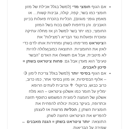
אם הגוף
חומצי מדי
(למשל בגלל אכילת של מזון
חומצי כמו בשר, קפה, קולה, גבינות קשות… או
מאמץ גופני מוגזם), הכליות בהכרח פועלות בכיוון
האבנים. והן נדחפות לשם בכוח בשל המזון
החומצי, כמו יתר בשר למשל הן אז מחלה עתיקה
ומוכרת ופועלות נגד הבריא ו"מצילות" את
ה
ציטראט
מזרימתו בשתן ומחזירות אותו לדם כדי
לאזן את החומציות. התוצאה כמובןעלולה להיות
לא מיטבית, אבל אם תשאלו את האדם "הבשר
טעים" הוא מעדן אבל גם:
פחות ציטראט בשתן =
סיכון לאבנים.
אם הגוף
בסיסי יותר
(למשל בגלל צריכת לימון 🍋
– אלוף הבסיסיות, או מזון בסיסי אחר, כמו כרוב,
כרוב כבוש, ברוקולי 🥦 וכרובית לעתים הרופא
ימליץ על חומר כמו אשלגן-ציטראט – הוא מלח
אשלגן של חומצה לימונית המשמש כתוסף תזונה
וכתרופה, בעיקר בזכות יכולתו להפחית את
חומציות השתן.),
הכליות
מרשות אז לעצמן
להפריש את הציטראט החוצה לשתן.
התוצאה:
יותר ציטראט בשתן = הגנה מאבנים
←
שמירה על הבריאות.