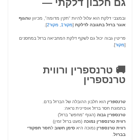
גם
חלבון
דלקתי
—
ובמצבי דלקת הוא עלול להיות “תקין מדומה”, מכיוון ש
הגוף
אוגר
ברזל
בתגובה
לדלקת
[
מקור1
,
מקור2
].
פריטין גבוה יכול גם לשקף דלקת המחביאה ברזל במחסנים
[
מקור
].
🚚 טרנספרין ורווית
טרנספרין
טרנספרין
הוא חלבון ההובלה של הברזל בדם.
בתמונת חסר ברזל אופיינית נראה:
טרנספרין
גבוה
(הגוף “מחפש” ברזל)
רווית
טרנספרין
נמוכה
(מעט ברזל זמין)
רווית
טרנספרין
נמוכה היא
סימן
חשוב
ל
חסר
תפקודי
בברזל
.