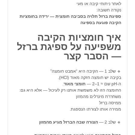
לאחר ניתוחי קיבה או מעי
נקודה חשובה:
ספיגת ברזל תלויה בסביבה חומצית — ירידה בחומציות
הקיבה פוגעת
בספיגה
איך חומציות הקיבה
משפיעה על ספיגת ברזל
— הסבר קצר
🔹 שלב 1 — הקיבה היא “אמבט חומצה”
בקיבה יש חומצה חזקה מאוד (HCl).
ה-pH שם ≈ 1–2 —
חומצי
מאוד
.
החומצה הזו לא משמשת אותנו רק לעיכול — אלא היא גם:
משחררת מינרלים מהמזון
ממיסה ברזל
ממירה אותו לצורתו הנספגת.
🔹 שלב 2 —
הצורה
שבה
הברזל
מגיע
מהמזון