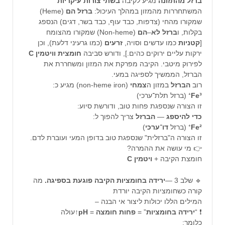
ברזל
מהתזונה
מגיע לקיבה
בשתי
צורות
עיקריות
המשתחררות מהמזון במהלך העיכול:
ברזל
הם
(Heme)
שמקורו מהחי (צדפות, כבד עוף, כבד בשר, דגים) הנספג
בקלות, ו
ברזל
לא
–
הם
(Non-heme) שמקורו מהצומח
[
קטניות
כמו עדשים וסויה,
זרעים
(כמו גרעיני דלעת), וכן
ירקות עליים ירוקים כהים.], ודורש סביבה
חומצית
וויטמין
C
לפירוק מיטבי. הקיבה מפרקת את המזון ומשחררת את
הברזל, הממשיך לספיגה במעי.
רוב
הברזל
במזון ה
צמחי
(non-heme iron) מגיע כ:
Fe³
⁺ (ברזל תלת־ערכי)
זו הצורה שנספגת פחות טוב, ודורשת סיוע:
כדי
להיספג
—
הברזל
צריך להפוך ל:
Fe²
⁺ (ברזל
דו
־
ערכי
)
זו הצורה ה"ברזלית" שנספגת טוב בדופן המעי ועוברת לדם.
👉 מי עושה את ההמרה?
חומצת הקיבה +
ויטמין
C
🔹 שלב 3 —
ירידה בחומציות הקיבה פוגעת בספיגה
.
מה
קורה כשחומציות הקיבה יורדת
המילים הללו יכולות ליצור אי הבנה –
❗ “
ירידה
בחומציות
” =
פחות
חומצה
=
pH↑
עולה
כלומר: