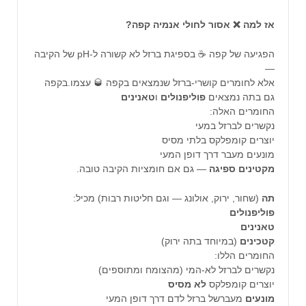
אז למה ❌ אסור לחולי אנמיה קפה?
הפגיעה של קפה ☕ בספיגת ברזל לא קשורה ל-pH של הקיבה
—
אלא לחומרים קושרי-ברזל שנמצאים בקפה 🥃 עצמו.בקפה
גם בתה נמצאים
פוליפנולים
ו
טאנינים
החומרים האלה:
נקשרים לברזל במעי
יוצרים קומפלקס בלתי מסיס
מונעים מעבר דרך דופן המעי
מקטינים
ספיגה
— גם אם חומציות הקיבה טובה.
תה
(שחור, ירוק, אולונג — וגם חליטות רבות) מכיל:
פוליפנולים
טאנינים
קטכינים
(במיוחד בתה ירוק)
החומרים הללו:
נקשרים לברזל לא-המי (מהצומח ומתוספים)
יוצרים קומפלקס
לא
מסיס
מונעים
מעברשל ברזל לדם דרך דופן המעי