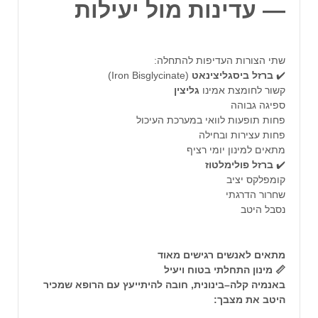
— עדינות מול יעילות
שתי הצורות העדיפות להתחלה:
✔️
ברזל
ביסגליצינאט
(Iron Bisglycinate)
קשור לחומצת אמינו
גליצין
ספיגה גבוהה
פחות תופעות לוואי במערכת העיכול
פחות עצירות ובחילה
מתאים למינון יומי רציף
✔️
ברזל
פולימלטוז
קומפלקס יציב
שחרור הדרגתי
נסבל היטב
מתאים לאנשים רגישים מאוד
📏 מינון התחלתי בטוח ויעיל
באנמיה קלה–בינונית, חובה להיתייעץ עם הרופא שמכיר
היטב את מצבך: