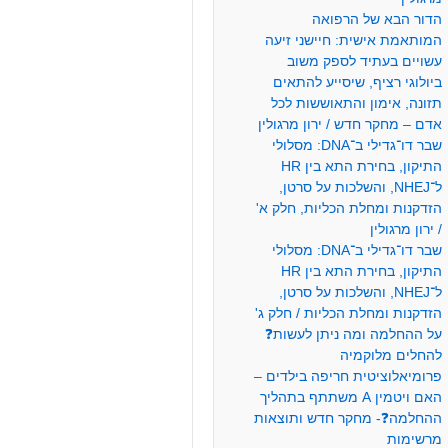
הדור הבא של הרפואה
המותאמת אישית: חיישני זיעה
עשויים בעתיד לספק משוב
ביולוגי רציף, שיסייע להתאים
תזונה, אימון והתאוששות לכל
אדם – מחקר חדש / ירון מרגולין
שבר דו־גדילי ב־DNA: מסלולי
התיקון, בחירת התא בין HR
ל־NHEJ, והשלכות על סרטן,
הזדקנות ומחלת הכליות, חלק א'
/ ירון מרגולין
שבר דו־גדילי ב־DNA: מסלולי
התיקון, בחירת התא בין HR
ל־NHEJ, והשלכות על סרטן,
הזדקנות ומחלת הכליות / חלק ג'
על ההחלמה ומה ניתן לעשות❓
להחלים מלוקמיה
פרומיאלוציטית חריפה בילדים –
האם ויטמין A משתתף בתהליך
ההחלמה❓- מחקר חדש ותוצאות
מרשימות