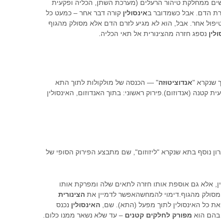
שים ממחלקת טיהור הרעלים (מערכת השתן, הכליה ופקעית
נרת הדם. אבל כשמדובר ב
אינסולין
קורה דבר אחר – כמעט כל
קבל טיפול אחר. אבל, הוא לא מגיע לזרם הדם אלא מסולק מהגוף
לין
נספג חזרה מהצינורית אל תאי הכליה.
 שנקרא "
אנדוציטוזה
" — הכנסה של מולקולות לתוך התא
 קטנה (אנדוזום).פירוק ראשוני: בתוך האנדוזום, האינסולין
רון נוסף בתא שנקרא "ליזוזום", שם מתבצע הפירוק הסופי של
ין, אלא גם אוספת אותו חזרה לתאים שלה ומפרקת אותו
מסולק מהגוף.דימוי להמחשהאפשר לדמיין את
הצינורית
ת כל האינסולין לתוך מפעל (התא). שם,
האינסולין
נכנס
, בהם הוא
מפורק
לחלקים
קטנים
– עד שלא נשאר ממנו כלום.