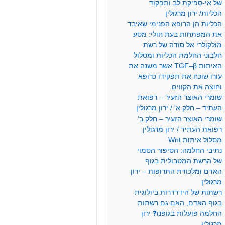
של אי-ספיקת לב ותפקוד
הכליות/ ירון מרגולין
הכליות הן הרופא הפנימי שאיבד
את המפתחות בעת חולי: מסע
מולקולרי אל סודה של רשת
חלבוני החלמת הכליות ומסלול
האיתות TGF–β אשר משנה את
עורו שוכח את תפקידו כרופא
וחוצה את הקווים.
שומרי האוצר הזעיר – רפואת
העתיד – חלק א' / ירון מרגולין
שומרי האוצר הזעיר – חלק ב'
רפואת העתיד / ירון מרגולין
מסלול איתות Wnt
נתיבי החלמה: הסיפור הסמוי
של הרשת המטבולית בגוף
האדם ומלכודת התרופות – ירון
מרגולין
רשתות של הידרדרות ביולוגית
בגוף האדם, האם גם רשתות
החלמה פועלות בגופנו❓ ירון
מרגולין