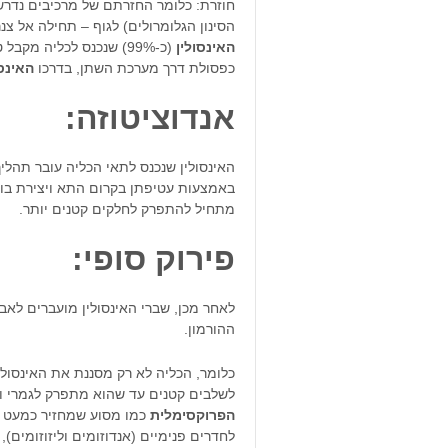
חוזרת: כלומר החזרתם של מרכיבים נדר
הסינון הגלומרולים) לגוף – תחילה אל צ
האינסולין
(כ-99%) שנכנס לכליה מ
כפסולת דרך מערכת השתן, בדרכו
האינסו
אנדוציטוזה
:
האינסולין שנכנס לתאי הכליה עובר תהליך
באמצעות עטיפתן בקרום התא ויצירת בועית
מתחיל להתפרק לחלקים קטנים יותר.
פירוק סופי:
לאחר מכן, שברי האינסולין מועברים לאב
ההורמון.
כלומר, הכליה לא רק מסננת את האינסול
לשלבים קטנים עד שהוא מתפרק לגמרי ו
הפרוקסימלית
כמו מסוע שמחזיר כמעט א
לחדרים פנימיים (אנדוזומים וליזוזומים)