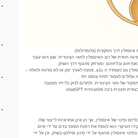
אינסולין דרך הפקעית (גלומרולוס).
ה חוזרת של רוב האינסולין לתאי הצינורית. שם הוא עובר
נדוזום ובליזוזום, ומורחק מהגוף דרך השתן.
במצב של תנגודת לאינסולין או עודף אינסולין גם כשמדד ה a1c, מוזנח לאורך זמן או לא מדווח לחולה –
 עלולים לעמוד תחת עומס יתר.
פקוד של תאי הצינורית, ולתרום לנזק כלייתי מצטבר.
עזרת תוכנית בינה מלאכותית chatGPT
 ופינוי של אינסולין, אך הן אינן אחראיות לייצור שלו.
קידו העיקרי הוא לווסת את רמות הסוכר בדם על ידי סיוע
נוי אינסולין מהגוף על ידי סינון וסילוקו בשתן, וכן על ידי