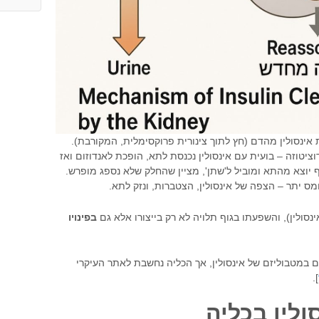
אינסולין מהדם (חץ לתוך צינורית פרוקסימלית, המקורבת).
ציטוזה – בועית עם אינסולין נכנסת לתא, הופכת לאנדוזום ואז
ף יוצא מהתא ומוביל ל'שתן', מציין שהחלק שלא נספג מופרש.
ס יתר – הצפה של אינסולין, הצטברות, ונזק לתא.
ינסולין), והשפעתו בגוף תלויה לא רק בייצורו אלא גם
בפינויו
במטבוליזם של אינסולין, אך הכליה נחשבת לאתר העיקרי
].
סולין בכליה