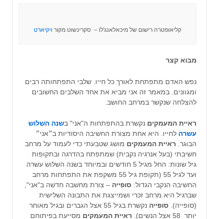
קליאופטרה רישום של מיכאלאנג'לו – סקרינשוט מקור
ויקיארט
מבוא קצר
נפש האדם מתפתחת לאורך כל חייו. שלבי התפתחותה רבים
ומגוונים. במאמר זה אני מביא את אחד השלבים החשובים
להצלחה שנקשר במרחב החושב.
ראיית המעמקים
נקשרת בהתפתחות ה"אני" ב
שנה השלוש
עשרה
לחייו. היא אחת מצורת החשיבה היסודיות ב״אני״
הבוגר.
ראיית המעמקים
מושג שטבעתי כדי לעמוד על מרחב
חשיבתי (בעל אנרגיה נקבית) שמתפתח בהדרגה ובתקופות
גיל שונות: החל מגיל 5 חודשים ובמיוחד בשנה השלוש עשרה
ועד לגיל 55 (תקופת גיל 55 משקפת את התפתחות מרחב
החשיבה הנקבי הגדול:
סופייה
– צורת מחשבה חדשה ב"אני",
שברגיל היא מרחב זכרי ושמייצגת את התבונה השלישית
(סופייה).
סופייה
נקשרת בגיל 55 אצל הגברים ובגיל מאוחר
יותר 58 אצל הנשים).
ראיית המעמקים
מסייעת בפיתוחם