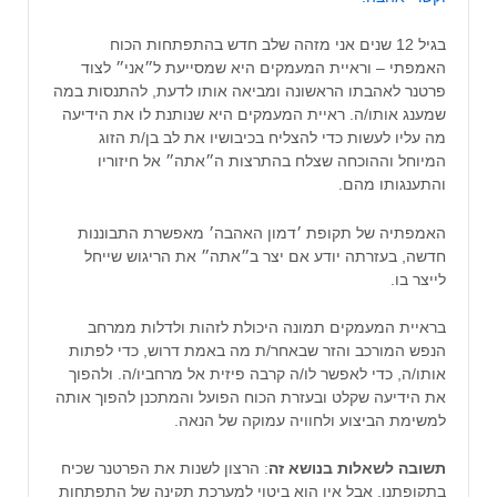
בגיל 12 שנים אני מזהה שלב חדש בהתפתחות הכוח
האמפתי – וראיית המעמקים היא שמסייעת ל״אני״ לצוד
פרטנר לאהבתו הראשונה ומביאה אותו לדעת, להתנסות במה
שמענג אותו/ה. ראיית המעמקים היא שנותנת לו את הידיעה
מה עליו לעשות כדי להצליח בכיבושיו את לב בן/ת הזוג
המיוחל וההוכחה שצלח בהתרצות ה״אתה״ אל חיזוריו
והתענגותו מהם.
האמפתיה של תקופת ׳דמון האהבה׳ מאפשרת התבוננות
חדשה, בעזרתה יודע אם יצר ב״אתה״ את הריגוש שייחל
לייצר בו.
בראיית המעמקים תמונה היכולת לזהות ולדלות ממרחב
הנפש המורכב והזר שבאחר/ת מה באמת דרוש, כדי לפתות
אותו/ה, כדי לאפשר לו/ה קרבה פיזית אל מרחביו/ה. ולהפוך
את הידיעה שקלט ובעזרת הכוח הפועל והמתכנן להפוך אותה
למשימת הביצוע ולחוויה עמוקה של הנאה.
תשובה לשאלות בנושא זה
: הרצון לשנות את הפרטנר שכיח
בתקופתנו, אבל אין הוא ביטוי למערכת תקינה של התפתחות