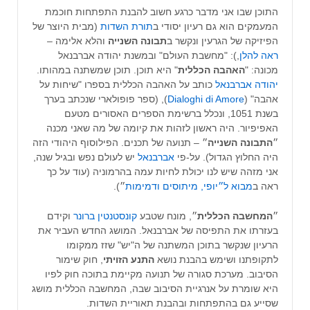
התוכן שבו אני מדבר כרגע חשוב להבנת התפתחות חוכמת
המעמקים הוא גם רעיון יסודי ב
תורת השדות
(מבית היוצר של
הפיזיקה של הגרעין ונקשר ב
תבונה השנייה
והלא אלימה –
ראה להלן
,): "מחשבת העולם" ובמשנת יהודה אברבנאל
מכונה: "
האהבה הכללית
" היא תוכן. תוכן שמשתנה במהותו.
יהודה אברבנאל
כותב על האהבה הכללית בספרו "שיחות על
אהבה" (
Dialoghi di Amore
), (ספר פופולארי שנכתב בערך
בשנת 1051, ונכלל ברשימת הספרים האסורים מטעם
האפיפיור. היה ראשון לזהות את קיומה של מה שאני מכנה
״
התבונה השנייה
״ – תנועה של תכנים. הפילוסוף היהודי הזה
היה החלוץ הגדול). על-פי
אברבנאל
יש לעולם נפש ובגיל שנה,
אני מזהה שיש לנו יכולת לחיות עמה בהרמוניה (עוד על כך
ראה ב
מבוא ל״יופי, מיתוסים ודמימות
״).
״
המחשבה הכללית
״, מונח שטבע
קונסטנטין ברונר
וקידם
בעזרתו את התפיסה של אברבנאל. המושג החדש העביר את
הרעיון שנקשר בתוכן המשתנה של ה"יש" שזז ממקומו
לתקופתנו ושימש בהבנת נושא
התנע הזויתי
, חוק שימור
הסיבוב. מערכת סגורה של תנועה מקיימת בתוכה חוק לפיו
היא שומרת על אנרגיית הסיבוב שבה, המחשבה הכללית מושג
שסייע גם בהתפתחות ובהבנת תאוריית השדות.