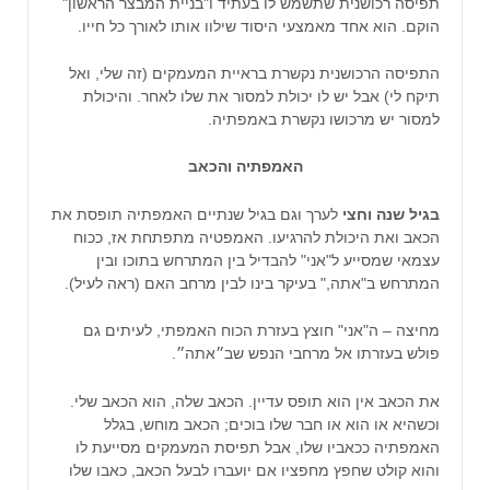
תפיסה רכושנית שתשמש לו בעתיד ו"בניית המבצר הראשון"
הוקם. הוא אחד מאמצעי היסוד שילוו אותו לאורך כל חייו.
התפיסה הרכושנית נקשרת בראיית המעמקים (זה שלי, ואל
תיקח לי) אבל יש לו יכולת למסור את שלו לאחר. והיכולת
למסור יש מרכושו נקשרת באמפתיה.
האמפתיה והכאב
בגיל שנה וחצי
לערך וגם בגיל שנתיים האמפתיה תופסת את
הכאב ואת היכולת להרגיעו. האמפטיה מתפתחת אז, ככוח
עצמאי שמסייע ל"אני" להבדיל בין המתרחש בתוכו ובין
המתרחש ב"אתה," בעיקר בינו לבין מרחב האם (ראה לעיל).
מחיצה – ה"אני" חוצץ בעזרת הכוח האמפתי, לעיתים גם
פולש בעזרתו אל מרחבי הנפש שב״אתה״.
את הכאב אין הוא תופס עדיין. הכאב שלה, הוא הכאב שלי.
וכשהיא או הוא או חבר שלו בוכים; הכאב מוחש, בגלל
האמפתיה ככאביו שלו, אבל תפיסת המעמקים מסייעת לו
והוא קולט שחפץ מחפציו אם יועברו לבעל הכאב, כאבו שלו