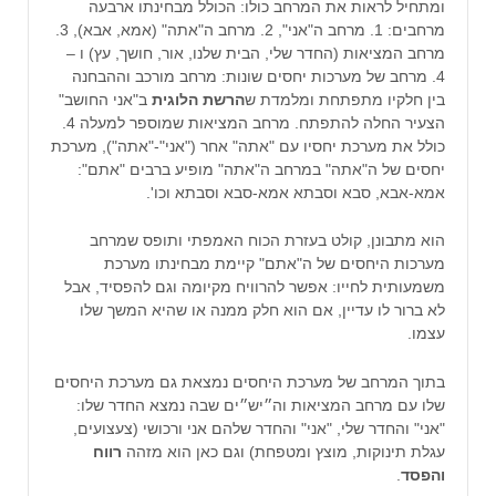
ומתחיל לראות את המרחב כולו: הכולל מבחינתו ארבעה
מרחבים: 1. מרחב ה"אני", 2. מרחב ה"אתה" (אמא, אבא), 3.
מרחב המציאות (החדר שלי, הבית שלנו, אור, חושך, עץ) ו –
4. מרחב של מערכות יחסים שונות: מרחב מורכב וההבחנה
בין חלקיו מתפתחת ומלמדת ש
הרשת הלוגית
ב"אני החושב"
הצעיר החלה להתפתח. מרחב המציאות שמוספר למעלה 4.
כולל את מערכת יחסיו עם "אתה" אחר ("אני"-"אתה"), מערכת
יחסים של ה"אתה" במרחב ה"אתה" מופיע ברבים "אתם":
אמא-אבא, סבא וסבתא אמא-סבא וסבתא וכו'.
הוא מתבונן, קולט בעזרת הכוח האמפתי ותופס שמרחב
מערכות היחסים של ה"אתם" קיימת מבחינתו מערכת
משמעותית לחייו: אפשר להרוויח מקיומה וגם להפסיד, אבל
לא ברור לו עדיין, אם הוא חלק ממנה או שהיא המשך שלו
עצמו.
בתוך המרחב של מערכת היחסים נמצאת גם מערכת היחסים
שלו עם מרחב המציאות וה״יש״ים שבה נמצא החדר שלו:
"אני" והחדר שלי, "אני" והחדר שלהם אני ורכושי (צעצועים,
עגלת תינוקות, מוצץ ומטפחת) וגם כאן הוא מזהה
רווח
והפסד
.