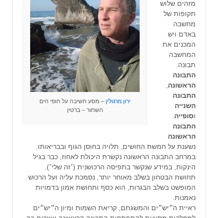
מזהים שלוש
תקופות של
מחשבה
באדם ויש
המכנים את
המחשבה
תבונה.
התבונה
הראשונה
,
התבונה
ירון מרגולין
– מסע חשיבה על חופי הים
השנייה
השחור – ברטין
ו
סופייה
.
התבונה
הראשונה
נשענת על חמשת החושים, תלויה בחוסן הגוף ובבריאותו.
במרחב התבונה הראשונה נקשרת היכולת לאחוז, כבר בגיל
הינקות, במידע שנקשר בתפיסה הרכושנית (׳זה שלי׳).
תחושת הבטחון בשלב מאוחר יותר, נסמכת עליה ועל הרכוש
המופשט בשלב הבגרות, הוא כסף ותחושת אמון בדמויות
נאמנות.
ראיית ה״יש״ים והמשגתם, קריאת השמות ומיון ה״יש״ים