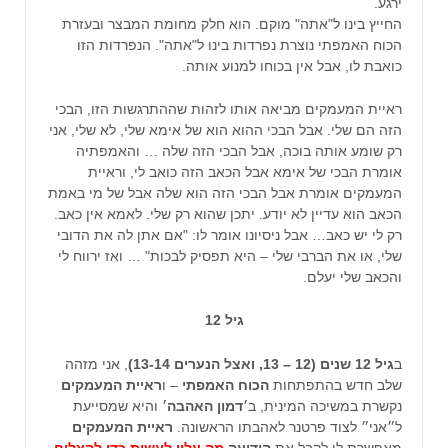
ירגע.
החייץ בינו ל"אתה" מוקם. הוא חלק מחומת המבצר ובעזרת
הכוח האמפתי נוצרת נפרדות בינו ל"אתה". הנפרדות הזו
כואבת לו, אבל אין בכוחו למנוע אותה.
ראיית המעמקים מביאה אותו לזהות שההתרגשות הזו, הבכי
הזה הם שלי. אבל הבכי ההוא הוא של אימא שלי, לא שלי, אני
רק שומע אותה בוכה, אבל הבכי הזה שלה … והאמפתיה
אומרת הבכי של אימא אבל הכאב הזה כואב לי, וראיית
המעמקים אומרת אבל הבכי הזה הוא שלה אבל של מי באמת
הכאב הוא עדיין לא יודע. יתכן שהוא רק שלי. לאמא אין כאב.
רק לי יש כאב… אבל ניסיונו אומר לו: "אם אתן לה את הדובי
שלי, או את הברבי שלי – היא תפסיק לבכות" … ואז ירווח לי
והכאב שלי יעלם.
גיל 12
ב
גיל 12 שנים (12 – 13, ואצל הנערים 13-14)
, אני מזהה
שלב חדש בהתפתחות
הכוח האמפתי
– ו
ראיית המעמקים
נקשרת במשיכה המינית, ב׳
דמון האהבה
׳ והיא שמסייעת
ל״אני״ לצוד פרטנר לאהבתו הראשונה.
ראיית המעמקים
מאפשרת לו לקבל את
הידיעה
מה עליו לעשות כדי להצליח