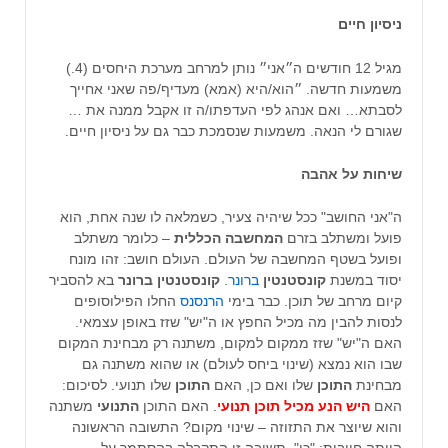
ניסיון חיים
מגיל 12 חודשים ה״אני״ נותן למרחב מערכת היחסים (4.)
משמעות חדשה. ״הוא/היא (אמא) מעדיף/פה שאני אחייך
לסבתא… ואם אנהג לפי העדפתו/ה זו אקבל ממנה את …
שגורם לי הנאה. משמעות שנסמכת כבר גם על ניסיון חיים.
שיחות על אהבה
ה"אני החושב" ככל שיהיה צעיר, כשמלאה לו שנה אחת, הוא
פועל ומשתלב בזרם
המחשבה הכללית
– כלומר משתלב
ופועל בשטף המחשבה של העולם. העולם חושב: זהו מונח
יסוד במשנת
קונסטנטין
ברונר
.
קונסטנטין ברונר
בא להסביר
קיום מרחב של תוכן. כבר בימי
הרנסנס
החלו הפילוסופים
לנסות להבין מה מכיל החפץ או ה"יש" שזז באופן עצמאי.
האם ה"יש" שזז ממקום למקום, משתנה רק מבחינת המקום
שבו הוא נמצא (שינוי ביחס לעולם) או שהוא משתנה גם
מבחינת
התוכן
שלו ואם כן, האם
התוכן
שלו תנועי. לסיכום:
האם
היש הנע מכיל תוכן תנועי
. האם התוכן
התנועי
משתנה
והוא שיוצר את התזוזה – שינוי מקום? התשובה הראשונה