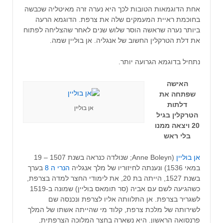
אחת הדוגמאות הטובות לכך היא נערה זרה מאיטליה שכבשה
בחוכמת ראיית המעמקים שלה את צרפת. הדוגמא הרעה
ביותר נערה שראשה הוסר שלוש שנים לאחר שהצליחה לפתוח
את דלת הטרקלין החשוב של אנגליה. אן בוליין שמה.
נתחיל בדוגמא הגרועה יותר.
האישה
שפתחה את
דלתות
אן בוליין
הטרקלין בגיל
20 ויצאה ממנו
בלי ראש
אן בוליין
(Anne Boleyn; ‏שנולדה כנראה בשנת 1507 – 19
במאי 1536) ונענתה לחיזוריו של מלך אנגליה
הנרי ה 8
בערך
בשנת 1527, הייתה בת 20, את לימודי החצר למדה בצרפת,
כשהגיעה לשם עם אביה (סר תומאס בוליין) שמונה ב-1519
לשגריר בצרפת. אן התלוותה אליו לצרפת ונכנסה שם
לשירותה של מלכת צרפת, קלוד מי שהייתה אשתו של המלך
פרנסואה הראשון. היא נשארה בחצר המלוכה הצרפתית,