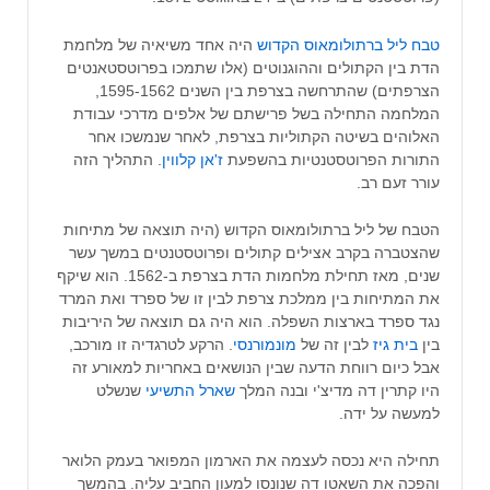
טבח ליל ברתולומאוס הקדוש
היה אחד משיאיה של מלחמת
הדת בין הקתולים וההוגנוטים (אלו שתמכו בפרוטסטאנטים
הצרפתים) שהתרחשה בצרפת בין השנים 1595-1562,
המלחמה התחילה בשל פרישתם של אלפים מדרכי עבודת
האלוהים בשיטה הקתוליות בצרפת, לאחר שנמשכו אחר
התורות הפרוטסטנטיות בהשפעת
ז'אן קלווין
. התהליך הזה
עורר זעם רב.
הטבח של ליל ברתולומאוס הקדוש (היה תוצאה של מתיחות
שהצטברה בקרב אצילים קתולים ופרוטסטנטים במשך עשר
שנים, מאז תחילת מלחמות הדת בצרפת ב-1562. הוא שיקף
את המתיחות בין ממלכת צרפת לבין זו של ספרד ואת המרד
נגד ספרד בארצות השפלה. הוא היה גם תוצאה של היריבות
בין
בית גיז
לבין זה של
מונמורנסי
. הרקע לטרגדיה זו מורכב,
אבל כיום רווחת הדעה שבין הנושאים באחריות למאורע זה
היו קתרין דה מדיצ'י ובנה המלך
שארל התשיעי
שנשלט
למעשה על ידה.
תחילה היא נכסה לעצמה את הארמון המפואר בעמק הלואר
והפכה את השאטו דה שנונסו למעון החביב עליה. בהמשך