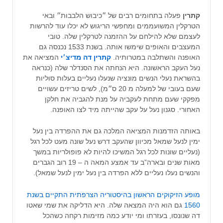
קתרין
פעלה בתחומים רבים של ״כיבוש הלבבות״ ובאי
הטרקלין המשועממים ומחפשי הריגוש לא יכלו עוד להרשות
לעצמם שלא להילחם על ההזמנה לטרקלין שלה. טובי
המעצבים והאופים שימשו אותה. בשנת 1533 נכנסה גם
האופנה והשתלבה במטרותיה.
קתרין דה מדיצ׳י
המציאה את
נעל העקב הראשונה. היא הנחתה את הסנדלר שלה (כנראה
בהשראת נעלי הנשים מונציה שנעלו נעליים בעלות סוליות
שעם בעובי של למעלה מ 20 ס״מ), לשים טריזים עשויים
מפקקי שעם מתחת לעקביה על מנת להגביה את חלקן
האחורי. סגנון נעל על עקב שהייתה מיד לצו האופנה.
באותה הזדמנות המציאה המלכה גם את ההפרדה בין נעל
ימין לנעל שמאל מכיוון שהעקב דרש נעל שונה מעט לכל רגל
(נעליים שונות לכל רגל המשיכו להיות לא פופולריות במשך
מאות שנים ובארה”ב עד אמצע המאה ה – 19 רוב הגברים
והנשים נעלו נעליים ללא הפרדה בין נעל ימין לנעל שמאל).
מופע הזיקוקים הראשון בהיסטוריה הצרפתית התקיים בשנת
1560
גם הוא היה המצאה שלה. היא הדליקה את שמי שאטו
דה שנונסו, בעזרתו ומי יודע כמה מזימות רקחה כשהכל