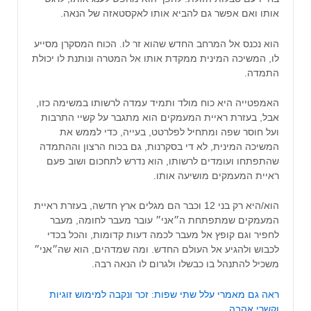
אותו ואם אפשר גם להביא אותו לאקסטאזה של הנאה.
הוא נכנס אל המרחב החדש שהוא זר לו. הכוח המסקרן מסייע
לו, המשיכה המינית ממקדת אותו אל המטרה ונותנת לו יכולת
התמדה.
האמפטייה היא כוח מולד ותמיד עמדה לרשותו במשימה כזו,
אבל, בעזרת ראיית המעמקים הוא מתגבר על קשיי התרבות
ועל חוסר שפה ומתחיל לפלרטט, בעייה, כדי לממש את
המשיכה המינית, לא די בסקרנות, גם בכוח הרצון וההתמדה
שהתפתחו ועומדים לרשותו, הוא נדרש לתחכום ושוב פעם
ראיית המעמקים מושיעה אותו.
הוא/היא רק בני 12 וכבר הם מגלים ארץ חדשה, בעזרת ראיית
המעמקים שמתפתחת ה״אני״ עובר מעבר לחומה, מעבר
לחפיר וגם קופץ אל מעבר לכמה דעות קדומות, והכל בכדי
לכבוש ולהגיע אל העולם החדש. ומה שמדהים, הוא שה״אני״
משכיל להתנהל בו כבשלו ולגרום לו הנאה רבה.
ראה גם מאמרי עלל שתי שפות: זכר ונקבה למימוש זוגיות
וקשרי אהבה.