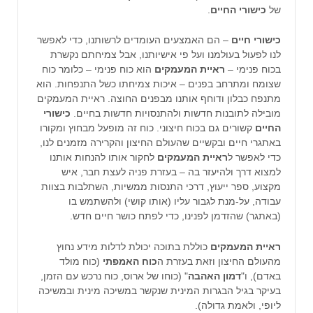
של
כישורי החיים
.
כישורי חיים
– הם האמצעים העומדים לרשותנו, כדי לאפשר
לנו לפעול בעולמנו ועל פי אישיותנו, אבל צמיחתם נקשרת
בכוח פנימי –
ראיית המעמקים
הוא כוח פנימי – כלומר כוח
שצומח ומתרחב בפנים – איכות צמיחתו כשל התנפחות. הוא
מתנפח כבלון ודוחף אותנו מבפנים החוצה. ראיית המעמקים
מובילה לתובנות חדשות ולהתנסויות חדשות בחיים.
כישורי
החיים
קשורים גם בכוח חיצוני. כוח זה מופעל מבחוץ ומקורו
באתגרי חיים ובקשיים שהעולם החיצון והקרירה מזמנים לנו,
כדי לאפשר ל
ראיית המעמקים
לחקור אותו להנחות אותנו
למצוא דרך ולהיעזר בה – בעזרת פניה לעצת חבר, איש
מקצוע, ספר ייעוץ, דרכי התנסות ממשיות, השתלבות בצוות
עבודה, על-מנת לגבור עליו (אותו קושי) ולהשתמש בו
(באתגר) שהזדמן לפנינו, כדי לפתח כושר חיים חדש.
ראיית המעמקים
כוללת בתוכה יכולת לדלות מידע נחוץ
מהעולם החיצון וזאת בעזרת ה
כוח האמפתי
(כוח מולד
באדם), ו"
דמון האהבה
" (כוחו של ארוס, כוח נרכש עם הזמן,
בעיקר בגיל הבגרות המינית שנקשר במשיכה מינית ובמשיכה
ליופי, ולאמת גדולה).