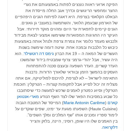
הפיקה ארועי ראווה נוצצים לפתות באמצעותם את נערי
החצר ומחפשי הריגושים וכדרך אגב החלה מייסדת את
הבאלט הקלאסי בצרפת. היא דאגה לפיתוח הגנים היפהפיים
של הארמון שבעמק הלואר, והשתמשה במעצבי גן גאונים.
הגנים קיימים לתפארת עד היום ומהוים מוקד תיירותי. אבל
העיקר היו החגיגות המפוארות ששימשו אמצעי לצאת מבידוד
ולכבוש מעמד כלומר את צמרת צרפת ולנהל אותה באמצעות
כיבוש כל הלבבות ובמכה אחת. שיטה דומה שימשה בשנות
העשרים של המאה ה – 19 את הברון
גימס דה רוטשילד
. הוא
היה עשיר, אבל יהודי-גרמני צרוף שמבטיח בידוד שהמשכו
העדר קשרים, העדר השפעה ובעצם סכנה להתפתחות
העסקים בהמשך הזמן ובוודאי שלאורך הדורות. נדבנות
התאימה לישראל – לא לצרפת, להיכנס לפוליטיקה, אם אתה
מצליח זה יכול לסייע אבל לתקופות קצרות – הטרקלין: חוכמת
הטרקלין וסיוע כפטרון לאמנים שרכש למעשה כדי שיסתובבו
כל שבוע במסיבות הפאר שלו לצד השף הנודע
מארי-אנטואן
קארם
(
Marie Antonin Carême
) המייסד של המטבח הגבוה
(Haute Cuisine) השפעתו מגעת עד ימינו, שפים שוקדים על
לימוד ספריו ומכנים אותו "שף המלכים ומלך השפים".
בין האמנים שלו היו שופן, רוסיני, היינה, בלזק והצייר
דלקרואה
.