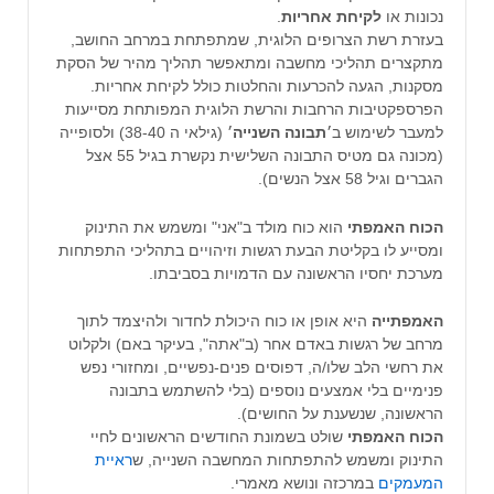
נכונות או
לקיחת אחריות
.
בעזרת רשת הצרופים הלוגית, שמתפתחת במרחב החושב,
מתקצרים תהליכי מחשבה ומתאפשר תהליך מהיר של הסקת
מסקנות, הגעה להכרעות והחלטות כולל לקיחת אחריות.
הפרספקטיבות הרחבות והרשת הלוגית המפותחת מסייעות
למעבר לשימוש ב׳
תבונה השנייה
׳ (גילאי ה 38-40) ולסופייה
(מכונה גם מטיס התבונה השלישית נקשרת בגיל 55 אצל
הגברים וגיל 58 אצל הנשים).
הכוח
האמפתי
הוא כוח מולד ב"אני" ומשמש את התינוק
ומסייע לו בקליטת הבעת רגשות וזיהויים בתהליכי התפתחות
מערכת יחסיו הראשונה עם הדמויות בסביבתו.
האמפתייה
היא אופן או כוח היכולת לחדור ולהיצמד לתוך
מרחב של רגשות באדם אחר (ב"אתה", בעיקר באם) ולקלוט
את רחשי הלב שלו/ה, דפוסים פנים-נפשיים, ומחזורי נפש
פנימיים בלי אמצעים נוספים (בלי להשתמש בתבונה
הראשונה, שנשענת על החושים).
הכוח האמפתי
שולט בשמונת החודשים הראשונים לחיי
התינוק ומשמש להתפתחות המחשבה השנייה, ש
ראיית
המעמקים
במרכזה ונושא מאמרי.