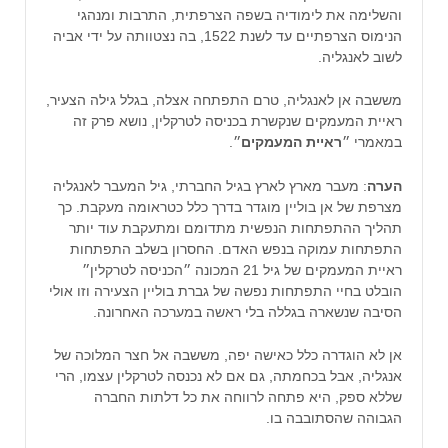
והשלימה את לימודיה בשפה הצרפתית, התרבות ומנהגי
הנימוס הצרפתיים עד לשנת 1522, בה נצטוותה על ידי אביה
לשוב לאנגליה.
מששבה אן לאנגליה, טרם התפתחה אצלה, בגלל גילה הצעיר,
ראיית המעמקים שנקשרת בכניסה לטרקלין, נושא פרק זה
במאמרי ״
ראיית המעמקים
״.
הערה
: מעבר מארץ לארץ בגיל החברתי, גיל המעבר לאנגליה
מצרפת של אן בוליין מוגדר בדרך כלל כטראומה מעקבת. כך
תהליך ההתפתחות הנפשית מתדומם ומתעקבת עוד יותר
התפתחות עמוקה בנפש האדם. החסרון בשלב התפתחות
ראיית המעמקים של גיל 21 המכונה ״הכניסה לטרקלין״
הובלט בחיי התפתחות נפשה של גברת בוליין הצעירה וזו אולי
הסיבה שנשארה בגללה בלי ראשה במערכה האחרונה.
אן לא הוגדרה כלל כאישה יפה, מששבה אל חצר המלוכה של
אנגליה, אבל בכחמתה, גם אם לא נכנסה לטרקלין עצמו, הרי
שללא ספק, היא פתחה לרווחה את כל דלתות החברה
הגבוהה שהסתובבה בו.