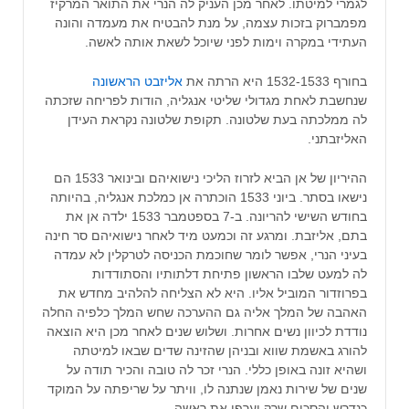
לגמרי למיטתו. לאחר מכן העניק לה הנרי את התואר המרקיז
מפמברוק בזכות עצמה, על מנת להבטיח את מעמדה והונה
העתידי במקרה וימות לפני שיוכל לשאת אותה לאשה.
בחורף 1532-1533 היא הרתה את
אליזבט הראשונה
שנחשבת לאחת מגדולי שליטי אנגליה, הודות לפריחה שזכתה
לה ממלכתה בעת שלטונה‏. תקופת שלטונה נקראת העידן
האליזבתני.
ההיריון של אן הביא לזרוז הליכי נישואיהם ובינואר 1533 הם
נישאו בסתר. ביוני 1533 הוכתרה אן כמלכת אנגליה, בהיותה
בחודש השישי להריונה. ב-7 בספטמבר 1533 ילדה אן את
בתם, אליזבת. ומרגע זה וכמעט מיד לאחר נישואיהם סר חינה
בעיני הנרי, אפשר לומר שחוכמת הכניסה לטרקלין לא עמדה
לה למעט שלבו הראשון פתיחת דלתותיו והסתודדות
בפרוזדור המוביל אליו. היא לא הצליחה להלהיב מחדש את
האהבה של המלך אליה גם ההערכה שחש המלך כלפיה החלה
נודדת לכיוון נשים אחרות. ושלוש שנים לאחר מכן היא הוצאה
להורג באשמת שווא ובניהן שהזינה שדים שבאו למיטתה
ושהיא זונה באופן כללי. הנרי זכר לה טובה והכיר תודה על
שנים של שירות נאמן שנתנה לו, וויתר על שריפתה על המוקד
כנדרש והסכים שרק יערפו את ראשה.