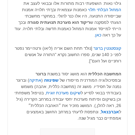
גילוי נאות: הושפעתי רבות מתורות אלו ובבואי לעצב את
המחול הבלתי תלוי
כאמנות עצמאית ובךתי תלויה אמנות
שבייסודה התנועה, היו אלו כנר לרגלי. במחקרי מחשבתי
הגעתי למסקנה ש
ריקוד הוא מערכת תנועתית סגורה
ובכך
הייתי למייסד אמנות המחול כאמנות חדשה ובלתי תלויה. עוד
על כך ראה
כאן
.
קונסטנטין ברונר
[נולד תחת השם אריה (ליאו) ורטהיימר נפטר
לפני כ 140 שנים, ספרו החשוב נקרא "התורה על אנשים
רוחניים ועל העם"].
המחשבה הכללית
הוא מושג יסוד במשנת
ברונר
ובפסיכולוגיה המודרנית מייסודו של
שפינוזה
(
אתיקה
) וברונר
נמנה על חסידיו. מושג זה (מחשבה כללית, אהבה) משמש
בעבודתי בבואי לסייע ל
שיקום מערכת זוגית
, בטיפול משפחתי
וכן בשיקום ופיתוח מערכות יחסי עבודה במרחב הקרירה (גיל
26, ראה להלן,). המושג מזכיר את ״האהבה הכללית״
ל
אברבנאל
, ונתפסת לדעתי במרחב החושב באמצעים
אמפתיים כבר מגיל שנה.