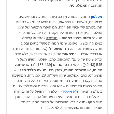
הייתה חיובית: "כן". תשובה זו התקבלה בהסתמך על
המחשבה
האפלטונית
.
אפלטון
התמקד בנושא מורכב ביותר התנועה (בדיאלוגים:
פרמנידס, תאיטיטוס וטימאוס). כיום נושא זה נמצא בתחום
התענינותם של אנשי הפיזיקה. הם חוקרי התנועה של ימנו,
אפלטון הניח את היסודות לפיזיקה. הוא דיבר על שני סוגי
תנועה:
תזוזה
ו
שינוי במהות
–
מחשבה
(התזוזה קשורה
במכניקה ובשינוי מקום.
שינוי המהות
נקשר בתוכן ובסוג
תנועה ששפינוזה זיהה כ"
התפשטות
" (שפינוזה, ברונר, עירוני)
או כדברי אפלטון ב
טימאוס
התוכן נקשר "באקראי, בלא סדר
ובלא שיטה של טעם" (טימאוס, כתבי אפלטון, שוקן תשל"ה,
545 [42-43]) ראה/י גם
פרמנידס
[138-139] "ב
נועו ישתנה
מקומו, או תשתנה מהותו, שאין מיני תנועה מלבד הללו
" –
פרמנידס, כתבי אפלטון, שוקן תשל"ה, 28, למעלה). המחשבה
אם כן, נקשרת בתנועת ההתפשטות. האדם פועל במרחבה.
מדובר ברשת של שינויים שהיא והוא עוברים ובגמילת שינויים
בעולם התנועה ה
לא אוקלידי
– כלומר זה פועל על זה ובחזרה
– גמילות הדדית והתנועה היא תנועה של התוכן בלבד. תוכן
נטול הגוף (תנועה ללא מעורבות של תזוזת מסה, כלומר
אנרגיה, אור, התפשטות וחלל לא אוקלידי)