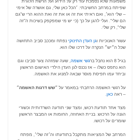
משמעות שלא נסמכת עוד רק על הידוע ועל הרשת הלוגית
שפיתח במרחב החשיבתי: ׳הכל כאן שלי, גם אושרה של אימי
– שלי הוא׳, ואם ראיתי את זה או את זה ואת ההוא הרי ש"גם
הם שלי". ועלי להגן על כך (כי יש מי שמפקפק בשיכות ה"זה
שלי", רק שלי.
עשור האנוכיות ו
גן העדן התינוקי
נפתח ומככב סביב התחושה
שכל ה״יש״ הנקרה על דרכו שלו הוא.
בגיל 8 הוא נחבל בר
גשי אשמה
, שעה שמזהה צער סביבו וגם
הוא נתפס כשלו – אז נכנס לגן העדן הילדי האישום הראשון
וביחד עמו תפיסת מוסר שבאה למנוע את האשמה.
על רגשי האשמה הרחבתי במאמר על ״
שש דרגות האשמה
״
– ראה
כאן
.
מצד אחד תודעת רכוש, ומצד שני תודעה השרדותית וכשורי
הגנה על הרכוש. בניית האחוזה, החומות או המבצר הראשון
שומרים על רכושו.
המרחב של המציאות מתקבל בתודעתו וה׳זה שלי׳, מפתח