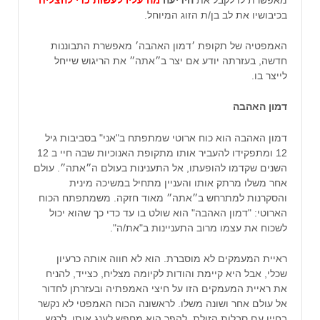
בכיבושיו את לב בן/ת הזוג המיוחל.
האמפטיה של תקופת ׳דמון האהבה׳ מאפשרת התבוננות
חדשה, בעזרתה יודע אם יצר ב״אתה״ את הריגוש שייחל
לייצר בו.
דמון האהבה
דמון האהבה הוא כוח ארוטי שמתפתח ב"אני" בסביבות גיל
12 ומתפקידו להעביר אותו מתקופת האנוכיות שבה חיי ב 12
השנים שקדמו להופעתו, אל התענינות בעולם ה״אתה״. עולם
אחר משלו מרתק אותו והעניין מתחיל במשיכה מינית
והסקרנות למתרחש ב״אתה״ מאוד חזקה. משמתפתח הכוח
הארוטי: "דמון האהבה" הוא שולט בו עד כדי כך שהוא יכול
לשכוח את עצמו מרוב התעניינות ב"את/ה".
ראיית המעמקים לא מוסברת. הוא לא חווה אותה כרעיון
שכלי, אבל היא קיימת והודות לקיומה מצליח, כצייד, להניח
את ראיית המעמקים הזו על חיצי האמפתיה ובעזרתן לחדור
אל עולם אחר ושונה משלו. לראשונה הכוח האמפטי לא נקשר
בחייו עם סבלות הזולת. להפך הוא מחפש לענג אותו, לרגש