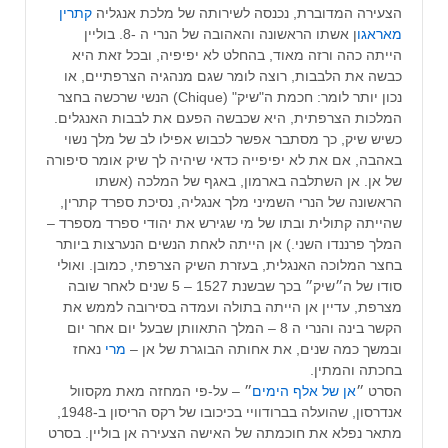
הצעירה המדוברת, נכנסה לשירותה של מלכת אנגליה
קתרין
מאראגו
ן אשתו הראשונה והאהובה של הנרי ה -8. בוליין
הייתה כהה ורזה מאוד, בהחלט לא יפיפיה, ובכל זאת היא
כבשה את הלבבות, רוצה לומר שגם מנהגיה הצרפתיים, או
נכון יותר לומר: חכמת ה"שיק" (Chique) הנשי שרכשה בחצר
המלכות הצרפתית, היא שכבשה הפעם את לבבות האנגלים.
כשיש שיק, כך מסתבר אפשר לכבוש אפילו לב של מלך נשוי
באהבה, אם את לא יפיפייה כדאי שיהיה לך שיק אומר סיפורה
של אן. אן השתלבה בארמון, באגף של המלכה (אשתו
הראשונה של הנרי השמיני מלך אנגליה, נסיכת ספרד קתרין,
שהייתה קתולית ובתו של מי שגירש את יהודי ספרד מספרד –
המלך פרננדו השני.) אן הייתה לאחת הנשים הנערצות ביותר
בחצר המלוכה האנגלית, בעזרת השיק הצרפתי, כמובן. ואולי
סודו של ה״שיק״ בכך שבשנת 1527 – 5 שנים לאחר שובה
מצרפת, עדיין אן הייתה בתולה ועמדה בסירובה לממש את
הקשר בינה והנרי ה 8 – המלך התאוותן שבעל יום אחר יום
ובמשך כמה שנים, את אחותה הבוגרת של אן –
מרי
נאחז
בחכתה והמתין.
הסרט ״
אן של אלף הימים
״ – על-פי המחזה מאת מקסוול
אנדרסון, שהועלה בברודוויי בכיכובו של רקס הריסון ב-1948,
מתאר נפלא את חוכמתה של האישה הצעירה אן בוליין. בסרט