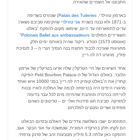
התבוננו אל השמיים שהאירה.
בארמון טווילרי,
Palais des Tuileries
) שנהרס בשריפה
ב-1871 ולא נבנה בשנית ו
גני טווילרי
שהקימה סביבם נשארו
עדים לתפארתה עד היום, שימשו מקום להפקת ׳באלט
השגרירים הפולנים'
Polonais Ballet aux ambassadeurs
"
(אוגוסט 1573) הנודע. ריקוד שהיה באותם ימים חלק
מחגיגות שערכה לכבוד חתונת בנה הנסיך הנרי ה – 3 לנסיכת
פולין, מרגרט דה לה ריין.
אחד השיאים של חיי הטרקלין שלה ארעו בטרקלין של ארמון
הלובר, באולם הגדול של ה-Petit Bourbon Palace הפיקה
קתרין את ה׳באלט קומיק דה לה ריין' בפני 10000 איש ואחד
מרגעיו היפים היה בכניסתה לבמה של המלכה לואיז ובנות
לווייתה בכרכרה מוזהבת שהתיזה מים לכל עבר בדומה
למזרקה. סביבה חגו סירנות ואלי ים – טריטונים כשהם
מפזזים ושרים ומנגנים למלכתם.
המוזמנים ישבו בשלושה צדדים של האולם ובסיום הבאלט
הם לקחו חלק בהרקדה המונית, שנמשכה עד אור הבקר. אגב,
ההפקה כאן עלתה 5.3 מיליון מטבעות זהב של פרנק צרפתי.