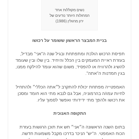
נשים מקוללות אחד
המחולות היותר נודעים של
ירון מרגולין (1986)
בניית המבצר הראשון ששומר על רכושו
תפיסת הרכוש הולכת ומתפתחת ובגיל שנה ה"אני" מבדיל,
בעזרת ראיית המעמקים בין הכלל והיחיד. בין שלו ובין שעומד
להשיג ולהרוויח או להפסיד, משום שהוא עומד להילקח ממנו,
בגין חמדנות ה"אתה".
האמפטייה מפתחת יכולת להתקרב ל״אתה הכללי״ ולהתחיל
לחיות עמו/ה בהרמוניה, אבל גם לנבא מתי הוא חומד ומסכן
את רכושו ולהפך מתי ידידותי ואפשר לסמוך עליו.
התקופה האנוכית
בתום השנה הראשונה ה״אני״ חש את תוכן הרגשות בעזרת
הכוח האמפטי. ה"יש" הניכר בדרכו מקבל משמעות חדשה.