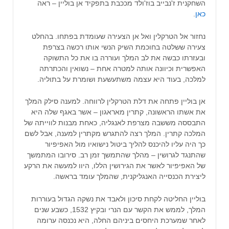
השחקנית ז'נבייב בוז'ולד מככבת בתפקיד אן בוליין – ראה
כאן
.
נחזור אל הטרקלין ואל אן הצעירה שעומדת בפתחו. בהחלט
צעירה ששלטה בחוכמת השיק הנשי אותו רכשה בצרפת
ובעזרתו כבשה את לב המלך ועוררה בו את כל התשוקה
האפשרית וכיוונה אותה למטרה אחת – נשואין והכתרתה
למלכה, בעוד היא עצמה משתעשעת ושומרת על בתוליה.
אן בוליין פתחה את דלת הטרקלין לרווחה. למענה סילק המלך
את אשתו הראשונה, קתרין מאראגון – אשר באגף שלה היא
התבססה מששבה מצרפת לאנגליה, כאחת מבנות לווייתה של
המלכה קתרין. המלך רצה להתגרש מקתרין למענה, אבל לשם
כך היה עליו להיכנס להליך ביטול נישואיו מול האפיפיור
שהתנגד לגרושין – מהלך שהתמשך זמן רב. סירובו המתמשך
של האפיפיור לאשר את הגירושין הללו, היוו למעשה את הרקע
ליצירת הכנסייה האנגליקנית, שהמלך עומד בראשה.
בוליין החליטה לקחת סיכון ולאבד את נשקה הגדול בעוררות
המלך, לממש את הקשר עם הנרי ובקיץ 1532, כשבע שנים
לאחר שמערכת היחסים ביניהם החלה, היא נכנסה ערומה