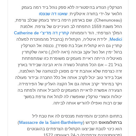
הטרקלין הנודע בהיסטוריה ללא ספק נוהל ביד רמה בעמק
הלואר על-ידי בחורה איטלקית:
שאטו דה שנונסו
(Chenunceau). שם בארמון היפה ביותר בעמק שבלב צרפת,
החל משנת 1559 התפתח לב העיניינים של צרפת. אלמנת
המלך הצרפתי, הוד רוממותה
קתרין דה מדיצ'י Catherine de
Medici
, ילידת איטליה, הקתולית (בהבדל מהמוזכרת למעלה
קתרין גם היא קתולית אבל בת ספרד), נכנסה אל הטרקלין
ברגל ימין ועל נעל עקב גבוהה (ראה להלן,) נראה שלקתרין
מאיטליה הייתה ראיית מעמקים משופרת כזו שמתפתחת
בגיל 21 – אם הכל מתנהל כשורה והיא הבינה שבידוד בארץ
זרה כצרפת שלא אוהבת זרים מסוכן לבטחונה של האלמנה,
אבל בידור טוב יכול לקרב אותה אל כלל החברה ובידור מעולה
ויקר במיוחד יקרב אותה גם אל הקצה העליון של הפירמידה.
הצעירה אפשרה לראיית המעמקים להוביל אותה ולפתח בה
יכולות וכשורי טרקלין שאפשרו לה לנהל את צרפת במשך
שנים רבות ואפילו להוריש אותה לביתה.
בתחום התככים והמזימות מנכסים לה את טבח ליל
ברתולומאוס
הקדוש (
Massacre de la Saint-Barthélemy
)
הוא כינוי לטבח שביצעו הקתולים הצרפתים בהוגנוטים
(פרוטסטנטים צרפתים) ב-24 באוגוסט 1572.