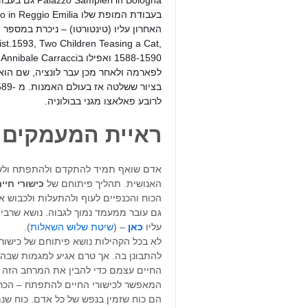
ist.1593, Two Children Teasing a Cat,
לפארמה ולאחר מכן עבר לונציה, שם הוא
לרובע פאלאצו מגני בבולוניה.
ראיית המעמקים 
אדם שואף תמיד להתקדם ולהתפתח ולש
האנושית. תהליך פיתוחם של
כישורי חיי
הכוח והכנפיים לעוף ולהתעלות ולכבוש 
גם עובר ממעמד נמוך לגבוה. נושא שרבים ל
עליו
כאן
– (
שיטת שלוש השאלות
).
לא בכל הקהילות נושא פיתוחם של כישורי
להתבונן בה. אך טרם אגיע למגמות שבהע
החיים עצמם כדי להבין את המרחב הזה
המאפשר לכישורי החיים להתפתח – הכרח
הם כוח שזמין בנפש של כל אדם. כוח ש