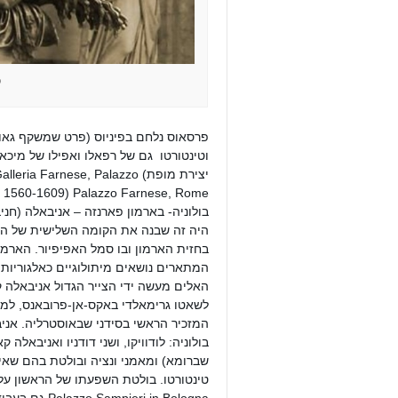
פ
פרסאוס נלחם בפיניוס (פרט שמשקף גאונו 
יצירת מופת) Farnese, Palazzo
בולוניה- בארמון פארנזה – אניבאלה (חני
היה זה שבנה את הקומה השלישית של הא
המתארים נושאים מיתולוגיים כאלגוריו
האלים מעשה ידי הצייר הגדול אניבאלה ק
לשאטו גרימאלדי באקס-אן-פרובאנס, למוזי
המזכיר הראשי בסידני שבאוסטרליה. א
בולוניה: לודוויקו, ושני דודניו ואניבאלה
שברומא) ומאמני ונציה ובולטת בהם שאיפ