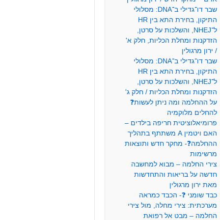
שבר דו־גדילי ב־DNA: מסלולי
התיקון, בחירת התא בין HR
ל־NHEJ, והשלכות על סרטן,
הזדקנות ומחלת הכליות, חלק א'
/ ירון מרגולין
שבר דו־גדילי ב־DNA: מסלולי
התיקון, בחירת התא בין HR
ל־NHEJ, והשלכות על סרטן,
הזדקנות ומחלת הכליות / חלק ג'
על ההחלמה ומה ניתן לעשות❓
להחלים מלוקמיה
פרומיאלוציטית חריפה בילדים –
האם ויטמין A משתתף בתהליך
ההחלמה❓- מחקר חדש ותוצאות
מרשימות
צירי החלמה – מבוא למחשבה
חדשה על בריאות והתחדשות
מאת ירון מרגולין
כבד שומני ❓- הכבד כמראה
מערכתית: צירי מחלה, מול צירי
החלמה – מבט אל רפואת