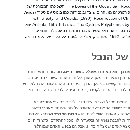
בעבודת המופת שלו The Loves of the Gods . San Rocco in Reggio Emilia. השפעתו המבורכת של
האחרון עליו (טינטורטו) – ניכרת במספר פורטרטים מאוחרים שיצר ובעבודות כמו בונוס עם סטיר (Venus
with a Satyr and Cupids, (1590) ,Resurrection of Chr
1588-1590 ואפילו בThe Cyclops Polyphemus by Annibale Carracci. בשנת 1587-88, Anibale יצא
 הצטרף אחיו אגוסטינו שכבר התמחה באסכולה הונציאנית
בציור ששלטה אז בעולם האמנות. מ -1589 עד 1592 האחים קראצ'י זכו לעבוד על הקיר על הקמת רומא
של הנבל
ם כך הוא מפתח ומשכלל
כישורי חיים.
הם כוח ההתפתחות
ם
זמין תמיד ומתמשך לאורך כל חיי האדם.
כישורי החיים
הם
אתגרים וקשיים במהלך הדרך. בעזרתם האדם עובר את הלא ידוע
דון בו בהקשר לקרירה, זוגיות וגידול ילדים וגם אני כתבתי
 החיים מקבל דגש או עידוד ויש לכך סיבה שמאמר זה בא
דר כישורי החיים יש להתעכב על מה שעומד מאחרי כישורי
 שבנפש האדם. השאלה מי הוא
הכוח המרכזי
שבנפש האדם
ית להבנת נושא זה ובלעדיה לא נוכל להתקדם.
כישורי חיים
נמצא לאדם שמצליח בחייו, אבל גם בנפש האדם שמוחלש