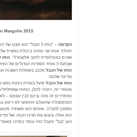
on Margolin 2015
הקדמה
– "כוחו ל הנבל" הוא מבט של ח
תהליך אותו אני מזהה ביכולת נפשית של
שונים באוכלוסייה לזהב אלקטורלי.
כוחו 
שבחברה ואחד הסודות הגדולים של הפול
כוחו של הנבל
מככב בשאלות השבות ועול
מדינה שלמה.
כוחו של הנבל
פועל בעזרת כוחות נפש מי
מאמרי זה, ראה/י להלן, כוחות שמחלחלי
ומופרדים זה מזה ובינם לבין עצמם – ל
המתוסכלת שהעולם החופשי לא ריפא בם, ה
ומסוכן לחברה, ואותם הוא משחרר מכאב
הוא עולה וכובש את מרכז הכוח, של מדינ
כאן "נבל" והנבל הזה עומד במרכז מאמרי.