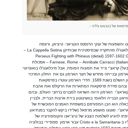
רסאוס של בנבנוטו צ'ליני -.
והשפעות של ענקי הרנסנס הונציאני: טיציאן, ורונסה
וטינטורטו גם של רפאלו ואפילו של מיכאלאנג'לו מהתקרה שבסיסטינית שבותיקן La Cappella Sistina –
Perseus Fighting with Phineus (detail) 1597-1602 Galleria 
Farnese, Rome – Annibale Carracci (Italian 1560-1609) Palazzo Farnese, Rome – אסכולת
בעל) קראצ'י צייר את תמונות המופת, אבל מיכלאנג'לו בואונרוטי
רמון ובנייתה מחדש של חצר הארמון גם את החלון המרכזי
בחזית הארמון ובו סמל האפיפיור. הארמון הושלם בשנת 1589. חדרי הארמון עוטרו בפרסקאות
ת ובהם סדרת פרסקאות המתארות את הרקולס ואת אהבת
אראצ'י. הארמון היווה השראה למבנים ברחבי העולם, ובהם
און הבנייה הלאומי בוושינגטון בירת ארצות הברית, ולבניין
ניבאלה הוא הבן המפורסם במשפחת האמנים המוכשרת של
 קאראצ'י. סגנונו מושפע מרפאל (שלידו ביקש להקבר בפנתיאון
תו להגיע לשלמות הצבע של טיצ'יאנו והקומפוזיציה של
טינטורטו. בולטת השפעתו של הראשון עליו ב-Cristo e la Samaritana עבור ארמון סמפיירי בבולוניה
Palazzo Sampieri in Bologna גם בעבודתו משנת 1587 בכנסיית סאן רוקו ברגיו אמיליה ובמיוחד