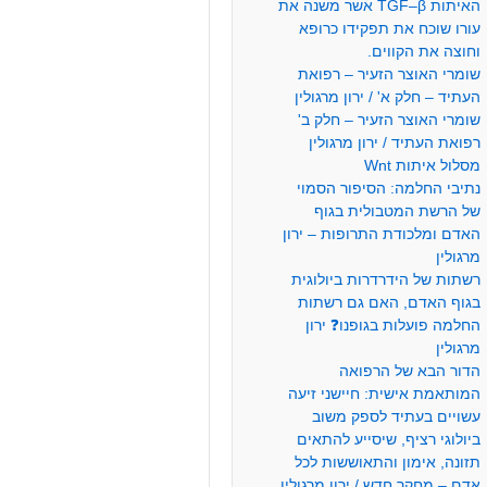
האיתות TGF–β אשר משנה את
עורו שוכח את תפקידו כרופא
וחוצה את הקווים.
שומרי האוצר הזעיר – רפואת
העתיד – חלק א' / ירון מרגולין
שומרי האוצר הזעיר – חלק ב'
רפואת העתיד / ירון מרגולין
מסלול איתות Wnt
נתיבי החלמה: הסיפור הסמוי
של הרשת המטבולית בגוף
האדם ומלכודת התרופות – ירון
מרגולין
רשתות של הידרדרות ביולוגית
בגוף האדם, האם גם רשתות
החלמה פועלות בגופנו❓ ירון
מרגולין
הדור הבא של הרפואה
המותאמת אישית: חיישני זיעה
עשויים בעתיד לספק משוב
ביולוגי רציף, שיסייע להתאים
תזונה, אימון והתאוששות לכל
אדם – מחקר חדש / ירון מרגולין