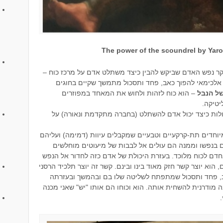
The power of the scoundrel by Yar
וקר נפש האדם שביקש להבין כיצד משתלט אדם על מרכז כוח –
 אלכימאי להפוך כאב, פחד ותסכול מתמשך שקיים בחוגים
של הנבל
– הוא כוח לזהות ולחוש את המאחד במפוזרים
יטיקה.
ות כיצד יכול אדם להשתלט (בחברה מתקדמת ונאורה) על
וחדים תת-קרקעיים וטבעיים שמקבלים עיוות (דמימה) ועליהם
ם בנפשו וממנה הם עולים אל לבבות של מיעוטים מוחלשים
אחדם לכוח מלוכד. בעזרת היכולת של אדם כזה לחדור אל הנפש
וא יוצר קשר חזק מאוד בינו ובינם. קשר זה יוצר תלכיד הרסני
, פחד ותסכול שמתפתח לשליטה שלו בם ובהמשך ובעזרתה
ה מודרנית להשחית אותה. הוא וכוחו הם אותו "יש" שאני מכנה