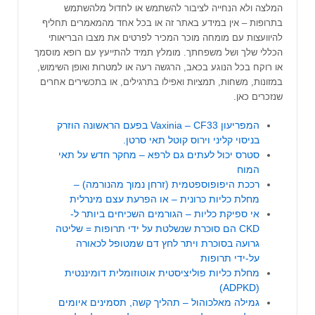
המלצה ולא הנחייה לציבור להשתמש או לחדול מלהשתמש
בתרופות – אין במידע באתר זה או בכל אחד מהמאמרים תחליף
להיוועצות עם מומחה מוכר המכיר לפרטים את מצבו הבריאותי
הכללי שלך ושל משפחתך. מומלץ תמיד להתייעץ עם רופא מוסמך
או רוקח בכל הנוגע בכאב, הרגשה רעה או למטרות ואופן השימוש,
במזונות, משחות, תמציות ואפילו בתרגילים, או בתכשירים אחרים
שנזכרים כאן.
המפריעון Vaxinia – CF33 בפעם הראשונה הוזרק
בניסוי קליני וירוס קוטל תאי סרטן.
סטרס יכול לעתים גם לרפא – מחקר חדש על תאי
המוח
רככת היפופוספטמית (זרחן נמוך מהנורמה) –
מחלת כליות כרונית – או הפרעת עצם מינרלית
אי ספיקת כליות – הגורמים השכיחים ביותר ל-
CKD הם סוכרת שנשלטת על ידי תרופות = שליטה
גרועה בסוכרת ויתר לחץ דם שמטופל לכאורה
על-ידי תרופות
מחלת כליות פוליציסטית אוטוזומלית דומיננטית
(ADPKD)
גמילה מאלכוהול – תהליך קשה, תסמינים איומים