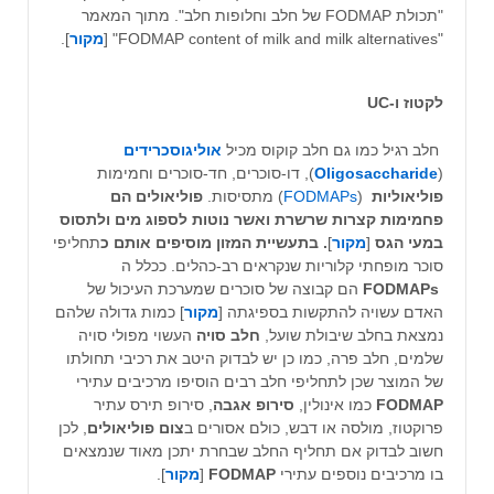
"תכולת FODMAP של חלב וחלופות חלב". מתוך המאמר
"FODMAP content of milk and milk alternatives" [
מקור
].
לקטוז ו-UC
חלב רגיל כמו גם חלב קוקוס מכיל
אוליגוסכרידים
(
Oligosaccharide
), דו-סוכרים, חד-סוכרים וחמימות
פוליאוליות
(
FODMAPs
) מתסיסות.
פוליאולים הם
פחמימות קצרות שרשרת ואשר נוטות לספוג מים ולתסוס
במעי הגס
[
מקור
]
. בתעשיית המזון מוסיפים אותם כ
תחליפי
סוכר מופחתי קלוריות שנקראים רב-כהלים. ככלל ה
FODMAPs
הם קבוצה של סוכרים שמערכת העיכול של
האדם עשויה להתקשות בספיגתה [
מקור
] כמות גדולה שלהם
נמצאת בחלב שיבולת שועל,
חלב סויה
העשוי מפולי סויה
שלמים, חלב פרה, כמו כן יש לבדוק היטב את רכיבי תחולתו
של המוצר שכן לתחליפי חלב רבים הוסיפו מרכיבים עתירי
FODMAP
כמו אינולין,
סירופ אגבה
, סירופ תירס עתיר
פרוקטוז, מולסה או דבש, כולם אסורים ב
צום פוליאולים
, לכן
חשוב לבדוק אם תחליף החלב שבחרת יתכן מאוד שנמצאים
בו מרכיבים נוספים עתירי
FODMAP
[
מקור
].