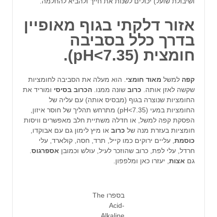
ושיבולת שועל) יכולים לשנות את חייך ולהביא להחלמה.
אזור דלקתי בגוף מאופיין
בדרך כלל בסביבה
חומצית (pH<7.35).
קפה
למשל
מאוד חומצי
. הוא מעלה את הסביבה לחומציות
שקשה לאזן אותה.
כרוב
שונה ממנו.
הכרוב בסיסי
ומוריד את
החומציות שנוצרה בגוף (מבסיס אותה) עם עליה של
החומציות במעי (pH<7.35) מתרחש תהליך של חוסר איזון,
הפסקת קפה למשל, או חדלה משתיית חלב מאפשרים וויסות
חומציות בעזרת מנה של
כרוב
או מיץ לימון גם עם אבוקדו,
כוסמת
, עליים ירוקים כמו קייל, תרד, חסה, קולארד, עלי
חרדל, עלי לפת, כרוב שהוזכר לעיל, עולש וכמובן
אספרגוס
.
גם
אצות
, יעזרו כאן ומלפפון.
בספרו The
Acid-
Alkaline