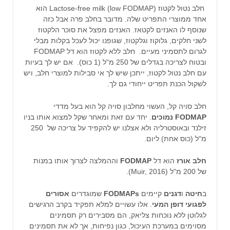
חלב נטול לקטוז (Lactose-free milk (low FODMAP הוא
אחד ממוצרי התפריט שלה. מדובר בחלב פרה אבל כזה
שנוסף לו האנזים לקטאז. האנזים מפצל את סוכר הלקטוז
לשני חלקים, גלוקוז וגלקטוז, שגופנו יכול לעכל בקלות מבלי
לגרום לתסמיני מעיים. חלב ללא לקטוז הוא דל FODMAP
ובטוח לצריכה בגדלים של 250 מ"ל (1 כוס). אם יש לך בעיות
עם חלב נטול לקטוז, ייתכן שיש לך אי סבילות למוצרי חלב, ויש
לשקול הכנת תפריט ייחודי גם לך.
חלב סויה קל, העשוי מחלבון סויה קל הוא בעל מדדי
FODMAP נמוכים
. יחד עם זאת ומאחר שקל למצוא אותו בניו
זילנד ובאוסטרליה ולא אצלנו יש להקפיד על צריכה של 250
מ"ל (כוס אחת) ליום.
חלב אורז
הוא דל
FODMAP
וההמלצה לצרוך אותו במנות
של 200 מ"ל (Muir, 2016).
ב
חיטה
ו
דגנים
קיימים
FODMAPs
שמוגדרים
אסורים
לפגועי דופן המעי
. אלו עשויים למלא תפקיד בקרב הרגישים
לגלוטן ללא נוכחות צליאק, הם מסבירים רק תסמינים
מסוימים במערכת העיכול, כגון נפיחות, אך לא את תסמינים