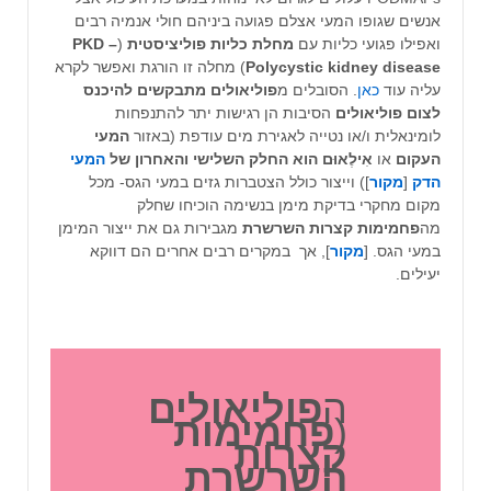
אנשים שגופו המעי אצלם פגועה ביניהם חולי אנמיה רבים
ואפילו פגועי כליות עם
מחלת כליות פוליציסטית
(
PKD –
Polycystic kidney disease
) מחלה זו הורגת ואפשר לקרא
עליה עוד
כאן
. הסובלים מ
פוליאולים מתבקשים להיכנס
לצום פוליאולים
הסיבות הן רגישות יתר להתנפחות
לומינאלית ו/או נטייה לאגירת מים עודפת (באזור
המעי
העקום
או
אִילֶאוּם הוא החלק השלישי והאחרון של
המעי
הדק
[
מקור
]) וייצור כולל הצטברות גזים במעי הגס- מכל
מקום מחקרי בדיקת מימן בנשימה הוכיחו שחלק
מה
פחמימות
קצרות השרשרת
מגבירות גם את ייצור המימן
במעי הגס. [
מקור
], אך במקרים רבים אחרים הם דווקא
יעילים.
ה
פוליאולים
(
פחמימות
קצרות
השרשרת