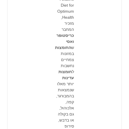
Diet for
Optimum
Health,
מזכיר
המחבר
כריסטופר
ואסי
ש
החומצות
במזונות
צמחיים
נחשבות
ל
חומצות
עדינות
יותר מאלו
שנמצאות
בהמבורגר,
קפה,
אלכוהול,
גם בקולה
או בדבש,
סירופ