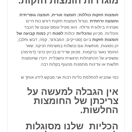
מוגדרות חומצות חזקות.
חומצות חזקות כוללות: חומצה אורית, חומצה גופריתית
וחומצה זרחתית
. נטרול חומצות חזקות דורש כוח חיים
ואנרגיה ביולוגית גדולה. הוא מטיל עומס עצום על הכבד
והכליות. מכיוון ש
הכליות
יכולות
לפנות
רק
כמות קבועה של
חומצות חזקות
ביום (סטייקים, המבורגר, קפה, דבש וחלב),
הן נפגעות, מותשות וגם נכשלות במשימת הניקוז, שאר
החומר נאגר ברקמות, מכווץ שרירים בכיווץ כרוני (דמימה)
ומשפיע על ההתנהלות הרגשית והשכלית. זיכרו שחומצות
חלשות או עדינות מתפנות מהגוף בקלות רבה.
כמי שהביא להחלמת כליות רבות אני מבקש לידע אותך ש
אין הגבלה למעשה על
צריכתן של החומצות
החלשות
.
הכליות
שלנו מסוגלות