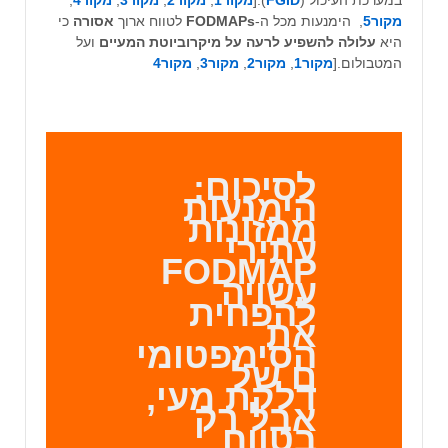
מקור5
, הימנעות מכל ה-
FODMAPs
לטווח ארוך
אסורה
כי
היא
עלולה להשפיע לרעה על מיקרוביוטת המעיים
ועל
המטבולום.[
מקור1
,
מקור2
,
מקור3
,
מקור4
לסיכום:
הימנעות
ממזונות
עתירי
FODMAP
עשויה
להפחית
את
הסימפטומי
ם של
דלקת מעי,
אבל רק
בטווח