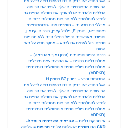
הגל החדש של בדיקות דם בהחלט רוצה לייעל את
הביצועים הספורטיביים שלך, לשפר את הרווחה
הכללית ולהרחיב או להאריך את תוחלת החיים גם
לסייע להחלמתך ללא תרופות ממחלות כרוניות
מדללי דם טבעיים – חומרים אנטי-תרומבוטיים:
נאטוקינאז, ויטמין E, פלפל קאיין, כורכום, קינמון,
וספורט מאפשרים טיפול בנוזלי הדם ללא תרופות.
סטרס יכול לעתים גם לרפא – מחקר חדש על תאי
המוח
רככת היפופוספטמית (זרחן נמוך מהנורמה) –
מחלת כליות כרונית – או הפרעת עצם מינרלית
מחלת כליות פוליציסטית אוטוזומלית דומיננטית
(ADPKD)
התרופות והרע – ביוטין B7 ויטמין H
הגל החדש של בדיקות דם בהחלט רוצה לייעל את
הביצועים הספורטיביים שלך, לשפר את הרווחה
הכללית ולהרחיב או להאריך את תוחלת החיים גם
לסייע להחלמתך ללא תרופות ממחלות כרוניות
מחלת כליות פוליציסטית אוטוזומלית דומיננטית
(ADPKD
אי ספיקת כליות –
הגורמים השכיחים ביותר ל-
CKD
הם
סוכרת
שנשלטת על ידי
תרופות
= שליטה