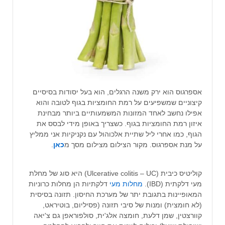
אספרגוס הוא ירק משנה הרגלים, הוא בעל יסודות בסיסיים
קיצוניים שמשפיעים על רמת החומציות בגוף לטובה והוא
אפילו נחשב לאחד המזונות המשמעותיים ביותר מבחינת
איזון רמת החומציות בגוף. כשצריך באופן מידי לבסס את
הגוף, כמו אחרי ליל שתיית אלכוהול עם נקניקיות אני ממליץ
על מנת אספרגוס. מקור הצילום מצילום מסך מ
כאן
.
קוליטיס כיבית (Ulcerative colitis – UC) היא סוג של מחלת
מעי דלקתית (IBD).
מחלות מעי
דלקתיות הן מחלות כרוניות
המאופיינות בתגובת יתר של מערכת החיסון. תזונה בסיסית
(לא חומצית) ומנות של סיבי תזונה (פסיליום, בוטיראט,
קוורצטין, שמן דלעת, חומצה אלג'ית, סולפוראפן גם צ'יאה