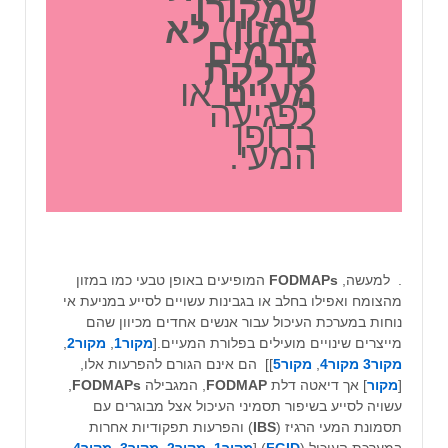
שמקורן
במזון
)
לא
גורמים
לדלקת
מעיים
או
לפגיעה
בדופן
המעי.
. למעשה,
FODMAPs
המופיעים באופן טבעי כמו במזון
מהצומח ואפילו בחלב או בגבינות עשויים לסייע במניעת אי
נוחות במערכת העיכול עבור אנשים אחדים מכיוון שהם
מייצרים שינויים מועילים בפלורת המעיים.[
מקור1
,
מקור2
,
מקור3
מקור4
,
מקור5
]] הם אינם הגורם להפרעות אלו,
[
מקור
] אך דיאטה דלת
FODMAP
, המגבילה
FODMAPs
,
עשויה לסייע בשיפור תסמיני העיכול אצל מבוגרים עם
תסמונת המעי הרגיז (
IBS
) והפרעות תפקודיות אחרות
במערכת העיכול (
FGID
).[
מקור1
,
מקור2
,
מקור3
,
מקור4
,