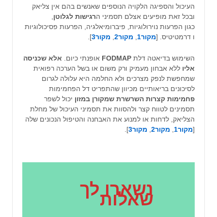
העיכול והספיגה הלקויה הנוספים שאנשים בהם אין צליאק
ובכל זאת מופיעים אצלם תסמיני ה
רגישות לגלוטן
,
כגון הפרעות נוירולוגיות, פיברומיאלגיה, הפרעות פסיכולוגיות
ו דרמטיטיס. [
מקור1
,
מקור2
,
מקור3
].
השימוש בדיאטה דלת
FODMAP
אופנתי כיום.
אלא שכניסה
אליו
ללא אבחון מעמיק ורק משום או בשל הערכה רפואית
שמחפשת לנפק מצרכים ולא החלמה היא עלולה לגרום
לסיכונים בריאותיים מכיוון שהתפריט דל הפחמימות
פחמימות
קצרות השרשרת שמקורן במזון
יכול לשפר
תסמינים לטווח קצר ולהסוות את תסמיני העיכול של מחלת
הצליאק, לדחות או למנוע את האבחנה והטיפול הנכונים שלה
[
מקור1
,
מקור2
,
מקור3
].
נשארו לך
שאלות