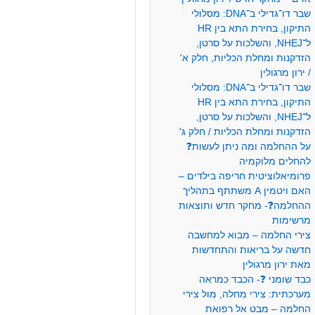
שבר דו־גדילי ב־DNA: מסלולי
התיקון, בחירת התא בין HR
ל־NHEJ, והשלכות על סרטן,
הזדקנות ומחלת הכליות, חלק א'
/ ירון מרגולין
שבר דו־גדילי ב־DNA: מסלולי
התיקון, בחירת התא בין HR
ל־NHEJ, והשלכות על סרטן,
הזדקנות ומחלת הכליות / חלק ג'
על ההחלמה ומה ניתן לעשות❓
להחלים מלוקמיה
פרומיאלוציטית חריפה בילדים –
האם ויטמין A משתתף בתהליך
ההחלמה❓- מחקר חדש ותוצאות
מרשימות
צירי החלמה – מבוא למחשבה
חדשה על בריאות והתחדשות
מאת ירון מרגולין
כבד שומני ❓- הכבד כמראה
מערכתית: צירי מחלה, מול צירי
החלמה – מבט אל רפואת