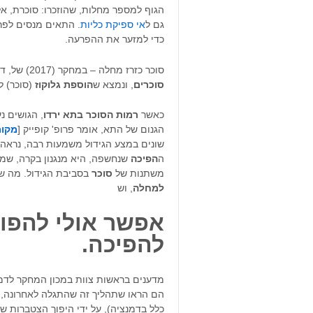
הגוף למספר מחלות, שהוזכרו: סוכרת, א
גם ל
אי ספיקת כליות
. התאים מנסים לפר
כדי למזער את ההפרעה.
סוכר כזרז מחלה – במחקר (2017) של, ד"ר סימפסון-לביא נבחנה התגובה של תאי שמרים ל
סוכרים
, ונמצא ש
הוספת גלוקוז
(סוכר) ל
כאשר
רמות הסוכר בתא ירדו
, הגושים נ
הגנום של התא, אומר פרופ' קופייק [
מקור
שונים במצע הגידול משמעות רבה, נראה
ה
הפיכה
שנחשפה, היא מנגנון בקרה, שמ
משתנות של
סוכר
בסביבת הגידול. מה 
למחלה
, וש
אפשר אולי להפוך
להפיכה
.
מדענים בראשות צוות במכון המחקר לדמנצ
הם הראו שתהליך זה שהתגלה לאחרונה, ע
כלל בדמנציה), על ידי היפוך הצטברות ש