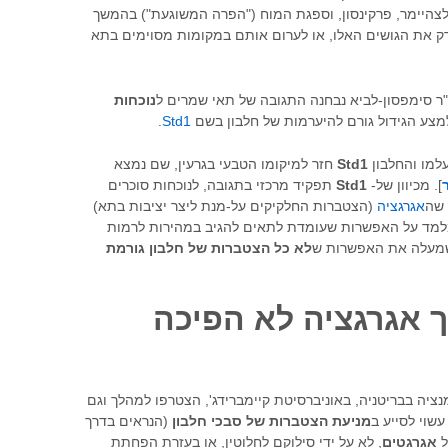
לצהיימר, פרקינסון, וספגת המוח ("הפרה המשוגעת") בהמשך
ק את הגושים האלו, או לערום אותם במקומות מסוימים בתא
נוכחות
מצע הגידול גורם להיערמות של חלבון בשם
Std1
.
עלמו והחלבון
Std1
חזר למיקומו הטבעי בגרעין, שם נמצא
]. מכיוון של-
Std1
תפקיד מרכזי בתגובה, לנוכחות סוכרים
 שה
אגרגציה
(הצטברות החלקיקים על-מנת ליצר יציבות בתא)
למד על האפשרות שעומדת לתאים להגיב במהירות לרמות
שמעלה את האפשרות ש
לא כל הצטברות של חלבון גורמת
 אגרגציה לא הפיכה
יה בבריטניה, באוניברסיטת קיימברידג', הצטרפו למהלך וגם
שוי לסייע ב
מניעת הצטברות של סבכי חלבון
(הנראים בדרך
ל
אגרגטים
, לא על ידי סילוקם לחלוטין, או בעזרת הפחתת