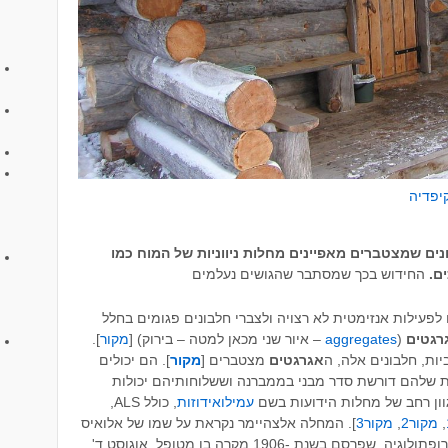
קיפדיה
נים שמצטברים מאפיינים מחלות ניווניות של המוח כמו
ים.
החידוש בכך שמסתבר שהגושים נעלמים
 לפעילות אנזימטית לא רצויה ולצברי חלבונים פגומים בחלל
רגטים
(
aggregates
– איור שני מכאן למטה – בירוק) [
מקור
].
ות, חלבונים אלה, ה
אגרגטים
מצטברים [
מקור
]. הם יכולים
 שלהם דורשת סדר מבני בממברנה וששלוחותיהם יכולות
ון רחב של מחלות הידועות בשם
עמילואידוזות
, כולל ALS,
,
מקור2
,
מקור3
]. המחלה אלצהיימר נקראת על שמו של אלואיס
אלצהיימר, פסיכיאטר בווארי מומחה בנוירופתולוגיה, שפרסם בשנת -1906 מקרה בו מטופל, אוגוסט ד',