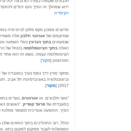
חלבונים שקופלו בצורה לא נכונה יכולים ל
ידוע שמהלך זה הפיך והם יכולים להתפר
ויקיפדיה
מדענים ממכון מקס פלנק לביוכימיה במרט
שמיקומם של
אגרגטי חלבון
אלה משפיעי
שנמצאים
בתוך הגרעין
בעלי השפעה אפס
האלה
בתוך הציטופלסמה
(הנוזל של התא
הציטופלזמה עצמה. נושא זה הוא אחד היסו
הנטינגטון [
מקור
].
מחקר פורץ דרך נוסף נערך במעבדה של פר
2017) [
מקור
].
"גושי חלבונים, או
אגרגטים
, נוצרים בתא
במעבדתו של
פרופ' קופייק
. "הגושים הא
הפיך. התופעה אופיינית למספר מחלות ק
ככלל, רוב התהליכים בתוך התאים שלנו מ
המסוגלות לעבור ממקום למקום בתא. גוש