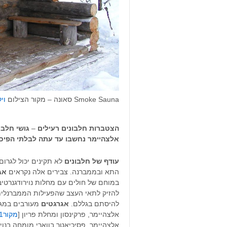
Smoke Sauna סאונה – מקור הצילום
וי
הצטברות חלבונים רעילים
–
גושי חלבו
אלצהיימר נחשבו עד עתה לבלתי הפיכ
עודף של חלבונים
לא תקינים יכול לגרום
התא ובממברנה. צבירים אלה נקראים
אג
במוחם של חולים עם מחלות נוירודגנרטיבי
להזיק לתאי העצב שהפעילות הממברנלית
להיסתם בגללם.
אגרגטים
מעורבים במגו
אלצהיימר, פרקינסון ומחלת פריון [
מקור1