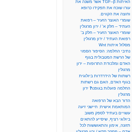
האיתות TGF–β אשר משנה את
עורו שוכח את תפקידו כרופא
וחוצה את הקווים.
שומרי האוצר הזעיר – רפואת
העתיד – חלק א' / ירון מרגולין
שומרי האוצר הזעיר – חלק ב'
רפואת העתיד / ירון מרגולין
מסלול איתות Wnt
נתיבי החלמה: הסיפור הסמוי
של הרשת המטבולית בגוף
האדם ומלכודת התרופות – ירון
מרגולין
רשתות של הידרדרות ביולוגית
בגוף האדם, האם גם רשתות
החלמה פועלות בגופנו❓ ירון
מרגולין
הדור הבא של הרפואה
המותאמת אישית: חיישני זיעה
עשויים בעתיד לספק משוב
ביולוגי רציף, שיסייע להתאים
תזונה, אימון והתאוששות לכל
אדם – מחקר חדש / ירון מרגולין