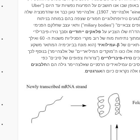
אישה בת 51, שעורר שינוי פרדיגמה גדול באופן שבו אנו חושבים על הפרעות נפשיות עד היום ("Uber
eine eigenartige Erkankung der Hirnrinde" אלצהיימר, 1907). אלצהיימר טען כבר אז שהדמנציה שלה
נגעים נוירופתולוגיים חמורים שצפה בהם במוחה בניתוח
שלאחר המוות. אלצהיימר כינה אותם: "גופים צבאיים" (“miliary bodies”) ותאי עצב שחלקם הפנימי
 הדו"ח שלו הצביע על
פלאקים ייחודיים
וסבך נוירו-פיברילרי
בהיסטולוגיה של המוח. המחקר התקדם ומתוך נתיחות מוח של רוב מקרי הסניליות משנות ה- 60 ואילך
-תאיים של
β-עמילואיד
(הוא מונח בביוכימיה המתאר משקע
פה אלו כונו ה"מוקדים המיליאריים" של אלצהיימר) בנוסף לכך
כים
נוירו-פיברילריים
("צרורות צפופים של סיבים" כפי
 סיבים עמילואידים הרסניים שאלצהיימר גילה הם ה
חלבונים
 אלה נקראים כיום ה
אגרגטים
.