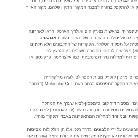
יצור אגרגטים חלבונים או סיבים עמילואידים הרסניים, כיום
ק או להתקפל בחזרה למבנה המקורי התקין שלהם. מקור האיור
ינסרייד, בראשות מארק היפ ואולריך הארטל, הראו לאחרונה
ם גם על יכולת ההישרדות של תאים. בעוד
האגרגטים
ית על תפקוד הסלולר, הפקודות של החלבונים הלא תקינים
) מפריעים לנתיבי תחבורה חשובים בין הגרעין לבין
דות למחלות נוירודגנרטיביות, כמו אלצהיימר, פרקינסון, או
ופ' מרטין קופייק מבית הספר לביולוגיה מולקולרית
וביוטכנולוגיה באוניברסיטת תל אביב. תוצאות המחקר התפרסמו בכתב העת Molecular Cell (דצמבר
ים", מסביר ד"ר קובי סימפסון-לביא שערך את המחקר
לה נוצרים מסיבות רבות, וזה נחשב (עד לאחרונה) למצב בלתי
שות, ובמיוחד למחלות המתאפיינות באבדן תפקוד מוחי".
בוצעים על ידי
חלבונים
. בדרך כלל, אלו הן מולקולות
מסיסות
י חלבונים לא תקינים משבשים את היכולת הזאת וגוררים את