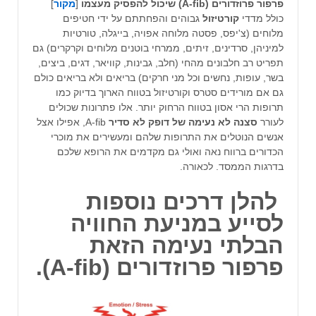
פרפור פרוזדורים (A-fib) שיכול להפסיק מעצמו
[
מקור
]
כולל מדדי
קורטיזול
גבוהים והפחתתם על ידי חטיפים
מלוחים (צ'יפס, פסטה מלוחה אפויה, בייגלה, טורטיות
למיניהן, סרדינים, זיתים, ממרחי בוטנים מלוחים וקרקרים) גם
תפריט רב חלבונים מהחי (חלב, גבינות, קוויאר, דגים, ביצים,
בשר, עופות, נחשים וכל מני חרקים) בריאים ולא בריאים כולם
גם אם מורידים סטרס וקורטיזול בטווח הארוך בדיוק כמו
תרופות הרי אסון בטווח הרחוק יותר. אלו פתרונות שכולים
לעורר
סצנה לא נעימה של דופק לא סדיר
A-fib, אפילו אצל
אנשים הנוטלים את התרופות שלהם ומעשירים את מוכרי
הכדורים ברווח נאה ואולי גם מקדמים את הרופא שלכם
בדרגות הממסד. לכאורה.
להלן דרכים נוספות
לסייע במניעת החוויה
הבלתי נעימה הזאת
פרפור פרוזדורים (A-fib)
.