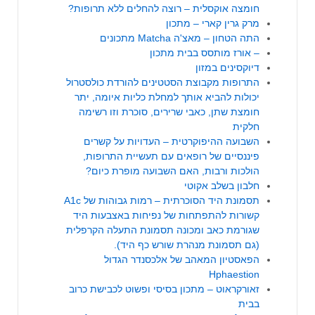
חומצה אוקסלית – רוצה להחלים ללא תרופות?
מרק גרין קארי – מתכון
התה הטחון – מאצ'ה Matcha מתכונים
– אורז מותסס בבית מתכון
דיוקסינים במזון
התרופות מקבוצת הסטטינים להורדת כולסטרול
יכולות להביא אותך למחלת כליות איומה, יתר
חומצת שתן, כאבי שרירים, סוכרת וזו רשימה
חלקית
השבועה ההיפוקרטית – העדויות על קשרים
פיננסיים של רופאים עם תעשיית התרופות,
הולכות ורבות, האם השבועה מופרת כיום?
חלבון בשלב אקוטי
תסמונת היד הסוכרתית – רמות גבוהות של A1c
קשורות להתפתחות של נפיחות באצבעות היד
שגורמת כאב ומכונה תסמונת התעלה הקרפלית
(גם תסמונת מנהרת שורש כף היד).
הפאסטיון המאהב של אלכסנדר הגדול
Hphaestion
זאורקראוט – מתכון בסיסי ופשוט לכבישת כרוב
בבית