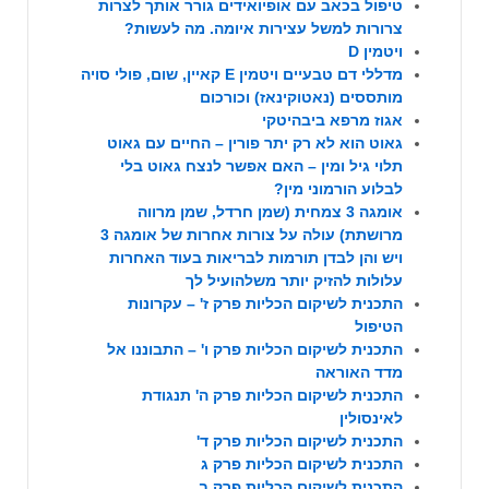
טיפול בכאב עם אופיואידים גורר אותך לצרות
צרורות למשל עצירות איומה. מה לעשות?
ויטמין D
מדללי דם טבעיים ויטמין E קאיין, שום, פולי סויה
מותססים (נאטוקינאז) וכורכום
אגוז מרפא ביבהיטקי
גאוט הוא לא רק יתר פורין – החיים עם גאוט
תלוי גיל ומין – האם אפשר לנצח גאוט בלי
לבלוע הורמוני מין?
אומגה 3 צמחית (שמן חרדל, שמן מרווה
מרושתת) עולה על צורות אחרות של אומגה 3
ויש והן לבדן תורמות לבריאות בעוד האחרות
עלולות להזיק יותר משלהועיל לך
התכנית לשיקום הכליות פרק ז' – עקרונות
הטיפול
התכנית לשיקום הכליות פרק ו' – התבוננו אל
מדד האוראה
התכנית לשיקום הכליות פרק ה' תנגודת
לאינסולין
התכנית לשיקום הכליות פרק ד'
התכנית לשיקום הכליות פרק ג
התכנית לשיקום הכליות פרק ב