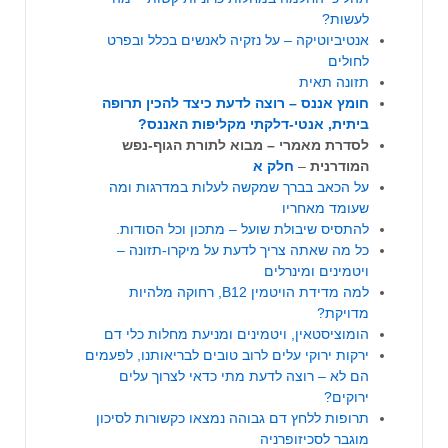
לעשות?
אנטיביוטיקה – על נזקיה לאנשים בכלל ובפרט
לחולים
תזונה תאית
חומץ אננס – רוצה לדעת כיצד להכין תרופה
ביתית, אנטי-דלקתי מקליפות האננס?
לסדרת מאמרי – מבוא לתורת הגוף-נפש
המודרנית
–
חלק א
על הכאב בברך שמקשה לעלות במדרגות ומה
שעומד מאחריו
להתסיס שיבולת שועל – מתכון וכל הסודות
.
כל מה שאתה צריך לדעת על מיקרו-תזונה –
ויטמינים ומינרלים
למה מדידת הויטמין B12, רחוקה מלהיות
מדויקת?
הומוציסטאין, ויטמינים ומניעת מחלות כלי דם
ירקות ירוקי עלים לרוב טובים לבריאותנו, לפעמים
הם לא – רוצה לדעת מתי כדאי לצרוך עלים
ירוקים?
תרופות ללחץ דם גבוהה נמצאו כקשורות לסיכון
מוגבר לסכיזופרניה