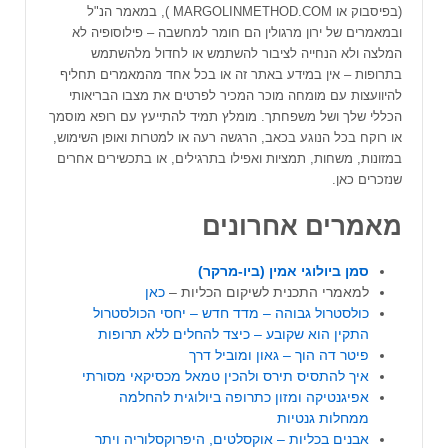
(בפיסבוק או MARGOLINMETHOD.COM ), במאמר הנ"ל
ובמאמרים של ירון מרגולין הם חומר למחשבה – פילוסופיה לא
המלצה ולא הנחייה לציבור להשתמש או לחדול מלהשתמש
בתרופות – אין במידע באתר זה או בכל אחד מהמאמרים תחליף
להיוועצות עם מומחה מוכר המכיר לפרטים את מצבו הבריאותי
הכללי שלך ושל משפחתך. מומלץ תמיד להתייעץ עם רופא מוסמך
או רוקח בכל הנוגע בכאב, הרגשה רעה או למטרות ואופן השימוש,
במזונות, משחות, תמציות ואפילו בתרגילים, או בתכשירים אחרים
שנזכרים כאן.
מאמרים אחרונים
סמן ביולוגי אמין (ביו-מרקר)
למאמרי התכנית לשיקום הכליות –
כאן
כולסטרול גבוהה – מדד חדש – יחסי הכולסטרול
התקין הוא שקובע – כיצד להחלים ללא תרופות
פיטר דה הוך – גאון ומוביל דרך
איך להתסיס תירס ולהכין טמאל מכסיקאי מסורתי
אפיגנטיקה ומזון כתרופה ביולוגית להחלמה
ממחלות גנטיות
אבנים בכליות – אוקסלטים, היפרוקסלוריה ויתר