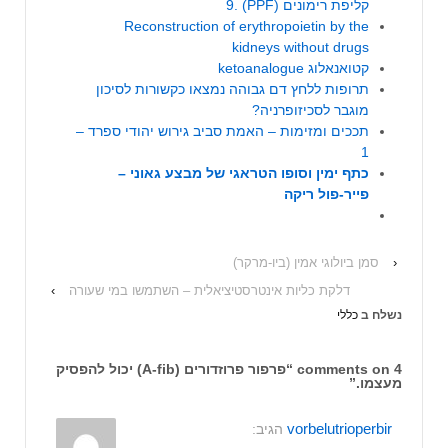
קליפת רימונים (PPF) .9
Reconstruction of erythropoietin by the
kidneys without drugs
קטואנאלוג ketoanalogue
תרופות ללחץ דם גבוהה נמצאו כקשורות לסיכון
מוגבר לסכיזופרניה
?
תככים ומזימות – האמת סביב גירוש יהודי ספרד –
1
כתף ימין וסופו הטראגי של מבצע גאוני –
פייר-פול ריקה
‹
סמן ביולוגי אמין (ביו-מרקר)
דלקת כליות אינטרסטיציאלית – השתמשו במי שעורה
›
נשלח ב
כללי
4 comments on “
פרפור פרוזדורים (A-fib) יכול להפסיק
מעצמו.
”
vorbelutrioperbir
הגיב: