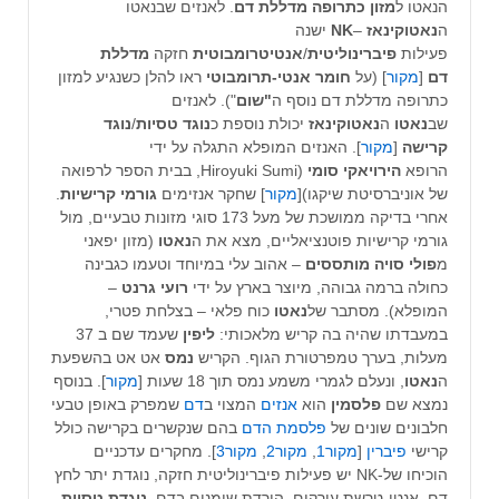
הנאטו ל
מזון כתרופה מדללת דם
. לאנזים שבנאטו
ה
נאטוקינאז
–
NK
ישנה
פעילות
פיברינוליטית
/
אנטיטרומבוטית
חזקה
מדללת
דם
[
מקור
] (על
חומר אנטי-תרומבוטי
ראו להלן כשנגיע למזון
כתרופה מדללת דם נוסף ה
"שום
"). לאנזים
שב
נאטו
ה
נאטוקינאז
יכולת נוספת כ
נוגד טסיות
/
נוגד
קרישה
[
מקור
]. האנזים המופלא התגלה על ידי
הרופא
הירויאקי סומי
(Hiroyuki Sumi, בבית הספר לרפואה
של אוניברסיטת שיקגו)[
מקור
] שחקר אנזימים
גורמי קרישיות
.
אחרי בדיקה ממושכת של מעל 173 סוגי מזונות טבעיים, מול
גורמי קרישיות פוטנציאליים, מצא את ה
נאטו
(מזון יפאני
מ
פולי סויה מותססים
– אהוב עלי במיוחד וטעמו כגבינה
כחולה ברמה גבוהה, מיוצר בארץ על ידי
רועי גרנט
–
המופלא). מסתבר של
נאטו
כוח פלאי – בצלחת פטרי,
במעבדתו שהיה בה קריש מלאכותי:
ליפין
שעמד שם ב 37
מעלות, בערך טמפרטורת הגוף. הקריש
נמס
אט אט בהשפעת
ה
נאטו
, ונעלם לגמרי משמע נמס תוך 18 שעות [
מקור
]. בנוסף
נמצא שם
פלסמין
הוא
אנזים
המצוי ב
דם
שמפרק באופן טבעי
חלבונים שונים של
פלסמת הדם
בהם שנקשרים בקרישה כולל
קרישי
פיברין
[
מקור1
,
מקור2
,
מקור3
]. מחקרים עדכניים
הוכיחו של-NK יש פעילות פיברינוליטית חזקה, נוגדת יתר לחץ
דם, אנטי-טרשת עורקים, הורדת שומנים בדם,
נוגדת טסיות
,