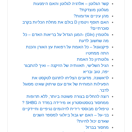
קשר הגלוטן – אלרגיה לגלוטן והאם הימנעות
מגלוטן מוצדקת?
מהן עיניים אדומות?
האם תוסף ויטמין D בולם את מחלת הכליות בקרב
סוכרתיים?
גלוטמין (Gln) -המגן הגדול על בריאות האדם – כל
מה שחשוב לדעת
פיקנוגנול – כל האמת על רפואת עץ האורן והכנת
התה ממחטיו
גלוטתיון כל האמת
הגיל השלישי, תאוותיה של הזיקנה – ואיך להתבגר
יפה, טוב ובריא
לראשונה, מדענים הצליחו לתרגם לטקסט את
הפעילות המוחית של אדם עם שיתוק שאינו מסוגל
לדבר.
רוצה להחלים בצורה פשוטה ביותר, ללא תרופות
ממחסור בטסטוסטרון או מירידה במדד ה SHBG ?
טיפולים מבוססי רירית לזיהומים נגיפיים וחיידקיים
בני-על – האם יש גבול ביולוגי למספר השנים
שאדם יכול לחיות?
מחסור בברזל