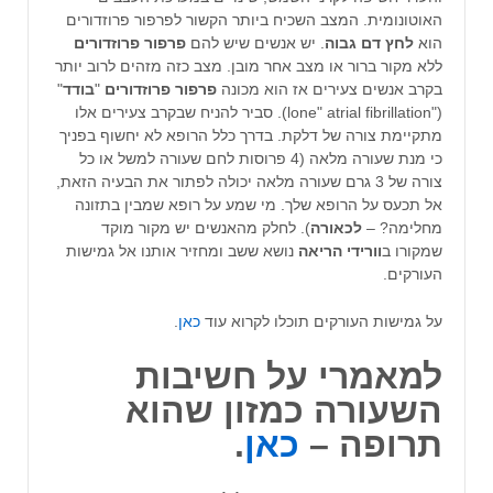
האוטונומית. המצב השכיח ביותר הקשור לפרפור פרוזדורים
הוא
לחץ דם גבוה
. יש אנשים שיש להם
פרפור פרוזדורים
ללא מקור ברור או מצב אחר מובן. מצב כזה מזהים לרוב יותר
בקרב אנשים צעירים אז הוא מכונה
פרפור פרוזדורים
"
בודד
"
("lone" atrial fibrillation). סביר להניח שבקרב צעירים אלו
מתקיימת צורה של דלקת. בדרך כלל הרופא לא יחשוף בפניך
כי מנת שעורה מלאה (4 פרוסות לחם שעורה למשל או כל
צורה של 3 גרם שעורה מלאה יכולה לפתור את הבעיה הזאת,
אל תכעס על הרופא שלך. מי שמע על רופא שמבין בתזונה
מחלימה? –
לכאורה
). לחלק מהאנשים יש מקור מוקד
שמקורו ב
וורידי הריאה
נושא ששב ומחזיר אותנו אל גמישות
העורקים.
על גמישות העורקים תוכלו לקרוא עוד
כאן
.
למאמרי על חשיבות
השעורה כמזון שהוא
תרופה –
כאן
.