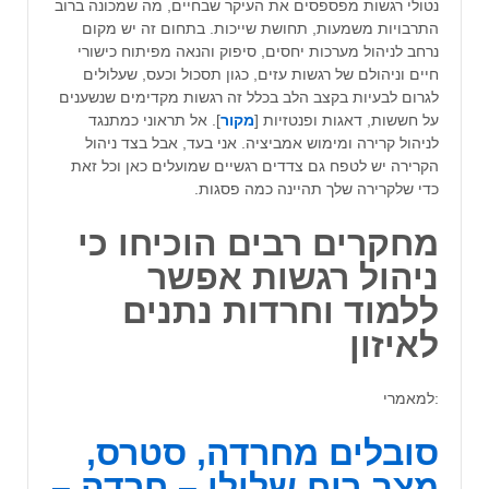
נטולי רגשות מפספסים את העיקר שבחיים, מה שמכונה ברוב
התרבויות משמעות, תחושת שייכות. בתחום זה יש מקום
נרחב לניהול מערכות יחסים, סיפוק והנאה מפיתוח כישורי
חיים וניהולם של רגשות עזים, כגון תסכול וכעס, שעלולים
לגרום לבעיות בקצב הלב בכלל זה רגשות מקדימים שנשענים
על חששות, דאגות ופנטזיות [
מקור
]. אל תראוני כמתנגד
לניהול קרירה ומימוש אמביציה. אני בעד, אבל בצד ניהול
הקרירה יש לטפח גם צדדים רגשיים שמועלים כאן וכל זאת
כדי שלקרירה שלך תהיינה כמה פסגות.
מחקרים רבים הוכיחו כי
ניהול רגשות אפשר
ללמוד וחרדות נתנים
לאיזון
:למאמרי
סובלים מחרדה, סטרס,
מצב רוח שלילי – חרדה –