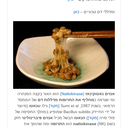
ומדללי דם טבעיים –
כאן
אנזים נאטוקינאז
(
Nattokinase
) הוא האור בקצה המנהרה
ומי שנראה כ
מחליף את התרופות מדללות דם
של הממסד
הרפואי. בשנת 1987, Sumi et al [
מקור
] גילו ש
נאטו
(מיוצר
על ידי החיידק Bacillus subtilis שמופיע במהלך התסיסה של
פולי סויה [
מקור
])
הנאטו
הבשל מכיל
אנזים
פיברינוליטי
חזק
בשם
(NK) הוא
nattokinase
התרופה
ומה שהופך את