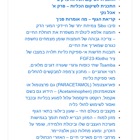
התכנית לשיקום הכליות – פרק א'
אכל נקי
קריאת הגוף – מה אומרות פניך
סיבו Sibo צמיחת יתר של חיידקי המעי הדק
חומצה אלפא לינולנית משפרת את תוחלת החיים
– צריכה גבוהה של חומצות שומן מצמחים נחשפה
כגורם שמאריך את החיים.
תובנות חדשות אי-ספיקת כליות תלויה במצבו של
ציר FGF23-Klotho
Tsamba שתי כוסות גרגרי שעורה דגנים מלאים,
רצוי אורגניים – מתכון צ'מפה למבקשים להחלים
מאי ספיקת כליות
פאראצטמול (PARACETAMOL) גם פרצטמול או
אצטאמינופן (Acetaminophen) – הידוע גם בשם
אקמול, רוקסט ודקסמול עלול לפגוע בכליות ובכבד
ואסור לשימוש לחולי כליה
מקצבים בעולם החי – שעון ביולוגי בתאי הגוף
מזון למוח – המזון הבריא למוח תומך בגמישות
מערכת העצבים שלו וביכולת הלמידה, שומר על
הזכרון, ומונע מחלות כגון אלצהיימר.
מרחבי חיים מאריכי חיים – האזורי הכחולים