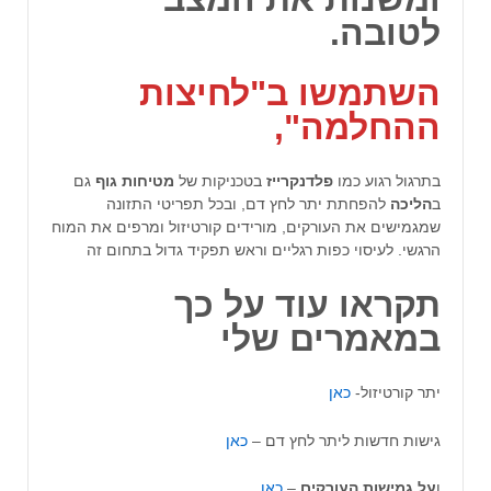
לטובה
.
השתמשו ב"
לחיצות
ההחלמה
",
בתרגול רגוע כמו
פלדנקרייז
בטכניקות של
מטיחות גוף
גם
ב
הליכה
להפחתת יתר לחץ דם, ובכל תפריטי התזונה
שמגמישים את העורקים, מורידים קורטיזול ומרפים את המוח
הרגשי. לעיסוי כפות רגליים וראש תפקיד גדול בתחום זה
תקראו עוד על כך
במאמרים שלי
יתר קורטיזול-
כאן
גישות חדשות ליתר לחץ דם –
כאן
ו
על גמישות העורקים
–
כאן
.