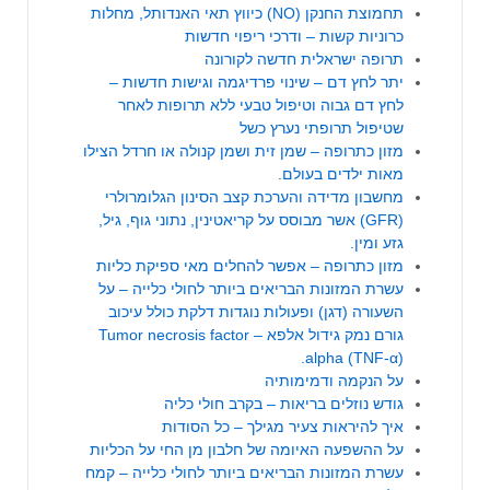
תחמוצת החנקן (NO) כיווץ תאי האנדותל, מחלות
כרוניות קשות – ודרכי ריפוי חדשות
תרופה ישראלית חדשה לקורונה
יתר לחץ דם – שינוי פרדיגמה וגישות חדשות –
לחץ דם גבוה וטיפול טבעי ללא תרופות לאחר
שטיפול תרופתי נערץ כשל
מזון כתרופה – שמן זית ושמן קנולה או חרדל הצילו
מאות ילדים בעולם.
מחשבון מדידה והערכת קצב הסינון הגלומרולרי
(GFR) אשר מבוסס על קריאטינין, נתוני גוף, גיל,
גזע ומין.
מזון כתרופה – אפשר להחלים מאי ספיקת כליות
עשרת המזונות הבריאים ביותר לחולי כלייה – על
השעורה (דגן) ופעולות נוגדות דלקת כולל עיכוב
גורם נמק גידול אלפא – Tumor necrosis factor
alpha (TNF-α).
על הנקמה ודמימותיה
גודש נוזלים בריאות – בקרב חולי כליה
איך להיראות צעיר מגילך – כל הסודות
על ההשפעה האיומה של חלבון מן החי על הכליות
עשרת המזונות הבריאים ביותר לחולי כלייה – קמח