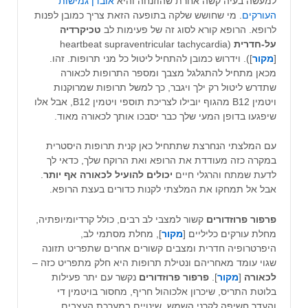
למעשה בעיה קשה אחרת שהוזנחה והיא
אובדן גמישות
העורקים
. מי שחושש שלקה בתופעה הזאת צריך כמובן לפנות
לרופא. הרופא קורא לסוג זה של פעימות לב
טכיקרדיה
על-חדרית
(heartbeat supraventricular tachycardia
[
מקור
]). וידרוש כמובן להתחיל ליטול כל מני תרופות. זהו.
מכאן מתחיל להתגלגל מצבך ומספר התרופות לכאורה
שתדרש ליטול רק ילך ויגבר, כך למשל תרופות שמרוקנות
ויטמין B12 מהגוף יובילו לצריכת תוספי ויטמין B12, אבל אלו
שיפגעו בדופן המעי שלך כבר יסבכו אותך לכאורה מאוד.
עם המלצתי הנחרצת שתתחיל כאן קנית תרופות היסטרית
במקרה כזה מעודדת את הרופא ואת הרוקח שלך, כדאי לך
לדעת שמתח והרגלי חיים
יכולים להועיל לכאורה אף יותר
.
אבל אל תמחקו את המלצתי לקנות כדורים בעצת הרופא.
פרפור פרוזדורים
קשור למצבי לב רבים, כולל קרדיומיופתיה,
מחלת עורקים כליליים [
מקור
], מחלת מסתמי לב,
היפרטרופיה חדרית ומצבים קשורים אחרים שתפריט תזונה
שגוי עומד מאחריהם ונטילת תרופות היא חלק מתפריט כזה –
לכאורה
[
מקור
].
פרפור פרוזדורים
נקשר עם יתר פעילות
בלוטת התריס, שיכרון אלכוהול חריף, מחסור בויטמין די
והעדר חשיפה לקרני השמש, שינויים במערכת העצבים