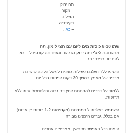
תה ירוק
– מקור
הצילום
ויקיפדיה
–
כאן
.
שתו 8-10
כוסות מים ליום עם חצי לימון
. תה
מתערובת
ליצ'י ותה ירוק
מרגיעה ומפחיתה קורטיזול – צאו
להתבונן בפרחי הגן.
הוסיפו ללו"ז שלכם פעילות גופנית למשל הליכה שיש בה
מרכיב של מאמץ במשך 30 דקות לפחות בכל יום.
ללמוד על דרכים להפחתת לחץ דם גבוה וכולסטרול גבוה ללא
תרופות.
השתמש באלכוהול במתינות (מקסימום 1-2 כוסות יין אדום),
אם בכלל. גברים הימנעו מבירה.
הימנע ככל האפשר מקפאין וממריצים אחרים.