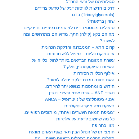
סגולותיהם של זרעי החרדל
דרכים חדשות לוויסות יעיל של טריגליצרידים
(Triacylglycerols) בדם
שוויון בריאותי?
טיפולים מבוססי רירית לזיהומים נגיפיים וחיידקיים
מה הם בקע (קִילֶה) חתך, מדוע הם מתרחשים ומה
לעשות?
קרום התא – הממברנה והדלקת הכרונית
אי ספיקת כליות – טיפול ללא תרופות
עשרת המזונות הבריאים ביותר לחולי כלייה על
האצות והפוקוקסנטין, חלק 7.
אילוף הכליות הסוררות
האם תזונה נוגדת דלקת יכולה לעזור?
חידושים ומהפכות בנושא יתר לחץ דם.
נוגדני ANF – גורם אנטי גרעיני ונוגדן
אנטי-ציטופלזמי של נויטרופיל – ANCA
תעוקת חזה מיקרו-וסקולרית
"מגיפת המאה העשרים ואחת", מיתוסים רפואיים:
כל מה שחשוב לדעת על אלרגיות
מזון כתרופה
חומציותו של הנוזל הבין תאי בגוף האדם מונעת
תהליכי החלמה במחלות כרוניות קשות – מה