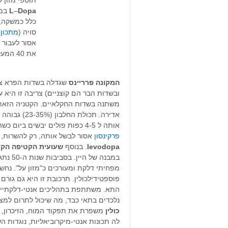
Dopa
–
L
במס
כלל כמשקה,
סויה (
מתכון
)
את 40 המעלות צלזיוס.
המקונה פרריינס
שגדלה בשדות הפרא צור
ובשדות הבר הם קוצניים) צריבה זו היא 
משתנה בשדות החקלאיים. הקטניה הזאת 
אדירה. תכולת החלבון (23-35%) גבוהה ודומה לנמצאת בשעועית לימה ובפולי הסויה [
אותה ל 4-5 כפות פולים יבשים ביום כשהיא מוגשת בתפריט החלמה. כשמדובר ב
פרקינסון
אסור לבשל אותה, רק להשרות, ל
levodopa
. בנוסף
שעועית
הקטיפה
הקס
במבנה של היין. בסביבות שנות ה-50 נתגלה כי חומר זה מפרק שומנים בדם.),
מפחיתי דלקת ומעורכים כ"מזון על". נחש
פוספטידילכולין. תרכובת זו היא גם גורם
התא. משתתפת בתהליכים אנטי-דלקתיי
נלכדים בתאי כבד, מה שיכול לתרום למצב המכונ
כולין
משפרת את תפקוד המוח, הזיכרון, וי
לה תכונות אנטי-מיקרוביאליות, נוגדות ה