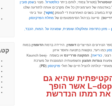
טוסטרול
(סטרול
צמחי, לוחם ביתר
כולסטרול
. מצוי ב
שמן סובין
 באדנומה של הערמונית) כל אלו מקרבים אותה לתודעה שלנו
קרת במערב בשנים האחרונות די לעומק [
מקור
]. עוד בימי
ריינס
)
סייעה בניהול הסימפטומים של
מחלת הפרקינסון
.
– מזון כתרופה ומולקולה שומנית, שמגינה על .המוח, הכבד,
פר הנוירונים המייצרים
דופמין
. הירידה ברמת
הדופמין
במוח
קטגו
סון
כמו רעד, נוקשות בתנועה וחוסר איזון
כוריאה
].
המקונה פרריינס
או בשמה -Kaunch beej
שפעות
נוגדות
חמצון
והשפעותיה המגוננות על מערכת
מאחרי יכולתה להציל חיים של חולי
פרקינסון
(
PD
).
קטיפתית
שהיא גם
dop
–
L
אשר הופך
את רמתו הנדרשת