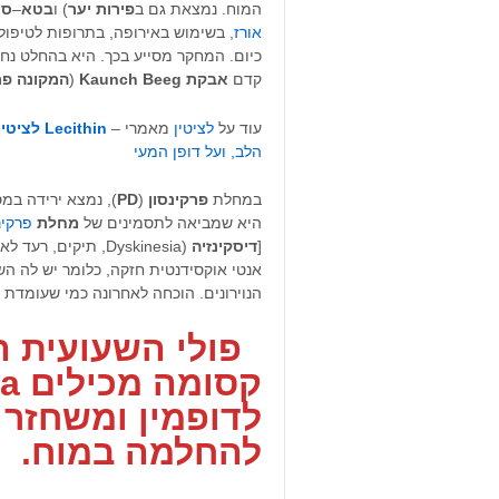
המוח. נמצאת גם ב
פירות
יער
) ו
בטא
–
סי
אורז
, בשימוש באירופה, בתרופות לטיפול
כיום. המחקר מסייע בכך. היא בהחלט נח
קדם
אבקת
Beeg
Kaunch
(
המקונה פר
עוד על
לציטין
מאמרי –
Lecithin
לציטין
הלב, ועל דופן המעי
במחלת
פרקינסון
(
PD
), נמצא ירידה במס
היא שמביאה לתסמינים של
מחלת
פרקינ
[
דיסקינזיה
(Dyskinesia, תיקים, רעד לא רצוני,
אנטי אוקסידנטית חזקה, כלומר יש לה ה
הנוירונים. הוכחה לאחרונה כמי שעומדת 
פולי
השעועית
ה
קסומה
מכילים
a
ל
דופמין
ומשחזר 
להחלמה במוח.