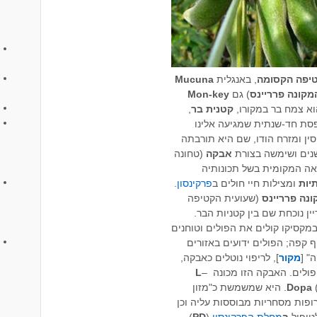
יפה הקסומה
, באנגלית
Mucuna
מקונה פרריינס
) גם
Mon-key
א צמח בר במקורו,
קטנית
בר
,
סת חד-שנתית שמגיעה אלינו
סין ומזרח הודו, שם היא תורבתה
נים ושימשה בצורת
אבקה
(טחונה
אה המקומית בשל תכונותיה
יות
ומצילות חיי חולים ב
פרקינסון
.
ונה
פרריינס
(שעועית הקטיפה
ין נוכחת שם בין קטניות הבר.
מקסיקו קולים את הפולים וטוחנים
 קפה; הפולים ידועים באזורים
" [
מקור
], לריפוי נוטלים כאבקה,
ולים. האבקה הזו מכונה
–
L
Dopa
). היא שמשמשת כ"מזון
ופות מסחריות מבוססות עליה וכן
לטיפול
ב
מחלת הפרקינסון
(
PD
).