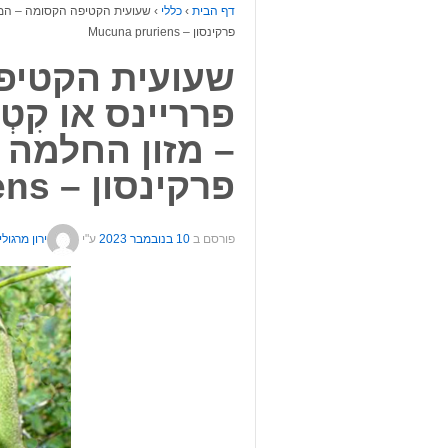
דף הבית
›
כללי
›
שעועית הקטיפה הקסומה – המקונה
פרקינסון – Mucuna pruriens
שעועית הקטיפ
פרריינס או קִטְ
– מזון החלמה ש
פרקינסון – Mucuna pruriens
פורסם ב
10 בנובמבר 2023
ע"י
ירון מרגולין