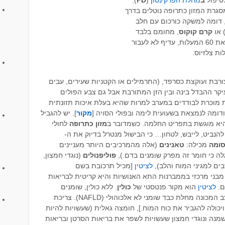
גרת המזון כתרופה נוטלים בדרך
 דומה למשקה כורכום עם חלב
 או
קרם
קוקוס
, מחומם בלבד
אסור לעבור את 60 המעלות, עדיף לא לעבור
בת ועוקצת כסרפד, (התרמילים או הקטניות שעירים, עבים
עיקר ההבדל בינה ובין הזן המתורבת אבל גם צבע הפולים
מוכרת לבודדים במערב למרות שהיא בעלת איכות תזונתית
מקור
]. יש להגביל
מזון
כתרופה
לחולי
הנביט, לייבש, לטחון… כי הבישול מנטרל בדיוק את ה-
ומה
מכילה:
טאנינים
(אלה מהמרכיבים היותר מעניינים
פוליפנולים
(נוגדי חמצון,
בים למגיני המוח והלב),
לציטין
[מכיל תרכובת בשם
 מבני מרכזי בממברנות התא האנושיות והיא קריטית לבריאות
ם.
לציטין
הוא מקור פנטסטי של
כולין
. ללא כולין, שומנים
ה מחלת כבד שומני לא אלכוהולי (NAFLD). צריכת
כולה להגביר את כוח המוח.], חומצה גאלית (שעשויות להיות
שמנה ונוגדי חמצון שעשויות לשפר את בריאות הסרטן ובריאות