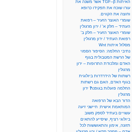
האיתות TGF–β אשר משנה את
עורו שוכח את תפקידו כרופא
וחוצה את הקווים.
שומרי האוצר הזעיר – רפואת
העתיד – חלק א' / ירון מרגולין
שומרי האוצר הזעיר – חלק ב'
רפואת העתיד / ירון מרגולין
מסלול איתות Wnt
נתיבי החלמה: הסיפור הסמוי
של הרשת המטבולית בגוף
האדם ומלכודת התרופות – ירון
מרגולין
רשתות של הידרדרות ביולוגית
בגוף האדם, האם גם רשתות
החלמה פועלות בגופנו❓ ירון
מרגולין
הדור הבא של הרפואה
המותאמת אישית: חיישני זיעה
עשויים בעתיד לספק משוב
ביולוגי רציף, שיסייע להתאים
תזונה, אימון והתאוששות לכל
אדם – מחקר חדש / ירון מרגולין