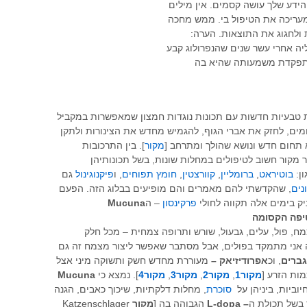
ידע שלך עושה קסמים. אין מילים
מעריכה את הטיפול בי. ממש מחכה
 ולחגוג את התוצאות. הערה:
יה אחרי עשר שנים שהנפרולוג קבע
תפקדת משמעותה שהיא בה
טבעיות חדשות עם תכונות נוגדות חמצון שמאפשרות במקביל
מים, לחזק את אברי הגוף, להגמיש מחדש את הצינורות ולתקן
 תחום חדש ונושא שהולך ומתרחב [
מקור
]. בין התרכובות
 מקור חשוב לטיפולים במחלות שונות, בשל תכונותיהן
ן:
בוטיראט
,
ברומליין
,
קוורצטין
,
חומץ תפוחים
, ו
פיקנוגינול
גם
נים
, שהקדשתי להם מאמרים והם מופיעים בבלוג הזה. הפעם
ק בימים אלה תקווה לחולי
פרקינסון
– ה
Mucuna
יפה הקסומה
צמח, פול, עלים, גבעול, שורש ותרופה צמחית – מכל חלק
 אני מתמקד בפולים, אבל מסתבר שאפשר ליצור מצמח זה גם
גברים
, וכ
אפרודיזיאק –
מעוררת מחדש חשק ותשוקה מיני אצל
מות הזרע [
מקור1
,
מקור2
,
מקור3
,
מקור4
]. נמצא כי
Mucuna
וביות, ביניהן על
סוכרת
, מחלות דלקתיות, שיכוך כאבים, הגנה
 בשל תכולת ה
– L-dopa
הגבוהה בה [
מקור
Katzenschlager