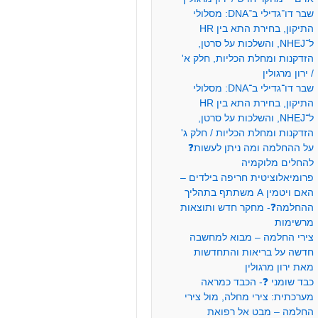
שבר דו־גדילי ב־DNA: מסלולי
התיקון, בחירת התא בין HR
ל־NHEJ, והשלכות על סרטן,
הזדקנות ומחלת הכליות, חלק א'
/ ירון מרגולין
שבר דו־גדילי ב־DNA: מסלולי
התיקון, בחירת התא בין HR
ל־NHEJ, והשלכות על סרטן,
הזדקנות ומחלת הכליות / חלק ג'
על ההחלמה ומה ניתן לעשות❓
להחלים מלוקמיה
פרומיאלוציטית חריפה בילדים –
האם ויטמין A משתתף בתהליך
ההחלמה❓- מחקר חדש ותוצאות
מרשימות
צירי החלמה – מבוא למחשבה
חדשה על בריאות והתחדשות
מאת ירון מרגולין
כבד שומני ❓- הכבד כמראה
מערכתית: צירי מחלה, מול צירי
החלמה – מבט אל רפואת