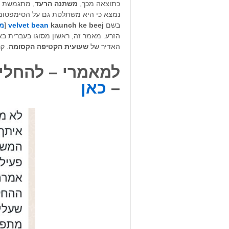
כתוצאה מכך,
משתנה
הרעד
, מתגמשת ה
נמצא כי היא משתלטת גם על הסימפטומ
בשם
kaunch ke beej
velvet bean
[
מק
הזרע. מאמר זה, ראשון מסוגו בעברית בא ל
האדיר של
שעועית הקטיפה הקסומה
. ק
למאמרי – להחלים
–
כאן