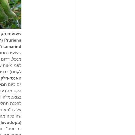
שעועית הקט
Pruriens
(
ה
tamarind
הו
שעועית מטפ
מנפל, דרום 
לפני מאות ש
לקמח) ברפו
ה
אנטי-דלקת
גם כיום
המק
הקסומה) עדי
בגואטמלה וב
להכנת תחליף
אלה כ"נסקפה
שהופקה מהפ
(
levodopa
כתרופה". תר
תוספי מזון 