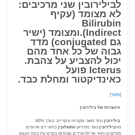
לבילירובין שני מרכיבים:
לא מצומד (עקיף
Bilirubin
Indirect).
ומצומד (ישיר
גם conjugated)
מדד
גבוה של כל אחד מהם
יכול להצביע על צהבת.
Icterus פועל
כאינדיקטור ומחלת כבד.
[
מקור
]
היווצרות של בילירובין
בילירובין
נגזר משני מקורות עיקריים. בערך 80%
מה
בילירובין
נוצר מפירוק
המוגלובין
בתאי דם אדומים
מזדקנים ותאי אריתרואידים שנהרסו בטרם עת במח העצם.