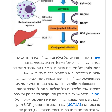
איור
חילוף החומרים של
בילירובין
.
בילירובין
מיוצר כנזכר
בפתיח על ידי פירוק של
heme
, מרכיב שנמצא ברובו
ב
המוגלובין
של תאי דם אדומים. הHem המשוחרר מתאי דם
אדומים מזדקנים. הוא מתחמצן בקלות על ידי
heme
oxygenase
לביליוורדין
, אשר מפחית אותו ל
בילירובין
על
ידי
biliverdin reductase
., שנמצא במיוחד ב
מקרופאגים
רטיקולואנדותליאליים של הכליות
,
הטחול
, ה
כבד
וה
מוח
[
מקור
]. מרגע שנוצר
בילירובין
הוא
נקשר לאלבומין
ו
מועבר
לכבד
, שם הוא
מצומד
על ידי
אורידין דיפוספט-גלוקורוניל
טרנספראז (
UGT1A1
) עם חומצה UDP-glucuronic מהלך
שמגביר את מסיסותו במים. ראשי תיבות: CO, פחמן חד