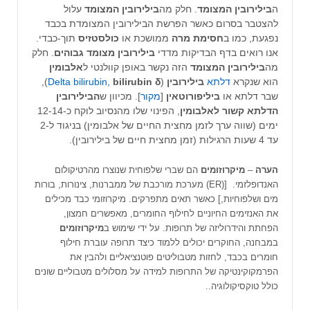
ה
בילירובין המצומד
. חלק מה
בילירובין המצומד
עלול
להצטבר בסרום כאשר הפרשת הבילירובין המצומדת בכבד
נפגעת, כמו ב
חסימת מרה
ממושכת או
כולסטזיס
תוך-כבדי.
אנו רואים בדף הבדיקות מדדי
בילירובין מצומד גבוהים
. חלק
מה
בילירובין המצומד
הזה נקשר באופן קוולנטי ל
אלבומין
הוא שנקרא
דלתא
בילירובין
(
bilirubin δ
Delta bilirubin,
),
שבר דלתא או
ביליפורוטאין
[
מקור
]. מכיוון ש
הבילירובין
הדלתא קשור לאלבומין
, הפינוי שלו מהנסיוב לוקח כ-12-14
ימים (שווה ערך לזמן מחצית החיים של אלבומין) בניגוד ל-2
עד 4 שעות הרגילות (זמן מחצית חיים של בילירובין).
הערה
–
מיקרוזומים
הם שברי שלפוחית ​​שנוצרו מהרטיקולום
האנדופלזמי. [(ER) מערכת מורכבת של ממברנות, צינורות, בורות
מים ושלפוחיות,] כאשר תאים מתפרקים. מיקרוזומי כבד מכילים
את האנזימים החיוניים לחילוף החומרים, מאפשרים חמצון,
הפחתת והידרוליזה של תרופות. על ידי שימוש ב
מיקרוזומים
במבחנה, החוקרים יכולים ללמוד כיצד תרופה עוברת חילוף
חומרים בכבד, לחזות מטבוליטים פוטנציאליים ולהבין את
הפרמקוקינטיקה של התרופות למידה על מסלולים מטבוליים שונים
כולל טוקסיקולוגיה..