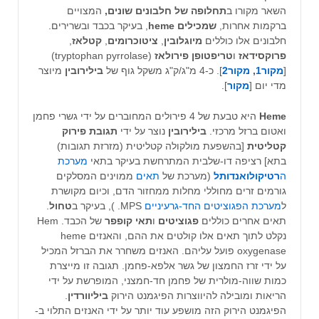
השאר מקורו ב
תחלופה
של חלבונים שונים,
המצויים
ברקמות אחרות,
שמכילים heme
, בעיקר בכבד ובשרירים.
חלבונים אלו כוללים
מיוגלובין
,
ציטוכרומים
,
קטלאז
,
פרוקסידאז
ו
טריפטופן
פירולאז
(tryptophan pyrrolase)
[
מקור1
,
מקור2
]. כ-4 מ"ג/ק"ג משקל גוף של
בילירובין
מיוצר
מדי יום [
מקור
].
Heme
היא טבעת של 4 פירולים המחוברים על ידי גשרי פחמן
ואטום ברזל מרכזי.
בילירובין
נוצר על ידי
תגובת פירוק
קטליטית
[בהשפעת מולקולה קטליטית (מזרזת תגובות)
בתא] רציפה דו-שלבית המתרחשת בעיקר בתאי
מערכת
ה
רטיקולואנדותל
(מערכת של
תאים
ממוינים המסלקים
גורמים זרים מחוללי מחלות ממחזור הדם, וכיום מקושרת
ל
מערכת הפגוציטים החד-גרעיניים
MPS. ), בעיקר ב
טחול
.
תאים אחרים כוללים
פגוציטים
ו
תאי קופפר
של הכבד. Hem
נקלט לתוך תאים אלו קולטים את ההם, והאנזים heme
oxygenase פועל עליהם. האנזים משחרר את הברזל המכיל
על ידי זרז החמצון של גשר אלפא-פחמן. תגובה זו מייצרת
כמות שווה-מולרית של פחמן חד-חמצני, המופרשת על ידי
הריאות ומובילה להיווצרות הפיגמנט הירוק
ביליוורדין
.
הפיגמנט הירוק הזה מושפע עוד יותר על ידי האנזים התלוי ב-