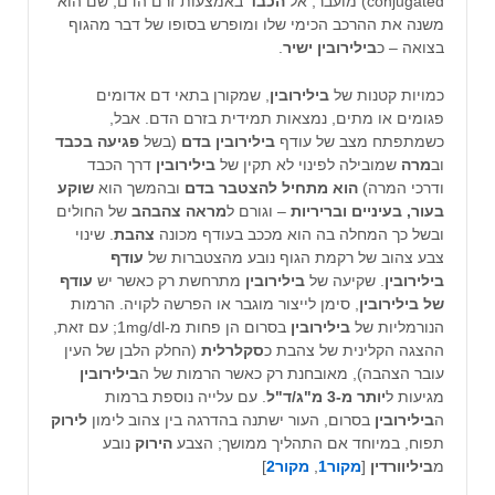
conjugated) מועבר, אל
הכבד
באמצעות זרם הדם, שם הוא
משנה את ההרכב הכימי שלו ומופרש בסופו של דבר מהגוף
בצואה – כ
בילירובין ישיר
.
כמויות קטנות של
בילירובין
, שמקורן בתאי דם אדומים
פגומים או מתים, נמצאות תמידית בזרם הדם. אבל,
כשמתפתח מצב של עודף
בילירובין בדם
(בשל
פגיעה בכבד
וב
מרה
שמובילה לפינוי לא תקין של
בילירובין
דרך הכבד
ודרכי המרה)
הוא מתחיל להצטבר בדם
ובהמשך הוא
שוקע
בעור, בעיניים ובריריות
– וגורם ל
מראה צהבהב
של החולים
ובשל כך המחלה בה הוא מככב בעודף מכונה
צהבת
. שינוי
צבע צהוב של רקמת הגוף נובע מהצטברות של
עודף
בילירובין
. שקיעה של
בילירובין
מתרחשת רק כאשר יש
עודף
של בילירובין
, סימן לייצור מוגבר או הפרשה לקויה. הרמות
הנורמליות של
בילירובין
בסרום הן פחות מ-1mg/dl; עם זאת,
ההצגה הקלינית של צהבת כ
סקלרלית
(החלק הלבן של העין
עובר הצהבה), מאובחנת רק כאשר הרמות של ה
בילירובין
מגיעות ל
יותר מ-3 מ"ג/ד"ל
. עם עלייה נוספת ברמות
ה
בילירובין
בסרום, העור ישתנה בהדרגה בין צהוב לימון
לירוק
תפוח, במיוחד אם התהליך ממושך; הצבע
הירוק
נובע
מ
ביליוורדין
[
מקור1
,
מקור2
]