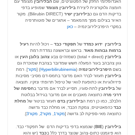
האנדופלזמי החלק של הפטוציטים, שם
הבלירובין
מצומד עם
חומצה גלוקורונית ליצירת
בילירובין מצומד
שמופיע בדפי
בדיקות הדם גם כ
בילירובין ישיר
(Bilirubin DIRECT). מקור
האיור בצילום מסך מהמאמר – אתגרים של פוטותרפיה
במקרי היפרבילירובינמיה –
כאן
בילירובין ידוע כמדד
של
תפקודי כבד
– ויכול להיות
רעיל
ברמות גבוהות מאוד
. בראש ובראשונה נמדדת רמת
בילירובין
(total + direct) כשמזהים צבע
צהוב בלובן העין
או
גוון צהבהב בעור המעלה חשש שמדובר בצהבת שמוכרת גם
בשם
היפרבילירובינמיה
(
Hyperbilirubinemia
) [
מקור
]. רמת
בילירובין
תעזור לברר האם מדובר בתמס-דם מסיבי מסיבות
פיזיולוגיות או כתופעת לוואי של טיפול תרופתי ונזקיו. תוצאה
של
בילירובין
לתת-סוגיו, תסייע לברר אם מדובר ב
חסימה של
דרכי מרה
כתוצאה מאבנים או אם מדובר בגידול בבלוטת
הלבלב, כמו כן רמת ה
בילירובין בדם
תעזור בניטור של
מחלת
כבד
כהפאטיטיס, צמקת הכבד, או מחלת כבד גדושה
כתוצאה מאי-ספיקת לב גדושה [
מקור1
,
מקור2
,
מקור3
].
בילירובין
(
BIE
) שנמצא בדפי בדיקות הדם של תפקודי כבד.
הוא פיגמנט כתום-צהוב שנוצר בדרך כלל ב
כבד
(יש והוא