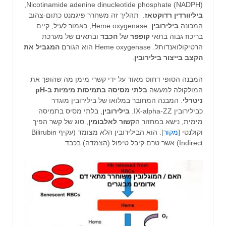
Nicotinamide adenine dinucleotide phosphate (NADPH),
ביליוורדין
רדוקטאז
. תהליך זה משחרר פיגמנט כתום-צהוב
המכונה
בילירובין
. Heme oxygenase, כאמור לעיל, קיים
בריכוז גבוה בתאי
קופפר
של
הכבד
ובתאים של מערכת
הרטיקולואנדותל. Heme oxygenase הוא הגורם
המגביל את
הקצב בייצור בילירובין
.
המבנה הסופי דחוס מאוד על ידי קשרי מימן מה שהופך את
המולקולה למעשה
בלתי מסיסה בתמיסות מימיות ב-pH
ניטרלי
. המבנה המחובר במלואו של בילירובין מוגדר
כבילירובין IX-alpha-ZZ.
בילירובין
, בלתי מסיס בתמיסה
מימית, נישא במחזור ה
קשור לאלבומין
, סוג של קשר הפיך
וקולנטי [
מקור
]. הוא הבילירובין הלא מצומד (עקיף Bilirubin
Indirect) אשר טרם קיבל טיפול (הצמדה) בכבד.