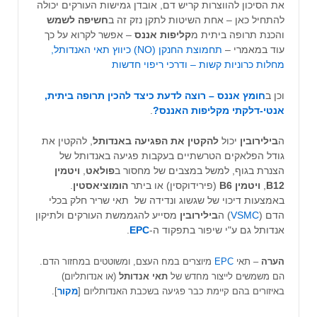
את הסיכון להווצרות קריש דם, אובדן גמישות העורקים יכולה
להתחיל כאן – אחת השיטות לתקן נזק זה ב
חשיפה לשמש
והכנת תרופה ביתית מ
קליפות אננס
– אפשר לקרוא על כך
עוד במאמרי –
תחמוצת החנקן (NO) כיווץ תאי האנדותל,
מחלות כרוניות קשות – ודרכי ריפוי חדשות
וכן ב
חומץ אננס – רוצה לדעת כיצד להכין תרופה ביתית,
אנטי-דלקתי מקליפות האננס?
.
ה
בילירובין
יכול
להקטין את הפגיעה באנדותל
, להקטין את
גודל הפלאקים הטרשתיים בעקבות פגיעה באנדותל של
הצנרת בגוף, למשל במצבים של מחסור ב
פולאט
,
ויטמין
B12
,
ויטמין B6
(פירידוקסין) או ביתר
הומוציאסטין
.
באמצעות דיכוי של שגשוג ונדידה של תאי שריר חלק בכלי
הדם (
VSMC
) ה
בילירובין
מסייע להגממשת העורקים ולתיקון
אנדותל גם ע"י שיפור בתפקוד ה-
EPC
.
הערה
– תאי
EPC
מיוצרים במח העצם, ומשוטטים במחזור הדם.
הם משמשים לייצור מחדש של
תאי אנדותל
(או אנדותליום)
באיזורים בהם קיימת כבר פגיעה בשכבת האנדותליום [
מקור
].