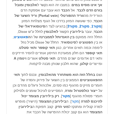
אך אינו מסיס במים
. במצבו זה הוא נקשר ל
אלבומין ומובל
בזרם הדם לכבד
. אל
הכבד
הוא עובר עם אספקת הדם
הוורידית מה
ווריד ההפורטלי
(
Portal vein
)
וריד השער של
הכבד
, כפי שעושה המזון בדרכו אל הגוף מצלחת המזון
[
מקור1
,
מקור2
,
מקור3
] בהגיעו לצד ה
סינוסואידאלי של
הכבד
, עובר
בילירובין
הקשור
לאלבומין
לחלל ע"ש Disse,
החלל הזה ממוקם
בין האנדותל לממברנה
של ה
ה
פאטוציט
,
או בין
הפטוציט
ל
סינוסואיד
. החלל של Disse מכיל נוזל
לימפה וכמה תאים אחרים, כגון
תאי קופפר
ו
תאי סטלט
.
תאי קופפר
הם חלק ממערכת החיסון ועוזרים להסיר חיידקים
ותאי דם אדומים ישנים מהדם.
תאי סטלט
אוגרים
ויטמין A
ומייצרים
קולגן
, שהוא חלבון שנותן מבנה לרקמות.
ושם
בחלל הזה הוא משתחרר מהאלבומין
, ונכנס לתוך
תאי
ההפאטוציטים
הממונים בין השאר על פירוק והסרה של
חומרים מזיקים מהגוף כמו סמים, אלכוהול ורעלים מהדם וכן
על
ייצור כולסטרול
ו
מרה
, המסייעים לעיכול שומנים ולסילוק
חומרי פסולת מהגוף [
מקור
].
רק בילירובין מצומד יכול
להיכנס למרה
[
מקור
]. ה
בילירובין המצומד
(הישיר) מופרש
למרה קנולית ומתנקז ל
מעי הדק
. קצב תפוקת ה
בילירובין
המצומד
הוא גם קצב יכולת ההפרשה של הכבד את