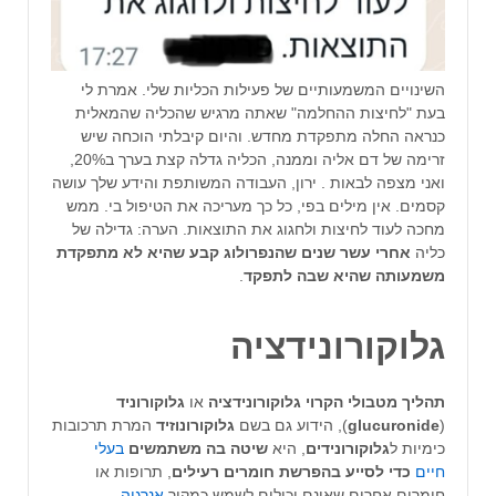
השינויים המשמעותיים של פעילות הכליות שלי. אמרת לי
בעת "לחיצות ההחלמה" שאתה מרגיש שהכליה שהמאלית
כנראה החלה מתפקדת מחדש. והיום קיבלתי הוכחה שיש
זרימה של דם אליה וממנה, הכליה גדלה קצת בערך ב20%,
ואני מצפה לבאות . ירון, העבודה המשותפת והידע שלך עושה
קסמים. אין מילים בפי, כל כך מעריכה את הטיפול בי. ממש
מחכה לעוד לחיצות ולחגוג את התוצאות. הערה: גדילה של
כליה
אחרי עשר שנים שהנפרולוג קבע שהיא לא מתפקדת
משמעותה שהיא שבה לתפקד
.
גלוקורונידציה
תהליך מטבולי הקרוי גלוקורונידציה
או
גלוקורוניד
(
glucuronide
), הידוע גם בשם
גלוקורונוזיד
המרת תרכובות
כימיות ל
גלוקורונידים
, היא
שיטה בה משתמשים
בעלי
חיים
כדי לסייע בהפרשת חומרים רעילים
, תרופות או
חומרים אחרים שאינם יכולים לשמש כמקור
אנרגיה
.