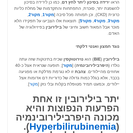
הראו
ירידה בסיכון
ל
יתר לחץ דם
, כמו כן לירידה בסיכון
להשמנת יתר, סוכרת, התפתחות והתקדמות של מחלת כליות
כרונית (CKD), וכן תמותה מכל סיבה [
מקור1
,
מקור2
,
מקור3
,
מקור4
,
מקור5
]. תוצאות אלו הצביעו על תפקידו הלא
מוכר אבל המאוד חשוב וחיוני של
בילירובין
בפיזיולוגיה של
האדם.
נוגד חמצון ואנטי דלקתי
בילירובין
(
BIE
) הוא
נוירוטוקסין
שכיח בתינוקות שזה עתה
נולדו (
היפרבילירובינמיה
) [
מקור
]; תופעה שנראית אצל כ-40
אחוזים מהיילודים.
צהבת
זו לא נגרמת מדלקת או מפגיעה
בכבד, אלא בגלל כמות גדולה של כדוריות דם אדומות אצל
יילודים, וכמעט תמיד מטופלת בקלות ובלי נזק [
מקור
].
יתר
בילירובין
זו אחת
הפרעות הנפוצות והיא
מכונה
היפרבילירובינמיה
).
Hyperbilirubinemia
(