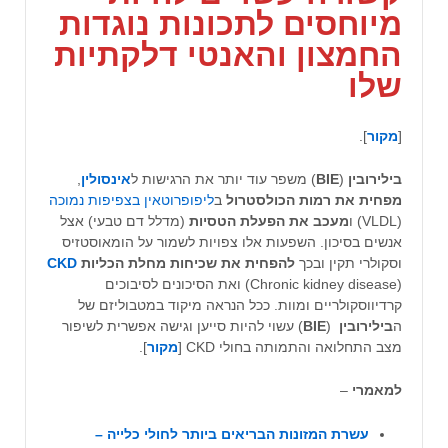
מיוחסים לתכונות
נוגדות
החמצון והאנטי דלקתיות
שלו
[
מקור
].
בילירובין
(
BIE
) משפר עוד יותר את הרגישות ל
אינסולין
,
מפחית את רמות הכולסטרול
ב
ליפופרוטאין בצפיפות נמוכה
(VLDL) ו
מעכב את הפעלת הטסיות
(מדלל דם טבעי) אצל
אנשים בסיכון. השפעות אלו צפויות לשמור על הומאוסטזיס
וסקולרי תקין ובכך
להפחית את שכיחות מחלת הכליות
CKD
(Chronic kidney disease) ואת הסיכונים לסיבוכים
קרדיווסקולריים ומוות. ככל הנראה מיקוד במטבוליזם של
ה
בילירובין
(
BIE
) עשוי להיות סייען וגישה אפשרית לשיפור
מצב התחלואה והתמותה בחולי CKD [
מקור
].
למאמרי
–
עשרת המזונות הבריאים ביותר לחולי כלייה –