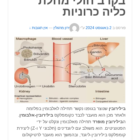
בקרב חולי מחלת
כליה כרוניות
פורסם ב
2 באוגוסט 2024
ע"י
ירון מרגולין
—
אין תגובות ↓
בילירובין
שנוצר בגופנו נקשר תחילה לאלבומין בפלזמה
ולאחר מכן הוא מועבר לכבד כקומפלקס
בילירובין-אלבומין
.
ה
בילירובין מופרד
תחילה מאלבומין ונקלט על ידי
הפטוציטים. הוא משולב עם ליגנדינים (חלבוני Y ו-Z) ליצירת
קומפלקס בילירובין-ליגנד, ובהמשך הוא מועבר לרטיקולום