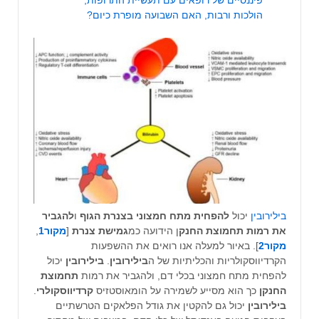
הולכות ורבות, האם השבועה מופרת כיום?
בילירובין
יכול
להפחית מתח חמצוני בצנרת הגוף
ו
להגביר
את רמות תחמוצת החנק
ן הידועה כמ
גמישת צנרת
[
מקור1
,
מקור2
]. באיור למעלה אנו רואים את ההשפעות
הקרדיווסקולריות והכליתיות של ה
בילירובין
.
בילירובין
יכול
להפחית מתח חמצוני בכלי דם, ולהגביר את רמות
תחמוצת
החנקן
כך הוא מסייע לשמירה על הומאוסטזיס
קרדיווסקולרי
.
בילירובין
יכול גם להקטין את גודל הפלאקים הטרשתיים