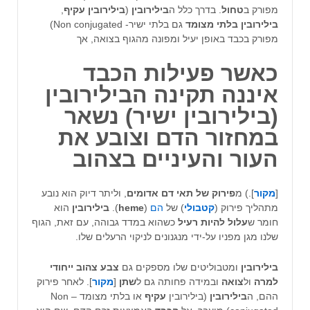
מפורק ב
טחול
. בדרך כלל ה
בילירובין
(
בילירובין עקיף
,
בילירובין בלתי מצומד
גם בלתי ישיר- Non conjugated)
מפורק בכבד באופן יעיל ומפונה מהגוף בצואה, אך
כאשר פעילות הכבד
איננה תקינה ה
בילירובין
(
בילירובין ישיר
)
נשאר
במחזור הדם וצובע את
העור והעיניים בצהוב
[
מקור
].) מ
פירוק של תאי דם אדומים
, וליתר דיוק הוא נובע
מתהליך פירוק (
קטבולי
) של
הם
(
heme
).
בילירובין
הוא
חומר ש
עלול להיות רעיל
כשהוא במדד גבוהה, עם זאת, הגוף
שלנו מגן מפניו על-ידי מנגנונים לניקוי הרעלים שלו.
בילירובין
ומטבוליטים שלו מספקים גם
צבע צהוב ייחודי
למרה
ול
צואה
ובמידה פחותה גם ל
שתן
[
מקור
]. לאחר פירוק
ההם, ה
בילירובין
(בילירובין
עקיף
או בלתי מצומד – Non