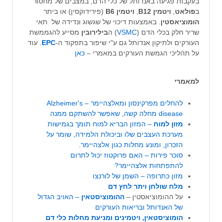
בעקבות פגיעה באנדותל של כלי הדם, במצבים של מחסור
ב
פולאט
,
ויטמין B12
,
ויטמין B6
(פירידוקסין) או ביתר
הומוציאסטין
. באמצעות דיכוי של שגשוג ונדידה של תאי
שריר חלק בכלי הדם (
VSMC
) ה
בילירובין
מסייע להגממשת
העורקים ולתיקון אנדותל גם ע"י שיפור בתפקוד ה-
EPC
. עוד
על תהליכי הגמשת העורקים במאמרי –
כאן
למאמרי
להחלים מפרקינסון ומאלצהיימר
– Alzheimer's
disease מחלה קשה, שאפשר להשתקם ממנה
מזון למוח
– המזון הבריא למוח תומך בגמישות
מערכת העצבים שלו וביכולת הלמידה, שומר על
הזכרון, ומונע מחלות כגון אלצהיימר.
סוכר פירות – האם פרוקטוז יכול לתרום
להתפתחות אלצהיימר?
מזון כתרופה –
השמן של לורנצו
מלח שולחן ויתר לחץ דם
על ההומוציאסטין –
ההומוציסטאין
– האויב הגדול
של האנדותל ובריאות העורקים
הומוציסטאין, ויטמינים ומניעת מחלות כלי דם