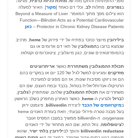
מפני התפתחות והתקדמות של
מחלת כליות כרונית
, פגיעה
ב
נפרונים
, מחלות
לב
, וכלי דם כאחד [
מקור
]. האיור למעלה
הוא צילום מסך מתוך המאמר: Beyond a Measure of Liver
Function—Bilirubin Acts as a Potential Cardiovascular
Protector in Chronic Kidney Disease Patients –
כאן
בילירובין
מיוצר כנזכר בפתיח על ידי פירוק של
heme
, מרכיב
שנמצא ברובו ב
המוגלובין
של תאי דם אדומים או גם
בהמופרוטאינים שונים, כגון מיוגלובין, ציטוכרומים וקטלאז.
תכולת ההמוגלובין משתחררת
כאשר
אריתרוציטים
מזדקנים
ומגיעים למשל לגיל של 120 יום או במקרים בהם
הם אז ניזוקו מסיבות שונות, אז הם מפונים למערכת
הרטיקולו-אנדותליאלית בטחול, בכבד ובמח העצם, שם הם
משחררים את
תכולת ההמוגלובין
שלהם, שמתפרק ל
גלובין
,
ל
ברזל
ולגרעין ה-
heme
, כאשר האחרון מתפרק בשלב הראשון
ב
מיקרוזומים של הכבד
ליצירת
billiverdin
, פיגמנט ירוק
בעל מבנה טטרה-פירולי טבעתי, וזאת בעזרת האנזים heme
oxygenase. ה-billiverdin ממשיך במצבו המסיס ועובר
ל
ציטופלזמה
, נוזל התא, שם הוא מתחזר על ידי האנזים
billiverdin reductase
והופך לב
ילירובין
בלתי
ישיר
, שהוא
פיגמנט בגוון כתום-צהוב שהוזכר. במצב זה הוא
מסיס בשומן