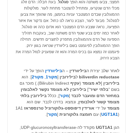
חמצני, צבעו משתנה והוא הופך
סגלגל
. בעת חבלה: הדם זולג
מכלי הדם שנקרעו, ומתחיל להצטבר מתחת לעור. מולקולות
ההמוגלובין שבדם המצטבר עניות בחמצן, מה שהופך את צבען
לסגלגל. מבעד לעור, הצבע נראה לנו כחול. אם נדקור את איזור
הפציעה, נראה שצבע הדם המצטבר הוא אדום כהה או סגלגל.
לאחר כמה ימים צבע שטף הדם משתנה שוב, בעקבות תהליך
הספיגה של הדם וההמוגלובין מתפרק לתוצרים חדשים. תחילה
הופך ההמוגלובין לפיגמנט בשם ביליוורדין שנראה בגוון ירוק.
פיגמנט זה נמצא גם בכיס המרה והוא זה שמעניק לנוזל המרה את
הצבע הירוק.
לאחר שלב יצירת ה
ביליוורדין
– ה
ביליוורדין
הופך על ידי
biliverdin reductase
ל
בילירובין
[
מקור1
,
מקור2
]. הוא
בילירובין
[
לא מצומד
(
עקיף
Bilirubin Indirect).) מוכר גם
בשם "
בלתי ישיר
"]
בילירובין לא מצומד נקשר לאלבומין
במחזור הדם ומועבר לכבד
[
מק
ו
ר
], ככלל
בילירובין בלתי
מצומד
קשור לאלבומין
, ונמצא בדרכו לכבד. שם הוא
מצומד
על ידי
אורידין דיפוספט-גלוקורוניל טרנספראז
1A1
) עם
UGT1A1
(
חומצה גלוקורונית
[
מקור
].
הגן
UGT1A1
מקודד לה-UDP-glucuronosyltransferase,