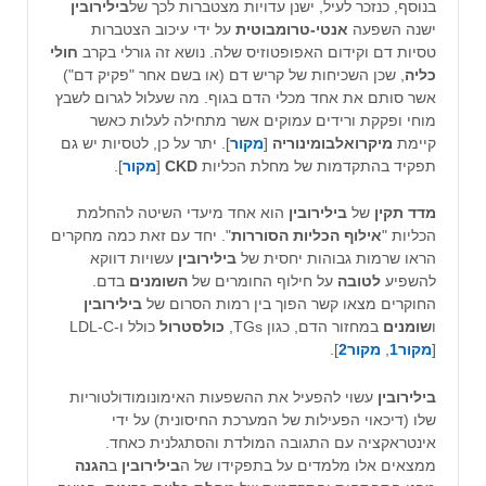
בנוסף, כנזכר לעיל, ישנן עדויות מצטברות לכך של
בילירובין
ישנה השפעה
אנטי-טרומבוטית
על ידי עיכוב הצטברות
טסיות דם וקידום האפופטוזיס שלה. נושא זה גורלי בקרב
חולי
כליה
, שכן השכיחות של קריש דם (או בשם אחר "פקיק דם")
אשר סותם את אחד מכלי הדם בגוף. מה שעלול לגרום לשבץ
מוחי ופקקת ורידים עמוקים אשר מתחילה לעלות כאשר
קיימת
מיקרואלבומינוריה
[
מקור
]. יתר על כן, לטסיות יש גם
תפקיד בהתקדמות של מחלת הכליות
CKD
[
מקור
].
מדד תקין
של
בילירובין
הוא אחד מיעדי השיטה להחלמת
הכליות "
אילוף הכליות הסוררות
". יחד עם זאת כמה מחקרים
הראו שרמות גבוהות יחסית של
בילירובין
עשויות דווקא
להשפיע
לטובה
על חילוף החומרים של
השומנים
בדם.
החוקרים מצאו קשר הפוך בין רמות הסרום של
בילירובין
ו
שומנים
במחזור הדם, כגון TGs,
כולסטרול
כולל ו-LDL-C
[
מקור1
,
מקור2
].
בילירובין
עשוי להפעיל את ההשפעות האימונומודולטוריות
שלו (דיכאוי הפעילות של המערכת החיסונית) על ידי
אינטראקציה עם התגובה המולדת והסתגלנית כאחד.
ממצאים אלו מלמדים על בתפקידו של ה
בילירובין
ב
הגנה