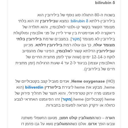
bilirubin δ
בשנות ה-80 התגלה סוג נוסף של בילירובין הוא
בילירובין-דלתא
bilirubin δ
: נמצא ש
בילירובין
זה הוא בלתי
מצומד הקשור בקשר קו-ולנטי לאלבומין, והוא תולדה של
ריאקציה לא אנזימטית בין שייר ליזין על פני אלבומין ומולקולת
בילירובין לא מצומד [
מקור
]. במצבים שרמת
בילירובין בלתי
מצומד עולה
, כך גם עולה רמת
בילירובין דלתא
. מכיוון
ש
בילירובין
הדלתא קשור ל
אלבומין
, הפינוי שלו מהנסיוב
לוקח כ-12-14 ימים (שווה ערך לזמן מחצית החיים של
האלבומין עצמו) בניגוד ל-2 עד 4 שעות הרגילות (זמן מחצית
חיים של בילירובין).
Heme oxygenase
(HO), אנזים מגביל קצב בקטבוליזם של
heme, מבקע את heme ליצירת
ביליוורדין
biliverdin
(הוא
פיגמנט מרה ירוק טטרפירולי, והוא תוצר של תהליך פירוק של
heme (קטבוליזם) heme.[
מקור
] זהו הפיגמנט האחראי לצבע
כחולה או ירקרק הנראה לפעמים בחבורות.
הערה
– כשה
המוגלובין קולט חמצן
, מטענו החשמלי משתנה
וצבעו הופך
אדום
. אולם כש
ההמוגלובין
נושא על גבו פחמן דו