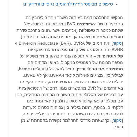
טיפולים מבוססי רירית לזיהומים נגיפיים וחיידקיים
מבקשי ההחלמה דנים בעיתות משבר ויתר בילירובין גם
בתפקידים של ה
איזוזימים
BVR במטבוליזם ובפוטנציאל
שלהם כמטרות
טיפוליות
(אנזימים אשר שונים בהרכב סדרת
חומצות האמיניות שלהם אך מזרזים אותה תגובה כימית.)
[
מקור
]. איזוזימים של Biliverdin Reductase (BVR), BVRA ו-
BVRB, הם
קולטנים של קרום פני התא
עם פונקציות
פליאוטרופיות
– היא תופעה גנטית בה
גן בודד
משפיע על
מספר תכונות של הפנוטיפ במקביל. באופן מדהים הם
מפחיתים את הביליוורדין
, תוצר לוואי של קטבוליזם heme,
לבילירובין, מציגים פעילות קינאז ו-BVRA, אך לא BVRB,
יכולים לשמש כגורם שעתוק. המוטיבים הקישוריים הקיימים
באיזוזימים של BVR מאפשרים מגוון רחב של אינטראקציות
עם רכיבים של מסלולי איתות חשובים מבחינה מטבולית, כגון
עם מפלסי קינאז קולטן אינסולין, חלבון קינאז ומתווכים
דלקתיים. בנוסף,
רמות בילירובין
גבוהות בסרום נקשרות
לרעה במקרה זה עם השמנה בטנית והיפרטריגליצרידמיה
[
מקור
]. כך שאחת מדרכי ההחלמה נקשרת בהפחתת שומן
בטני.