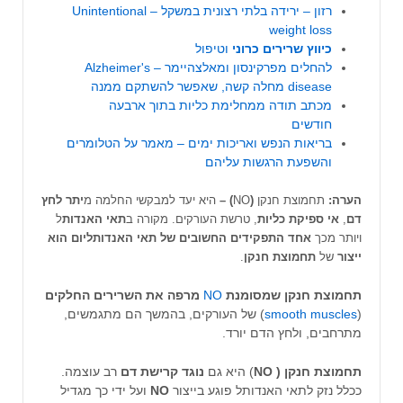
רזון – ירידה בלתי רצונית במשקל – Unintentional
weight loss
כיווץ שרירים כרוני
וטיפול
להחלים מפרקינסון ומאלצהיימר – Alzheimer's
disease מחלה קשה, שאפשר להשתקם ממנה
מכתב תודה ממחלימת כליות בתוך ארבעה
חודשים
בריאות הנפש ואריכות ימים – מאמר על הטלומרים
והשפעת הרגשות עליהם
הערה:
תחמוצת חנקן
(
NO
) –
היא יעד למבקשי החלמה מ
יתר לחץ
דם
,
אי ספיקת כליות
, טרשת העורקים. מקורה ב
תאי האנדות
ל
ויותר מכך
אחד התפקידים החשובים של תאי האנדותליום הוא
ייצור
של
תחמוצת
חנקן
.
תחמוצת חנקן שמסומנת
NO
מרפה את השרירים החלקים
(
smooth muscles
) של העורקים, בהמשך הם מתגמשים,
מתרחבים, ולחץ הדם יורד.
תחמוצת חנקן (
NO
) היא גם
נוגד קרישת דם
רב עוצמה.
ככלל נזק לתאי האנדותל פוגע בייצור
NO
ועל ידי כך מגדיל