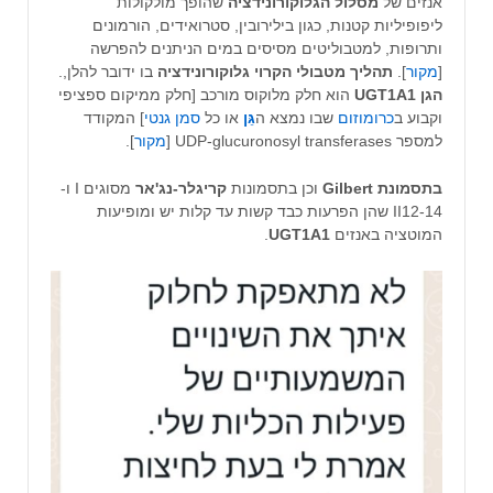
אנזים של
מסלול הגלוקורונידציה
שהופך מולקולות
ליפופיליות קטנות, כגון בילירובין, סטרואידים, הורמונים
ותרופות, למטבוליטים מסיסים במים הניתנים להפרשה
[
מקור
].
תהליך מטבולי הקרוי גלוקורונידציה
בו ידובר להלן,.
הגן UGT1A1
הוא חלק מלוקוס מורכב [חלק ממיקום ספציפי
וקבוע ב
כרומוזום
שבו נמצא ה
גֵּן
או כל
סמן גנטי
] המקודד
למספר UDP-glucuronosyl transferases [
מקור
].
בתסמונת Gilbert
וכן בתסמונות
קריגלר-נג'אר
מסוגים I ו-
II12-14 שהן הפרעות כבד קשות עד קלות יש ומופיעות
המוטציה באנזים
UGT1A1
.