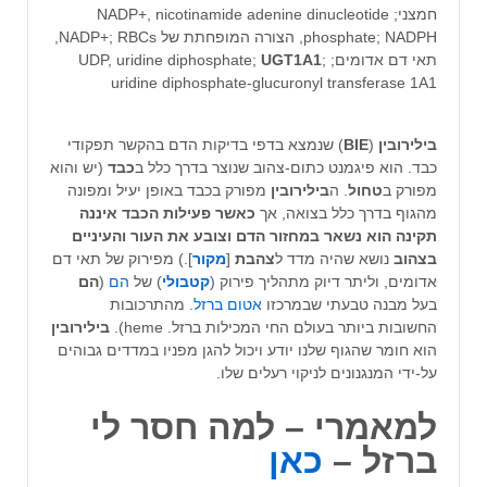
חמצני; NADP+, nicotinamide adenine dinucleotide
phosphate; NADPH, הצורה המופחתת של NADP+; RBCs,
תאי דם אדומים; UDP, uridine diphosphate;
;
UGT1A1
uridine diphosphate-glucuronyl transferase 1A1
בילירובין
(
BIE
) שנמצא בדפי בדיקות הדם בהקשר תפקודי
כבד. הוא פיגמנט כתום-צהוב שנוצר בדרך כלל ב
כבד
(יש והוא
מפורק ב
טחול
. ה
בילירובין
מפורק בכבד באופן יעיל ומפונה
מהגוף בדרך כלל בצואה, אך
כאשר פעילות הכבד איננה
תקינה הוא נשאר במחזור הדם וצובע את העור והעיניים
בצהוב
נושא שהיה מדד ל
צהבת
[
מקור
].) מפירוק של תאי דם
אדומים, וליתר דיוק מתהליך פירוק (
קטבולי
) של
הם
(
הם
בעל מבנה טבעתי שבמרכזו
אטום
ברזל
. מהתרכובות
החשובות ביותר בעולם החי המכילות ברזל. heme).
בילירובין
הוא חומר שהגוף שלנו יודע ויכול להגן מפניו במדדים גבוהים
על-ידי המנגנונים לניקוי רעלים שלו.
למאמרי – למה חסר לי
ברזל –
כאן