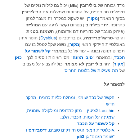
מדד גבוהה של
בילירובין
(
BIE
)
יכול גם לגלות נזקים של
טיפולים תרופתיים, על התרופות שמעלות את ה
בילירובין
בסוף המאמר [
מקור
] ויש לשקול במקרה זה מעבר למזון
כתרופה.
יתר
בילירובין
בסרום נקשר לרעה עם
המוליזה
(פירוק מוגבר של כדוריות דם אדומות),
השמנה בטנית
והיפר-
טריגליצרידמיה
, גם בדיסביוס (
Dysbius
) חוסר איזון
באוכלסיית חיידקי-המעי [
מקור
], נושא שקל לטפל בו עם
תפריט תזונה נכונה – עוד על כל במאמרי
קל לשמור על
הכבד
, ובמאמרי "
סיבי תזונה
'
' מס' רעיונות נוספים לכך –
כאן
[
מקור
]. יתר
בילירובין
לא מצומד
יכול להצביע על מצבים
של
תת-פעילות של בלוטת התריס
למאמר על
הקשר של כבד שומני, ומחלת כליות כרונית מחקר
חדש
Lecithin לציטין – מזון כתרופה ומולקולה שומנית,
שמגינה על המוח, הכבד, הלב,
קל לשמור על הכבד
אוכלוסיית המעי הגס חיידקים טובים,
דיסביוזיס
ו
"שומר הגנום" גן
p53
.