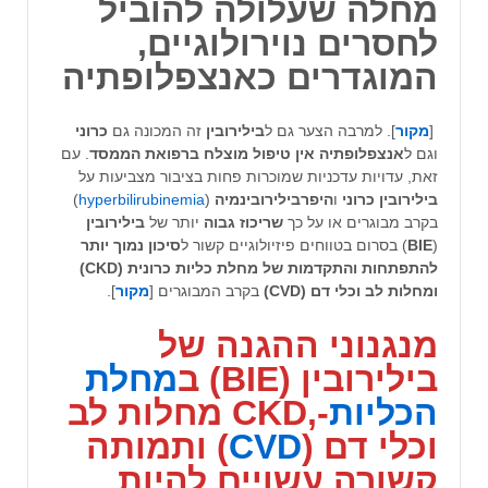
מחלה שעלולה להוביל
לחסרים נוירולוגיים,
המוגדרים כ
אנצפלופתיה
[
מקור
]. למרבה הצער גם ל
בילירובין
זה המכונה גם
כרוני
וגם ל
אנצפלופתיה אין טיפול מוצלח ברפואת הממסד
. עם
זאת, עדויות עדכניות שמוכרות פחות בציבור מצביעות על
בילירובין כרוני
ו
היפרבילירובינמיה
(
hyperbilirubinemia
)
בקרב מבוגרים או על כך
שריכוז גבוה
יותר של
בילירובין
(
BIE
) בסרום בטווחים פיזיולוגיים קשור ל
סיכון נמוך יותר
להתפתחות והתקדמות של מחלת כליות כרונית (CKD)
ומחלות לב וכלי דם (CVD)
בקרב המבוגרים [
מקור
].
מנגנוני ההגנה של
בילירובין
(
BIE
) ב
מחלת
הכליות
-,
CKD
מחלות לב
וכלי דם (
CVD
)
ותמותה
קשורה עשויים להיות